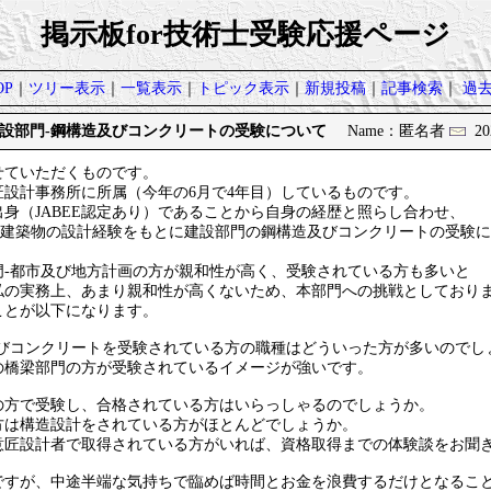
掲示板for技術士受験応援ページ
P
｜
ツリー表示
｜
一覧表示
｜
トピック表示
｜
新規投稿
｜
記事検索
｜
過
設部門-鋼構造及びコンクリートの受験について
Name：匿名者
202
せていただくものです。
匠設計事務所に所属（今年の6月で4年目）しているものです。
身（JABEE認定あり）であることから自身の経歴と照らし合わせ、
造の建築物の設計経験をもとに建設部門の鋼構造及びコンクリートの受験
門-都市及び地方計画の方が親和性が高く、受験されている方も多いと
私の実務上、あまり親和性が高くないため、本部門への挑戦としており
ことが以下になります。
及びコンクリートを受験されている方の職種はどういった方が多いのでし
橋梁部門の方が受験されているイメージが強いです。
の方で受験し、合格されている方はいらっしゃるのでしょうか。
は構造設計をされている方がほとんどでしょうか。
匠設計者で取得されている方がいれば、資格取得までの体験談をお聞
ですが、中途半端な気持ちで臨めば時間とお金を浪費するだけとなるこ