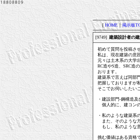
[
HOME
｜
掲示板TO
建築設計者の建
[9749]
初めて質問を投稿さ
私は、現在建築の意
元々は土木系の大学出
RC造やS造、SRC
おります。
建築系で言えば同部
把握しておりますが
そこでお伺いしたい
・建設部門-鋼構造
個人的に、建コンの
・私のような建築系
また、そのような方
もし、私のような意
挑む価値はある資格