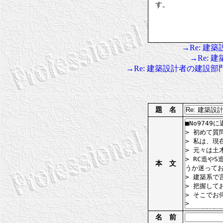
す。
→Re: 
→Re:
→Re: 建築設計者の建設
題 名
本 文
名 前