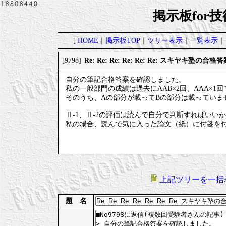
掲示板for
[
HOME
｜
掲示板TOP
｜
ツリー表示
｜
一覧表示
｜
Re: Re: Re: Re: Re: Re: スキヤキ塾の合格
[9798]
自分の筆記合格答案を確認しました。
私の一般部門の成績は過去にAAB×2回、AAA×1
そのうち、Aの部分が載ってBの部分は載っていま
Ⅱ-1、Ⅱ-2の評価は読んで自分で判断すればいい
私の場合、読んで気に入った論文（紙）に付箋を
上記ツリーを一括
題 名