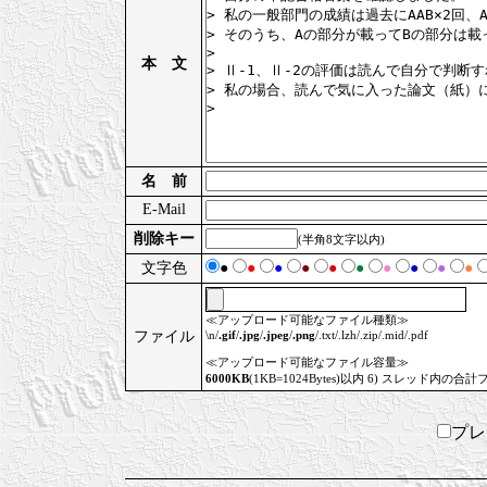
本 文
名 前
E-Mail
削除キー
(半角8文字以内)
文字色
●
●
●
●
●
●
●
●
●
●
≪アップロード可能なファイル種類≫
ファイル
\n/
.gif
/
.jpg
/
.jpeg
/
.png
/.txt/.lzh/.zip/.mid/.pdf
≪アップロード可能なファイル容量≫
6000KB
(1KB=1024Bytes)以内 6) スレッド内の合計
プ