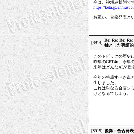
今は、神頼み状態で
https://keta.jp/enmusubi
お互い、合格発表と
Re: Re: 
[8914]
軸とした実証的
このトピックの歴史は
昨年のGPT4o、今年のG
来年はどんなAIが登
今年の特筆すべき点
生しました。
これは単なる合否シ
けとなるでしょう。
後奏：合否発表
[8915]