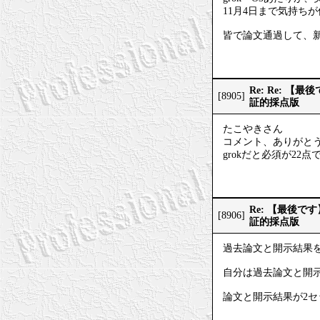
11月4日まで気持ち
皆で論文通過して、
Re: Re:
[8905]
証的採点版
たこやきさん
コメント、ありがと
grokだと必須が22
Re: 【最後
[8906]
証的採点版
過去論文と開示結果
自分は過去論文と開示
論文と開示結果が2