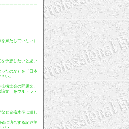
ーーーーーーーーーー
基準を満たしていない）
採点を予想したいと思い
となったのか）を「日本
ださい。
日本技術士会の問題文」
の論文」をウルトラ・
文がなぜ合格水準に達し
明確に適合する記述箇
下さい