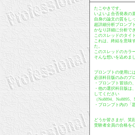
たこやきです。
いよいよ合否発表の
自身の論文の質をし
超詳細分析プロンプ
かなり詳細に分析で
このスレッドのタイ
これは、終結を意味
た。
このスレッドのカラ
そんな想いを込めま
プロンプトの使用に
必須科目版のみのプ
・プロンプト冒頭の、
・他の選択科目版は
してください
（No8894、No88
・プロンプト内の「
どうか皆さまが、笑
受験者全員の合格を