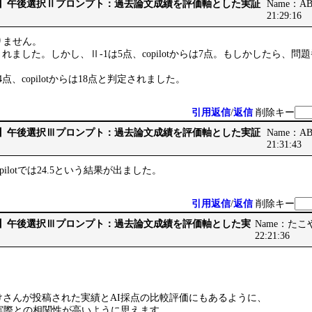
です】午後選択Ⅱプロンプト：過去論文成績を評価軸とした実証
Name：ABB
21:29:16
りません。
3点とされました。しかし、Ⅱ-1は5点、copilotからは7点。もしかしたら
14点、copilotからは18点と判定されました。
引用返信
/
返信
削除キー
です】午後選択Ⅲプロンプト：過去論文成績を評価軸とした実証
Name：ABB
21:31:43
、copilotでは24.5という結果が出ました。
引用返信
/
返信
削除キー
です】午後選択Ⅲプロンプト：過去論文成績を評価軸とした実
Name：たこやき
22:21:36
けさんが投稿された実績とAI採点の比較評価にもあるように、
が、実際との相関性が高いように思えます。