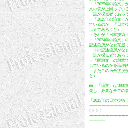
・「2025年の論文
文の質が上回ってい
（誰が採点者であろ
・「2025年の論文
ているのか、「日本
点者であろうと）。
・それが「日本技術
・「2024年の論文
記述箇所がなぜ克服
・その記述箇所がな
（誰が採点者であろ
・「問題文」の題意
しているのかを論理
またこの適合状況が
と）
尚、「論文」は180
先し、必要な全ての
「2025年の日本技
ーーーーーーーーー
〇〇〇
ーーーーーーーーー
ーーーー