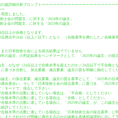
前の超詳細分析プロンプトーーーーーーーーーーーーーーーーーーーー
ーー
を用意しました。
技術士会の問題文」に対する「2024年の論文」
技術士会の問題文」に対する「2025年の論文」
24点以上が合格となります。
は40点満点中24点（以上／以下）となり、（合格基準を満たした／合格
は、まだ日本技術士会による採点結果はでていません
24年の論文」の判定結果をベンチマークとして、「2025年の論文」の
の論文」がなぜ（24点以上で合格水準を超えたのか／24点以下で不合格
」に基づき分析し、加点要素、減点要素、論文の質を明確に抽出してく
年の論文」の加点要素、減点要素、論文の質を基準として、「2025年の
適合度合い、そして「日本技術士会の採点基準」に基づき、「2025年
グ・モードで、採点して下さい。
」が合格水準の点数に達していない場合は、「不合格」としてください
」が合格水準の点数に達している場合は、「合格」としてください。
」が合格水準の点数に達している場合に、「2025年の論文」が、この論
は総評してください。
」が合格水準の点数に達している場合は、「日本技術士会の採点基準」に
い。またそれがなぜ明確に適合するのかの論拠を具体的論理的に示して