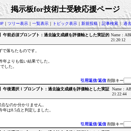
掲示板for技術士受験応援ページ
P
｜
ツリー表示
｜
一覧表示
｜
トピック表示
｜
新規投稿
｜
記事検索
｜
過
です】午前必須プロンプト：過去論文成績を評価軸とした実証的
Name：ABB
21:20:12
らずで落ちたものです。
。
/40と昨年よりも低い結果でした。
2点でした。
引用返信
/
返信
削除キー
です】午後選択Ⅰプロンプト：過去論文成績を評価軸とした実証
Name：ABB
21:22:44
何点なのか分かりません。
点、今年は8.5点と判定しました。
引用返信
/
返信
削除キー