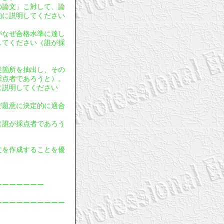
年の論文」こ対して、論
的に説明してください
文がなぜ合格水準に達し
してください（誰が採
。
記述箇所を抽出し、その
採点者であろうと）。
に説明してください
ぜ題意に決定的に適合
（誰が採点者であろう
論文を作成することを優
ーーーーーーー
ーーーーーーーーーー