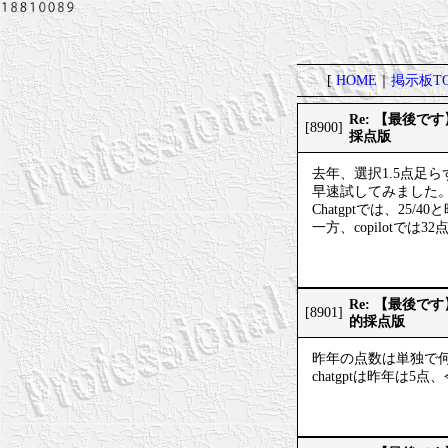
[
HOME
｜
掲示板TO
Re: 【最後
[8900]
採点版
去年、選択1.5点足
早速試してみました
Chatgptでは、25
一方、copilotでは3
Re: 【最後
[8901]
的採点版
昨年の点数は単独で
chatgptは昨年は5