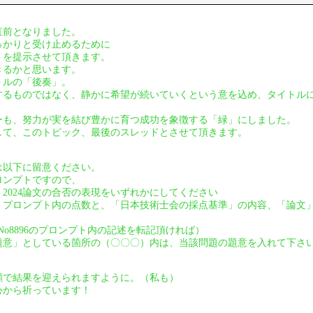
直前となりました。
っかりと受け止めるために
トを提示させて頂きます。
きるかと思います。
トルの「後奏」。
するものではなく、静かに希望が続いていくという意を込め、タイトル
ーも、努力が実を結び豊かに育つ成功を象徴する「緑」にしました。
して、このトピック、最後のスレッドとさせて頂きます。
は以下に留意ください。
ロンプトですので、
2024論文の合否の表現をいずれかにしてください
、プロンプト内の点数と、「日本技術士会の採点基準」の内容、「論文
95、No8896のプロンプト内の記述を転記頂ければ）
題意」としている箇所の（〇〇〇）内は、当該問題の題意を入れて下さ
顔で結果を迎えられますように。（私も）
心から祈っています！