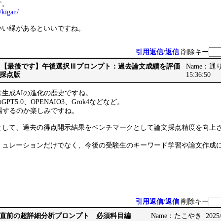
す。
/kigan/
いい縁があるといいですね。
引用返信
/
返信
削除キー
Re: Re: 【最後です】午後選択Ⅲプロンプト：過去論文成績を評価
Name：通りす
採点版
15:36:50
生成AIの進化の歴史ですね。
PT5.0、OPENAIO3、Grok4などなど。
場するのか楽しみですね。
として、過去の得点開示結果をベンチマークとして論文採点精度を向上
ミュレーションだけでなく、今後の受験生のキーワード学習や論文作成
引用返信
/
返信
削除キー
直前の超詳細分析プロンプト 必須科目編
Name：たこやき 2025/10