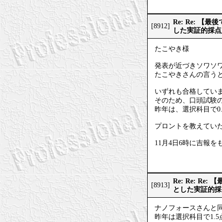
Re: Re: 
[8912]
した実証的採点
たこやき様
発表が近づきソワソ
たこやきさんの言うと
いずれも合格してい
そのため、口頭試験
昨年は、選択科目で0
プロントを教えてい
11月4日6時に吉報
Re: Re: 
[8913]
とした実証的採
ナノフォースさんと
昨年は選択科目で1.