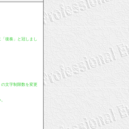
に「後奏」と冠しまし
」の文字制限数を変更
い。