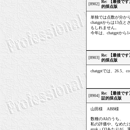
Re: 【最後
[8902]
的採点版
単独では点数が分か
chatgptからは1
もしれません。
今年は、chatgptから
Re: 【最後
[8903]
的採点版
chatgptでは、26.5
Re: 【最後
[8904]
証的採点版
山田様 ABB様
数種のAIのうち、
私の評価や、なめた
grok・O3あたり