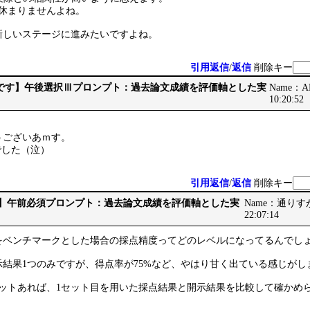
が休まりませんよね。
新しいステージに進みたいですよね。
引用返信
/
返信
削除キー
 【最後です】午後選択Ⅲプロンプト：過去論文成績を評価軸とした実
Name：AB
10:20:52
うございあｍす。
点でした（泣）
引用返信
/
返信
削除キー
です】午前必須プロンプト：過去論文成績を評価軸とした実
Name：通りすがり
22:07:14
をベンチマークとした場合の採点精度ってどのレベルになってるんでし
結果1つのみですが、得点率が75%など、やはり甘く出ている感じがし
セットあれば、1セット目を用いた採点結果と開示結果を比較して確かめ