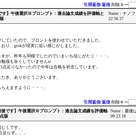
引用返信
/
返信
削除キー
【最後です】午後選択Ⅲプロンプト：過去論文成績を評価軸と
Name：ナノフォー
版
22:56:37
ワしていたので、プロントを使わせていただきました。
おり、grokが現実に近い感じがしました。
ますが、昨年も同様でしたのでいまいち信じがたく・・・。
の勉強も全くしていませんw
.5点足りなかったので今年は合格を祈念しています。
ただき、ありがとうございます。
をもらえますように・・・。
引用返信
/
返信
削除キー
Re: 【最後です】午後選択Ⅲプロンプト：過去論文成績を評価軸
Name：最後は神
点版
09:23:18
同じくです。
5点足らず。。。