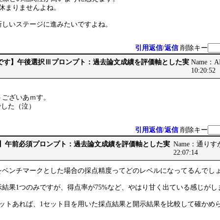
が休まりませんよね。
新しいステージに進みたいですよね。
引用返信
/
返信
削除キー
 【最後です】午後選択Ⅲプロンプト：過去論文成績を評価軸とした実
Name：AB
10:20:52
うございあｍす。
点でした（泣）
引用返信
/
返信
削除キー
です】午前必須プロンプト：過去論文成績を評価軸とした実
Name：通りすがり
22:07:14
をベンチマークとした場合の採点精度ってどのレベルになってるんでし
結果1つのみですが、得点率が75%など、やはり甘く出ている感じがし
セットあれば、1セット目を用いた採点結果と開示結果を比較して確かめ