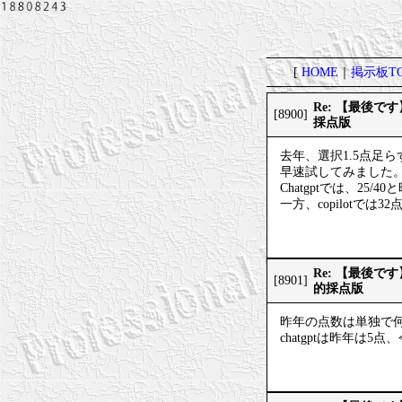
[
HOME
｜
掲示板TO
Re: 【最後
[8900]
採点版
去年、選択1.5点足
早速試してみました
Chatgptでは、25
一方、copilotでは3
Re: 【最後
[8901]
的採点版
昨年の点数は単独で
chatgptは昨年は5