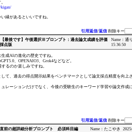
す。
/kigan/
いい縁があるといいですね。
引用返信
/
返信
削除キー
Re: Re: 【最後です】午後選択Ⅲプロンプト：過去論文成績を評価
Name：通りす
採点版
15:36:50
生成AIの進化の歴史ですね。
PT5.0、OPENAIO3、Grok4などなど。
場するのか楽しみですね。
として、過去の得点開示結果をベンチマークとして論文採点精度を向上
ミュレーションだけでなく、今後の受験生のキーワード学習や論文作成
引用返信
/
返信
削除キー
直前の超詳細分析プロンプト 必須科目編
Name：たこやき 2025/10