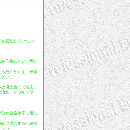
ーーーーーーーーーー
基準を満たしていない）
採点を予想したいと思い
となったのか）を「日本
ださい。
日本技術士会の問題文」
の論文」をウルトラ・
文がなぜ合格水準に達し
明確に適合する記述箇
下さい