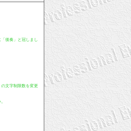
に「後奏」と冠しまし
」の文字制限数を変更
い。