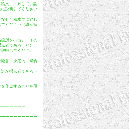
年の論文」こ対して、論
的に説明してください
文がなぜ合格水準に達し
してください（誰が採
。
記述箇所を抽出し、その
採点者であろうと）。
に説明してください
ぜ題意に決定的に適合
（誰が採点者であろう
論文を作成することを優
ーーーーーーー
ーーーーーーーーーー