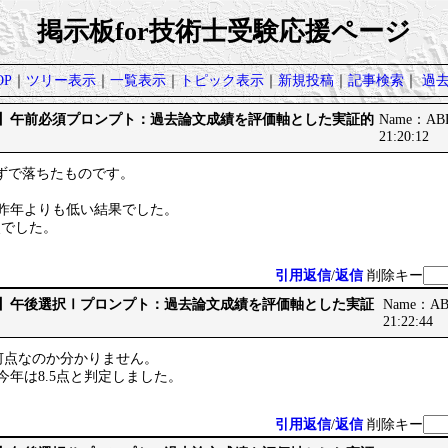
掲示板for技術士受験応援ページ
P
｜
ツリー表示
｜
一覧表示
｜
トピック表示
｜
新規投稿
｜
記事検索
｜
過
です】午前必須プロンプト：過去論文成績を評価軸とした実証的
Name：ABB
21:20:12
らずで落ちたものです。
。
/40と昨年よりも低い結果でした。
2点でした。
引用返信
/
返信
削除キー
です】午後選択Ⅰプロンプト：過去論文成績を評価軸とした実証
Name：ABB
21:22:44
何点なのか分かりません。
点、今年は8.5点と判定しました。
引用返信
/
返信
削除キー