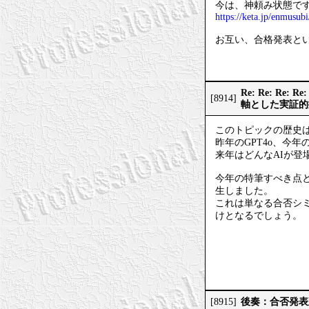
今は、神頼み状態で
https://keta.jp/enmusubi
お互い、合格発表と
Re: Re: 
[8914]
軸とした実証的
このトピックの歴史は
昨年のGPT4o、今年のG
来年はどんなAIが登
今年の特筆すべき点
生しました。
これは単なる合否シ
けとなるでしょう。
後奏：合否発表
[8915]