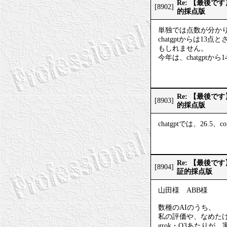
Re: 【最後
[8902]
的採点版
単独では点数が分か
chatgptからは1
もしれません。
今年は、chatgptから
Re: 【最後
[8903]
的採点版
chatgptでは、26.5
Re: 【最後
[8904]
証的採点版
山田様 ABB様
数種のAIのうち、
私の評価や、なめた
grok・O3あたり