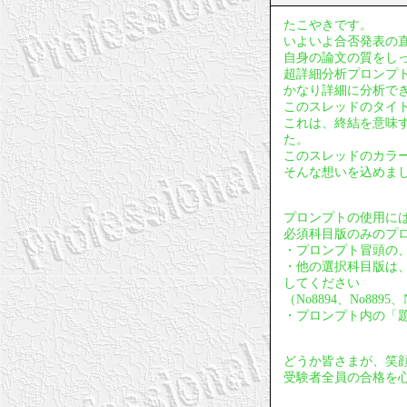
たこやきです。
いよいよ合否発表の
自身の論文の質をし
超詳細分析プロンプ
かなり詳細に分析で
このスレッドのタイ
これは、終結を意味
た。
このスレッドのカラ
そんな想いを込めま
プロンプトの使用に
必須科目版のみのプ
・プロンプト冒頭の、
・他の選択科目版は
してください
（No8894、No88
・プロンプト内の「
どうか皆さまが、笑
受験者全員の合格を