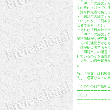
・「2025年の論文
文の質が上回ってい
（誰が採点者であろ
・「2025年の論文
ているのか、「日本
点者であろうと）。
・それが「日本技術
・「2024年の論文
記述箇所がなぜ克服
・その記述箇所がな
（誰が採点者であろ
・「問題文」の題意
しているのかを論理
またこの適合状況が
と）
尚、「論文」は180
先し、必要な全ての
「2025年の日本技
ーーーーーーーーー
〇〇〇
ーーーーーーーーー
ーーーー