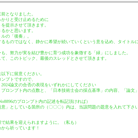
直前となりました。
っかりと受け止めるために
トを提示させて頂きます。
きるかと思います。
トルの「後奏」。
するものではなく、静かに希望が続いていくという意を込め、タイトル
ーも、努力が実を結び豊かに育つ成功を象徴する「緑」にしました。
して、このトピック、最後のスレッドとさせて頂きます。
は以下に留意ください。
ロンプトですので、
2024論文の合否の表現をいずれかにしてください
、プロンプト内の点数と、「日本技術士会の採点基準」の内容、「論文
95、No8896のプロンプト内の記述を転記頂ければ）
題意」としている箇所の（〇〇〇）内は、当該問題の題意を入れて下さ
顔で結果を迎えられますように。（私も）
心から祈っています！