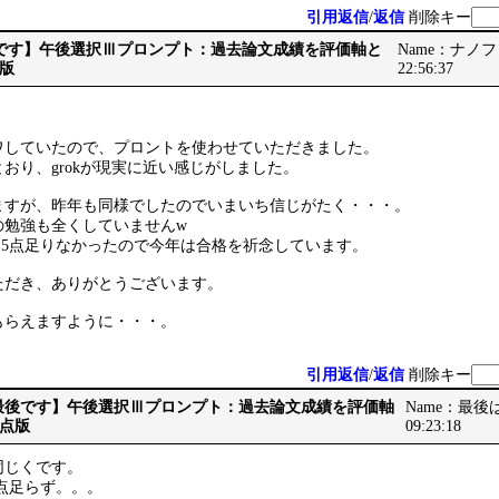
引用返信
/
返信
削除キー
【最後です】午後選択Ⅲプロンプト：過去論文成績を評価軸と
Name：ナノフォー
版
22:56:37
ワしていたので、プロントを使わせていただきました。
おり、grokが現実に近い感じがしました。
ますが、昨年も同様でしたのでいまいち信じがたく・・・。
の勉強も全くしていませんw
.5点足りなかったので今年は合格を祈念しています。
ただき、ありがとうございます。
をもらえますように・・・。
引用返信
/
返信
削除キー
Re: 【最後です】午後選択Ⅲプロンプト：過去論文成績を評価軸
Name：最後は神
点版
09:23:18
同じくです。
5点足らず。。。