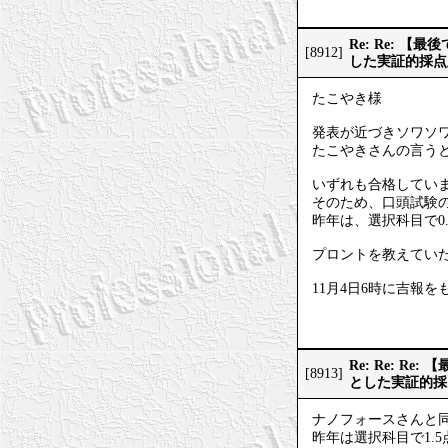
Re: Re: 
[8912]
した実証的採点
たこやき様
発表が近づきソワソ
たこやきさんの言うと
いずれも合格してい
そのため、口頭試験
昨年は、選択科目で0
プロントを教えてい
11月4日6時に吉報
Re: Re: 
[8913]
とした実証的採
ナノフォースさんと
昨年は選択科目で1.