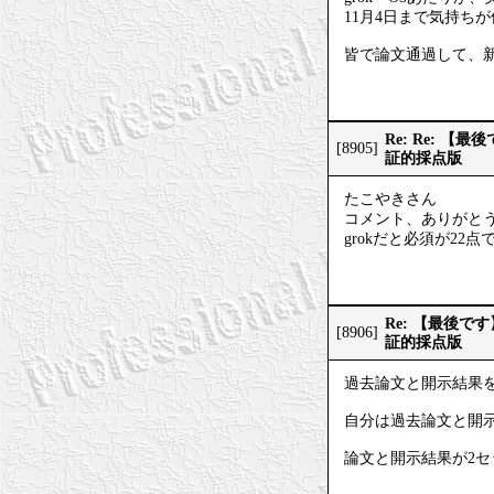
11月4日まで気持ち
皆で論文通過して、
Re: Re:
[8905]
証的採点版
たこやきさん
コメント、ありがと
grokだと必須が22
Re: 【最後
[8906]
証的採点版
過去論文と開示結果
自分は過去論文と開示
論文と開示結果が2