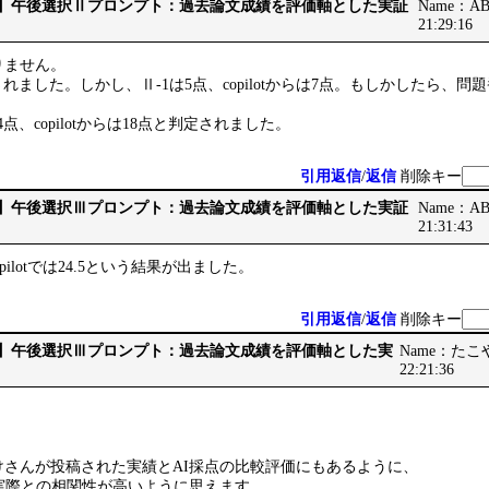
です】午後選択Ⅱプロンプト：過去論文成績を評価軸とした実証
Name：ABB
21:29:16
りません。
3点とされました。しかし、Ⅱ-1は5点、copilotからは7点。もしかしたら
14点、copilotからは18点と判定されました。
引用返信
/
返信
削除キー
です】午後選択Ⅲプロンプト：過去論文成績を評価軸とした実証
Name：ABB
21:31:43
、copilotでは24.5という結果が出ました。
引用返信
/
返信
削除キー
です】午後選択Ⅲプロンプト：過去論文成績を評価軸とした実
Name：たこやき
22:21:36
けさんが投稿された実績とAI採点の比較評価にもあるように、
が、実際との相関性が高いように思えます。