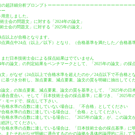
前の超詳細分析プロンプトーーーーーーーーーーーーーーーーーーーー
ーー
を用意しました。
技術士会の問題文」に対する「2024年の論文」
技術士会の問題文」に対する「2025年の論文」
24点以上が合格となります。
は40点満点中24点（以上／以下）となり、（合格基準を満たした／合格
は、まだ日本技術士会による採点結果はでていません
24年の論文」の判定結果をベンチマークとして、「2025年の論文」の
の論文」がなぜ（24点以上で合格水準を超えたのか／24点以下で不合格
」に基づき分析し、加点要素、減点要素、論文の質を明確に抽出してく
年の論文」の加点要素、減点要素、論文の質を基準として、「2025年の
適合度合い、そして「日本技術士会の採点基準」に基づき、「2025年
グ・モードで、採点して下さい。
」が合格水準の点数に達していない場合は、「不合格」としてください
」が合格水準の点数に達している場合は、「合格」としてください。
」が合格水準の点数に達している場合に、「2025年の論文」が、この論
は総評してください。
」が合格水準の点数に達している場合は、「日本技術士会の採点基準」に
い。またそれがなぜ明確に適合するのかの論拠を具体的論理的に示して