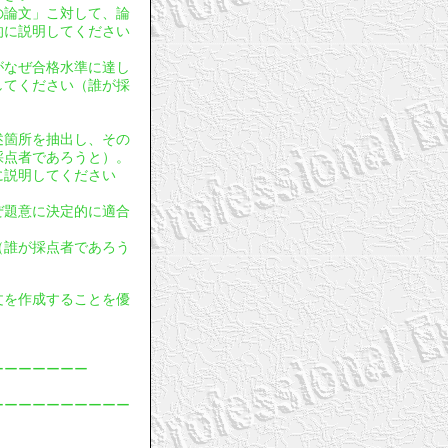
年の論文」こ対して、論
的に説明してください
文がなぜ合格水準に達し
してください（誰が採
。
記述箇所を抽出し、その
採点者であろうと）。
に説明してください
ぜ題意に決定的に適合
（誰が採点者であろう
論文を作成することを優
ーーーーーーー
ーーーーーーーーーー