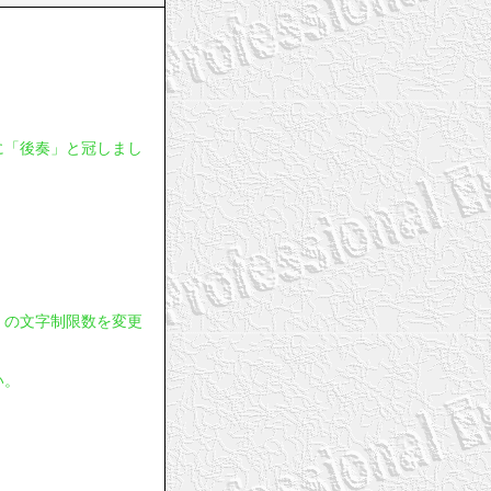
に「後奏」と冠しまし
」の文字制限数を変更
い。