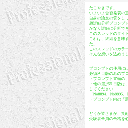
たこやきです。
いよいよ合否発表の
自身の論文の質をし
超詳細分析プロンプ
かなり詳細に分析で
このスレッドのタイ
これは、終結を意味
た。
このスレッドのカラ
そんな想いを込めま
プロンプトの使用に
必須科目版のみのプ
・プロンプト冒頭の、
・他の選択科目版は
してください
（No8894、No88
・プロンプト内の「
どうか皆さまが、笑
受験者全員の合格を