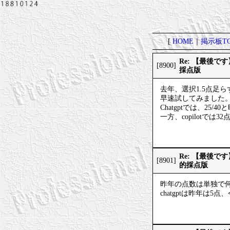
[
HOME
｜
掲示板TO
Re: 【最後
[8900]
採点版
去年、選択1.5点足
早速試してみました
Chatgptでは、25
一方、copilotでは3
Re: 【最後
[8901]
的採点版
昨年の点数は単独で
chatgptは昨年は5