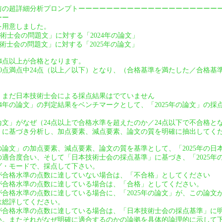
前の超詳細分析プロンプトーーーーーーーーーーーーーーーーーーーー
ーー
を用意しました。
技術士会の問題文」に対する「2024年の論文」
技術士会の問題文」に対する「2025年の論文」
24点以上が合格となります。
は40点満点中24点（以上／以下）となり、（合格基準を満たした／合格
は、まだ日本技術士会による採点結果はでていません
24年の論文」の判定結果をベンチマークとして、「2025年の論文」の
の論文」がなぜ（24点以上で合格水準を超えたのか／24点以下で不合格
」に基づき分析し、加点要素、減点要素、論文の質を明確に抽出してく
年の論文」の加点要素、減点要素、論文の質を基準として、「2025年の
適合度合い、そして「日本技術士会の採点基準」に基づき、「2025年
グ・モードで、採点して下さい。
」が合格水準の点数に達していない場合は、「不合格」としてください
」が合格水準の点数に達している場合は、「合格」としてください。
」が合格水準の点数に達している場合に、「2025年の論文」が、この論
は総評してください。
」が合格水準の点数に達している場合は、「日本技術士会の採点基準」に
い。またそれがなぜ明確に適合するのかの論拠を具体的論理的に示して