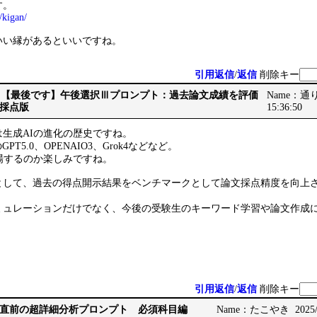
す。
/kigan/
いい縁があるといいですね。
引用返信
/
返信
削除キー
Re: Re: 【最後です】午後選択Ⅲプロンプト：過去論文成績を評価
Name：通りす
採点版
15:36:50
生成AIの進化の歴史ですね。
PT5.0、OPENAIO3、Grok4などなど。
場するのか楽しみですね。
として、過去の得点開示結果をベンチマークとして論文採点精度を向上
ミュレーションだけでなく、今後の受験生のキーワード学習や論文作成
引用返信
/
返信
削除キー
直前の超詳細分析プロンプト 必須科目編
Name：たこやき 2025/10