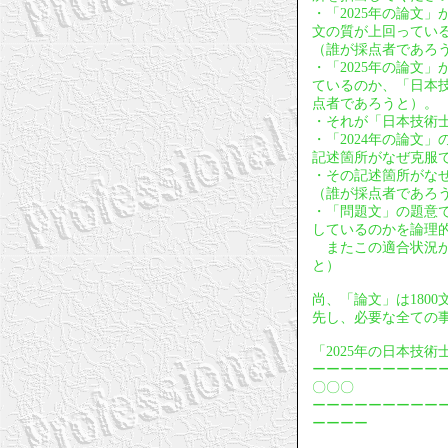
・「2025年の論文
文の質が上回ってい
（誰が採点者であろ
・「2025年の論文
ているのか、「日本
点者であろうと）。
・それが「日本技術
・「2024年の論文
記述箇所がなぜ克服
・その記述箇所がな
（誰が採点者であろ
・「問題文」の題意
しているのかを論理
またこの適合状況が
と）
尚、「論文」は180
先し、必要な全ての
「2025年の日本技
ーーーーーーーーー
〇〇〇
ーーーーーーーーー
ーーーー