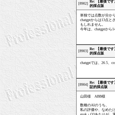
Re: 【最後
[8902]
的採点版
単独では点数が分か
chatgptからは1
もしれません。
今年は、chatgptから
Re: 【最後
[8903]
的採点版
chatgptでは、26.5
Re: 【最後
[8904]
証的採点版
山田様 ABB様
数種のAIのうち、
私の評価や、なめた
grok・O3あたり