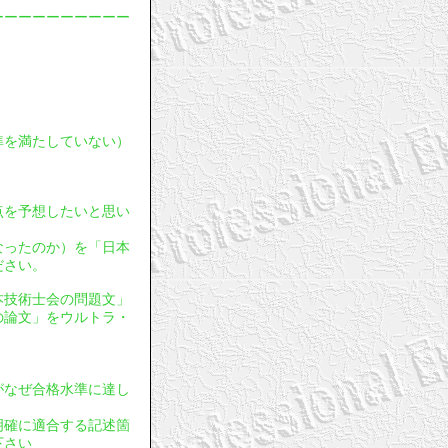
ーーーーーーーーーー
基準を満たしていない）
採点を予想したいと思い
となったのか）を「日本
ださい。
日本技術士会の問題文」
の論文」をウルトラ・
文がなぜ合格水準に達し
明確に適合する記述箇
下さい