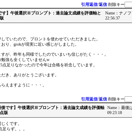
引用返信
/
返信
削除キー
【最後です】午後選択Ⅲプロンプト：過去論文成績を評価軸と
Name：ナノフォー
版
22:56:37
ワしていたので、プロントを使わせていただきました。
おり、grokが現実に近い感じがしました。
ますが、昨年も同様でしたのでいまいち信じがたく・・・。
の勉強も全くしていませんw
.5点足りなかったので今年は合格を祈念しています。
ただき、ありがとうございます。
をもらえますように・・・。
引用返信
/
返信
削除キー
Re: 【最後です】午後選択Ⅲプロンプト：過去論文成績を評価軸
Name：最後は神
点版
09:23:18
同じくです。
5点足らず。。。