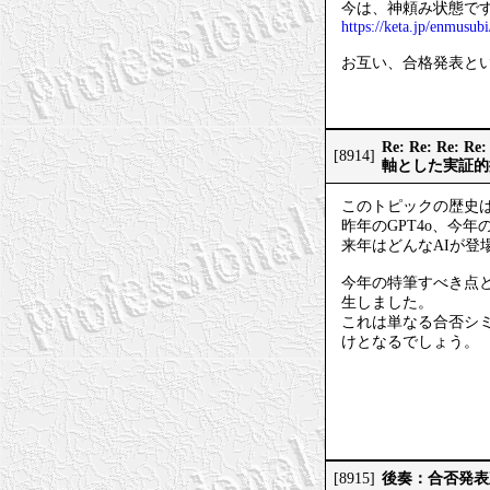
今は、神頼み状態で
https://keta.jp/enmusubi
お互い、合格発表と
Re: Re: 
[8914]
軸とした実証的
このトピックの歴史は
昨年のGPT4o、今年のG
来年はどんなAIが登
今年の特筆すべき点
生しました。
これは単なる合否シ
けとなるでしょう。
後奏：合否発表
[8915]