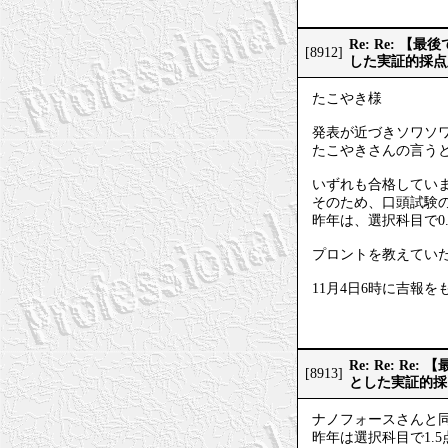
Re: Re: 
[8912]
した実証的採点
たこやき様
発表が近づきソワソ
たこやきさんの言うと
いずれも合格してい
そのため、口頭試験
昨年は、選択科目で0
プロントを教えてい
11月4日6時に吉報
Re: Re: 
[8913]
とした実証的採
ナノフォースさんと
昨年は選択科目で1.