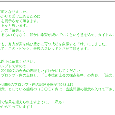
直前となりました。
っかりと受け止めるために
トを提示させて頂きます。
きるかと思います。
トルの「後奏」。
するものではなく、静かに希望が続いていくという意を込め、タイトル
ーも、努力が実を結び豊かに育つ成功を象徴する「緑」にしました。
して、このトピック、最後のスレッドとさせて頂きます。
は以下に留意ください。
ロンプトですので、
2024論文の合否の表現をいずれかにしてください
、プロンプト内の点数と、「日本技術士会の採点基準」の内容、「論文
95、No8896のプロンプト内の記述を転記頂ければ）
題意」としている箇所の（〇〇〇）内は、当該問題の題意を入れて下さ
顔で結果を迎えられますように。（私も）
心から祈っています！