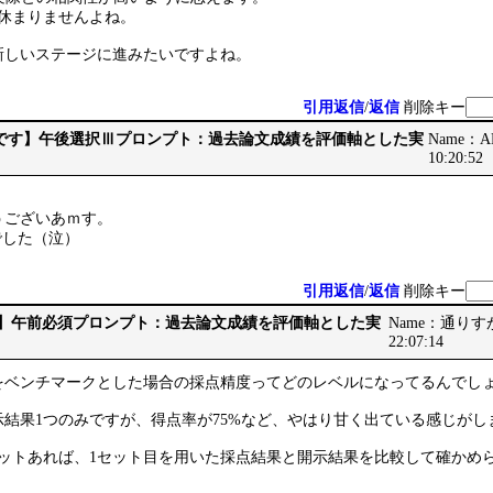
が休まりませんよね。
新しいステージに進みたいですよね。
引用返信
/
返信
削除キー
 【最後です】午後選択Ⅲプロンプト：過去論文成績を評価軸とした実
Name：AB
10:20:52
うございあｍす。
点でした（泣）
引用返信
/
返信
削除キー
です】午前必須プロンプト：過去論文成績を評価軸とした実
Name：通りすがり
22:07:14
をベンチマークとした場合の採点精度ってどのレベルになってるんでし
結果1つのみですが、得点率が75%など、やはり甘く出ている感じがし
セットあれば、1セット目を用いた採点結果と開示結果を比較して確かめ