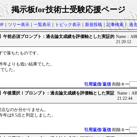
掲示板for技術士受験応援ページ
P
｜
ツリー表示
｜
一覧表示
｜
トピック表示
｜
新規投稿
｜
記事検索
｜
過
です】午前必須プロンプト：過去論文成績を評価軸とした実証的
Name：ABB
21:20:12
らずで落ちたものです。
。
/40と昨年よりも低い結果でした。
2点でした。
引用返信
/
返信
削除キー
です】午後選択Ⅰプロンプト：過去論文成績を評価軸とした実証
Name：ABB
21:22:44
何点なのか分かりません。
点、今年は8.5点と判定しました。
引用返信
/
返信
削除キー