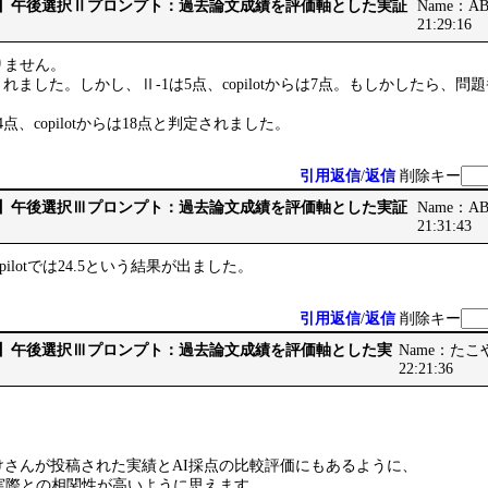
です】午後選択Ⅱプロンプト：過去論文成績を評価軸とした実証
Name：ABB
21:29:16
りません。
3点とされました。しかし、Ⅱ-1は5点、copilotからは7点。もしかしたら
14点、copilotからは18点と判定されました。
引用返信
/
返信
削除キー
です】午後選択Ⅲプロンプト：過去論文成績を評価軸とした実証
Name：ABB
21:31:43
、copilotでは24.5という結果が出ました。
引用返信
/
返信
削除キー
です】午後選択Ⅲプロンプト：過去論文成績を評価軸とした実
Name：たこやき
22:21:36
けさんが投稿された実績とAI採点の比較評価にもあるように、
が、実際との相関性が高いように思えます。