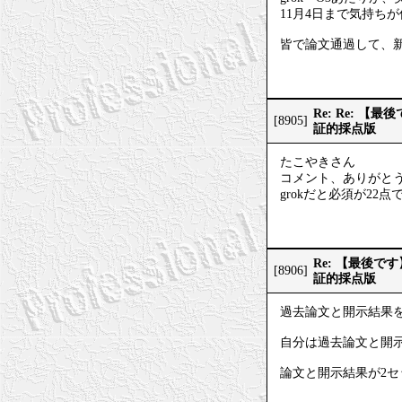
11月4日まで気持ち
皆で論文通過して、
Re: Re:
[8905]
証的採点版
たこやきさん
コメント、ありがと
grokだと必須が22
Re: 【最後
[8906]
証的採点版
過去論文と開示結果
自分は過去論文と開示
論文と開示結果が2