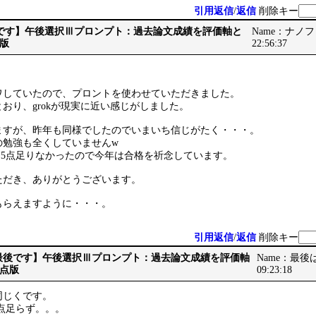
引用返信
/
返信
削除キー
【最後です】午後選択Ⅲプロンプト：過去論文成績を評価軸と
Name：ナノフォー
版
22:56:37
ワしていたので、プロントを使わせていただきました。
おり、grokが現実に近い感じがしました。
ますが、昨年も同様でしたのでいまいち信じがたく・・・。
の勉強も全くしていませんw
.5点足りなかったので今年は合格を祈念しています。
ただき、ありがとうございます。
をもらえますように・・・。
引用返信
/
返信
削除キー
Re: 【最後です】午後選択Ⅲプロンプト：過去論文成績を評価軸
Name：最後は神
点版
09:23:18
同じくです。
5点足らず。。。