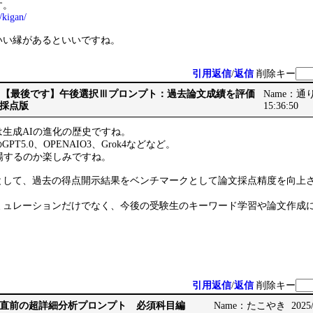
す。
/kigan/
いい縁があるといいですね。
引用返信
/
返信
削除キー
Re: Re: 【最後です】午後選択Ⅲプロンプト：過去論文成績を評価
Name：通りす
採点版
15:36:50
生成AIの進化の歴史ですね。
PT5.0、OPENAIO3、Grok4などなど。
場するのか楽しみですね。
として、過去の得点開示結果をベンチマークとして論文採点精度を向上
ミュレーションだけでなく、今後の受験生のキーワード学習や論文作成
引用返信
/
返信
削除キー
直前の超詳細分析プロンプト 必須科目編
Name：たこやき 2025/10