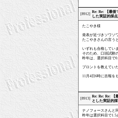
Re: Re: 
[8912]
した実証的採点
たこやき様
発表が近づきソワソ
たこやきさんの言うと
いずれも合格してい
そのため、口頭試験
昨年は、選択科目で0
プロントを教えてい
11月4日6時に吉報
Re: Re: 
[8913]
とした実証的採
ナノフォースさんと
昨年は選択科目で1.