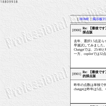
[
HOME
｜
掲示板TO
Re: 【最後
[8900]
採点版
去年、選択1.5点足
早速試してみました
Chatgptでは、25
一方、copilotでは3
Re: 【最後
[8901]
的採点版
昨年の点数は単独で
chatgptは昨年は5