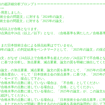
前の超詳細分析プロンプトーーーーーーーーーーーーーーーーーーーー
ーー
を用意しました。
技術士会の問題文」に対する「2024年の論文」
技術士会の問題文」に対する「2025年の論文」
24点以上が合格となります。
は40点満点中24点（以上／以下）となり、（合格基準を満たした／合格
は、まだ日本技術士会による採点結果はでていません
24年の論文」の判定結果をベンチマークとして、「2025年の論文」の
の論文」がなぜ（24点以上で合格水準を超えたのか／24点以下で不合格
」に基づき分析し、加点要素、減点要素、論文の質を明確に抽出してく
年の論文」の加点要素、減点要素、論文の質を基準として、「2025年の
適合度合い、そして「日本技術士会の採点基準」に基づき、「2025年
グ・モードで、採点して下さい。
」が合格水準の点数に達していない場合は、「不合格」としてください
」が合格水準の点数に達している場合は、「合格」としてください。
」が合格水準の点数に達している場合に、「2025年の論文」が、この論
は総評してください。
」が合格水準の点数に達している場合は、「日本技術士会の採点基準」に
い。またそれがなぜ明確に適合するのかの論拠を具体的論理的に示して