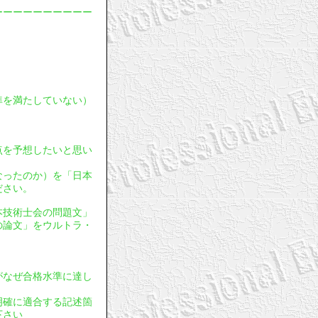
ーーーーーーーーーー
基準を満たしていない）
採点を予想したいと思い
となったのか）を「日本
ださい。
日本技術士会の問題文」
の論文」をウルトラ・
文がなぜ合格水準に達し
明確に適合する記述箇
下さい