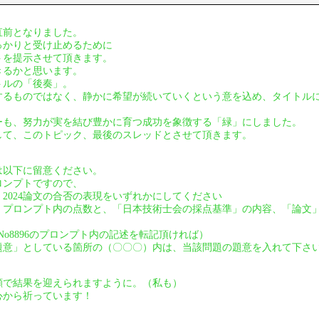
直前となりました。
っかりと受け止めるために
トを提示させて頂きます。
きるかと思います。
トルの「後奏」。
するものではなく、静かに希望が続いていくという意を込め、タイトル
ーも、努力が実を結び豊かに育つ成功を象徴する「緑」にしました。
して、このトピック、最後のスレッドとさせて頂きます。
は以下に留意ください。
ロンプトですので、
2024論文の合否の表現をいずれかにしてください
、プロンプト内の点数と、「日本技術士会の採点基準」の内容、「論文
95、No8896のプロンプト内の記述を転記頂ければ）
題意」としている箇所の（〇〇〇）内は、当該問題の題意を入れて下さ
顔で結果を迎えられますように。（私も）
心から祈っています！