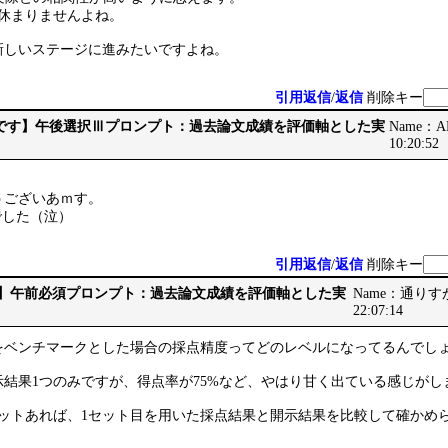
が休まりませんよね。
新しいステージに進みたいですよね。
引用返信
/
返信
削除キー
 【最後です】午後選択Ⅲプロンプト：過去論文成績を評価軸とした実
Name：AB
10:20:52
うございあｍす。
点でした（泣）
引用返信
/
返信
削除キー
です】午前必須プロンプト：過去論文成績を評価軸とした実
Name：通りすがり
22:07:14
をベンチマークとした場合の採点精度ってどのレベルになってるんでし
結果1つのみですが、得点率が75%など、やはり甘く出ている感じがし
セットあれば、1セット目を用いた採点結果と開示結果を比較して確かめ