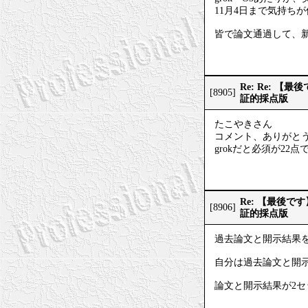
11月4日まで気持ち
皆で論文通過して、
Re: Re:
[8905]
証的採点版
たこやきさん
コメント、ありがと
grokだと必須が22
Re: 【最後
[8906]
証的採点版
過去論文と開示結果
自分は過去論文と開示
論文と開示結果が2