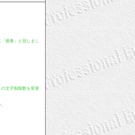
に「後奏」と冠しまし
」の文字制限数を変更
い。