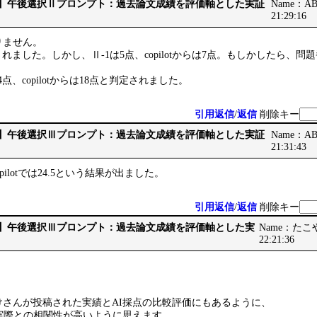
です】午後選択Ⅱプロンプト：過去論文成績を評価軸とした実証
Name：ABB
21:29:16
りません。
3点とされました。しかし、Ⅱ-1は5点、copilotからは7点。もしかしたら
14点、copilotからは18点と判定されました。
引用返信
/
返信
削除キー
です】午後選択Ⅲプロンプト：過去論文成績を評価軸とした実証
Name：ABB
21:31:43
、copilotでは24.5という結果が出ました。
引用返信
/
返信
削除キー
です】午後選択Ⅲプロンプト：過去論文成績を評価軸とした実
Name：たこやき
22:21:36
けさんが投稿された実績とAI採点の比較評価にもあるように、
が、実際との相関性が高いように思えます。