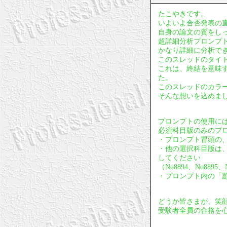
たこやきです。
いよいよ合否発表の
自身の論文の質をし
超詳細分析プロンプ
かなり詳細に分析で
このスレッドのタイ
これは、終結を意味
た。
このスレッドのカラ
そんな想いを込めま
プロンプトの使用に
必須科目版のみのプ
・プロンプト冒頭の、
・他の選択科目版は
してください
（No8894、No88
・プロンプト内の「
どうか皆さまが、笑
受験者全員の合格を