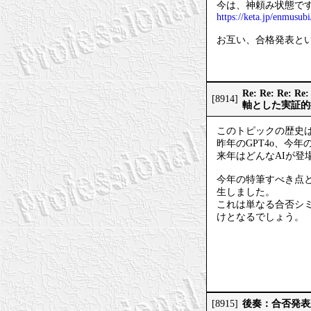
今は、神頼み状態で
https://keta.jp/enmusubi
お互い、合格発表と
Re: Re: 
[8914]
軸とした実証的
このトピックの歴史は
昨年のGPT4o、今年のG
来年はどんなAIが登
今年の特筆すべき点
生しました。
これは単なる合否シ
けとなるでしょう。
後奏：合否発表
[8915]