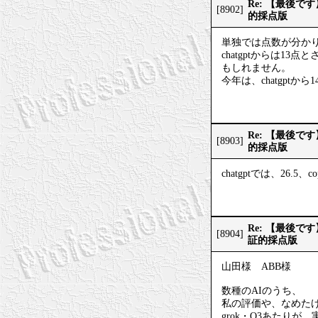
Re: 【最後
[8902]
的採点版
単独では点数が分か
chatgptからは1
もしれません。
今年は、chatgptから
Re: 【最後
[8903]
的採点版
chatgptでは、26.5
Re: 【最後
[8904]
証的採点版
山田様 ABB様
数種のAIのうち、
私の評価や、なめた
grok・O3あたり