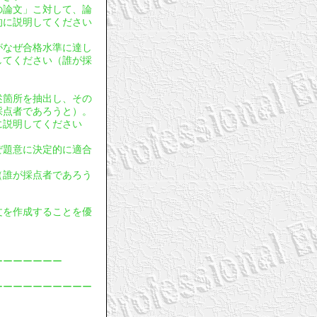
年の論文」こ対して、論
的に説明してください
文がなぜ合格水準に達し
してください（誰が採
。
記述箇所を抽出し、その
採点者であろうと）。
に説明してください
ぜ題意に決定的に適合
（誰が採点者であろう
論文を作成することを優
ーーーーーーー
ーーーーーーーーーー