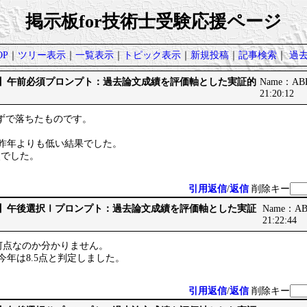
掲示板for技術士受験応援ページ
P
｜
ツリー表示
｜
一覧表示
｜
トピック表示
｜
新規投稿
｜
記事検索
｜
過
です】午前必須プロンプト：過去論文成績を評価軸とした実証的
Name：ABB
21:20:12
らずで落ちたものです。
。
/40と昨年よりも低い結果でした。
2点でした。
引用返信
/
返信
削除キー
です】午後選択Ⅰプロンプト：過去論文成績を評価軸とした実証
Name：ABB
21:22:44
何点なのか分かりません。
点、今年は8.5点と判定しました。
引用返信
/
返信
削除キー