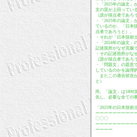
・「2025年の論文
文の質が上回ってい
（誰が採点者であろ
・「2025年の論文
ているのか、「日本
点者であろうと）。
・それが「日本技術
・「2024年の論文
記述箇所がなぜ克服
・その記述箇所がな
（誰が採点者であろ
・「問題文」の題意
しているのかを論理
またこの適合状況が
と）
尚、「論文」は180
先し、必要な全ての
「2025年の日本技
ーーーーーーーーー
〇〇〇
ーーーーーーーーー
ーーーー