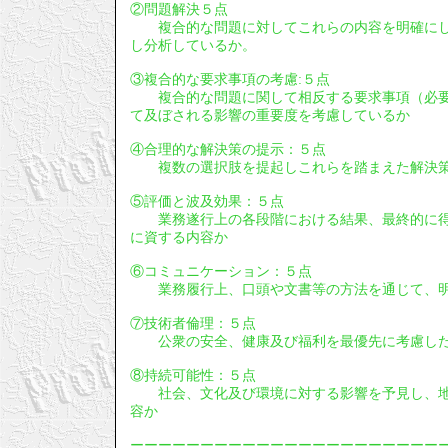
②問題解決５点
複合的な問題に対してこれらの内容を明確にし
し分析しているか。
③複合的な要求事項の考慮:５点
複合的な問題に関して相反する要求事項（必要
て及ぼされる影響の重要度を考慮しているか
④合理的な解決策の提示：５点
複数の選択肢を提起しこれらを踏まえた解決策
⑤評価と波及効果：５点
業務遂行上の各段階における結果、最終的に得
に資する内容か
⑥コミュニケーション：５点
業務履行上、口頭や文書等の方法を通じて、明
⑦技術者倫理：５点
公衆の安全、健康及び福利を最優先に考慮し
⑧持続可能性：５点
社会、文化及び環境に対する影響を予見し、地
容か
ーーーーーーーーーーーーーーーーーーーーーー