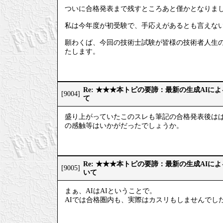
ついに合格発表まで残すところあと僅かとなりま
私は今年度が初受験で、手応えがあるとも言えない
願わくば、今回の技術士試験が皆様の技術者人生
たします。
Re: ★★★本トピの要諦：最新の生成AIに
[9004]
て
盛り上がっていたこのスレも筆記の合格発表後はぱ
の感触等はいかがだったでしょうか。
Re: ★★★本トピの要諦：最新の生成AIに
[9005]
いて
まぁ、AIはAIということで。
AIでは合格圏内も、実際はカスリもしませんでし