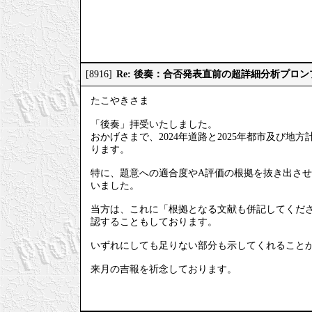
Re: 後奏：合否発表直前の超詳細分析プロ
[8916]
たこやきさま
「後奏」拝受いたしました。
おかげさまで、2024年道路と2025年都市及び
ります。
特に、題意への適合度やA評価の根拠を抜き出させ
いました。
当方は、これに「根拠となる文献も併記してくださ
認することもしております。
いずれにしても足りない部分も示してくれること
来月の吉報を祈念しております。