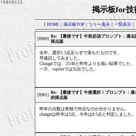
掲示板for
[
HOME
｜
掲示板TOP
｜
ツリー表示
｜
一覧表示
｜
Re: 【最後です】午前必須プロンプト：過
[8900]
採点版
去年、選択1.5点足らずで落ちたものです。
早速試してみました。
Chatgptでは、25/40と昨年よりも低い結果でした。
一方、copilotでは32点でした。
Re: 【最後です】午後選択Ⅰプロンプト：
[8901]
的採点版
昨年の点数は単独で何点なのか分かりません。
chatgptは昨年は5点、今年は8.5点と判定しました。