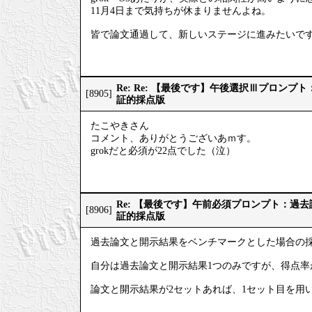
11月4日まで気持ちが休まりませんよね。
皆で論文通過して、新しいステージに進みたいで
Re: Re: 【最後です】午後選択Ⅲプロン
[8905]
証的採点版
たこやきさん
コメント、ありがとうございあｍす。
grokだと必須が22点でした（泣）
Re: 【最後です】午前必須プロンプト：過
[8906]
証的採点版
過去論文と開示結果をベンチマークとした場合の
自分は過去論文と開示結果1つのみですが、得点率
論文と開示結果が2セットあれば、1セット目を用