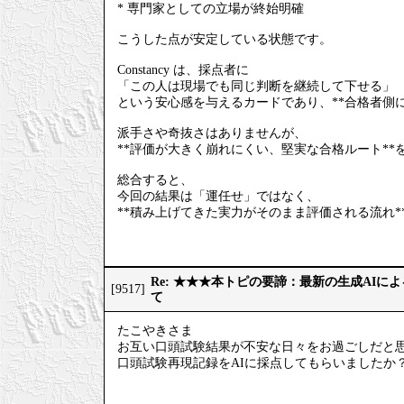
* 専門家としての立場が終始明確
こうした点が安定している状態です。
Constancy は、採点者に
「この人は現場でも同じ判断を継続して下せる」
という安心感を与えるカードであり、**合格者側
派手さや奇抜さはありませんが、
**評価が大きく崩れにくい、堅実な合格ルート**
総合すると、
今回の結果は「運任せ」ではなく、
**積み上げてきた実力がそのまま評価される流れ*
Re: ★★★本トピの要諦：最新の生成AIに
[9517]
て
たこやきさま
お互い口頭試験結果が不安な日々をお過ごしだと
口頭試験再現記録をAIに採点してもらいましたか