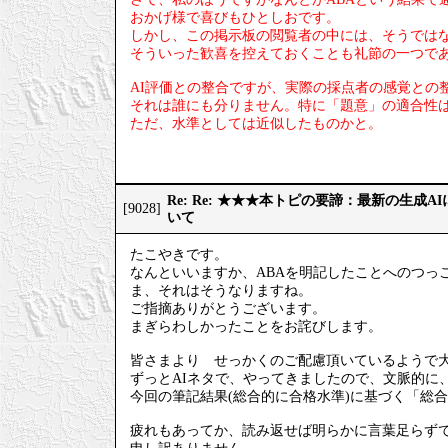
おかげ様で喜びもひとしおです。
しかし、この掲示板の閲覧者の中には、そうでは
そういった歓喜を控えておくことも礼節の一つで
AI評価との整合ですが、実際の採点者の感覚との
それは誰にも分りません。特に「題意」の適合性
ただ、水準としては近似したものかと。
Re: Re: ★★★本トピの要諦：最新の生成
[9028]
いて
たこやきです。
なんといいますか、ABAを明記したことへのつっ
ま、それはそうなりますね。
ご指摘ありがとうございます。
まぎらわしかったことをお詫びします。
皆さまより せっかくのご配慮頂いているようで
ずっとAIネタで、やってきましたので、文脈的に
今回の筆記結果(総合的に合格水準)に基づく「総
疲れもあってか、読み返せば明らかに言葉足らず