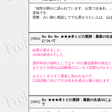
「知性が静かに語られています。お気づきあれ。
意味です。
実際、占い師に相談してでも受かりたい人は、山
Re: Re: Re: ★★★本トピの要諦：最新
[9084]
について
結果が届きました。
AABの総合Aでした。
選択科目の傾向としてはⅡ>Ⅲの通信講座の採点と
まだまだAI採点は試験後のエンタメ段階なのかも
おそらくギリギリ通過と思われるので、
口頭試験に向けて引き続き生成AIと駆け抜けます
Re: ★★★本トピの要諦：最新の生成AIに
[9085]
て