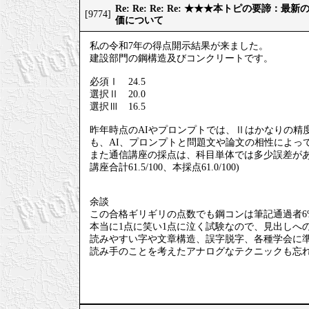
Re: Re: Re: Re: ★★★本トピの要諦：
[9774]
価について
私の令和7年の得点開示結果が来ました。
建設部門の鋼構造及びコンクリートです。
必須Ⅰ 24.5
選択Ⅱ 20.0
選択Ⅲ 16.5
昨年時点のAIやプロンプトでは、Ⅱはかなりの精
も、AI、プロンプトと問題文や論文の相性によっ
また通信講座の採点は、科目単体では多少誤差が
講座合計61.5/100、本採点61.0/100)
余談
この合格ギリギリの点数でも鋼コンは筆記通過者6
本当に1点に笑い1点に泣く試験なので、見出しへ
読みやすい字や文章構造、誤字脱字、各種学会に
読み手のことを考えたアナログなテクニックも忘