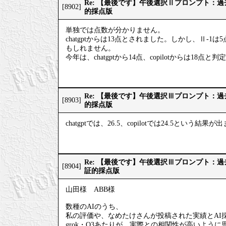
Re: 【最後です】午後選択Ⅱプロンプト：
[8902]
的採点版
単独では点数が分かりません。
chatgptからは13点とされました。しかし、Ⅱ-1
もしれません。
今年は、chatgptから14点、copilotからは18点
Re: 【最後です】午後選択Ⅲプロンプト：
[8903]
的採点版
chatgptでは、26.5、copilotでは24.5という結果
Re: 【最後です】午後選択Ⅲプロンプト：
[8904]
証的採点版
山田様 ABB様
数種のAIのうち、
私の評価や、なめたけさんが投稿された実績とAI
grok・O3あたりが、実際との相関性が高いように