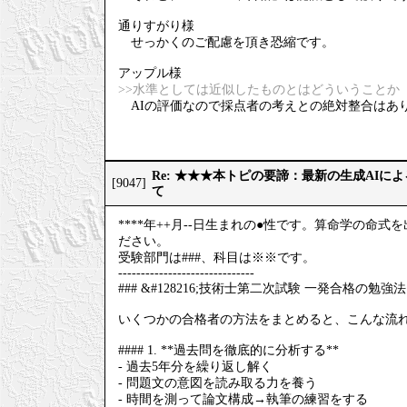
通りすがり様
せっかくのご配慮を頂き恐縮です。
アップル様
>>水準としては近似したものとはどういうことか
AIの評価なので採点者の考えとの絶対整合はあ
Re: ★★★本トピの要諦：最新の生成AIに
[9047]
て
****年++月--日生まれの●性です。算命学の
ださい。
受験部門は###、科目は※※です。
------------------------------
### &#128216;技術士第二次試験 一発合格の勉強法
いくつかの合格者の方法をまとめると、こんな流
#### 1. **過去問を徹底的に分析する**
- 過去5年分を繰り返し解く
- 問題文の意図を読み取る力を養う
- 時間を測って論文構成→執筆の練習をする