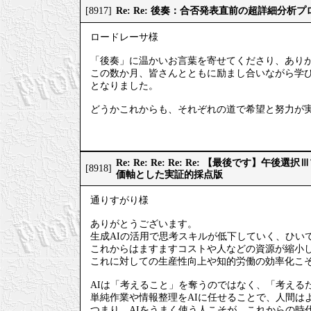
Re: Re: 後奏：合否発表直前の超詳細分析
[8917]
ロードレーサ様
「後奏」に温かいお言葉を寄せてくださり、あり
この数か月、皆さんとともに励まし合いながら学
となりました。
どうかこれからも、それぞれの道で希望と努力が
Re: Re: Re: Re: Re: 【最後です】
[8918]
価軸とした実証的採点版
通りすがり様
ありがとうございます。
生成AIの活用で思考スキルが低下していく、ひい
これからはますますコストや人などの資源が縮小
これに対しての生産性向上や知的労働の効率化こそ
AIは「考えること」を奪うのではなく、「考える
単純作業や情報整理をAIに任せることで、人間は
つまり、AIをうまく使う人こそが、これからの時