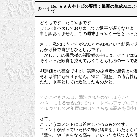
Re: ★★★本トピの要諦：最新の生成AIに
[9009]
て
どうもです たこやきです
少しバタバタしておりましてご返事が遅くなりま
申し訳ありません。この週末ようやく一息といっ
さて、私のほうですがなんとかABAという結果で
おかげ様で喜びもひとしおです。
しかし、この掲示板の閲覧者の中には、そうでは
そういった歓喜を控えておくことも礼節の一つで
AI評価との整合ですが、実際の採点者の感覚との
それは誰にも分りません。特に「題意」の適合性
ただ、水準としては近似したものかと。
>>たこやきさんは、撃沈されたのでしょうか?
>>ＡＩによる合否だけでなく、レベルアップのア
>>１つとして次年度に向けてさらなる高みを目指
さて。
こういうコメントには首肯しかねるものです。
コメントが滞っていた私の筆記結果を、いたずら
「撃沈」や「さらなる高み」といった表現で人を