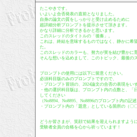
たこやきです。
いよいよ合否発表の直前となりました。
自身の論文の質をしっかりと受け止めるために
超詳細分析プロンプトを提示させて頂きます。
かなり詳細に分析できるかと思います。
このスレッドのタイトルの「後奏」。
これは、終結を意味するものではなく、静かに希
た。
このスレッドのカラーも、努力が実を結び豊かに
そんな想いを込めまして、このトピック、最後の
プロンプトの使用には以下に留意ください。
必須科目版のみのプロンプトですので、
・プロンプト冒頭の、2024論文の合否の表現をい
・他の選択科目版は、プロンプト内の点数と、「
してください
（No8894、No8895、No8896のプロンプト内
・プロンプト内の「題意」としている箇所の（〇
どうか皆さまが、笑顔で結果を迎えられますよう
受験者全員の合格を心から祈っています！