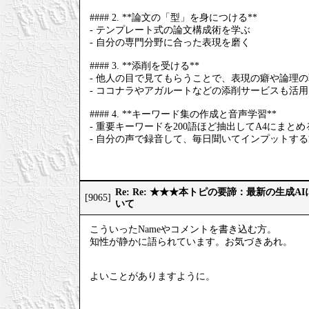
#### 2. **論文の「型」を身につける**
- テンプレート式の論文構成術を学ぶ
- 自分の専門分野に合った表現を磨く
#### 3. **添削を受ける**
- 他人の目で見てもらうことで、表現の癖や論理
- ココナラやアガルートなどの添削サービスも活
#### 4. **キーワード集の作成と音声学習**
- 重要キーワードを200語ほど抽出してA4にまとめ
- 自分の声で録音して、毎日聞いてインプットす
Re: Re: ★★★本トピの要諦：最新の生成
[9065]
いて
こういったNameやコメントを書き込む方。
知性が静かに語られています。お気づきあれ。
よいことがありますように。