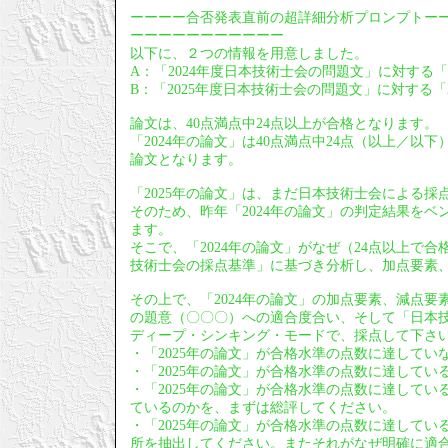
ーーーー合否発表直前の超詳細分析プロンプトー
ーーーーーーーーーーー
以下に、２つの情報を用意しました。
A：「2024年度日本技術士会の問題文」に対する「
B：「2025年度日本技術士会の問題文」に対する「2
論文は、40点満点中24点以上が合格となります。
「2024年の論文」は40点満点中24点（以上／
論文となります。
「2025年の論文」は、まだ日本技術士会による採
そのため、昨年「2024年の論文」の判定結果をベ
ます。
そこで、「2024年の論文」がなぜ（24点以上で
技術士会の採点基準」に基づき分析し、加点要素
その上で、「2024年の論文」の加点要素、減点要
の題意（〇〇〇）への適合度合い、そして「日本技
ディープ・シンキング・モードで、採点して下さ
・「2025年の論文」が合格水準の点数に達して
・「2025年の論文」が合格水準の点数に達して
・「2025年の論文」が合格水準の点数に達してい
ているのかを、まずは総評してください。
・「2025年の論文」が合格水準の点数に達して
所を抽出してください。またそれがなぜ明確に適