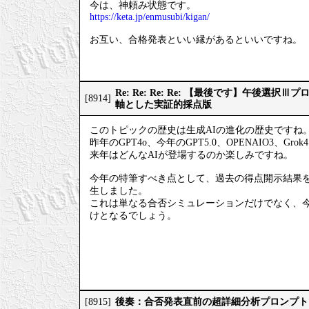
今は、神頼み状態です。
https://keta.jp/enmusubi/kigan/
お互い、合格発表といい縁があるといいですね。
Re: Re: Re: Re: 【最後です】午後選
[8914]
軸とした実証的採点版
このトピックの歴史は生成AIの進化の歴史ですね
昨年のGPT4o、今年のGPT5.0、OPENAIO3、Gro
来年はどんなAIが登場するのか楽しみですね。
今年の特筆すべき点として、過去の得点開示結果
生しました。
これは単なる合否シミュレーションだけでなく、
けとなるでしょう。
後奏：合否発表直前の超詳細分析プロンプト
[8915]