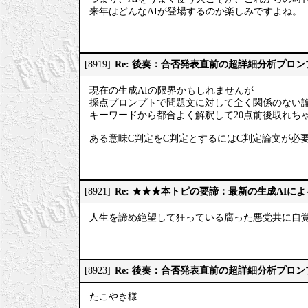
来年はどんなAIが登場するのか楽しみですよね。
Re: 後奏：合否発表直前の超詳細分析プロ
[8919]
現在の生成AIの限界かもしれませんが
採点プロンプトで問題文に対して全く関係のない
キーワードから都合よく解釈して20点前後取れち
ある意味C判定をC判定とするにはC判定論文が必
Re: ★★★本トピの要諦：最新の生成AIに
[8921]
人生を諦め絶望して狂っている腐った悪党共に自
Re: 後奏：合否発表直前の超詳細分析プロ
[8923]
たこやき様