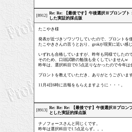
Re: Re: 【最後です】午後選択Ⅲプロン
[8912]
した実証的採点版
たこやき様
発表が近づきソワソワしていたので、プロントを
たこやきさんの言うとおり、grokが現実に近い感
いずれも合格していますが、昨年も同様でしたの
そのため、口頭試験の勉強も全くしていませんw
昨年は、選択科目で0.5点足りなかったので今年
プロントを教えていただき、ありがとうございま
11月4日6時に吉報をもらえますように・・・。
Re: Re: Re: 【最後です】午後選択Ⅲプ
[8913]
とした実証的採点版
ナノフォースさんと同じくです。
昨年は選択科目で1.5点足らず。。。