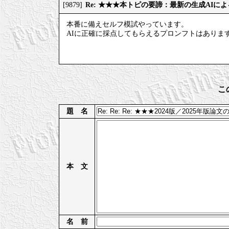
Re: ★★★本トピの要諦：最新の生成AIに
[9879]
本番に備えセルフ模試やっています。
AIに正確に採点してもらえるプロンフトはありま
こ
題 名
本 文
名 前