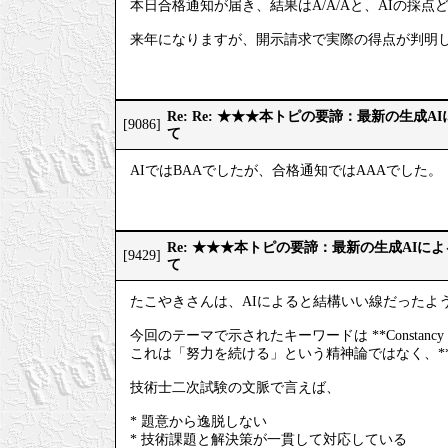
本日合格通知が届き、結果はA/A/Aと、AIの採点
来年になりますが、開示請求で実際の得点が判明
Re: Re: ★★★本トピの要諦：最新の生成
[9086]
て
AIではBAAでしたが、合格通知ではAAAでした。
Re: ★★★本トピの要諦：最新の生成AIに
[9429]
て
たこやきさんは、AIによると結構いい線だったよ
今回のテーマで示されたキーワードは **Constan
これは「努力を続ける」という精神論ではなく、*
技術士二次試験の文脈で言えば、
* 題意から逸脱しない
* 技術課題と解決策が一貫して対応している