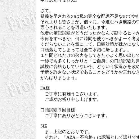
申し訳ありません。
さて。
疑義を呈されるのは私の完全な配慮不足なのでや
それよりも皆さまが、個々に、今進むべき航路の
専心されることを逍遥いたします。
他者の筆記試験がどうだったかなんて勘ぐるヒマ
今何をすべきか、何に時間を使うべきかよーく考
くだらないことを気にして、口頭対策が疎かにな
口頭落ちてしまっては全て水泡に帰しますよ。
１年間どれだけの努力をしてきたかよく思い出し
一秒でも多くしっかりと「ご自身」の口頭試験対
試験に合格もしていない今、どういう状況かを改
予断を許さない状況であることをどうかお忘れな
がんばりましょう。
FA様
ご丁寧に有難うございます。
ご成功お祈り申し上げます。
口頭試験６回目様
ご丁寧にありがとうございます。
S様
ま、上記のとおりです。
それと、「ABA＝不合格」は認識として誤りで