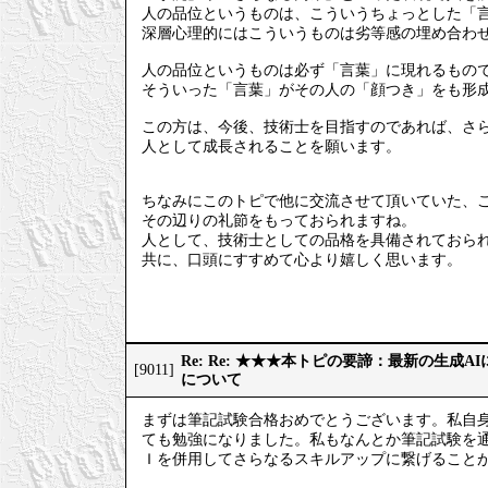
人の品位というものは、こういうちょっとした「
深層心理的にはこういうものは劣等感の埋め合わ
人の品位というものは必ず「言葉」に現れるもの
そういった「言葉」がその人の「顔つき」をも形
この方は、今後、技術士を目指すのであれば、さ
人として成長されることを願います。
ちなみにこのトピで他に交流させて頂いていた、
その辺りの礼節をもっておられますね。
人として、技術士としての品格を具備されておら
共に、口頭にすすめて心より嬉しく思います。
Re: Re: ★★★本トピの要諦：最新の生成
[9011]
について
まずは筆記試験合格おめでとうございます。私自
ても勉強になりました。私もなんとか筆記試験を
Ｉを併用してさらなるスキルアップに繋げること