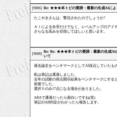
Re: ★★★本トピの要諦：最新の生成AIに
[9006]
たこやきさんは、撃沈されたのでしょうか?
ＡＩによる合否だけでなく、レベルアップのアイ
さらなる高みを目指してほしいと思います。
Re: Re: ★★★本トピの要諦：最新の生成
[9008]
いて
過去論文をベンチマークとしてAI採点していたも
私は筆記は通過しました。
去年の試験の得点開示結果をベンチマークにすると、
前後でした。
選択Ⅱのみ17点になる場合がありました。
ABAで通過だったら面白いですね(笑)
筆記のAB判定がわかったら報告します。