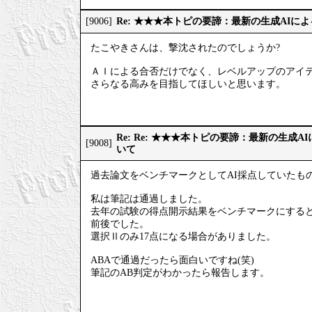
Re: ★★★本トピの要諦：最新の生成AIに
[9006]
たこやきさんは、撃沈されたのでしょうか?
ＡＩによる合否だけでなく、レベルアップのアイ
さらなる高みを目指してほしいと思います。
Re: Re: ★★★本トピの要諦：最新の生成
[9008]
いて
過去論文をベンチマークとしてAI採点していたも
私は筆記は通過しました。
去年の試験の得点開示結果をベンチマークにすると、
前後でした。
選択Ⅱのみ17点になる場合がありました。
ABAで通過だったら面白いですね(笑)
筆記のAB判定がわかったら報告します。