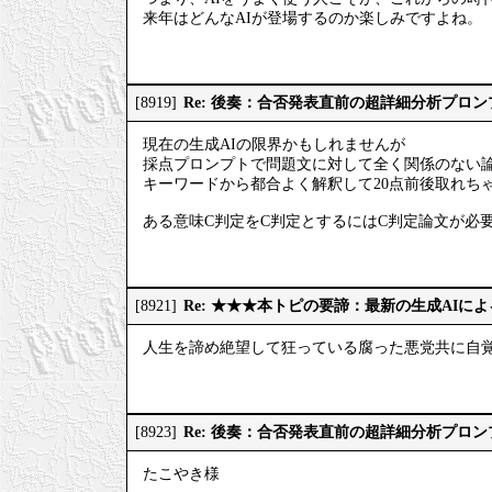
来年はどんなAIが登場するのか楽しみですよね。
Re: 後奏：合否発表直前の超詳細分析プロ
[8919]
現在の生成AIの限界かもしれませんが
採点プロンプトで問題文に対して全く関係のない
キーワードから都合よく解釈して20点前後取れち
ある意味C判定をC判定とするにはC判定論文が必
Re: ★★★本トピの要諦：最新の生成AIに
[8921]
人生を諦め絶望して狂っている腐った悪党共に自
Re: 後奏：合否発表直前の超詳細分析プロ
[8923]
たこやき様