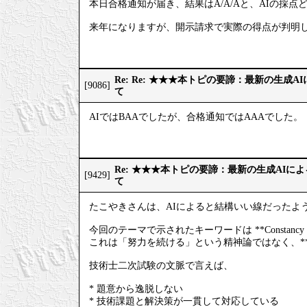
本日合格通知が届き、結果はA/A/Aと、AIの採点
来年になりますが、開示請求で実際の得点が判明
Re: Re: ★★★本トピの要諦：最新の生成
[9086]
て
AIではBAAでしたが、合格通知ではAAAでした。
Re: ★★★本トピの要諦：最新の生成AIに
[9429]
て
たこやきさんは、AIによると結構いい線だったよ
今回のテーマで示されたキーワードは **Constan
これは「努力を続ける」という精神論ではなく、*
技術士二次試験の文脈で言えば、
* 題意から逸脱しない
* 技術課題と解決策が一貫して対応している