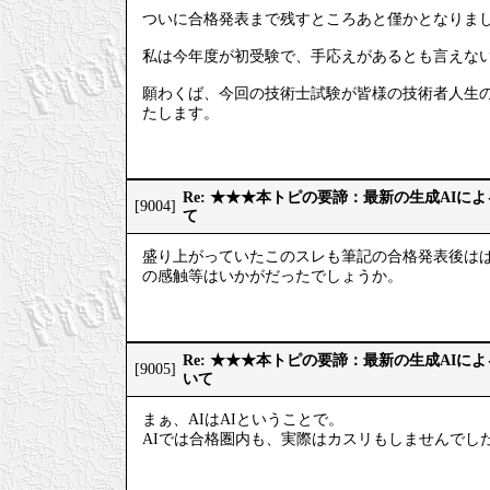
ついに合格発表まで残すところあと僅かとなりま
私は今年度が初受験で、手応えがあるとも言えない
願わくば、今回の技術士試験が皆様の技術者人生
たします。
Re: ★★★本トピの要諦：最新の生成AIに
[9004]
て
盛り上がっていたこのスレも筆記の合格発表後はぱ
の感触等はいかがだったでしょうか。
Re: ★★★本トピの要諦：最新の生成AIに
[9005]
いて
まぁ、AIはAIということで。
AIでは合格圏内も、実際はカスリもしませんでし