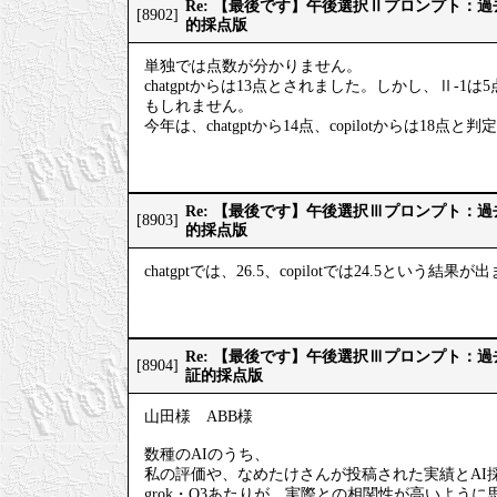
Re: 【最後です】午後選択Ⅱプロンプト：
[8902]
的採点版
単独では点数が分かりません。
chatgptからは13点とされました。しかし、Ⅱ-1
もしれません。
今年は、chatgptから14点、copilotからは18点
Re: 【最後です】午後選択Ⅲプロンプト：
[8903]
的採点版
chatgptでは、26.5、copilotでは24.5という結果
Re: 【最後です】午後選択Ⅲプロンプト：
[8904]
証的採点版
山田様 ABB様
数種のAIのうち、
私の評価や、なめたけさんが投稿された実績とAI
grok・O3あたりが、実際との相関性が高いように