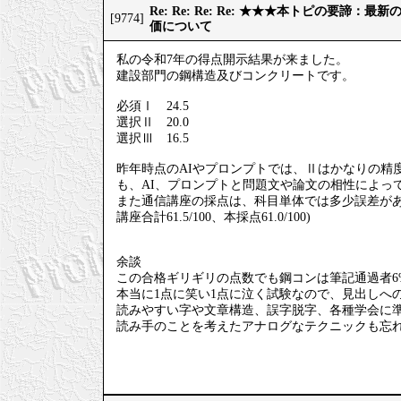
Re: Re: Re: Re: ★★★本トピの要諦：
[9774]
価について
私の令和7年の得点開示結果が来ました。
建設部門の鋼構造及びコンクリートです。
必須Ⅰ 24.5
選択Ⅱ 20.0
選択Ⅲ 16.5
昨年時点のAIやプロンプトでは、Ⅱはかなりの精
も、AI、プロンプトと問題文や論文の相性によっ
また通信講座の採点は、科目単体では多少誤差が
講座合計61.5/100、本採点61.0/100)
余談
この合格ギリギリの点数でも鋼コンは筆記通過者6
本当に1点に笑い1点に泣く試験なので、見出しへ
読みやすい字や文章構造、誤字脱字、各種学会に
読み手のことを考えたアナログなテクニックも忘