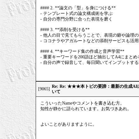
#### 2. **論文の「型」を身につける**
- テンプレート式の論文構成術を学ぶ
- 自分の専門分野に合った表現を磨く
#### 3. **添削を受ける**
- 他人の目で見てもらうことで、表現の癖や論理
- ココナラやアガルートなどの添削サービスも活
#### 4. **キーワード集の作成と音声学習**
- 重要キーワードを200語ほど抽出してA4にまとめ
- 自分の声で録音して、毎日聞いてインプットす
Re: Re: ★★★本トピの要諦：最新の生成
[9065]
いて
こういったNameやコメントを書き込む方。
知性が静かに語られています。お気づきあれ。
よいことがありますように。