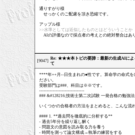
通りすがり様
せっかくのご配慮を頂き恐縮です。
アップル様
>>水準としては近似したものとはどういうことか
AIの評価なので採点者の考えとの絶対整合はあ
Re: ★★★本トピの要諦：最新の生成AIに
[9047]
て
****年++月--日生まれの●性です。算命学の
ださい。
受験部門は###、科目は※※です。
------------------------------
### &#128216;技術士第二次試験 一発合格の勉強法
いくつかの合格者の方法をまとめると、こんな流
#### 1. **過去問を徹底的に分析する**
- 過去5年分を繰り返し解く
- 問題文の意図を読み取る力を養う
- 時間を測って論文構成→執筆の練習をする