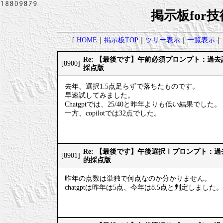
掲示板for
[
HOME
｜
掲示板TOP
｜
ツリー表示
｜
一覧表示
｜
Re: 【最後です】午前必須プロンプト：過
[8900]
採点版
去年、選択1.5点足らずで落ちたものです。
早速試してみました。
Chatgptでは、25/40と昨年よりも低い結果でした。
一方、copilotでは32点でした。
Re: 【最後です】午後選択Ⅰプロンプト：
[8901]
的採点版
昨年の点数は単独で何点なのか分かりません。
chatgptは昨年は5点、今年は8.5点と判定しました。