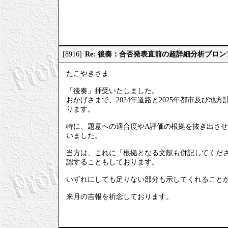
Re: 後奏：合否発表直前の超詳細分析プロ
[8916]
たこやきさま
「後奏」拝受いたしました。
おかげさまで、2024年道路と2025年都市及び
ります。
特に、題意への適合度やA評価の根拠を抜き出させ
いました。
当方は、これに「根拠となる文献も併記してくださ
認することもしております。
いずれにしても足りない部分も示してくれること
来月の吉報を祈念しております。