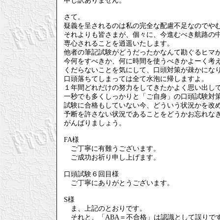
申し訳ありません。
さて。
疑義を呈されるのは私の完全な配慮不足なのでや
それよりも皆さまが、個々に、今進むべき航路の
専心されることを逍遥いたします。
他者の筆記試験がどうだったかなんて勘ぐるヒマ
今何をすべきか、何に時間を使うべきかよーく考
くだらないことを気にして、口頭対策が疎かにな
口頭落ちてしまっては全て水泡に帰しますよ。
１年間どれだけの努力をしてきたかよく思い出し
一秒でも多くしっかりと「ご自身」の口頭試験対
試験に合格もしていない今、どういう状況かを改
予断を許さない状況であることをどうかお忘れな
がんばりましょう。
FA様
ご丁寧に有難うございます。
ご成功お祈り申し上げます。
口頭試験６回目様
ご丁寧にありがとうございます。
S様
ま、上記のとおりです。
それと、「ABA＝不合格」は認識として誤りで