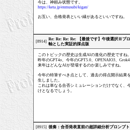
今は、神頼み状態です。
https://keta.jp/enmusubi/kigan/
お互い、合格発表といい縁があるといいですね。
Re: Re: Re: Re: 【最後です】午後選
[8914]
軸とした実証的採点版
このトピックの歴史は生成AIの進化の歴史ですね
昨年のGPT4o、今年のGPT5.0、OPENAIO3、Gro
来年はどんなAIが登場するのか楽しみですね。
今年の特筆すべき点として、過去の得点開示結果
生しました。
これは単なる合否シミュレーションだけでなく、
けとなるでしょう。
後奏：合否発表直前の超詳細分析プロンプト
[8915]