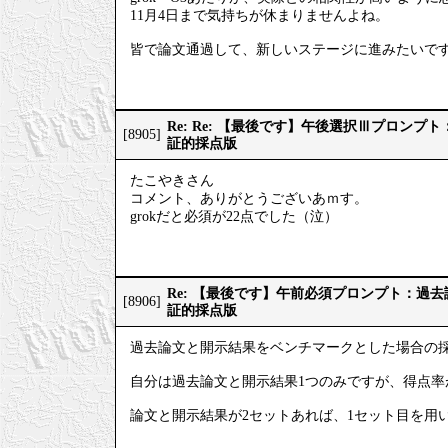
11月4日まで気持ちが休まりませんよね。
皆で論文通過して、新しいステージに進みたいで
Re: Re: 【最後です】午後選択Ⅲプロン
[8905]
証的採点版
たこやきさん
コメント、ありがとうございあｍす。
grokだと必須が22点でした（泣）
Re: 【最後です】午前必須プロンプト：過
[8906]
証的採点版
過去論文と開示結果をベンチマークとした場合の
自分は過去論文と開示結果1つのみですが、得点率
論文と開示結果が2セットあれば、1セット目を用