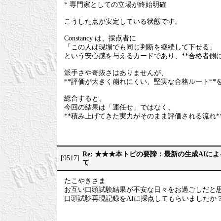
* 専門家としての立場が終始明確
こうした点が安定している状態です。
Constancy は、採点者に
「この人は現場でも同じ判断を継続して下せる」
という安心感を与えるカードであり、**合格者側
派手さや奇抜さはありませんが、
**評価が大きく崩れにくい、堅実な合格ルート**
総合すると、
今回の結果は「運任せ」ではなく、
**積み上げてきた実力がそのまま評価される流れ*
Re: ★★★本トピの要諦：最新の生成AIに
[9517]
て
たこやきさま
お互い口頭試験結果が不安な日々をお過ごしだと
口頭試験再現記録をAIに採点してもらいましたか