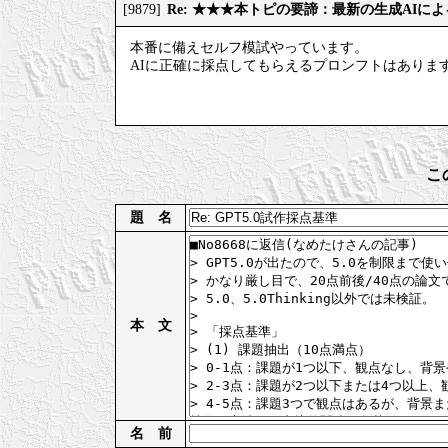
Re: ★★★本トピの要諦：最新の生成AIに
[9879]
本番に備えセルフ模試やっています。
AIに正確に採点してもらえるプロンフトはありま
こ
題 名
本 文
名 前