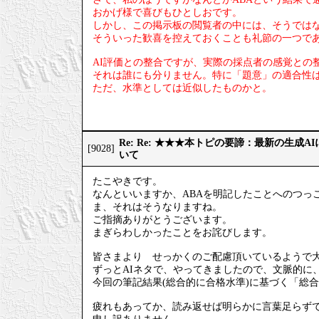
おかげ様で喜びもひとしおです。
しかし、この掲示板の閲覧者の中には、そうでは
そういった歓喜を控えておくことも礼節の一つで
AI評価との整合ですが、実際の採点者の感覚との
それは誰にも分りません。特に「題意」の適合性
ただ、水準としては近似したものかと。
Re: Re: ★★★本トピの要諦：最新の生成
[9028]
いて
たこやきです。
なんといいますか、ABAを明記したことへのつっ
ま、それはそうなりますね。
ご指摘ありがとうございます。
まぎらわしかったことをお詫びします。
皆さまより せっかくのご配慮頂いているようで
ずっとAIネタで、やってきましたので、文脈的に
今回の筆記結果(総合的に合格水準)に基づく「総
疲れもあってか、読み返せば明らかに言葉足らず