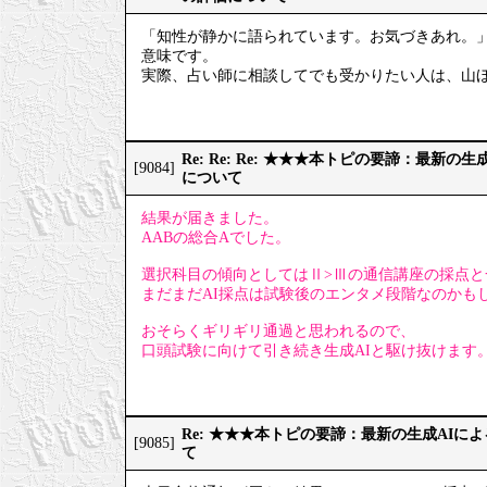
「知性が静かに語られています。お気づきあれ。
意味です。
実際、占い師に相談してでも受かりたい人は、山
Re: Re: Re: ★★★本トピの要諦：最新
[9084]
について
結果が届きました。
AABの総合Aでした。
選択科目の傾向としてはⅡ>Ⅲの通信講座の採点と
まだまだAI採点は試験後のエンタメ段階なのかも
おそらくギリギリ通過と思われるので、
口頭試験に向けて引き続き生成AIと駆け抜けます
Re: ★★★本トピの要諦：最新の生成AIに
[9085]
て