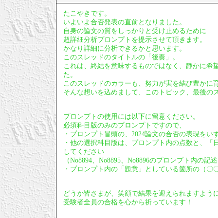
たこやきです。
いよいよ合否発表の直前となりました。
自身の論文の質をしっかりと受け止めるために
超詳細分析プロンプトを提示させて頂きます。
かなり詳細に分析できるかと思います。
このスレッドのタイトルの「後奏」。
これは、終結を意味するものではなく、静かに希
た。
このスレッドのカラーも、努力が実を結び豊かに
そんな想いを込めまして、このトピック、最後の
プロンプトの使用には以下に留意ください。
必須科目版のみのプロンプトですので、
・プロンプト冒頭の、2024論文の合否の表現をい
・他の選択科目版は、プロンプト内の点数と、「
してください
（No8894、No8895、No8896のプロンプト内
・プロンプト内の「題意」としている箇所の（〇
どうか皆さまが、笑顔で結果を迎えられますよう
受験者全員の合格を心から祈っています！