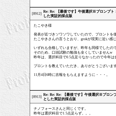
Re: Re: 【最後です】午後選択Ⅲプロン
[8912]
した実証的採点版
たこやき様
発表が近づきソワソワしていたので、プロントを
たこやきさんの言うとおり、grokが現実に近い感
いずれも合格していますが、昨年も同様でしたの
そのため、口頭試験の勉強も全くしていませんw
昨年は、選択科目で0.5点足りなかったので今年
プロントを教えていただき、ありがとうございま
11月4日6時に吉報をもらえますように・・・。
Re: Re: Re: 【最後です】午後選択Ⅲプ
[8913]
とした実証的採点版
ナノフォースさんと同じくです。
昨年は選択科目で1.5点足らず。。。