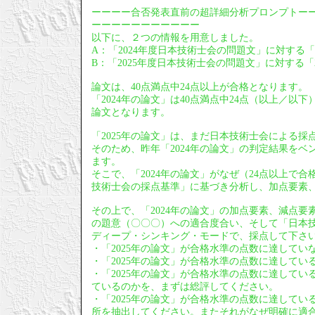
ーーーー合否発表直前の超詳細分析プロンプトー
ーーーーーーーーーーー
以下に、２つの情報を用意しました。
A：「2024年度日本技術士会の問題文」に対する「
B：「2025年度日本技術士会の問題文」に対する「2
論文は、40点満点中24点以上が合格となります。
「2024年の論文」は40点満点中24点（以上／
論文となります。
「2025年の論文」は、まだ日本技術士会による採
そのため、昨年「2024年の論文」の判定結果をベ
ます。
そこで、「2024年の論文」がなぜ（24点以上で
技術士会の採点基準」に基づき分析し、加点要素
その上で、「2024年の論文」の加点要素、減点要
の題意（〇〇〇）への適合度合い、そして「日本技
ディープ・シンキング・モードで、採点して下さ
・「2025年の論文」が合格水準の点数に達して
・「2025年の論文」が合格水準の点数に達して
・「2025年の論文」が合格水準の点数に達してい
ているのかを、まずは総評してください。
・「2025年の論文」が合格水準の点数に達して
所を抽出してください。またそれがなぜ明確に適