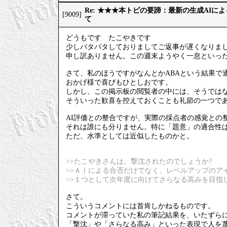
Re: ★★★本トピの要諦：最新の生成AIに
[9009]
て
どうもです たこやきです
少しバタバタしておりましてご返事が遅くなりま
申し訳ありません。この週末ようやく一息といっ
さて、私のほうですがなんとかABAという結果で
おかげ様で喜びもひとしおです。
しかし、この掲示板の閲覧者の中には、そうでは
そういった歓喜を控えておくことも礼節の一つで
AI評価との整合ですが、実際の採点者の感覚との
それは誰にも分りません。特に「題意」の適合性
ただ、水準としては近似したものかと。
>>たこやきさんは、撃沈されたのでしょうか?
>>ＡＩによる合否だけでなく、レベルアップのア
>>１つとして次年度に向けてさらなる高みを目指
さて。
こういうコメントには首肯しかねるものです。
コメントが滞っていた私の筆記結果を、いたずら
「撃沈」や「さらなる高み」といった表現で人を