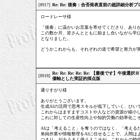
Re: Re: 後奏：合否発表直前の超詳細分析
[8917]
ロードレーサ様
「後奏」に温かいお言葉を寄せてくださり、あり
この数か月、皆さんとともに励まし合いながら学
となりました。
どうかこれからも、それぞれの道で希望と努力が
Re: Re: Re: Re: Re: 【最後です】
[8918]
価軸とした実証的採点版
通りすがり様
ありがとうございます。
生成AIの活用で思考スキルが低下していく、ひい
これからはますますコストや人などの資源が縮小
これに対しての生産性向上や知的労働の効率化こそ
AIは「考えること」を奪うのではなく、「考える
単純作業や情報整理をAIに任せることで、人間は
つまり、AIをうまく使う人こそが、これからの時