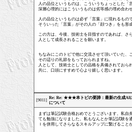
人の品位というものは、こういうちょっとした「
深層心理的にはこういうものは劣等感の埋め合わ
人の品位というものは必ず「言葉」に現れるもの
そういった「言葉」がその人の「顔つき」をも形
この方は、今後、技術士を目指すのであれば、さ
人として成長されることを願います。
ちなみにこのトピで他に交流させて頂いていた、
その辺りの礼節をもっておられますね。
人として、技術士としての品格を具備されておら
共に、口頭にすすめて心より嬉しく思います。
Re: Re: ★★★本トピの要諦：最新の生成
[9011]
について
まずは筆記試験合格おめでとうございます。私自
ても勉強になりました。私もなんとか筆記試験を
Ｉを併用してさらなるスキルアップに繋げること