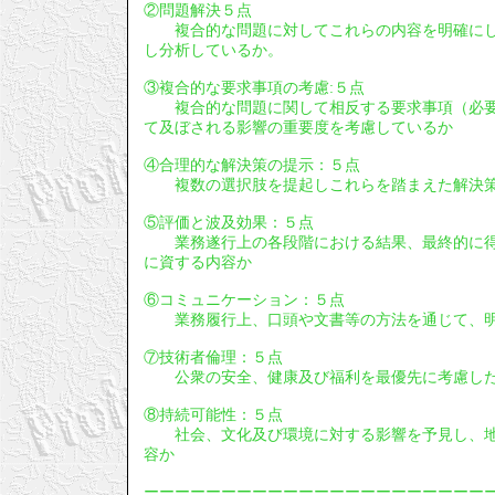
②問題解決５点
複合的な問題に対してこれらの内容を明確にし
し分析しているか。
③複合的な要求事項の考慮:５点
複合的な問題に関して相反する要求事項（必要
て及ぼされる影響の重要度を考慮しているか
④合理的な解決策の提示：５点
複数の選択肢を提起しこれらを踏まえた解決策
⑤評価と波及効果：５点
業務遂行上の各段階における結果、最終的に得
に資する内容か
⑥コミュニケーション：５点
業務履行上、口頭や文書等の方法を通じて、明
⑦技術者倫理：５点
公衆の安全、健康及び福利を最優先に考慮し
⑧持続可能性：５点
社会、文化及び環境に対する影響を予見し、地
容か
ーーーーーーーーーーーーーーーーーーーーーー