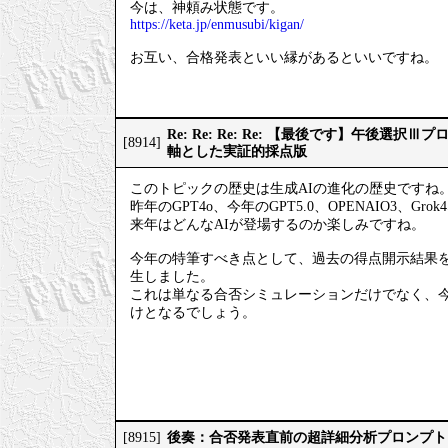
今は、神頼み状態です。
https://keta.jp/enmusubi/kigan/
お互い、合格発表といい縁があるといいですね。
Re: Re: Re: Re: 【最後です】午後選
[8914]
軸とした実証的採点版
このトピックの歴史は生成AIの進化の歴史ですね
昨年のGPT4o、今年のGPT5.0、OPENAIO3、Gro
来年はどんなAIが登場するのか楽しみですね。
今年の特筆すべき点として、過去の得点開示結果
生しました。
これは単なる合否シミュレーションだけでなく、
けとなるでしょう。
後奏：合否発表直前の超詳細分析プロンプト
[8915]