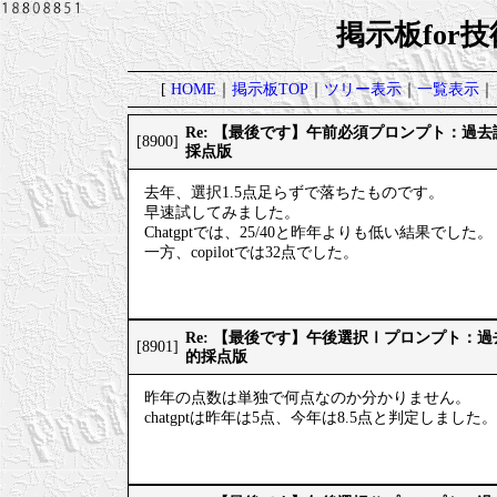
掲示板for
[
HOME
｜
掲示板TOP
｜
ツリー表示
｜
一覧表示
｜
Re: 【最後です】午前必須プロンプト：過
[8900]
採点版
去年、選択1.5点足らずで落ちたものです。
早速試してみました。
Chatgptでは、25/40と昨年よりも低い結果でした。
一方、copilotでは32点でした。
Re: 【最後です】午後選択Ⅰプロンプト：
[8901]
的採点版
昨年の点数は単独で何点なのか分かりません。
chatgptは昨年は5点、今年は8.5点と判定しました。