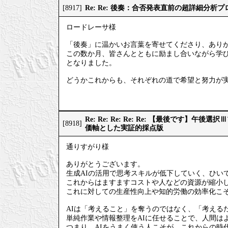
Re: Re: 後奏：合否発表直前の超詳細分析
[8917]
ロードレーサ様
「後奏」に温かいお言葉を寄せてくださり、あり
この数か月、皆さんとともに励まし合いながら学
となりました。
どうかこれからも、それぞれの道で希望と努力が
Re: Re: Re: Re: Re: 【最後です】
[8918]
価軸とした実証的採点版
通りすがり様
ありがとうございます。
生成AIの活用で思考スキルが低下していく、ひい
これからはますますコストや人などの資源が縮小
これに対しての生産性向上や知的労働の効率化こそ
AIは「考えること」を奪うのではなく、「考える
単純作業や情報整理をAIに任せることで、人間は
つまり、AIをうまく使う人こそが、これからの時