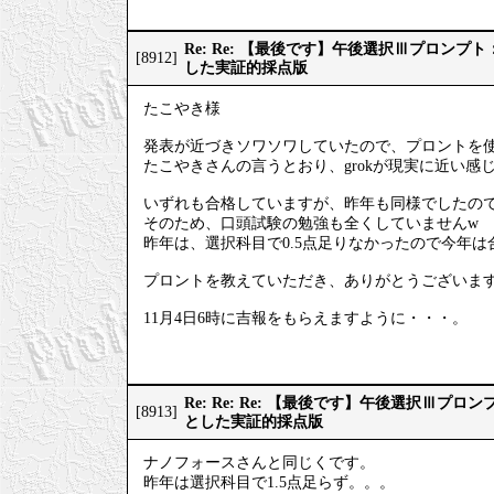
Re: Re: 【最後です】午後選択Ⅲプロン
[8912]
した実証的採点版
たこやき様
発表が近づきソワソワしていたので、プロントを
たこやきさんの言うとおり、grokが現実に近い感
いずれも合格していますが、昨年も同様でしたの
そのため、口頭試験の勉強も全くしていませんw
昨年は、選択科目で0.5点足りなかったので今年
プロントを教えていただき、ありがとうございま
11月4日6時に吉報をもらえますように・・・。
Re: Re: Re: 【最後です】午後選択Ⅲプ
[8913]
とした実証的採点版
ナノフォースさんと同じくです。
昨年は選択科目で1.5点足らず。。。