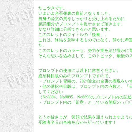
たこやきです。
いよいよ合否発表の直前となりました。
自身の論文の質をしっかりと受け止めるために
超詳細分析プロンプトを提示させて頂きます。
かなり詳細に分析できるかと思います。
このスレッドのタイトルの「後奏」。
これは、終結を意味するものではなく、静かに希
た。
このスレッドのカラーも、努力が実を結び豊かに
そんな想いを込めまして、このトピック、最後の
プロンプトの使用には以下に留意ください。
必須科目版のみのプロンプトですので、
・プロンプト冒頭の、2024論文の合否の表現をい
・他の選択科目版は、プロンプト内の点数と、「
してください
（No8894、No8895、No8896のプロンプト内
・プロンプト内の「題意」としている箇所の（〇
どうか皆さまが、笑顔で結果を迎えられますよう
受験者全員の合格を心から祈っています！