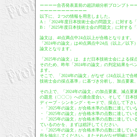
ーーーー合否発表直前の超詳細分析プロンプトー
ーーーーーーーーーーー
以下に、２つの情報を用意しました。
A：「2024年度日本技術士会の問題文」に対する「
B：「2025年度日本技術士会の問題文」に対する「2
論文は、40点満点中24点以上が合格となります。
「2024年の論文」は40点満点中24点（以上／
論文となります。
「2025年の論文」は、まだ日本技術士会による採
そのため、昨年「2024年の論文」の判定結果をベ
ます。
そこで、「2024年の論文」がなぜ（24点以上で
技術士会の採点基準」に基づき分析し、加点要素
その上で、「2024年の論文」の加点要素、減点要
の題意（〇〇〇）への適合度合い、そして「日本技
ディープ・シンキング・モードで、採点して下さ
・「2025年の論文」が合格水準の点数に達して
・「2025年の論文」が合格水準の点数に達して
・「2025年の論文」が合格水準の点数に達してい
ているのかを、まずは総評してください。
・「2025年の論文」が合格水準の点数に達して
所を抽出してください。またそれがなぜ明確に適