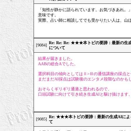
「知性が静かに語られています。お気づきあれ。
意味です。
実際、占い師に相談してでも受かりたい人は、山
Re: Re: Re: ★★★本トピの要諦：最新
[9084]
について
結果が届きました。
AABの総合Aでした。
選択科目の傾向としてはⅡ>Ⅲの通信講座の採点と
まだまだAI採点は試験後のエンタメ段階なのかも
おそらくギリギリ通過と思われるので、
口頭試験に向けて引き続き生成AIと駆け抜けます
Re: ★★★本トピの要諦：最新の生成AIに
[9085]
て