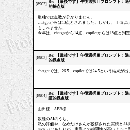
Re: 【最後です】午後選択Ⅱプロンプト：
[8902]
的採点版
単独では点数が分かりません。
chatgptからは13点とされました。しかし、Ⅱ-1
もしれません。
今年は、chatgptから14点、copilotからは18点
Re: 【最後です】午後選択Ⅲプロンプト：
[8903]
的採点版
chatgptでは、26.5、copilotでは24.5という結果
Re: 【最後です】午後選択Ⅲプロンプト：
[8904]
証的採点版
山田様 ABB様
数種のAIのうち、
私の評価や、なめたけさんが投稿された実績とAI
grok・O3あたりが、実際との相関性が高いように