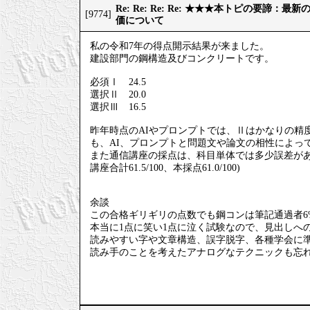
Re: Re: Re: Re: ★★★本トピの要諦：
[9774]
価について
私の令和7年の得点開示結果が来ました。
建設部門の鋼構造及びコンクリートです。
必須Ⅰ 24.5
選択Ⅱ 20.0
選択Ⅲ 16.5
昨年時点のAIやプロンプトでは、Ⅱはかなりの精
も、AI、プロンプトと問題文や論文の相性によっ
また通信講座の採点は、科目単体では多少誤差が
講座合計61.5/100、本採点61.0/100)
余談
この合格ギリギリの点数でも鋼コンは筆記通過者6
本当に1点に笑い1点に泣く試験なので、見出しへ
読みやすい字や文章構造、誤字脱字、各種学会に
読み手のことを考えたアナログなテクニックも忘