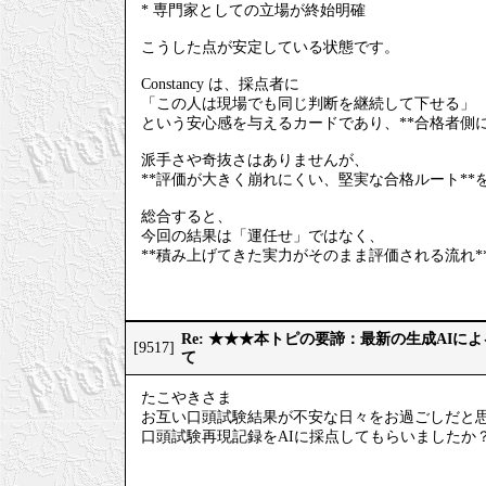
* 専門家としての立場が終始明確
こうした点が安定している状態です。
Constancy は、採点者に
「この人は現場でも同じ判断を継続して下せる」
という安心感を与えるカードであり、**合格者側
派手さや奇抜さはありませんが、
**評価が大きく崩れにくい、堅実な合格ルート**
総合すると、
今回の結果は「運任せ」ではなく、
**積み上げてきた実力がそのまま評価される流れ*
Re: ★★★本トピの要諦：最新の生成AIに
[9517]
て
たこやきさま
お互い口頭試験結果が不安な日々をお過ごしだと
口頭試験再現記録をAIに採点してもらいましたか