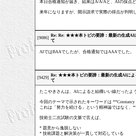
本日合格通知が届き、結果はA/A/Aと、AIの採点
来年になりますが、開示請求で実際の得点が判明
Re: Re: ★★★本トピの要諦：最新の生成
[9086]
て
AIではBAAでしたが、合格通知ではAAAでした。
Re: ★★★本トピの要諦：最新の生成AIに
[9429]
て
たこやきさんは、AIによると結構いい線だったよ
今回のテーマで示されたキーワードは **Constan
これは「努力を続ける」という精神論ではなく、*
技術士二次試験の文脈で言えば、
* 題意から逸脱しない
* 技術課題と解決策が一貫して対応している