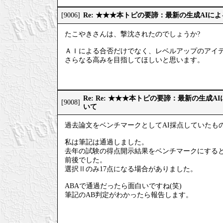
Re: ★★★本トピの要諦：最新の生成AIに
[9006]
たこやきさんは、撃沈されたのでしょうか?
ＡＩによる合否だけでなく、レベルアップのアイ
さらなる高みを目指してほしいと思います。
Re: Re: ★★★本トピの要諦：最新の生成
[9008]
いて
過去論文をベンチマークとしてAI採点していたも
私は筆記は通過しました。
去年の試験の得点開示結果をベンチマークにすると、
前後でした。
選択Ⅱのみ17点になる場合がありました。
ABAで通過だったら面白いですね(笑)
筆記のAB判定がわかったら報告します。