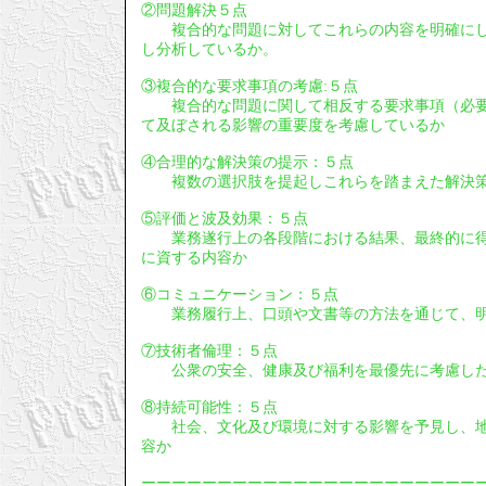
②問題解決５点
複合的な問題に対してこれらの内容を明確にし
し分析しているか。
③複合的な要求事項の考慮:５点
複合的な問題に関して相反する要求事項（必要
て及ぼされる影響の重要度を考慮しているか
④合理的な解決策の提示：５点
複数の選択肢を提起しこれらを踏まえた解決策
⑤評価と波及効果：５点
業務遂行上の各段階における結果、最終的に得
に資する内容か
⑥コミュニケーション：５点
業務履行上、口頭や文書等の方法を通じて、明
⑦技術者倫理：５点
公衆の安全、健康及び福利を最優先に考慮し
⑧持続可能性：５点
社会、文化及び環境に対する影響を予見し、地
容か
ーーーーーーーーーーーーーーーーーーーーーー