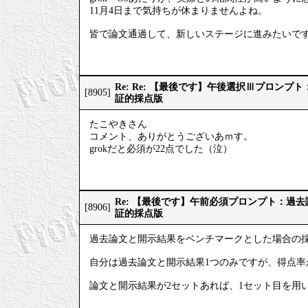
11月4日まで気持ちが休まりませんよね。
皆で論文通過して、新しいステージに進みたいで
Re: Re: 【最後です】午後選択Ⅲプロン
[8905]
証的採点版
たこやきさん
コメント、ありがとうございあｍす。
grokだと必須が22点でした（泣）
Re: 【最後です】午前必須プロンプト：過
[8906]
証的採点版
過去論文と開示結果をベンチマークとした場合の
自分は過去論文と開示結果1つのみですが、得点率
論文と開示結果が2セットあれば、1セット目を用