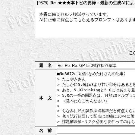
Re: ★★★本トピの要諦：最新の生成AIに
[9879]
本番に備えセルフ模試やっています。
AIに正確に採点してもらえるプロンフトはありま
こ
題 名
本 文
名 前