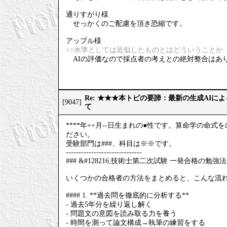
通りすがり様
せっかくのご配慮を頂き恐縮です。
アップル様
>>水準としては近似したものとはどういうことか
AIの評価なので採点者の考えとの絶対整合はあ
Re: ★★★本トピの要諦：最新の生成AIに
[9047]
て
****年++月--日生まれの●性です。算命学の
ださい。
受験部門は###、科目は※※です。
------------------------------
### &#128216;技術士第二次試験 一発合格の勉強法
いくつかの合格者の方法をまとめると、こんな流
#### 1. **過去問を徹底的に分析する**
- 過去5年分を繰り返し解く
- 問題文の意図を読み取る力を養う
- 時間を測って論文構成→執筆の練習をする