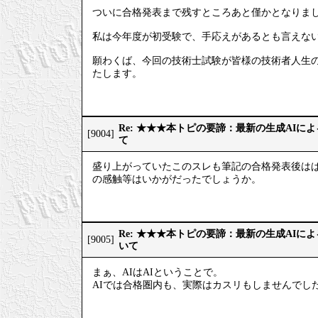
ついに合格発表まで残すところあと僅かとなりま
私は今年度が初受験で、手応えがあるとも言えない
願わくば、今回の技術士試験が皆様の技術者人生
たします。
Re: ★★★本トピの要諦：最新の生成AIに
[9004]
て
盛り上がっていたこのスレも筆記の合格発表後はぱ
の感触等はいかがだったでしょうか。
Re: ★★★本トピの要諦：最新の生成AIに
[9005]
いて
まぁ、AIはAIということで。
AIでは合格圏内も、実際はカスリもしませんでし