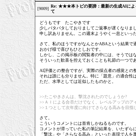
Re: ★★★本トピの要諦：最新の生成AIに
[9009]
て
どうもです たこやきです
少しバタバタしておりましてご返事が遅くなりま
申し訳ありません。この週末ようやく一息といっ
さて、私のほうですがなんとかABAという結果で
おかげ様で喜びもひとしおです。
しかし、この掲示板の閲覧者の中には、そうでは
そういった歓喜を控えておくことも礼節の一つで
AI評価との整合ですが、実際の採点者の感覚との
それは誰にも分りません。特に「題意」の適合性
ただ、水準としては近似したものかと。
>>たこやきさんは、撃沈されたのでしょうか?
>>ＡＩによる合否だけでなく、レベルアップのア
>>１つとして次年度に向けてさらなる高みを目指
さて。
こういうコメントには首肯しかねるものです。
コメントが滞っていた私の筆記結果を、いたずら
「撃沈」や「さらなる高み」といった表現で人を