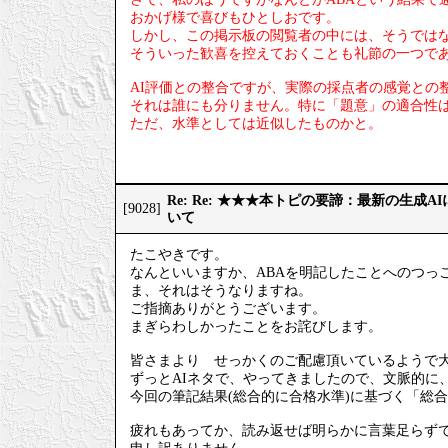
おかげ様で喜びもひとしおです。
しかし、この掲示板の閲覧者の中には、そうでは
そういった歓喜を控えておくことも礼節の一つで
AI評価との整合ですが、実際の採点者の感覚との
それは誰にも分りません。特に「題意」の適合性
ただ、水準としては近似したものかと。
Re: Re: ★★★本トピの要諦：最新の生成
[9028]
いて
たこやきです。
なんといいますか、ABAを明記したことへのつっ
ま、それはそうなりますね。
ご指摘ありがとうございます。
まぎらわしかったことをお詫びします。
皆さまより せっかくのご配慮頂いているようで
ずっとAIネタで、やってきましたので、文脈的に
今回の筆記結果(総合的に合格水準)に基づく「総
疲れもあってか、読み返せば明らかに言葉足らず