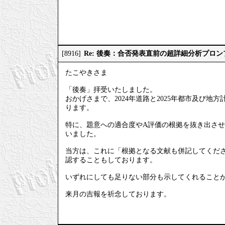
Re: 後奏：合否発表直前の超詳細分析プロ
[8916]
たこやきさま
「後奏」拝受いたしました。
おかげさまで、2024年道路と2025年都市及び
ります。
特に、題意への適合度やA評価の根拠を抜き出させ
いました。
当方は、これに「根拠となる文献も併記してくださ
認することもしております。
いずれにしても足りない部分も示してくれること
来月の吉報を祈念しております。