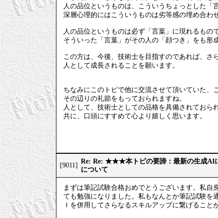
人の品位というものは、こういうちょっとした「
深層心理的にはこういうものは劣等感の埋め合わ
人の品位というものは必ず「言葉」に現れるもの
そういった「言葉」がその人の「顔つき」をも形
この方は、今後、技術士を目指すのであれば、さ
人として成長されることを願います。
ちなみにこのトピで他に交流させて頂いていた、
その辺りの礼節をもっておられますね。
人として、技術士としての品格を具備されておら
共に、口頭にすすめて心より嬉しく思います。
Re: Re: ★★★本トピの要諦：最新の生成
[9011]
について
まずは筆記試験合格おめでとうございます。私自
ても勉強になりました。私もなんとか筆記試験を
Ｉを併用してさらなるスキルアップに繋げること