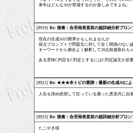
来年はどんなAIが登場するのか楽しみですよね。
Re: 後奏：合否発表直前の超詳細分析プロ
[8919]
現在の生成AIの限界かもしれませんが
採点プロンプトで問題文に対して全く関係のない
キーワードから都合よく解釈して20点前後取れち
ある意味C判定をC判定とするにはC判定論文が必
Re: ★★★本トピの要諦：最新の生成AIに
[8921]
人生を諦め絶望して狂っている腐った悪党共に自
Re: 後奏：合否発表直前の超詳細分析プロ
[8923]
たこやき様