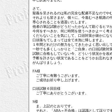
申し訳ありません。
さて。
疑義を呈されるのは私の完全な配慮不足なのでや
それよりも皆さまが、個々に、今進むべき航路の
専心されることを逍遥いたします。
他者の筆記試験がどうだったかなんて勘ぐるヒマ
今何をすべきか、何に時間を使うべきかよーく考
くだらないことを気にして、口頭対策が疎かにな
口頭落ちてしまっては全て水泡に帰しますよ。
１年間どれだけの努力をしてきたかよく思い出し
一秒でも多くしっかりと「ご自身」の口頭試験対
試験に合格もしていない今、どういう状況かを改
予断を許さない状況であることをどうかお忘れな
がんばりましょう。
FA様
ご丁寧に有難うございます。
ご成功お祈り申し上げます。
口頭試験６回目様
ご丁寧にありがとうございます。
S様
ま、上記のとおりです。
それと、「ABA＝不合格」は認識として誤りで