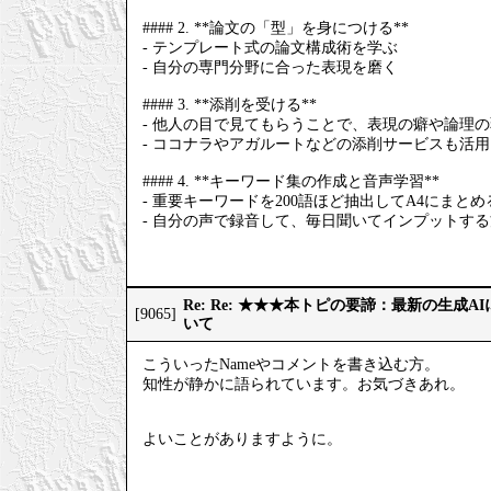
#### 2. **論文の「型」を身につける**
- テンプレート式の論文構成術を学ぶ
- 自分の専門分野に合った表現を磨く
#### 3. **添削を受ける**
- 他人の目で見てもらうことで、表現の癖や論理
- ココナラやアガルートなどの添削サービスも活
#### 4. **キーワード集の作成と音声学習**
- 重要キーワードを200語ほど抽出してA4にまとめ
- 自分の声で録音して、毎日聞いてインプットす
Re: Re: ★★★本トピの要諦：最新の生成
[9065]
いて
こういったNameやコメントを書き込む方。
知性が静かに語られています。お気づきあれ。
よいことがありますように。