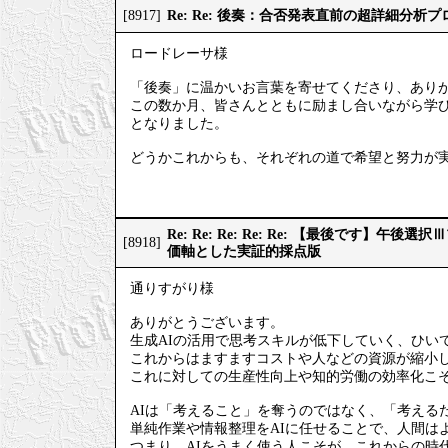
Re: Re: 後奏：合否発表直前の超詳細分析
[8917]
ロードレーサ様
「後奏」に温かいお言葉を寄せてくださり、あり
この数か月、皆さんとともに励まし合いながら学
となりました。
どうかこれからも、それぞれの道で希望と努力が
Re: Re: Re: Re: Re: 【最後です】
[8918]
価軸とした実証的採点版
通りすがり様
ありがとうございます。
生成AIの活用で思考スキルが低下していく、ひい
これからはますますコストや人などの資源が縮小
これに対しての生産性向上や知的労働の効率化こそ
AIは「考えること」を奪うのではなく、「考える
単純作業や情報整理をAIに任せることで、人間は
つまり、AIをうまく使う人こそが、これからの時