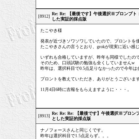
Re: Re: 【最後です】午後選択Ⅲプロン
[8912]
した実証的採点版
たこやき様
発表が近づきソワソワしていたので、プロントを
たこやきさんの言うとおり、grokが現実に近い感
いずれも合格していますが、昨年も同様でしたの
そのため、口頭試験の勉強も全くしていませんw
昨年は、選択科目で0.5点足りなかったので今年
プロントを教えていただき、ありがとうございま
11月4日6時に吉報をもらえますように・・・。
Re: Re: Re: 【最後です】午後選択Ⅲプ
[8913]
とした実証的採点版
ナノフォースさんと同じくです。
昨年は選択科目で1.5点足らず。。。