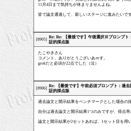
11月4日まで気持ちが休まりませんよね。
皆で論文通過して、新しいステージに進みたいで
Re: Re: 【最後です】午後選択Ⅲプロン
[8905]
証的採点版
たこやきさん
コメント、ありがとうございあｍす。
grokだと必須が22点でした（泣）
Re: 【最後です】午前必須プロンプト：過
[8906]
証的採点版
過去論文と開示結果をベンチマークとした場合の
自分は過去論文と開示結果1つのみですが、得点率
論文と開示結果が2セットあれば、1セット目を用