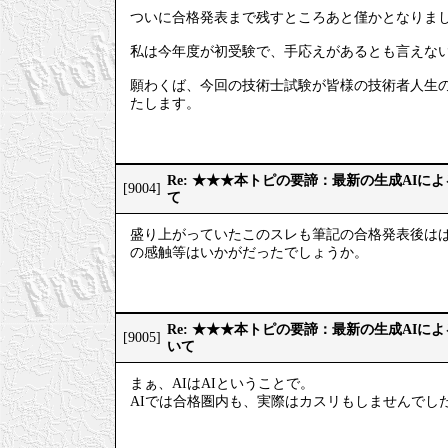
ついに合格発表まで残すところあと僅かとなりま
私は今年度が初受験で、手応えがあるとも言えない
願わくば、今回の技術士試験が皆様の技術者人生
たします。
Re: ★★★本トピの要諦：最新の生成AIに
[9004]
て
盛り上がっていたこのスレも筆記の合格発表後はぱ
の感触等はいかがだったでしょうか。
Re: ★★★本トピの要諦：最新の生成AIに
[9005]
いて
まぁ、AIはAIということで。
AIでは合格圏内も、実際はカスリもしませんでし