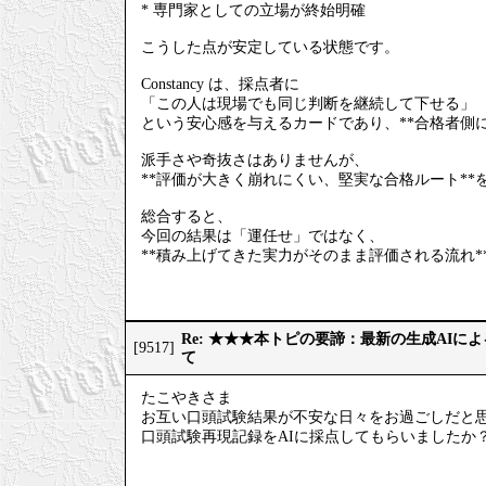
* 専門家としての立場が終始明確
こうした点が安定している状態です。
Constancy は、採点者に
「この人は現場でも同じ判断を継続して下せる」
という安心感を与えるカードであり、**合格者側
派手さや奇抜さはありませんが、
**評価が大きく崩れにくい、堅実な合格ルート**
総合すると、
今回の結果は「運任せ」ではなく、
**積み上げてきた実力がそのまま評価される流れ*
Re: ★★★本トピの要諦：最新の生成AIに
[9517]
て
たこやきさま
お互い口頭試験結果が不安な日々をお過ごしだと
口頭試験再現記録をAIに採点してもらいましたか