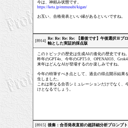
今は、神頼み状態です。
https://keta.jp/enmusubi/kigan/
お互い、合格発表といい縁があるといいですね。
Re: Re: Re: Re: 【最後です】午後選
[8914]
軸とした実証的採点版
このトピックの歴史は生成AIの進化の歴史ですね
昨年のGPT4o、今年のGPT5.0、OPENAIO3、Gro
来年はどんなAIが登場するのか楽しみですね。
今年の特筆すべき点として、過去の得点開示結果
生しました。
これは単なる合否シミュレーションだけでなく、
けとなるでしょう。
後奏：合否発表直前の超詳細分析プロンプト
[8915]