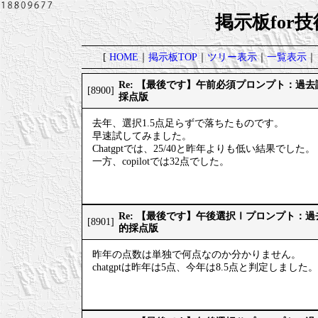
掲示板for
[
HOME
｜
掲示板TOP
｜
ツリー表示
｜
一覧表示
｜
Re: 【最後です】午前必須プロンプト：過
[8900]
採点版
去年、選択1.5点足らずで落ちたものです。
早速試してみました。
Chatgptでは、25/40と昨年よりも低い結果でした。
一方、copilotでは32点でした。
Re: 【最後です】午後選択Ⅰプロンプト：
[8901]
的採点版
昨年の点数は単独で何点なのか分かりません。
chatgptは昨年は5点、今年は8.5点と判定しました。