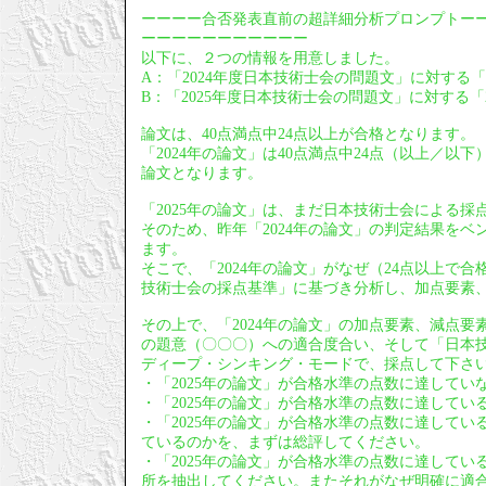
ーーーー合否発表直前の超詳細分析プロンプトー
ーーーーーーーーーーー
以下に、２つの情報を用意しました。
A：「2024年度日本技術士会の問題文」に対する「
B：「2025年度日本技術士会の問題文」に対する「2
論文は、40点満点中24点以上が合格となります。
「2024年の論文」は40点満点中24点（以上／
論文となります。
「2025年の論文」は、まだ日本技術士会による採
そのため、昨年「2024年の論文」の判定結果をベ
ます。
そこで、「2024年の論文」がなぜ（24点以上で
技術士会の採点基準」に基づき分析し、加点要素
その上で、「2024年の論文」の加点要素、減点要
の題意（〇〇〇）への適合度合い、そして「日本技
ディープ・シンキング・モードで、採点して下さ
・「2025年の論文」が合格水準の点数に達して
・「2025年の論文」が合格水準の点数に達して
・「2025年の論文」が合格水準の点数に達してい
ているのかを、まずは総評してください。
・「2025年の論文」が合格水準の点数に達して
所を抽出してください。またそれがなぜ明確に適