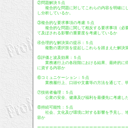
②問題解決５点
複合的な問題に対してこれらの内容を明確にし
し分析しているか。
③複合的な要求事項の考慮:５点
複合的な問題に関して相反する要求事項（必要
て及ぼされる影響の重要度を考慮しているか
④合理的な解決策の提示：５点
複数の選択肢を提起しこれらを踏まえた解決策
⑤評価と波及効果：５点
業務遂行上の各段階における結果、最終的に得
に資する内容か
⑥コミュニケーション：５点
業務履行上、口頭や文書等の方法を通じて、明
⑦技術者倫理：５点
公衆の安全、健康及び福利を最優先に考慮し
⑧持続可能性：５点
社会、文化及び環境に対する影響を予見し、地
容か
ーーーーーーーーーーーーーーーーーーーーーー