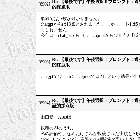
Re: 【最後です】午後選択Ⅱプロンプト：
[8902]
的採点版
単独では点数が分かりません。
chatgptからは13点とされました。しかし、Ⅱ-1
もしれません。
今年は、chatgptから14点、copilotからは18点
Re: 【最後です】午後選択Ⅲプロンプト：
[8903]
的採点版
chatgptでは、26.5、copilotでは24.5という結果
Re: 【最後です】午後選択Ⅲプロンプト：
[8904]
証的採点版
山田様 ABB様
数種のAIのうち、
私の評価や、なめたけさんが投稿された実績とAI
grok・O3あたりが、実際との相関性が高いように