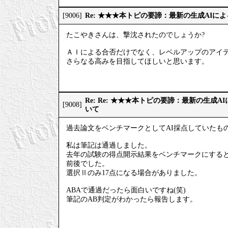
Re: ★★★本トピの要諦：最新の生成AIに
[9006]
たこやきさんは、撃沈されたのでしょうか?
ＡＩによる合否だけでなく、レベルアップのアイ
さらなる高みを目指してほしいと思います。
Re: Re: ★★★本トピの要諦：最新の生成
[9008]
いて
過去論文をベンチマークとしてAI採点していたも
私は筆記は通過しました。
去年の試験の得点開示結果をベンチマークにすると、
前後でした。
選択Ⅱのみ17点になる場合がありました。
ABAで通過だったら面白いですね(笑)
筆記のAB判定がわかったら報告します。