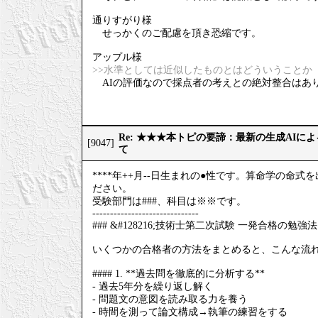
通りすがり様
せっかくのご配慮を頂き恐縮です。
アップル様
>>水準としては近似したものとはどういうことか
AIの評価なので採点者の考えとの絶対整合はあ
Re: ★★★本トピの要諦：最新の生成AIに
[9047]
て
****年++月--日生まれの●性です。算命学の
ださい。
受験部門は###、科目は※※です。
------------------------------
### &#128216;技術士第二次試験 一発合格の勉強法
いくつかの合格者の方法をまとめると、こんな流
#### 1. **過去問を徹底的に分析する**
- 過去5年分を繰り返し解く
- 問題文の意図を読み取る力を養う
- 時間を測って論文構成→執筆の練習をする