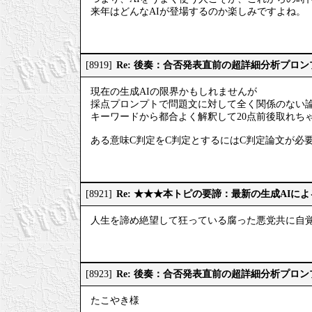
来年はどんなAIが登場するのか楽しみですよね。
Re: 後奏：合否発表直前の超詳細分析プロ
[8919]
現在の生成AIの限界かもしれませんが
採点プロンプトで問題文に対して全く関係のない
キーワードから都合よく解釈して20点前後取れち
ある意味C判定をC判定とするにはC判定論文が必
Re: ★★★本トピの要諦：最新の生成AIに
[8921]
人生を諦め絶望して狂っている腐った悪党共に自
Re: 後奏：合否発表直前の超詳細分析プロ
[8923]
たこやき様