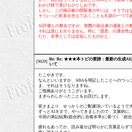
おかげ様で喜びもひとしおです。
しかし、この掲示板の閲覧者の中には、そうでは
そういった歓喜を控えておくことも礼節の一つで
AI評価との整合ですが、実際の採点者の感覚との
それは誰にも分りません。特に「題意」の適合性
ただ、水準としては近似したものかと。
Re: Re: ★★★本トピの要諦：最新の生成
[9028]
いて
たこやきです。
なんといいますか、ABAを明記したことへのつっ
ま、それはそうなりますね。
ご指摘ありがとうございます。
まぎらわしかったことをお詫びします。
皆さまより せっかくのご配慮頂いているようで
ずっとAIネタで、やってきましたので、文脈的に
今回の筆記結果(総合的に合格水準)に基づく「総
疲れもあってか、読み返せば明らかに言葉足らず