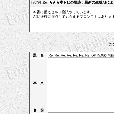
Re: ★★★本トピの要諦：最新の生成AIに
[9879]
本番に備えセルフ模試やっています。
AIに正確に採点してもらえるプロンフトはありま
こ
題 名
本 文
名 前