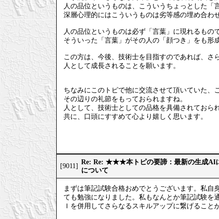
人の品位というものは、こういうちょっとした「
深層心理的にはこういうものは劣等感の埋め合わ
人の品位というものは必ず「言葉」に現れるもの
そういった「言葉」がその人の「顔つき」をも形
この方は、今後、技術士を目指すのであれば、さ
人として成長されることを願います。
ちなみにこのトピで他に交流させて頂いていた、
その辺りの礼節をもっておられますね。
人として、技術士としての品格を具備されておら
共に、口頭にすすめて心より嬉しく思います。
Re: Re: ★★★本トピの要諦：最新の生成
[9011]
について
まずは筆記試験合格おめでとうございます。私自
ても勉強になりました。私もなんとか筆記試験を
Ｉを併用してさらなるスキルアップに繋げること