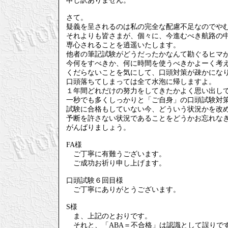
申し訳ありません。
さて。
疑義を呈されるのは私の完全な配慮不足なのでや
それよりも皆さまが、個々に、今進むべき航路の
専心されることを逍遥いたします。
他者の筆記試験がどうだったかなんて勘ぐるヒマ
今何をすべきか、何に時間を使うべきかよーく考
くだらないことを気にして、口頭対策が疎かにな
口頭落ちてしまっては全て水泡に帰しますよ。
１年間どれだけの努力をしてきたかよく思い出し
一秒でも多くしっかりと「ご自身」の口頭試験対
試験に合格もしていない今、どういう状況かを改
予断を許さない状況であることをどうかお忘れな
がんばりましょう。
FA様
ご丁寧に有難うございます。
ご成功お祈り申し上げます。
口頭試験６回目様
ご丁寧にありがとうございます。
S様
ま、上記のとおりです。
それと、「ABA＝不合格」は認識として誤りで