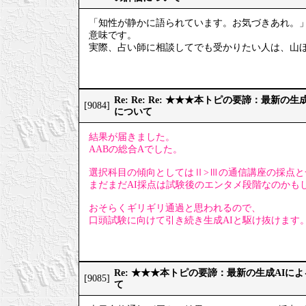
「知性が静かに語られています。お気づきあれ。
意味です。
実際、占い師に相談してでも受かりたい人は、山
Re: Re: Re: ★★★本トピの要諦：最新
[9084]
について
結果が届きました。
AABの総合Aでした。
選択科目の傾向としてはⅡ>Ⅲの通信講座の採点と
まだまだAI採点は試験後のエンタメ段階なのかも
おそらくギリギリ通過と思われるので、
口頭試験に向けて引き続き生成AIと駆け抜けます
Re: ★★★本トピの要諦：最新の生成AIに
[9085]
て