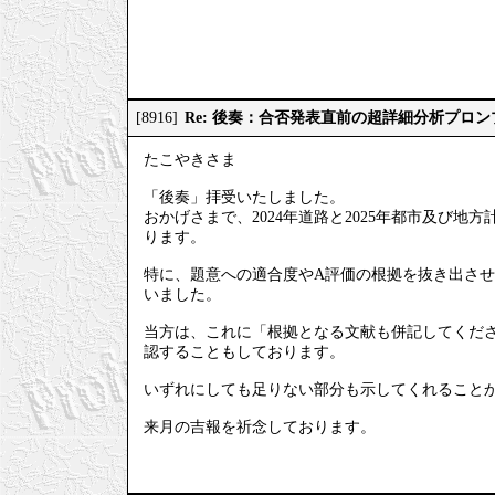
Re: 後奏：合否発表直前の超詳細分析プロ
[8916]
たこやきさま
「後奏」拝受いたしました。
おかげさまで、2024年道路と2025年都市及び
ります。
特に、題意への適合度やA評価の根拠を抜き出させ
いました。
当方は、これに「根拠となる文献も併記してくださ
認することもしております。
いずれにしても足りない部分も示してくれること
来月の吉報を祈念しております。