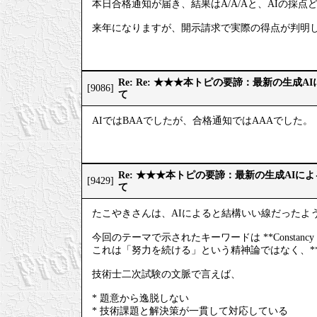
本日合格通知が届き、結果はA/A/Aと、AIの採点
来年になりますが、開示請求で実際の得点が判明
Re: Re: ★★★本トピの要諦：最新の生成
[9086]
て
AIではBAAでしたが、合格通知ではAAAでした。
Re: ★★★本トピの要諦：最新の生成AIに
[9429]
て
たこやきさんは、AIによると結構いい線だったよ
今回のテーマで示されたキーワードは **Constan
これは「努力を続ける」という精神論ではなく、*
技術士二次試験の文脈で言えば、
* 題意から逸脱しない
* 技術課題と解決策が一貫して対応している