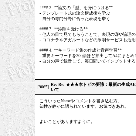
#### 2. **論文の「型」を身につける**
- テンプレート式の論文構成術を学ぶ
- 自分の専門分野に合った表現を磨く
#### 3. **添削を受ける**
- 他人の目で見てもらうことで、表現の癖や論理
- ココナラやアガルートなどの添削サービスも活
#### 4. **キーワード集の作成と音声学習**
- 重要キーワードを200語ほど抽出してA4にまとめ
- 自分の声で録音して、毎日聞いてインプットす
Re: Re: ★★★本トピの要諦：最新の生成
[9065]
いて
こういったNameやコメントを書き込む方。
知性が静かに語られています。お気づきあれ。
よいことがありますように。