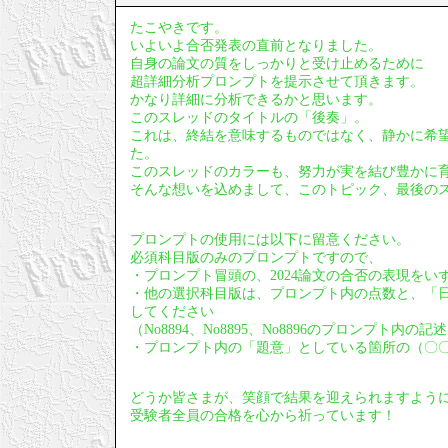
たこやきです。
いよいよ合否発表の直前となりました。
自身の論文の質をしっかりと受け止めるために
超詳細分析プロンプトを提示させて頂きます。
かなり詳細に分析できるかと思います。
このスレッドのタイトルの「後奏」。
これは、終結を意味するものではなく、静かに希
た。
このスレッドのカラーも、努力が実を結び豊かに
そんな想いを込めまして、このトピック、最後の
プロンプトの使用には以下に留意ください。
必須科目版のみのプロンプトですので、
・プロンプト冒頭の、2024論文の合否の表現をい
・他の選択科目版は、プロンプト内の点数と、「
してください
（No8894、No8895、No8896のプロンプト内
・プロンプト内の「題意」としている箇所の（〇
どうか皆さまが、笑顔で結果を迎えられますよう
受験者全員の合格を心から祈っています！