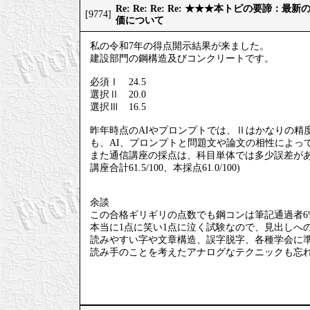
Re: Re: Re: Re: ★★★本トピの要諦：
[9774]
価について
私の令和7年の得点開示結果が来ました。
建設部門の鋼構造及びコンクリートです。
必須Ⅰ 24.5
選択Ⅱ 20.0
選択Ⅲ 16.5
昨年時点のAIやプロンプトでは、Ⅱはかなりの精
も、AI、プロンプトと問題文や論文の相性によっ
また通信講座の採点は、科目単体では多少誤差が
講座合計61.5/100、本採点61.0/100)
余談
この合格ギリギリの点数でも鋼コンは筆記通過者6
本当に1点に笑い1点に泣く試験なので、見出しへ
読みやすい字や文章構造、誤字脱字、各種学会に
読み手のことを考えたアナログなテクニックも忘