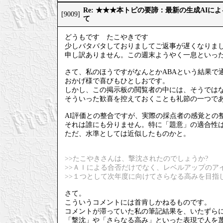
Re: ★★★本トピの要諦：最新の生成AIに
[9009]
て
どうもです たこやきです
少しバタバタしておりましてご返事が遅くなりま
申し訳ありません。この週末ようやく一息といっ
さて、私のほうですがなんとかABAという結果で
おかげ様で喜びもひとしおです。
しかし、この掲示板の閲覧者の中には、そうでは
そういった歓喜を控えておくことも礼節の一つで
AI評価との整合ですが、実際の採点者の感覚との
それは誰にも分りません。特に「題意」の適合性
ただ、水準としては近似したものかと。
>>たこやきさんは、撃沈されたのでしょうか?
>>ＡＩによる合否だけでなく、レベルアップのア
>>１つとして次年度に向けてさらなる高みを目指
さて。
こういうコメントには首肯しかねるものです。
コメントが滞っていた私の筆記結果を、いたずら
「撃沈」や「さらなる高み」といった表現で人を