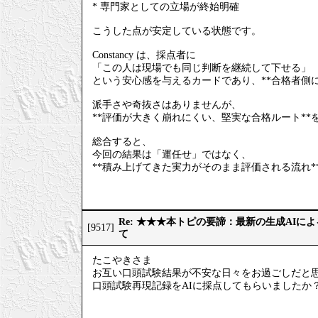
* 専門家としての立場が終始明確
こうした点が安定している状態です。
Constancy は、採点者に
「この人は現場でも同じ判断を継続して下せる」
という安心感を与えるカードであり、**合格者側
派手さや奇抜さはありませんが、
**評価が大きく崩れにくい、堅実な合格ルート**
総合すると、
今回の結果は「運任せ」ではなく、
**積み上げてきた実力がそのまま評価される流れ*
Re: ★★★本トピの要諦：最新の生成AIに
[9517]
て
たこやきさま
お互い口頭試験結果が不安な日々をお過ごしだと
口頭試験再現記録をAIに採点してもらいましたか