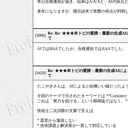
本日合格通知が届き、結果はA/A/Aと、AIの採点
来年になりますが、開示請求で実際の得点が判明
Re: Re: ★★★本トピの要諦：最新の生成
[9086]
て
AIではBAAでしたが、合格通知ではAAAでした。
Re: ★★★本トピの要諦：最新の生成AIに
[9429]
て
たこやきさんは、AIによると結構いい線だったよ
今回のテーマで示されたキーワードは **Constan
これは「努力を続ける」という精神論ではなく、*
技術士二次試験の文脈で言えば、
* 題意から逸脱しない
* 技術課題と解決策が一貫して対応している