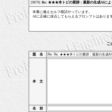
Re: ★★★本トピの要諦：最新の生成AIに
[9879]
本番に備えセルフ模試やっています。
AIに正確に採点してもらえるプロンフトはありま
こ
題 名
本 文
名 前