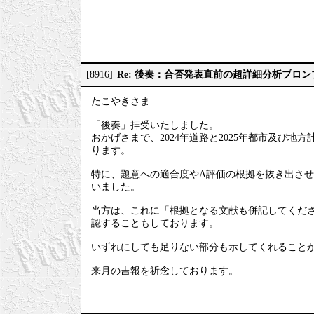
Re: 後奏：合否発表直前の超詳細分析プロ
[8916]
たこやきさま
「後奏」拝受いたしました。
おかげさまで、2024年道路と2025年都市及び
ります。
特に、題意への適合度やA評価の根拠を抜き出させ
いました。
当方は、これに「根拠となる文献も併記してくださ
認することもしております。
いずれにしても足りない部分も示してくれること
来月の吉報を祈念しております。