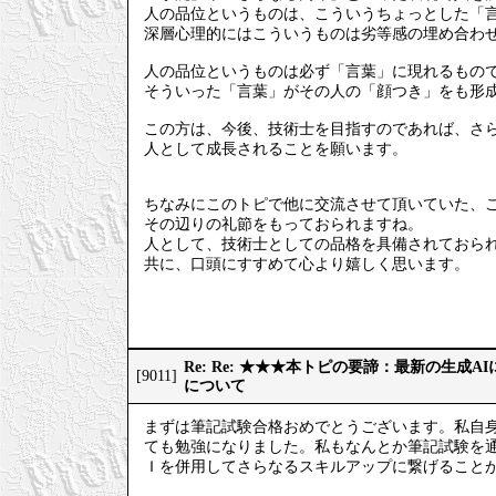
人の品位というものは、こういうちょっとした「
深層心理的にはこういうものは劣等感の埋め合わ
人の品位というものは必ず「言葉」に現れるもの
そういった「言葉」がその人の「顔つき」をも形
この方は、今後、技術士を目指すのであれば、さ
人として成長されることを願います。
ちなみにこのトピで他に交流させて頂いていた、
その辺りの礼節をもっておられますね。
人として、技術士としての品格を具備されておら
共に、口頭にすすめて心より嬉しく思います。
Re: Re: ★★★本トピの要諦：最新の生成
[9011]
について
まずは筆記試験合格おめでとうございます。私自
ても勉強になりました。私もなんとか筆記試験を
Ｉを併用してさらなるスキルアップに繋げること