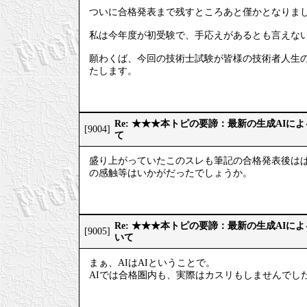
ついに合格発表まで残すところあと僅かとなりま
私は今年度が初受験で、手応えがあるとも言えない
願わくば、今回の技術士試験が皆様の技術者人生
たします。
Re: ★★★本トピの要諦：最新の生成AIに
[9004]
て
盛り上がっていたこのスレも筆記の合格発表後はぱ
の感触等はいかがだったでしょうか。
Re: ★★★本トピの要諦：最新の生成AIに
[9005]
いて
まぁ、AIはAIということで。
AIでは合格圏内も、実際はカスリもしませんでし