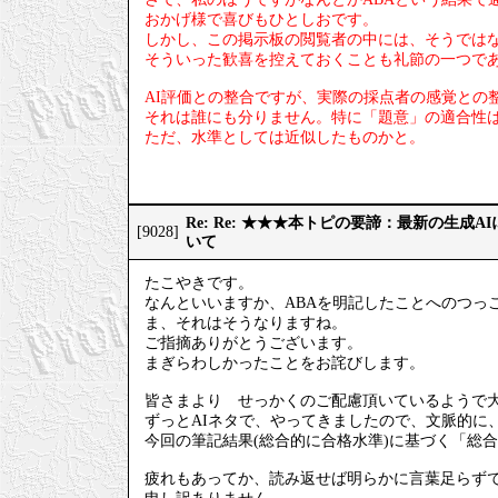
おかげ様で喜びもひとしおです。
しかし、この掲示板の閲覧者の中には、そうでは
そういった歓喜を控えておくことも礼節の一つで
AI評価との整合ですが、実際の採点者の感覚との
それは誰にも分りません。特に「題意」の適合性
ただ、水準としては近似したものかと。
Re: Re: ★★★本トピの要諦：最新の生成
[9028]
いて
たこやきです。
なんといいますか、ABAを明記したことへのつっ
ま、それはそうなりますね。
ご指摘ありがとうございます。
まぎらわしかったことをお詫びします。
皆さまより せっかくのご配慮頂いているようで
ずっとAIネタで、やってきましたので、文脈的に
今回の筆記結果(総合的に合格水準)に基づく「総
疲れもあってか、読み返せば明らかに言葉足らず