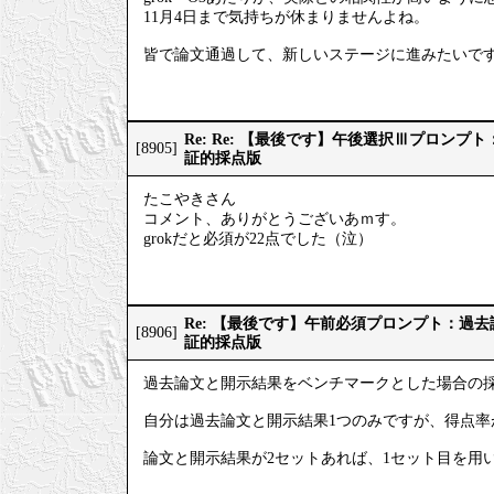
11月4日まで気持ちが休まりませんよね。
皆で論文通過して、新しいステージに進みたいで
Re: Re: 【最後です】午後選択Ⅲプロン
[8905]
証的採点版
たこやきさん
コメント、ありがとうございあｍす。
grokだと必須が22点でした（泣）
Re: 【最後です】午前必須プロンプト：過
[8906]
証的採点版
過去論文と開示結果をベンチマークとした場合の
自分は過去論文と開示結果1つのみですが、得点率
論文と開示結果が2セットあれば、1セット目を用