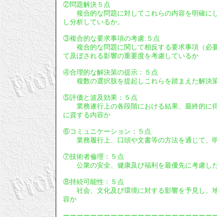
②問題解決５点
複合的な問題に対してこれらの内容を明確にし
し分析しているか。
③複合的な要求事項の考慮:５点
複合的な問題に関して相反する要求事項（必要
て及ぼされる影響の重要度を考慮しているか
④合理的な解決策の提示：５点
複数の選択肢を提起しこれらを踏まえた解決策
⑤評価と波及効果：５点
業務遂行上の各段階における結果、最終的に得
に資する内容か
⑥コミュニケーション：５点
業務履行上、口頭や文書等の方法を通じて、明
⑦技術者倫理：５点
公衆の安全、健康及び福利を最優先に考慮し
⑧持続可能性：５点
社会、文化及び環境に対する影響を予見し、地
容か
ーーーーーーーーーーーーーーーーーーーーーー