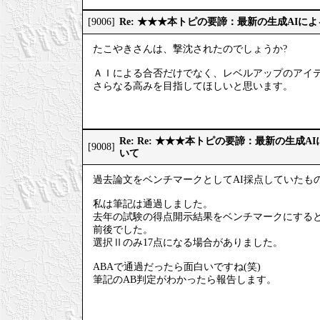
Re: ★★★本トピの要諦：最新の生成AIに
[9006]
たこやきさんは、撃沈されたのでしょうか?
ＡＩによる合否だけでなく、レベルアップのアイ
さらなる高みを目指してほしいと思います。
Re: Re: ★★★本トピの要諦：最新の生成
[9008]
いて
過去論文をベンチマークとしてAI採点していたも
私は筆記は通過しました。
去年の試験の得点開示結果をベンチマークにすると、
前後でした。
選択Ⅱのみ17点になる場合がありました。
ABAで通過だったら面白いですね(笑)
筆記のAB判定がわかったら報告します。