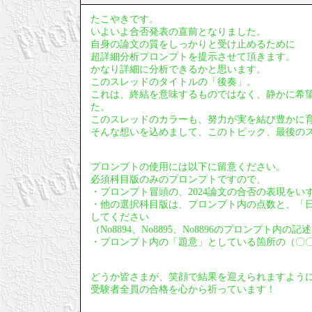
たこやきです。
いよいよ合否発表の直前となりました。
自身の論文の質をしっかりと受け止めるために
超詳細分析プロンプトを提示させて頂きます。
かなり詳細に分析できるかと思います。
このスレッドのタイトルの「後奏」。
これは、終結を意味するものではなく、静かに希
た。
このスレッドのカラーも、努力が実を結び豊かに
そんな想いを込めまして、このトピック、最後の
プロンプトの使用には以下に留意ください。
必須科目版のみのプロンプトですので、
・プロンプト冒頭の、2024論文の合否の表現をい
・他の選択科目版は、プロンプト内の点数と、「
してください
（No8894、No8895、No8896のプロンプト内
・プロンプト内の「題意」としている箇所の（〇
どうか皆さまが、笑顔で結果を迎えられますよう
受験者全員の合格を心から祈っています！