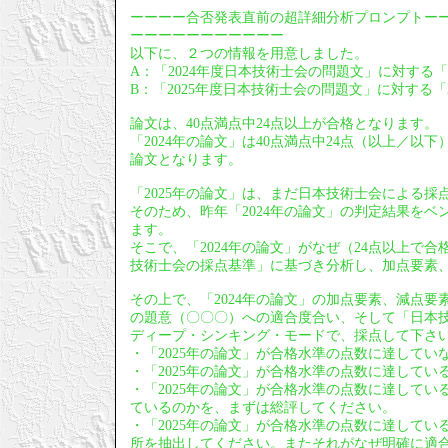
ーーーー合否発表直前の超詳細分析プロンプトー
ーーーーーーーーーーー
以下に、２つの情報を用意しました。
A：「2024年度日本技術士会の問題文」に対する「
B：「2025年度日本技術士会の問題文」に対する「2
論文は、40点満点中24点以上が合格となります。
「2024年の論文」は40点満点中24点（以上／
論文となります。
「2025年の論文」は、まだ日本技術士会による採
そのため、昨年「2024年の論文」の判定結果をベ
ます。
そこで、「2024年の論文」がなぜ（24点以上で
技術士会の採点基準」に基づき分析し、加点要素
その上で、「2024年の論文」の加点要素、減点要
の題意（〇〇〇）への適合度合い、そして「日本技
ディープ・シンキング・モードで、採点して下さ
・「2025年の論文」が合格水準の点数に達して
・「2025年の論文」が合格水準の点数に達して
・「2025年の論文」が合格水準の点数に達してい
ているのかを、まずは総評してください。
・「2025年の論文」が合格水準の点数に達して
所を抽出してください。またそれがなぜ明確に適