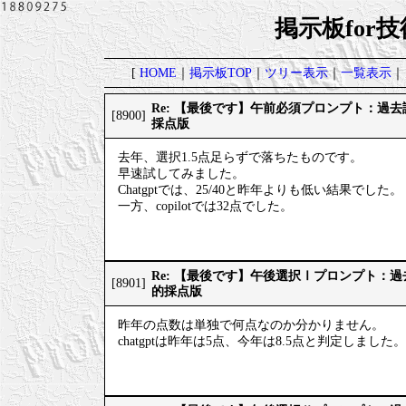
掲示板for
[
HOME
｜
掲示板TOP
｜
ツリー表示
｜
一覧表示
｜
Re: 【最後です】午前必須プロンプト：過
[8900]
採点版
去年、選択1.5点足らずで落ちたものです。
早速試してみました。
Chatgptでは、25/40と昨年よりも低い結果でした。
一方、copilotでは32点でした。
Re: 【最後です】午後選択Ⅰプロンプト：
[8901]
的採点版
昨年の点数は単独で何点なのか分かりません。
chatgptは昨年は5点、今年は8.5点と判定しました。