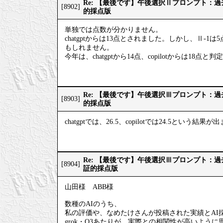
Re: 【最後です】午後選択Ⅱプロンプト：
[8902]
的採点版
単独では点数が分かりません。
chatgptからは13点とされました。しかし、Ⅱ-1
もしれません。
今年は、chatgptから14点、copilotからは18点
Re: 【最後です】午後選択Ⅲプロンプト：
[8903]
的採点版
chatgptでは、26.5、copilotでは24.5という結果
Re: 【最後です】午後選択Ⅲプロンプト：
[8904]
証的採点版
山田様 ABB様
数種のAIのうち、
私の評価や、なめたけさんが投稿された実績とAI
grok・O3あたりが、実際との相関性が高いように