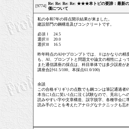
Re: Re: Re: Re: ★★★本トピの要諦：
[9774]
価について
私の令和7年の得点開示結果が来ました。
建設部門の鋼構造及びコンクリートです。
必須Ⅰ 24.5
選択Ⅱ 20.0
選択Ⅲ 16.5
昨年時点のAIやプロンプトでは、Ⅱはかなりの精
も、AI、プロンプトと問題文や論文の相性によっ
また通信講座の採点は、科目単体では多少誤差が
講座合計61.5/100、本採点61.0/100)
余談
この合格ギリギリの点数でも鋼コンは筆記通過者6
本当に1点に笑い1点に泣く試験なので、見出しへ
読みやすい字や文章構造、誤字脱字、各種学会に
読み手のことを考えたアナログなテクニックも忘