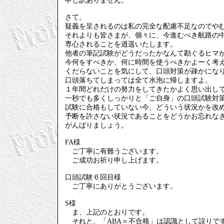
申し訳ありません。
さて。
疑義を呈されるのは私の完全な配慮不足なのでや
それよりも皆さまが、個々に、今進むべき航路の
専心されることを逍遥いたします。
他者の筆記試験がどうだったかなんて勘ぐるヒマ
今何をすべきか、何に時間を使うべきかよーく考
くだらないことを気にして、口頭対策が疎かにな
口頭落ちてしまっては全て水泡に帰しますよ。
１年間どれだけの努力をしてきたかよく思い出し
一秒でも多くしっかりと「ご自身」の口頭試験対
試験に合格もしていない今、どういう状況かを改
予断を許さない状況であることをどうかお忘れな
がんばりましょう。
FA様
ご丁寧に有難うございます。
ご成功お祈り申し上げます。
口頭試験６回目様
ご丁寧にありがとうございます。
S様
ま、上記のとおりです。
それと、「ABA＝不合格」は認識として誤りで