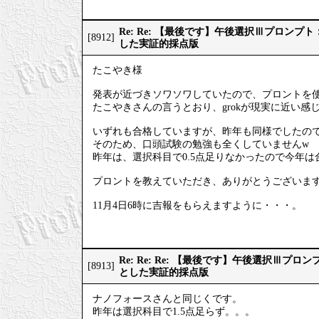
Re: Re: 【最後です】午後選択Ⅲプロン
[8912]
した実証的採点版
たこやき様
発表が近づきソワソワしていたので、プロントを
たこやきさんの言うとおり、grokが現実に近い感
いずれも合格していますが、昨年も同様でしたの
そのため、口頭試験の勉強も全くしていませんw
昨年は、選択科目で0.5点足りなかったので今年
プロントを教えていただき、ありがとうございま
11月4日6時に吉報をもらえますように・・・。
Re: Re: Re: 【最後です】午後選択Ⅲプ
[8913]
とした実証的採点版
ナノフォースさんと同じくです。
昨年は選択科目で1.5点足らず。。。