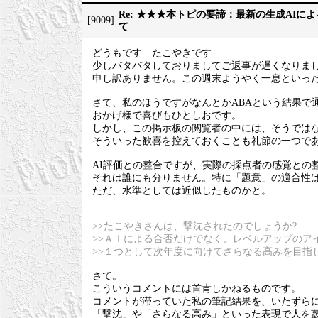
Re: ★★★本トピの要諦：最新の生成AIに
[9009]
て
どうもです たこやきです
少しバタバタしておりましてご返事が遅くなりま
申し訳ありません。この週末ようやく一息といっ
さて、私のほうですがなんとかABAという結果で
おかげ様で喜びもひとしおです。
しかし、この掲示板の閲覧者の中には、そうでは
そういった歓喜を控えておくことも礼節の一つで
AI評価との整合ですが、実際の採点者の感覚との
それは誰にも分りません。特に「題意」の適合性
ただ、水準としては近似したものかと。
>>たこやきさんは、撃沈されたのでしょうか?
>>ＡＩによる合否だけでなく、レベルアップのア
>>１つとして次年度に向けてさらなる高みを目指
さて。
こういうコメントには首肯しかねるものです。
コメントが滞っていた私の筆記結果を、いたずら
「撃沈」や「さらなる高み」といった表現で人を