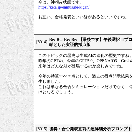
今は、神頼み状態です。
https://keta.jp/enmusubi/kigan/
お互い、合格発表といい縁があるといいですね。
Re: Re: Re: Re: 【最後です】午後選
[8914]
軸とした実証的採点版
このトピックの歴史は生成AIの進化の歴史ですね
昨年のGPT4o、今年のGPT5.0、OPENAIO3、Gro
来年はどんなAIが登場するのか楽しみですね。
今年の特筆すべき点として、過去の得点開示結果
生しました。
これは単なる合否シミュレーションだけでなく、
けとなるでしょう。
後奏：合否発表直前の超詳細分析プロンプト
[8915]