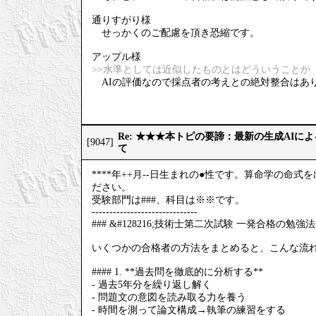
通りすがり様
せっかくのご配慮を頂き恐縮です。
アップル様
>>水準としては近似したものとはどういうことか
AIの評価なので採点者の考えとの絶対整合はあ
Re: ★★★本トピの要諦：最新の生成AIに
[9047]
て
****年++月--日生まれの●性です。算命学の
ださい。
受験部門は###、科目は※※です。
------------------------------
### &#128216;技術士第二次試験 一発合格の勉強法
いくつかの合格者の方法をまとめると、こんな流
#### 1. **過去問を徹底的に分析する**
- 過去5年分を繰り返し解く
- 問題文の意図を読み取る力を養う
- 時間を測って論文構成→執筆の練習をする