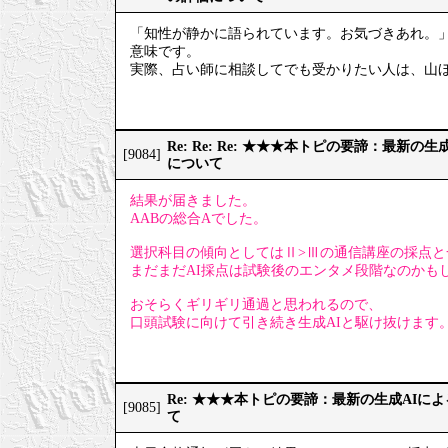
「知性が静かに語られています。お気づきあれ。
意味です。
実際、占い師に相談してでも受かりたい人は、山
Re: Re: Re: ★★★本トピの要諦：最新
[9084]
について
結果が届きました。
AABの総合Aでした。
選択科目の傾向としてはⅡ>Ⅲの通信講座の採点と
まだまだAI採点は試験後のエンタメ段階なのかも
おそらくギリギリ通過と思われるので、
口頭試験に向けて引き続き生成AIと駆け抜けます
Re: ★★★本トピの要諦：最新の生成AIに
[9085]
て