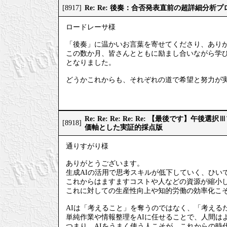
Re: Re: 後奏：合否発表直前の超詳細分析
[8917]
ロードレーサ様
「後奏」に温かいお言葉を寄せてくださり、あり
この数か月、皆さんとともに励まし合いながら学
となりました。
どうかこれからも、それぞれの道で希望と努力が
Re: Re: Re: Re: Re: 【最後です】
[8918]
価軸とした実証的採点版
通りすがり様
ありがとうございます。
生成AIの活用で思考スキルが低下していく、ひい
これからはますますコストや人などの資源が縮小
これに対しての生産性向上や知的労働の効率化こそ
AIは「考えること」を奪うのではなく、「考える
単純作業や情報整理をAIに任せることで、人間は
つまり、AIをうまく使う人こそが、これからの時