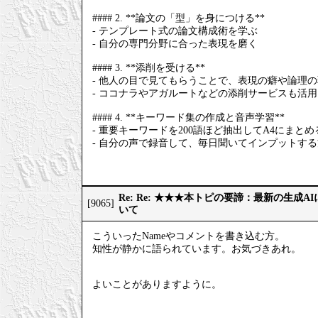
#### 2. **論文の「型」を身につける**
- テンプレート式の論文構成術を学ぶ
- 自分の専門分野に合った表現を磨く
#### 3. **添削を受ける**
- 他人の目で見てもらうことで、表現の癖や論理
- ココナラやアガルートなどの添削サービスも活
#### 4. **キーワード集の作成と音声学習**
- 重要キーワードを200語ほど抽出してA4にまとめ
- 自分の声で録音して、毎日聞いてインプットす
Re: Re: ★★★本トピの要諦：最新の生成
[9065]
いて
こういったNameやコメントを書き込む方。
知性が静かに語られています。お気づきあれ。
よいことがありますように。