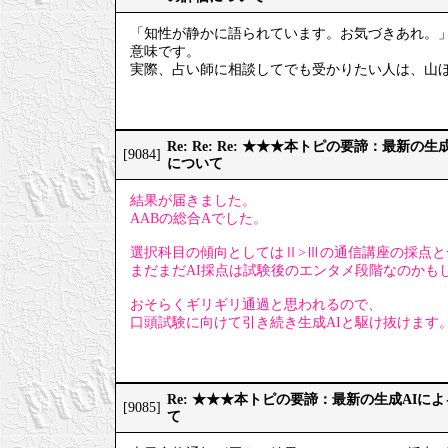
「知性が静かに語られています。お気づきあれ。
意味です。
実際、占い師に相談してでも受かりたい人は、山
Re: Re: Re: ★★★本トピの要諦：最新
[9084]
について
結果が届きました。
AABの総合Aでした。
選択科目の傾向としてはⅡ>Ⅲの通信講座の採点と
まだまだAI採点は試験後のエンタメ段階なのかも
おそらくギリギリ通過と思われるので、
口頭試験に向けて引き続き生成AIと駆け抜けます
Re: ★★★本トピの要諦：最新の生成AIに
[9085]
て