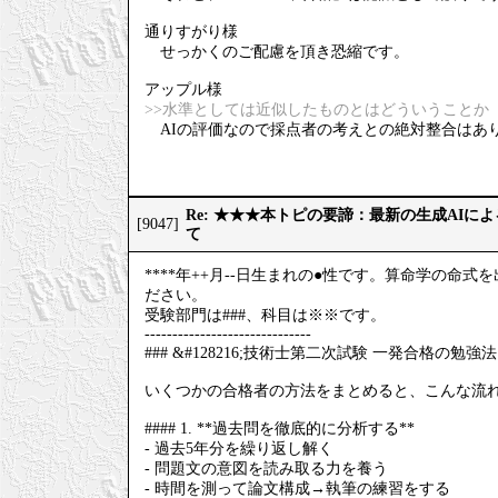
通りすがり様
せっかくのご配慮を頂き恐縮です。
アップル様
>>水準としては近似したものとはどういうことか
AIの評価なので採点者の考えとの絶対整合はあ
Re: ★★★本トピの要諦：最新の生成AIに
[9047]
て
****年++月--日生まれの●性です。算命学の
ださい。
受験部門は###、科目は※※です。
------------------------------
### &#128216;技術士第二次試験 一発合格の勉強法
いくつかの合格者の方法をまとめると、こんな流
#### 1. **過去問を徹底的に分析する**
- 過去5年分を繰り返し解く
- 問題文の意図を読み取る力を養う
- 時間を測って論文構成→執筆の練習をする