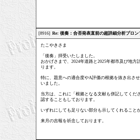
Re: 後奏：合否発表直前の超詳細分析プロ
[8916]
たこやきさま
「後奏」拝受いたしました。
おかげさまで、2024年道路と2025年都市及び
ります。
特に、題意への適合度やA評価の根拠を抜き出させ
いました。
当方は、これに「根拠となる文献も併記してくださ
認することもしております。
いずれにしても足りない部分も示してくれること
来月の吉報を祈念しております。