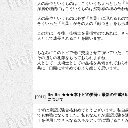
人の品位というものは、こういうちょっとした「
深層心理的にはこういうものは劣等感の埋め合わ
人の品位というものは必ず「言葉」に現れるもの
そういった「言葉」がその人の「顔つき」をも形
この方は、今後、技術士を目指すのであれば、さ
人として成長されることを願います。
ちなみにこのトピで他に交流させて頂いていた、
その辺りの礼節をもっておられますね。
人として、技術士としての品格を具備されておら
共に、口頭にすすめて心より嬉しく思います。
Re: Re: ★★★本トピの要諦：最新の生成
[9011]
について
まずは筆記試験合格おめでとうございます。私自
ても勉強になりました。私もなんとか筆記試験を
Ｉを併用してさらなるスキルアップに繋げること