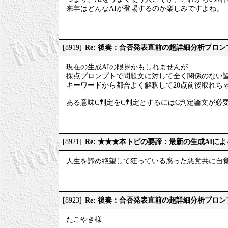
来年はどんなAIが登場するのか楽しみですよね。
Re: 後奏：合否発表直前の超詳細分析プロ
[8919]
現在の生成AIの限界かもしれませんが
採点プロンプトで問題文に対して全く関係のない
キーワードから都合よく解釈して20点前後取れち
ある意味C判定をC判定とするにはC判定論文が必
Re: ★★★本トピの要諦：最新の生成AIに
[8921]
人生を諦め絶望して狂っている腐った悪党共に自
Re: 後奏：合否発表直前の超詳細分析プロ
[8923]
たこやき様