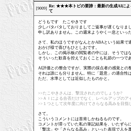
Re: ★★★本トピの要諦：最新の生成AIに
[9009]
て
どうもです たこやきです
少しバタバタしておりましてご返事が遅くなりま
申し訳ありません。この週末ようやく一息といっ
さて、私のほうですがなんとかABAという結果で
おかげ様で喜びもひとしおです。
しかし、この掲示板の閲覧者の中には、そうでは
そういった歓喜を控えておくことも礼節の一つで
AI評価との整合ですが、実際の採点者の感覚との
それは誰にも分りません。特に「題意」の適合性
ただ、水準としては近似したものかと。
>>たこやきさんは、撃沈されたのでしょうか?
>>ＡＩによる合否だけでなく、レベルアップのア
>>１つとして次年度に向けてさらなる高みを目指
さて。
こういうコメントには首肯しかねるものです。
コメントが滞っていた私の筆記結果を、いたずら
「撃沈」や「さらなる高み」といった表現で人を