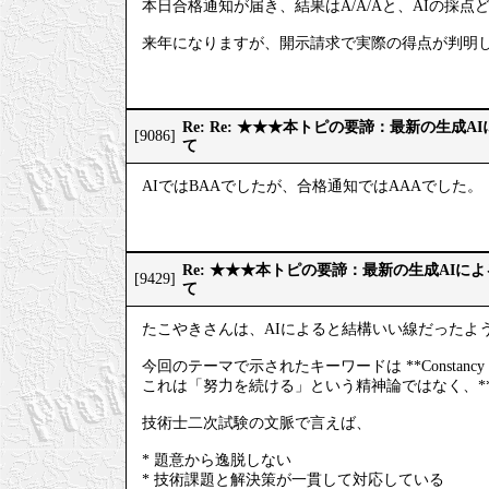
本日合格通知が届き、結果はA/A/Aと、AIの採点
来年になりますが、開示請求で実際の得点が判明
Re: Re: ★★★本トピの要諦：最新の生成
[9086]
て
AIではBAAでしたが、合格通知ではAAAでした。
Re: ★★★本トピの要諦：最新の生成AIに
[9429]
て
たこやきさんは、AIによると結構いい線だったよ
今回のテーマで示されたキーワードは **Constan
これは「努力を続ける」という精神論ではなく、*
技術士二次試験の文脈で言えば、
* 題意から逸脱しない
* 技術課題と解決策が一貫して対応している