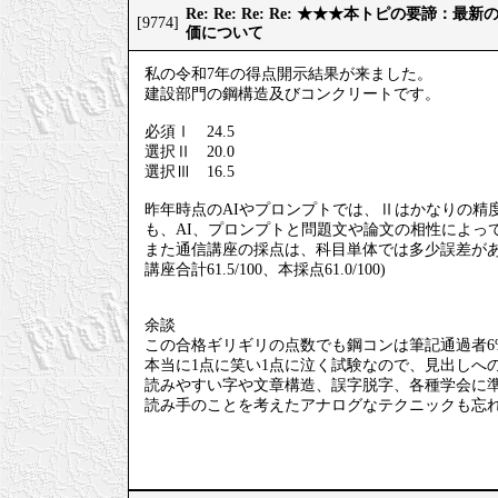
Re: Re: Re: Re: ★★★本トピの要諦：
[9774]
価について
私の令和7年の得点開示結果が来ました。
建設部門の鋼構造及びコンクリートです。
必須Ⅰ 24.5
選択Ⅱ 20.0
選択Ⅲ 16.5
昨年時点のAIやプロンプトでは、Ⅱはかなりの精
も、AI、プロンプトと問題文や論文の相性によっ
また通信講座の採点は、科目単体では多少誤差が
講座合計61.5/100、本採点61.0/100)
余談
この合格ギリギリの点数でも鋼コンは筆記通過者6
本当に1点に笑い1点に泣く試験なので、見出しへ
読みやすい字や文章構造、誤字脱字、各種学会に
読み手のことを考えたアナログなテクニックも忘