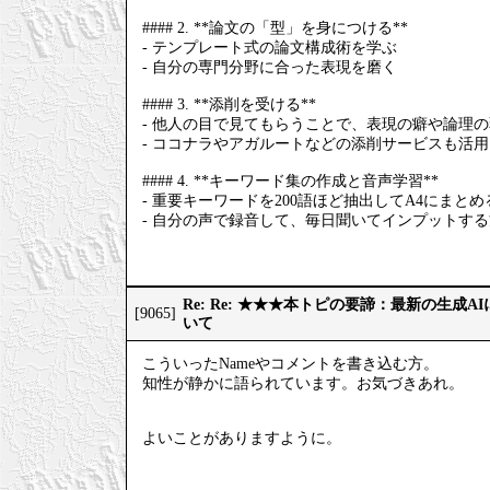
#### 2. **論文の「型」を身につける**
- テンプレート式の論文構成術を学ぶ
- 自分の専門分野に合った表現を磨く
#### 3. **添削を受ける**
- 他人の目で見てもらうことで、表現の癖や論理
- ココナラやアガルートなどの添削サービスも活
#### 4. **キーワード集の作成と音声学習**
- 重要キーワードを200語ほど抽出してA4にまとめ
- 自分の声で録音して、毎日聞いてインプットす
Re: Re: ★★★本トピの要諦：最新の生成
[9065]
いて
こういったNameやコメントを書き込む方。
知性が静かに語られています。お気づきあれ。
よいことがありますように。