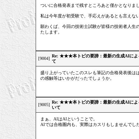
ついに合格発表まで残すところあと僅かとなりま
私は今年度が初受験で、手応えがあるとも言えない
願わくば、今回の技術士試験が皆様の技術者人生
たします。
Re: ★★★本トピの要諦：最新の生成AIに
[9004]
て
盛り上がっていたこのスレも筆記の合格発表後はぱ
の感触等はいかがだったでしょうか。
Re: ★★★本トピの要諦：最新の生成AIに
[9005]
いて
まぁ、AIはAIということで。
AIでは合格圏内も、実際はカスリもしませんでし