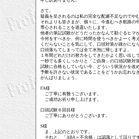
申し訳ありません。
さて。
疑義を呈されるのは私の完全な配慮不足なのでや
それよりも皆さまが、個々に、今進むべき航路の
専心されることを逍遥いたします。
他者の筆記試験がどうだったかなんて勘ぐるヒマ
今何をすべきか、何に時間を使うべきかよーく考
くだらないことを気にして、口頭対策が疎かにな
口頭落ちてしまっては全て水泡に帰しますよ。
１年間どれだけの努力をしてきたかよく思い出し
一秒でも多くしっかりと「ご自身」の口頭試験対
試験に合格もしていない今、どういう状況かを改
予断を許さない状況であることをどうかお忘れな
がんばりましょう。
FA様
ご丁寧に有難うございます。
ご成功お祈り申し上げます。
口頭試験６回目様
ご丁寧にありがとうございます。
S様
ま、上記のとおりです。
それと、「ABA＝不合格」は認識として誤りで