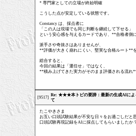
* 専門家としての立場が終始明確
こうした点が安定している状態です。
Constancy は、採点者に
「この人は現場でも同じ判断を継続して下せる」
という安心感を与えるカードであり、**合格者側
派手さや奇抜さはありませんが、
**評価が大きく崩れにくい、堅実な合格ルート**
総合すると、
今回の結果は「運任せ」ではなく、
**積み上げてきた実力がそのまま評価される流れ*
Re: ★★★本トピの要諦：最新の生成AIに
[9517]
て
たこやきさま
お互い口頭試験結果が不安な日々をお過ごしだと
口頭試験再現記録をAIに採点してもらいましたか