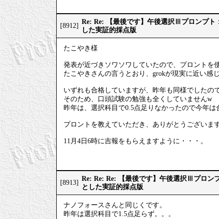
Re: Re: 【最後です】午後選択Ⅲプロン
[8912]
した実証的採点版
たこやき様
発表が近づきソワソワしていたので、プロントを
たこやきさんの言うとおり、grokが現実に近い感
いずれも合格していますが、昨年も同様でしたの
そのため、口頭試験の勉強も全くしていませんw
昨年は、選択科目で0.5点足りなかったので今年
プロントを教えていただき、ありがとうございま
11月4日6時に吉報をもらえますように・・・。
Re: Re: Re: 【最後です】午後選択Ⅲプ
[8913]
とした実証的採点版
ナノフォースさんと同じくです。
昨年は選択科目で1.5点足らず。。。