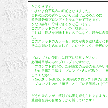
たこやきです。
いよいよ合否発表の直前となりました。
自身の論文の質をしっかりと受け止めるために
超詳細分析プロンプトを提示させて頂きます。
かなり詳細に分析できるかと思います。
このスレッドのタイトルの「後奏」。
これは、終結を意味するものではなく、静かに希
た。
このスレッドのカラーも、努力が実を結び豊かに
そんな想いを込めまして、このトピック、最後の
プロンプトの使用には以下に留意ください。
必須科目版のみのプロンプトですので、
・プロンプト冒頭の、2024論文の合否の表現をい
・他の選択科目版は、プロンプト内の点数と、「
してください
（No8894、No8895、No8896のプロンプト内
・プロンプト内の「題意」としている箇所の（〇
どうか皆さまが、笑顔で結果を迎えられますよう
受験者全員の合格を心から祈っています！