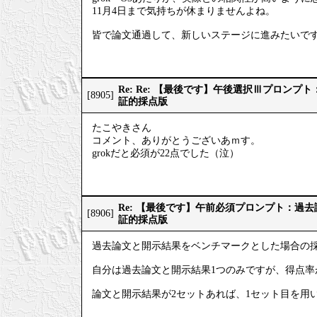
11月4日まで気持ちが休まりませんよね。
皆で論文通過して、新しいステージに進みたいで
Re: Re: 【最後です】午後選択Ⅲプロン
[8905]
証的採点版
たこやきさん
コメント、ありがとうございあｍす。
grokだと必須が22点でした（泣）
Re: 【最後です】午前必須プロンプト：過
[8906]
証的採点版
過去論文と開示結果をベンチマークとした場合の
自分は過去論文と開示結果1つのみですが、得点率
論文と開示結果が2セットあれば、1セット目を用