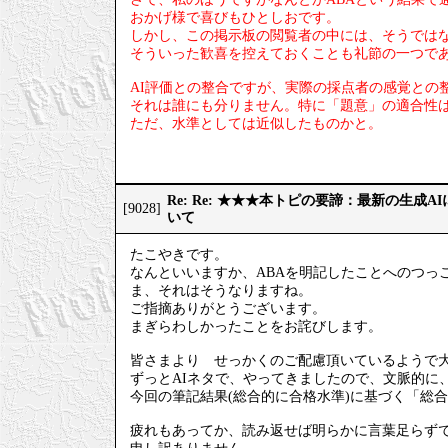
おかげ様で喜びもひとしおです。
しかし、この掲示板の閲覧者の中には、そうでは
そういった歓喜を控えておくことも礼節の一つで
AI評価との整合ですが、実際の採点者の感覚との
それは誰にも分りません。特に「題意」の適合性
ただ、水準としては近似したものかと。
Re: Re: ★★★本トピの要諦：最新の生成
[9028]
いて
たこやきです。
なんといいますか、ABAを明記したことへのつっ
ま、それはそうなりますね。
ご指摘ありがとうございます。
まぎらわしかったことをお詫びします。
皆さまより せっかくのご配慮頂いているようで
ずっとAIネタで、やってきましたので、文脈的に
今回の筆記結果(総合的に合格水準)に基づく「総
疲れもあってか、読み返せば明らかに言葉足らず