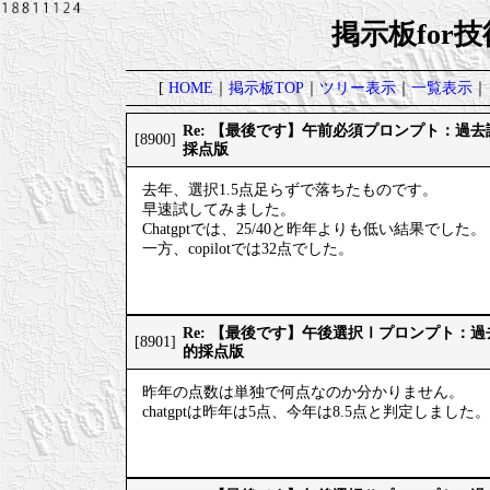
掲示板for
[
HOME
｜
掲示板TOP
｜
ツリー表示
｜
一覧表示
｜
Re: 【最後です】午前必須プロンプト：過
[8900]
採点版
去年、選択1.5点足らずで落ちたものです。
早速試してみました。
Chatgptでは、25/40と昨年よりも低い結果でした。
一方、copilotでは32点でした。
Re: 【最後です】午後選択Ⅰプロンプト：
[8901]
的採点版
昨年の点数は単独で何点なのか分かりません。
chatgptは昨年は5点、今年は8.5点と判定しました。