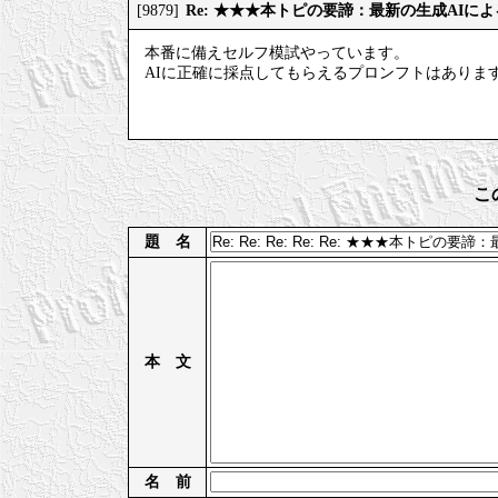
Re: ★★★本トピの要諦：最新の生成AIに
[9879]
本番に備えセルフ模試やっています。
AIに正確に採点してもらえるプロンフトはありま
こ
題 名
本 文
名 前