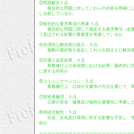
②問題解決５点
複合的な問題に対してこれらの内容を明確にし
し分析しているか。
③複合的な要求事項の考慮:５点
複合的な問題に関して相反する要求事項（必要
て及ぼされる影響の重要度を考慮しているか
④合理的な解決策の提示：５点
複数の選択肢を提起しこれらを踏まえた解決策
⑤評価と波及効果：５点
業務遂行上の各段階における結果、最終的に得
に資する内容か
⑥コミュニケーション：５点
業務履行上、口頭や文書等の方法を通じて、明
⑦技術者倫理：５点
公衆の安全、健康及び福利を最優先に考慮し
⑧持続可能性：５点
社会、文化及び環境に対する影響を予見し、地
容か
ーーーーーーーーーーーーーーーーーーーーーー