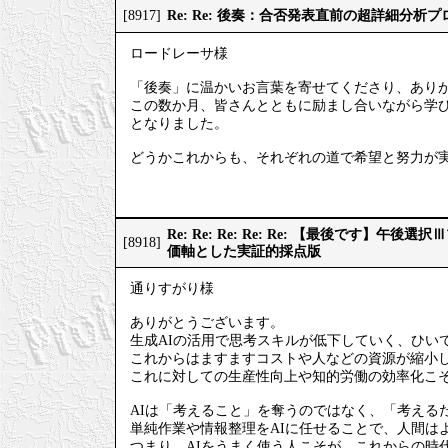
Re: Re: 後奏：合否発表直前の超詳細分析
[8917]
ロードレーサ様
「後奏」に温かいお言葉を寄せてくださり、あり
この数か月、皆さんとともに励まし合いながら学
となりました。
どうかこれからも、それぞれの道で希望と努力が
Re: Re: Re: Re: Re: 【最後です】
[8918]
価軸とした実証的採点版
通りすがり様
ありがとうございます。
生成AIの活用で思考スキルが低下していく、ひい
これからはますますコストや人などの資源が縮小
これに対しての生産性向上や知的労働の効率化こそ
AIは「考えること」を奪うのではなく、「考える
単純作業や情報整理をAIに任せることで、人間は
つまり、AIをうまく使う人こそが、これからの時