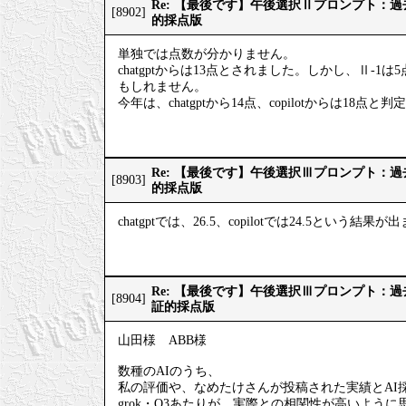
Re: 【最後です】午後選択Ⅱプロンプト：
[8902]
的採点版
単独では点数が分かりません。
chatgptからは13点とされました。しかし、Ⅱ-1
もしれません。
今年は、chatgptから14点、copilotからは18点
Re: 【最後です】午後選択Ⅲプロンプト：
[8903]
的採点版
chatgptでは、26.5、copilotでは24.5という結果
Re: 【最後です】午後選択Ⅲプロンプト：
[8904]
証的採点版
山田様 ABB様
数種のAIのうち、
私の評価や、なめたけさんが投稿された実績とAI
grok・O3あたりが、実際との相関性が高いように