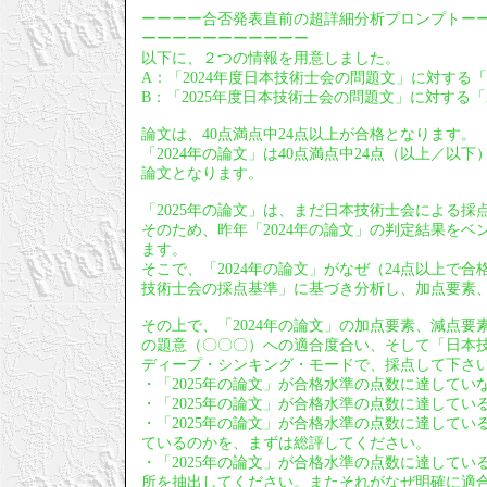
ーーーー合否発表直前の超詳細分析プロンプトー
ーーーーーーーーーーー
以下に、２つの情報を用意しました。
A：「2024年度日本技術士会の問題文」に対する「
B：「2025年度日本技術士会の問題文」に対する「2
論文は、40点満点中24点以上が合格となります。
「2024年の論文」は40点満点中24点（以上／
論文となります。
「2025年の論文」は、まだ日本技術士会による採
そのため、昨年「2024年の論文」の判定結果をベ
ます。
そこで、「2024年の論文」がなぜ（24点以上で
技術士会の採点基準」に基づき分析し、加点要素
その上で、「2024年の論文」の加点要素、減点要
の題意（〇〇〇）への適合度合い、そして「日本技
ディープ・シンキング・モードで、採点して下さ
・「2025年の論文」が合格水準の点数に達して
・「2025年の論文」が合格水準の点数に達して
・「2025年の論文」が合格水準の点数に達してい
ているのかを、まずは総評してください。
・「2025年の論文」が合格水準の点数に達して
所を抽出してください。またそれがなぜ明確に適