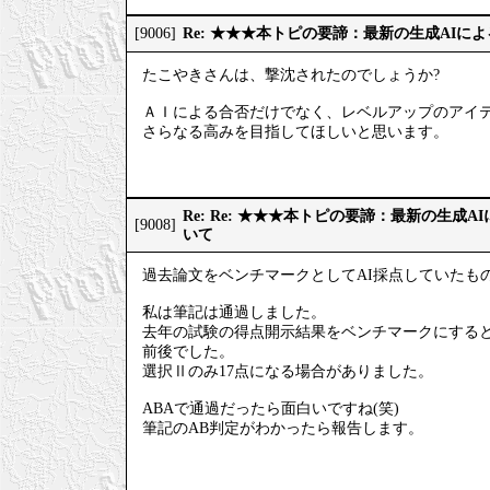
Re: ★★★本トピの要諦：最新の生成AIに
[9006]
たこやきさんは、撃沈されたのでしょうか?
ＡＩによる合否だけでなく、レベルアップのアイ
さらなる高みを目指してほしいと思います。
Re: Re: ★★★本トピの要諦：最新の生成
[9008]
いて
過去論文をベンチマークとしてAI採点していたも
私は筆記は通過しました。
去年の試験の得点開示結果をベンチマークにすると、
前後でした。
選択Ⅱのみ17点になる場合がありました。
ABAで通過だったら面白いですね(笑)
筆記のAB判定がわかったら報告します。