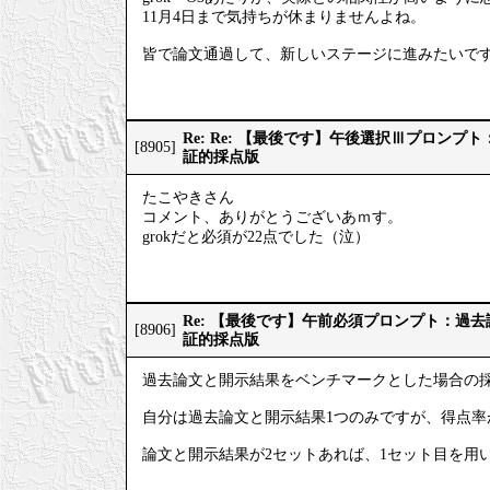
11月4日まで気持ちが休まりませんよね。
皆で論文通過して、新しいステージに進みたいで
Re: Re: 【最後です】午後選択Ⅲプロン
[8905]
証的採点版
たこやきさん
コメント、ありがとうございあｍす。
grokだと必須が22点でした（泣）
Re: 【最後です】午前必須プロンプト：過
[8906]
証的採点版
過去論文と開示結果をベンチマークとした場合の
自分は過去論文と開示結果1つのみですが、得点率
論文と開示結果が2セットあれば、1セット目を用