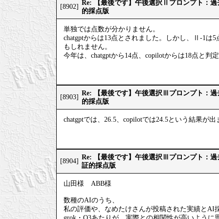
Re: 【最後です】午後選択Ⅱプロンプト：
[8902]
的採点版
単独では点数が分かりません。
chatgptからは13点とされました。しかし、Ⅱ-1
もしれません。
今年は、chatgptから14点、copilotからは18点
Re: 【最後です】午後選択Ⅲプロンプト：
[8903]
的採点版
chatgptでは、26.5、copilotでは24.5という結果
Re: 【最後です】午後選択Ⅲプロンプト：
[8904]
証的採点版
山田様 ABB様
数種のAIのうち、
私の評価や、なめたけさんが投稿された実績とAI
grok・O3あたりが、実際との相関性が高いように