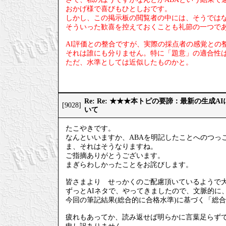
おかげ様で喜びもひとしおです。
しかし、この掲示板の閲覧者の中には、そうでは
そういった歓喜を控えておくことも礼節の一つで
AI評価との整合ですが、実際の採点者の感覚との
それは誰にも分りません。特に「題意」の適合性
ただ、水準としては近似したものかと。
Re: Re: ★★★本トピの要諦：最新の生成
[9028]
いて
たこやきです。
なんといいますか、ABAを明記したことへのつっ
ま、それはそうなりますね。
ご指摘ありがとうございます。
まぎらわしかったことをお詫びします。
皆さまより せっかくのご配慮頂いているようで
ずっとAIネタで、やってきましたので、文脈的に
今回の筆記結果(総合的に合格水準)に基づく「総
疲れもあってか、読み返せば明らかに言葉足らず