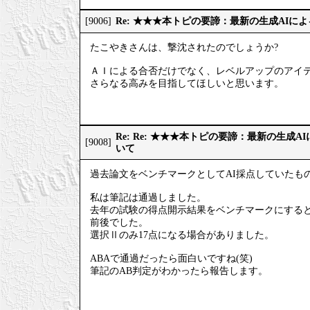
Re: ★★★本トピの要諦：最新の生成AIに
[9006]
たこやきさんは、撃沈されたのでしょうか?
ＡＩによる合否だけでなく、レベルアップのアイ
さらなる高みを目指してほしいと思います。
Re: Re: ★★★本トピの要諦：最新の生成
[9008]
いて
過去論文をベンチマークとしてAI採点していたも
私は筆記は通過しました。
去年の試験の得点開示結果をベンチマークにすると、
前後でした。
選択Ⅱのみ17点になる場合がありました。
ABAで通過だったら面白いですね(笑)
筆記のAB判定がわかったら報告します。