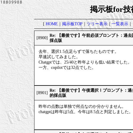
掲示板for
[
HOME
｜
掲示板TOP
｜
ツリー表示
｜
一覧表示
｜
Re: 【最後です】午前必須プロンプト：過
[8900]
採点版
去年、選択1.5点足らずで落ちたものです。
早速試してみました。
Chatgptでは、25/40と昨年よりも低い結果でした。
一方、copilotでは32点でした。
Re: 【最後です】午後選択Ⅰプロンプト：
[8901]
的採点版
昨年の点数は単独で何点なのか分かりません。
chatgptは昨年は5点、今年は8.5点と判定しました。