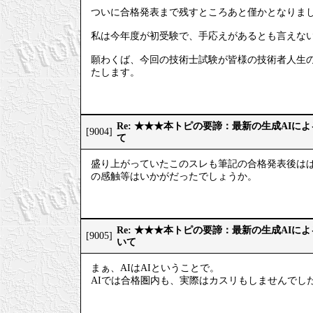
ついに合格発表まで残すところあと僅かとなりま
私は今年度が初受験で、手応えがあるとも言えない
願わくば、今回の技術士試験が皆様の技術者人生
たします。
Re: ★★★本トピの要諦：最新の生成AIに
[9004]
て
盛り上がっていたこのスレも筆記の合格発表後はぱ
の感触等はいかがだったでしょうか。
Re: ★★★本トピの要諦：最新の生成AIに
[9005]
いて
まぁ、AIはAIということで。
AIでは合格圏内も、実際はカスリもしませんでし