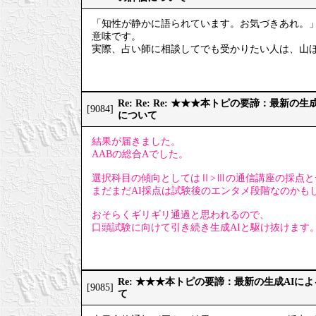
「知性が静かに語られています。お気づきあれ。
意味です。
実際、占い師に相談してでも受かりたい人は、山
Re: Re: Re: ★★★本トピの要諦：最新
[9084]
について
結果が届きました。
AABの総合Aでした。
選択科目の傾向としてはⅡ>Ⅲの通信講座の採点と
まだまだAI採点は試験後のエンタメ段階なのかも
おそらくギリギリ通過と思われるので、
口頭試験に向けて引き続き生成AIと駆け抜けます
Re: ★★★本トピの要諦：最新の生成AIに
[9085]
て