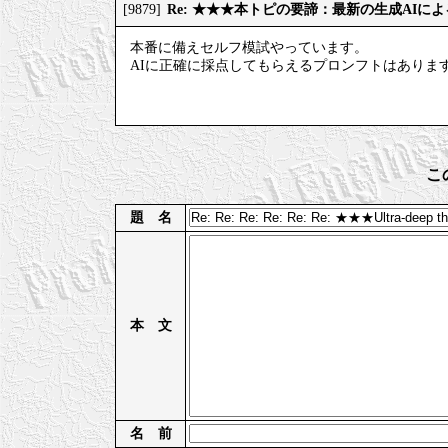
Re: ★★★本トピの要諦：最新の生成AIに
[9879]
本番に備えセルフ模試やっています。
AIに正確に採点してもらえるプロンフトはありま
こ
題 名
本 文
名 前