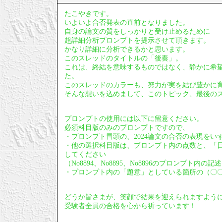
たこやきです。
いよいよ合否発表の直前となりました。
自身の論文の質をしっかりと受け止めるために
超詳細分析プロンプトを提示させて頂きます。
かなり詳細に分析できるかと思います。
このスレッドのタイトルの「後奏」。
これは、終結を意味するものではなく、静かに希
た。
このスレッドのカラーも、努力が実を結び豊かに
そんな想いを込めまして、このトピック、最後の
プロンプトの使用には以下に留意ください。
必須科目版のみのプロンプトですので、
・プロンプト冒頭の、2024論文の合否の表現をい
・他の選択科目版は、プロンプト内の点数と、「
してください
（No8894、No8895、No8896のプロンプト内
・プロンプト内の「題意」としている箇所の（〇
どうか皆さまが、笑顔で結果を迎えられますよう
受験者全員の合格を心から祈っています！