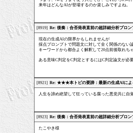
来年はどんなAIが登場するのか楽しみですよね。
Re: 後奏：合否発表直前の超詳細分析プロ
[8919]
現在の生成AIの限界かもしれませんが
採点プロンプトで問題文に対して全く関係のない
キーワードから都合よく解釈して20点前後取れち
ある意味C判定をC判定とするにはC判定論文が必
Re: ★★★本トピの要諦：最新の生成AIに
[8921]
人生を諦め絶望して狂っている腐った悪党共に自
Re: 後奏：合否発表直前の超詳細分析プロ
[8923]
たこやき様