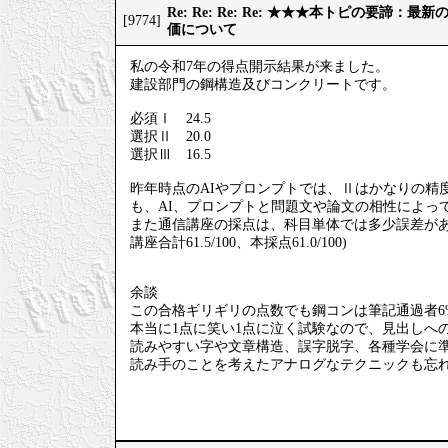
Re: Re: Re: Re: ★★★本トピの要諦：
[9774]
価について
私の令和7年の得点開示結果が来ました。
建設部門の鋼構造及びコンクリートです。
必須Ⅰ 24.5
選択Ⅱ 20.0
選択Ⅲ 16.5
昨年時点のAIやプロンプトでは、Ⅱはかなりの精
も、AI、プロンプトと問題文や論文の相性によっ
また通信講座の採点は、科目単体では多少誤差が
講座合計61.5/100、本採点61.0/100)
余談
この合格ギリギリの点数でも鋼コンは筆記通過者6
本当に1点に笑い1点に泣く試験なので、見出しへ
読みやすい字や文章構造、誤字脱字、各種学会に
読み手のことを考えたアナログなテクニックも忘