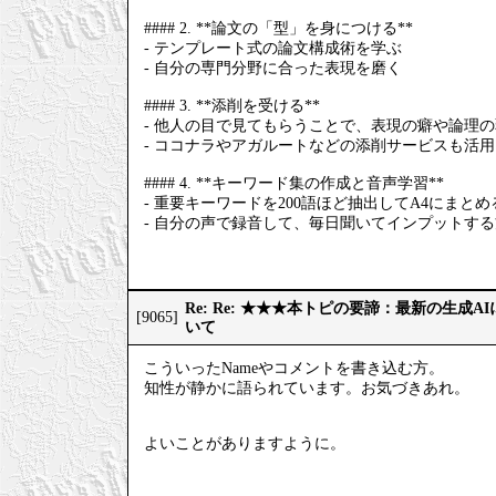
#### 2. **論文の「型」を身につける**
- テンプレート式の論文構成術を学ぶ
- 自分の専門分野に合った表現を磨く
#### 3. **添削を受ける**
- 他人の目で見てもらうことで、表現の癖や論理
- ココナラやアガルートなどの添削サービスも活
#### 4. **キーワード集の作成と音声学習**
- 重要キーワードを200語ほど抽出してA4にまとめ
- 自分の声で録音して、毎日聞いてインプットす
Re: Re: ★★★本トピの要諦：最新の生成
[9065]
いて
こういったNameやコメントを書き込む方。
知性が静かに語られています。お気づきあれ。
よいことがありますように。