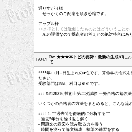
通りすがり様
せっかくのご配慮を頂き恐縮です。
アップル様
>>水準としては近似したものとはどういうことか
AIの評価なので採点者の考えとの絶対整合はあ
Re: ★★★本トピの要諦：最新の生成AIに
[9047]
て
****年++月--日生まれの●性です。算命学の
ださい。
受験部門は###、科目は※※です。
------------------------------
### &#128216;技術士第二次試験 一発合格の勉強法
いくつかの合格者の方法をまとめると、こんな流
#### 1. **過去問を徹底的に分析する**
- 過去5年分を繰り返し解く
- 問題文の意図を読み取る力を養う
- 時間を測って論文構成→執筆の練習をする