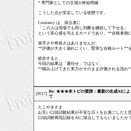
* 専門家としての立場が終始明確
こうした点が安定している状態です。
Constancy は、採点者に
「この人は現場でも同じ判断を継続して下せる」
という安心感を与えるカードであり、**合格者側
派手さや奇抜さはありませんが、
**評価が大きく崩れにくい、堅実な合格ルート**
総合すると、
今回の結果は「運任せ」ではなく、
**積み上げてきた実力がそのまま評価される流れ*
Re: ★★★本トピの要諦：最新の生成AIに
[9517]
て
たこやきさま
お互い口頭試験結果が不安な日々をお過ごしだと
口頭試験再現記録をAIに採点してもらいましたか