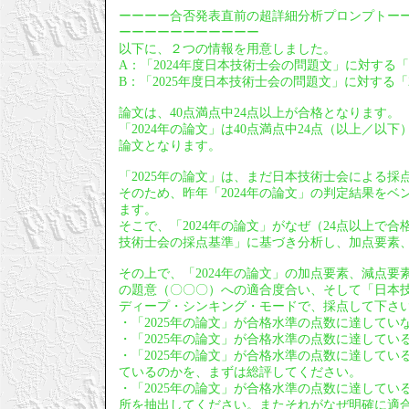
ーーーー合否発表直前の超詳細分析プロンプトー
ーーーーーーーーーーー
以下に、２つの情報を用意しました。
A：「2024年度日本技術士会の問題文」に対する「
B：「2025年度日本技術士会の問題文」に対する「2
論文は、40点満点中24点以上が合格となります。
「2024年の論文」は40点満点中24点（以上／
論文となります。
「2025年の論文」は、まだ日本技術士会による採
そのため、昨年「2024年の論文」の判定結果をベ
ます。
そこで、「2024年の論文」がなぜ（24点以上で
技術士会の採点基準」に基づき分析し、加点要素
その上で、「2024年の論文」の加点要素、減点要
の題意（〇〇〇）への適合度合い、そして「日本技
ディープ・シンキング・モードで、採点して下さ
・「2025年の論文」が合格水準の点数に達して
・「2025年の論文」が合格水準の点数に達して
・「2025年の論文」が合格水準の点数に達してい
ているのかを、まずは総評してください。
・「2025年の論文」が合格水準の点数に達して
所を抽出してください。またそれがなぜ明確に適