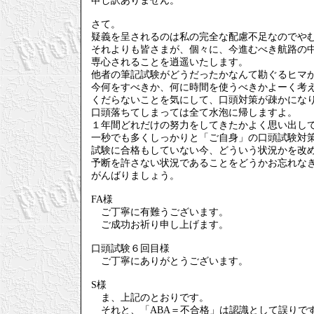
申し訳ありません。
さて。
疑義を呈されるのは私の完全な配慮不足なのでや
それよりも皆さまが、個々に、今進むべき航路の
専心されることを逍遥いたします。
他者の筆記試験がどうだったかなんて勘ぐるヒマ
今何をすべきか、何に時間を使うべきかよーく考
くだらないことを気にして、口頭対策が疎かにな
口頭落ちてしまっては全て水泡に帰しますよ。
１年間どれだけの努力をしてきたかよく思い出し
一秒でも多くしっかりと「ご自身」の口頭試験対
試験に合格もしていない今、どういう状況かを改
予断を許さない状況であることをどうかお忘れな
がんばりましょう。
FA様
ご丁寧に有難うございます。
ご成功お祈り申し上げます。
口頭試験６回目様
ご丁寧にありがとうございます。
S様
ま、上記のとおりです。
それと、「ABA＝不合格」は認識として誤りで