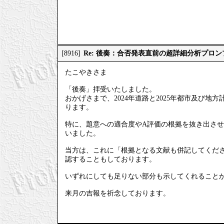
Re: 後奏：合否発表直前の超詳細分析プロ
[8916]
たこやきさま
「後奏」拝受いたしました。
おかげさまで、2024年道路と2025年都市及び
ります。
特に、題意への適合度やA評価の根拠を抜き出させ
いました。
当方は、これに「根拠となる文献も併記してくださ
認することもしております。
いずれにしても足りない部分も示してくれること
来月の吉報を祈念しております。