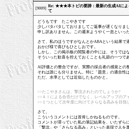
Re: ★★★本トピの要諦：最新の生成AIに
[9009]
て
どうもです たこやきです
少しバタバタしておりましてご返事が遅くなりま
申し訳ありません。この週末ようやく一息といっ
さて、私のほうですがなんとかABAという結果で
おかげ様で喜びもひとしおです。
しかし、この掲示板の閲覧者の中には、そうでは
そういった歓喜を控えておくことも礼節の一つで
AI評価との整合ですが、実際の採点者の感覚との
それは誰にも分りません。特に「題意」の適合性
ただ、水準としては近似したものかと。
>>たこやきさんは、撃沈されたのでしょうか?
>>ＡＩによる合否だけでなく、レベルアップのア
>>１つとして次年度に向けてさらなる高みを目指
さて。
こういうコメントには首肯しかねるものです。
コメントが滞っていた私の筆記結果を、いたずら
「撃沈」や「さらなる高み」といった表現で人を