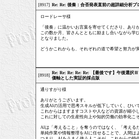
Re: Re: 後奏：合否発表直前の超詳細分析
[8917]
ロードレーサ様
「後奏」に温かいお言葉を寄せてくださり、あり
この数か月、皆さんとともに励まし合いながら学
となりました。
どうかこれからも、それぞれの道で希望と努力が
Re: Re: Re: Re: Re: 【最後です】
[8918]
価軸とした実証的採点版
通りすがり様
ありがとうございます。
生成AIの活用で思考スキルが低下していく、ひい
これからはますますコストや人などの資源が縮小
これに対しての生産性向上や知的労働の効率化こそ
AIは「考えること」を奪うのではなく、「考える
単純作業や情報整理をAIに任せることで、人間は
つまり、AIをうまく使う人こそが、これからの時