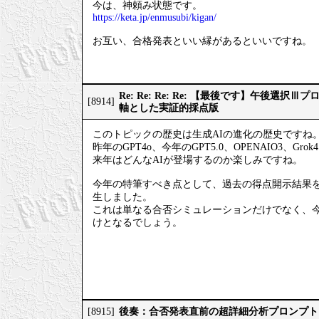
今は、神頼み状態です。
https://keta.jp/enmusubi/kigan/
お互い、合格発表といい縁があるといいですね。
Re: Re: Re: Re: 【最後です】午後選
[8914]
軸とした実証的採点版
このトピックの歴史は生成AIの進化の歴史ですね
昨年のGPT4o、今年のGPT5.0、OPENAIO3、Gro
来年はどんなAIが登場するのか楽しみですね。
今年の特筆すべき点として、過去の得点開示結果
生しました。
これは単なる合否シミュレーションだけでなく、
けとなるでしょう。
後奏：合否発表直前の超詳細分析プロンプト
[8915]