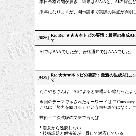
本日合格通知が届き、結果はA/A/Aと、AIの採点
来年になりますが、開示請求で実際の得点が判明
Re: Re: ★★★本トピの要諦：最新の生成
[9086]
て
AIではBAAでしたが、合格通知ではAAAでした。
Re: ★★★本トピの要諦：最新の生成AIに
[9429]
て
たこやきさんは、AIによると結構いい線だったよ
今回のテーマで示されたキーワードは **Constan
これは「努力を続ける」という精神論ではなく、*
技術士二次試験の文脈で言えば、
* 題意から逸脱しない
* 技術課題と解決策が一貫して対応している