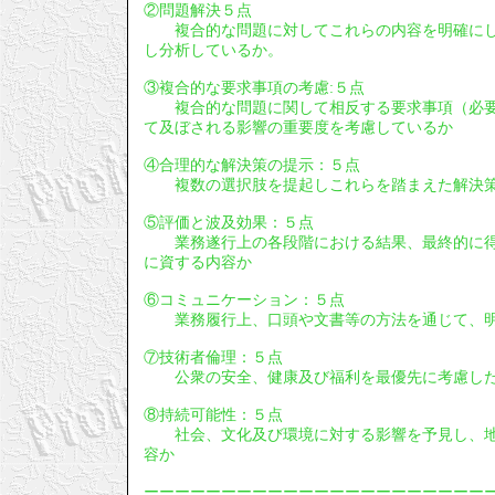
②問題解決５点
複合的な問題に対してこれらの内容を明確にし
し分析しているか。
③複合的な要求事項の考慮:５点
複合的な問題に関して相反する要求事項（必要
て及ぼされる影響の重要度を考慮しているか
④合理的な解決策の提示：５点
複数の選択肢を提起しこれらを踏まえた解決策
⑤評価と波及効果：５点
業務遂行上の各段階における結果、最終的に得
に資する内容か
⑥コミュニケーション：５点
業務履行上、口頭や文書等の方法を通じて、明
⑦技術者倫理：５点
公衆の安全、健康及び福利を最優先に考慮し
⑧持続可能性：５点
社会、文化及び環境に対する影響を予見し、地
容か
ーーーーーーーーーーーーーーーーーーーーーー