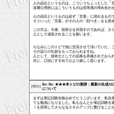
人の品位というものは、こういうちょっとした「
深層心理的にはこういうものは劣等感の埋め合わ
人の品位というものは必ず「言葉」に現れるもの
そういった「言葉」がその人の「顔つき」をも形
この方は、今後、技術士を目指すのであれば、さ
人として成長されることを願います。
ちなみにこのトピで他に交流させて頂いていた、
その辺りの礼節をもっておられますね。
人として、技術士としての品格を具備されておら
共に、口頭にすすめて心より嬉しく思います。
Re: Re: ★★★本トピの要諦：最新の生成
[9011]
について
まずは筆記試験合格おめでとうございます。私自
ても勉強になりました。私もなんとか筆記試験を
Ｉを併用してさらなるスキルアップに繋げること