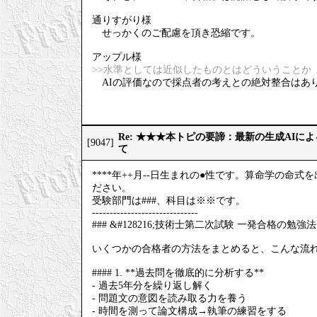
通りすがり様
せっかくのご配慮を頂き恐縮です。
アップル様
>>水準としては近似したものとはどういうことか
AIの評価なので採点者の考えとの絶対整合はあ
Re: ★★★本トピの要諦：最新の生成AIに
[9047]
て
****年++月--日生まれの●性です。算命学の
ださい。
受験部門は###、科目は※※です。
------------------------------
### &#128216;技術士第二次試験 一発合格の勉強法
いくつかの合格者の方法をまとめると、こんな流
#### 1. **過去問を徹底的に分析する**
- 過去5年分を繰り返し解く
- 問題文の意図を読み取る力を養う
- 時間を測って論文構成→執筆の練習をする