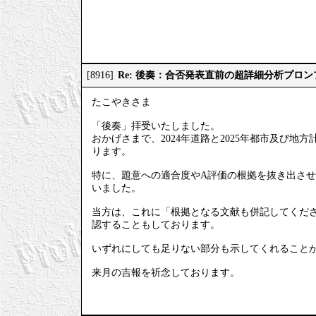
Re: 後奏：合否発表直前の超詳細分析プロ
[8916]
たこやきさま
「後奏」拝受いたしました。
おかげさまで、2024年道路と2025年都市及び
ります。
特に、題意への適合度やA評価の根拠を抜き出させ
いました。
当方は、これに「根拠となる文献も併記してくださ
認することもしております。
いずれにしても足りない部分も示してくれること
来月の吉報を祈念しております。