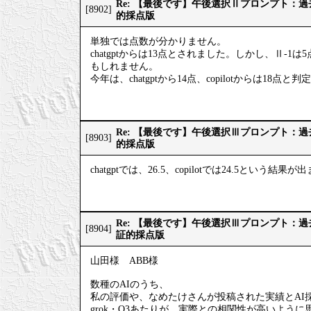
Re: 【最後です】午後選択Ⅱプロンプト：
[8902]
的採点版
単独では点数が分かりません。
chatgptからは13点とされました。しかし、Ⅱ-1
もしれません。
今年は、chatgptから14点、copilotからは18点
Re: 【最後です】午後選択Ⅲプロンプト：
[8903]
的採点版
chatgptでは、26.5、copilotでは24.5という結果
Re: 【最後です】午後選択Ⅲプロンプト：
[8904]
証的採点版
山田様 ABB様
数種のAIのうち、
私の評価や、なめたけさんが投稿された実績とAI
grok・O3あたりが、実際との相関性が高いように