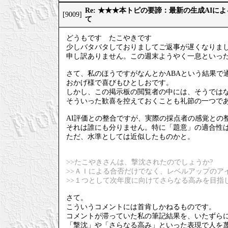
Re: ★★★本トピの要諦：最新の生成AIに
[9009]
て
どうもです たこやきです
少しバタバタしておりましてご返事が遅くなりま
申し訳ありません。この週末ようやく一息といっ
さて、私のほうですがなんとかABAという結果で
おかげ様で喜びもひとしおです。
しかし、この掲示板の閲覧者の中には、そうでは
そういった歓喜を控えておくことも礼節の一つで
AI評価との整合ですが、実際の採点者の感覚との
それは誰にも分りません。特に「題意」の適合性
ただ、水準としては近似したものかと。
>>たこやきさんは、撃沈されたのでしょうか?
>>ＡＩによる合否だけでなく、レベルアップのア
>>１つとして次年度に向けてさらなる高みを目指
さて。
こういうコメントには首肯しかねるものです。
コメントが滞っていた私の筆記結果を、いたずら
「撃沈」や「さらなる高み」といった表現で人を