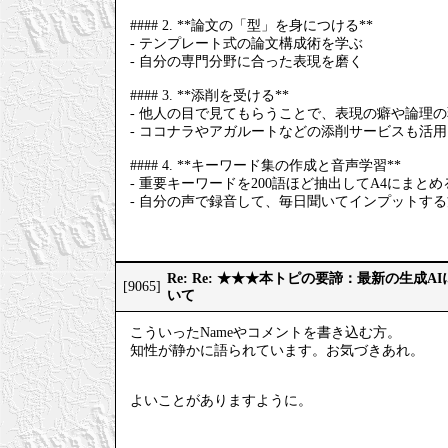
#### 2. **論文の「型」を身につける**
- テンプレート式の論文構成術を学ぶ
- 自分の専門分野に合った表現を磨く
#### 3. **添削を受ける**
- 他人の目で見てもらうことで、表現の癖や論理
- ココナラやアガルートなどの添削サービスも活
#### 4. **キーワード集の作成と音声学習**
- 重要キーワードを200語ほど抽出してA4にまとめ
- 自分の声で録音して、毎日聞いてインプットす
Re: Re: ★★★本トピの要諦：最新の生成
[9065]
いて
こういったNameやコメントを書き込む方。
知性が静かに語られています。お気づきあれ。
よいことがありますように。