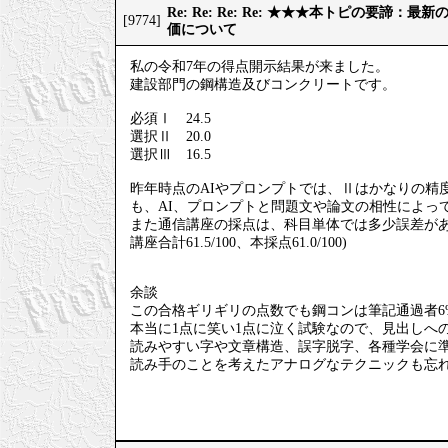
Re: Re: Re: Re: ★★★本トピの要諦：
[9774]
価について
私の令和7年の得点開示結果が来ました。
建設部門の鋼構造及びコンクリートです。
必須Ⅰ 24.5
選択Ⅱ 20.0
選択Ⅲ 16.5
昨年時点のAIやプロンプトでは、Ⅱはかなりの精
も、AI、プロンプトと問題文や論文の相性によっ
また通信講座の採点は、科目単体では多少誤差が
講座合計61.5/100、本採点61.0/100)
余談
この合格ギリギリの点数でも鋼コンは筆記通過者6
本当に1点に笑い1点に泣く試験なので、見出しへ
読みやすい字や文章構造、誤字脱字、各種学会に
読み手のことを考えたアナログなテクニックも忘