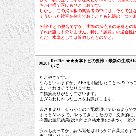
おかげ様で喜びもひとしおです。
しかし、この掲示板の閲覧者の中には、そうでは
そういった歓喜を控えておくことも礼節の一つで
AI評価との整合ですが、実際の採点者の感覚との
それは誰にも分りません。特に「題意」の適合性
ただ、水準としては近似したものかと。
Re: Re: ★★★本トピの要諦：最新の生成
[9028]
いて
たこやきです。
なんといいますか、ABAを明記したことへのつっ
ま、それはそうなりますね。
ご指摘ありがとうございます。
まぎらわしかったことをお詫びします。
皆さまより せっかくのご配慮頂いているようで
ずっとAIネタで、やってきましたので、文脈的に
今回の筆記結果(総合的に合格水準)に基づく「総
疲れもあってか、読み返せば明らかに言葉足らず