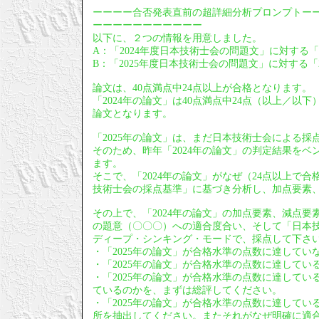
ーーーー合否発表直前の超詳細分析プロンプトー
ーーーーーーーーーーー
以下に、２つの情報を用意しました。
A：「2024年度日本技術士会の問題文」に対する「
B：「2025年度日本技術士会の問題文」に対する「2
論文は、40点満点中24点以上が合格となります。
「2024年の論文」は40点満点中24点（以上／
論文となります。
「2025年の論文」は、まだ日本技術士会による採
そのため、昨年「2024年の論文」の判定結果をベ
ます。
そこで、「2024年の論文」がなぜ（24点以上で
技術士会の採点基準」に基づき分析し、加点要素
その上で、「2024年の論文」の加点要素、減点要
の題意（〇〇〇）への適合度合い、そして「日本技
ディープ・シンキング・モードで、採点して下さ
・「2025年の論文」が合格水準の点数に達して
・「2025年の論文」が合格水準の点数に達して
・「2025年の論文」が合格水準の点数に達してい
ているのかを、まずは総評してください。
・「2025年の論文」が合格水準の点数に達して
所を抽出してください。またそれがなぜ明確に適