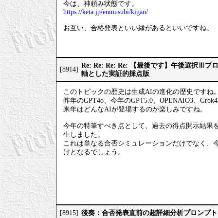
今は、神頼み状態です。
https://keta.jp/enmusubi/kigan/
お互い、合格発表といい縁があるといいですね。
Re: Re: Re: Re: 【最後です】午後選
[8914]
軸とした実証的採点版
このトピックの歴史は生成AIの進化の歴史ですね
昨年のGPT4o、今年のGPT5.0、OPENAIO3、Gro
来年はどんなAIが登場するのか楽しみですね。
今年の特筆すべき点として、過去の得点開示結果
生しました。
これは単なる合否シミュレーションだけでなく、
けとなるでしょう。
後奏：合否発表直前の超詳細分析プロンプト
[8915]