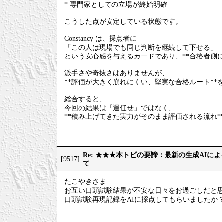
* 専門家としての立場が終始明確
こうした点が安定している状態です。
Constancy は、採点者に
「この人は現場でも同じ判断を継続して下せる」
という安心感を与えるカードであり、**合格者側
派手さや奇抜さはありませんが、
**評価が大きく崩れにくい、堅実な合格ルート**
総合すると、
今回の結果は「運任せ」ではなく、
**積み上げてきた実力がそのまま評価される流れ*
Re: ★★★本トピの要諦：最新の生成AIに
[9517]
て
たこやきさま
お互い口頭試験結果が不安な日々をお過ごしだと
口頭試験再現記録をAIに採点してもらいましたか