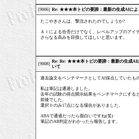
Re: ★★★本トピの要諦：最新の生成AIに
[9006]
たこやきさんは、撃沈されたのでしょうか?
ＡＩによる合否だけでなく、レベルアップのアイ
さらなる高みを目指してほしいと思います。
Re: Re: ★★★本トピの要諦：最新の生成
[9008]
いて
過去論文をベンチマークとしてAI採点していたも
私は筆記は通過しました。
去年の試験の得点開示結果をベンチマークにすると、
前後でした。
選択Ⅱのみ17点になる場合がありました。
ABAで通過だったら面白いですね(笑)
筆記のAB判定がわかったら報告します。