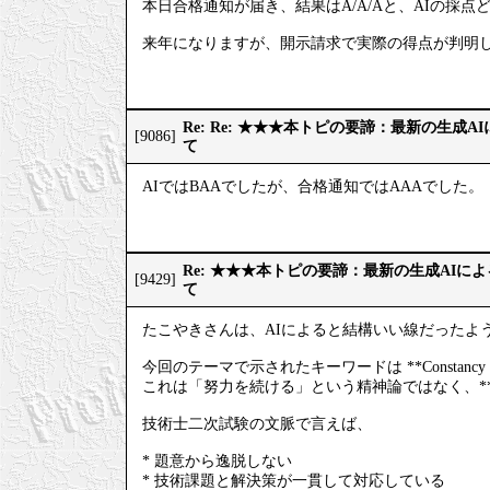
本日合格通知が届き、結果はA/A/Aと、AIの採点
来年になりますが、開示請求で実際の得点が判明
Re: Re: ★★★本トピの要諦：最新の生成
[9086]
て
AIではBAAでしたが、合格通知ではAAAでした。
Re: ★★★本トピの要諦：最新の生成AIに
[9429]
て
たこやきさんは、AIによると結構いい線だったよ
今回のテーマで示されたキーワードは **Constan
これは「努力を続ける」という精神論ではなく、*
技術士二次試験の文脈で言えば、
* 題意から逸脱しない
* 技術課題と解決策が一貫して対応している