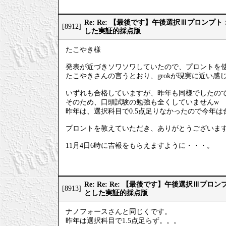
Re: Re: 【最後です】午後選択Ⅲプロン
[8912]
した実証的採点版
たこやき様
発表が近づきソワソワしていたので、プロントを
たこやきさんの言うとおり、grokが現実に近い感
いずれも合格していますが、昨年も同様でしたの
そのため、口頭試験の勉強も全くしていませんw
昨年は、選択科目で0.5点足りなかったので今年
プロントを教えていただき、ありがとうございま
11月4日6時に吉報をもらえますように・・・。
Re: Re: Re: 【最後です】午後選択Ⅲプ
[8913]
とした実証的採点版
ナノフォースさんと同じくです。
昨年は選択科目で1.5点足らず。。。