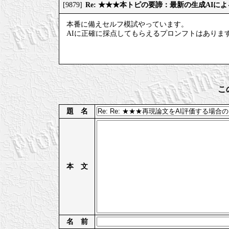
Re: ★★★本トピの要諦：最新の生成AIに
[9879]
本番に備えセルフ模試やっています。
AIに正確に採点してもらえるプロンフトはありま
こ
題 名
本 文
名 前