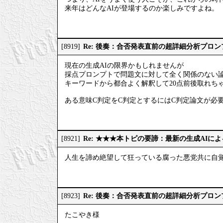
来年はどんなAIが登場するのか楽しみですよね。
Re: 後奏：合否発表直前の超詳細分析プロ
[8919]
現在の生成AIの限界かもしれませんが
採点プロンプトで問題文に対して全く関係のない
キーワードから都合よく解釈して20点前後取れち
ある意味C判定をC判定とするにはC判定論文が必
Re: ★★★本トピの要諦：最新の生成AIに
[8921]
人生を諦め絶望して狂っている腐った悪党共に自
Re: 後奏：合否発表直前の超詳細分析プロ
[8923]
たこやき様