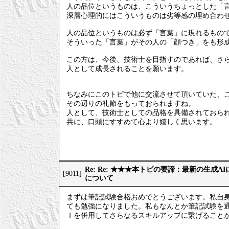
人の品位というものは、こういうちょっとした「
深層心理的にはこういうものは劣等感の埋め合わ
人の品位というものは必ず「言葉」に現れるもの
そういった「言葉」がその人の「顔つき」をも形
この方は、今後、技術士を目指すのであれば、さ
人として成長されることを願います。
ちなみにこのトピで他に交流させて頂いていた、
その辺りの礼節をもっておられますね。
人として、技術士としての品格を具備されておら
共に、口頭にすすめて心より嬉しく思います。
Re: Re: ★★★本トピの要諦：最新の生成
[9011]
について
まずは筆記試験合格おめでとうございます。私自
ても勉強になりました。私もなんとか筆記試験を
Ｉを併用してさらなるスキルアップに繋げること