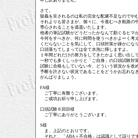
申し訳ありません。
さて。
疑義を呈されるのは私の完全な配慮不足なのでや
それよりも皆さまが、個々に、今進むべき航路の
専心されることを逍遥いたします。
他者の筆記試験がどうだったかなんて勘ぐるヒマ
今何をすべきか、何に時間を使うべきかよーく考
くだらないことを気にして、口頭対策が疎かにな
口頭落ちてしまっては全て水泡に帰しますよ。
１年間どれだけの努力をしてきたかよく思い出し
一秒でも多くしっかりと「ご自身」の口頭試験対
試験に合格もしていない今、どういう状況かを改
予断を許さない状況であることをどうかお忘れな
がんばりましょう。
FA様
ご丁寧に有難うございます。
ご成功お祈り申し上げます。
口頭試験６回目様
ご丁寧にありがとうございます。
S様
ま、上記のとおりです。
それと、「ABA＝不合格」は認識として誤りで