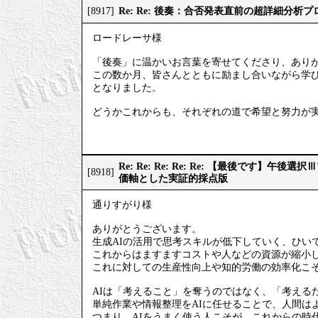
Re: Re: 後奏：合否発表直前の超詳細分析
[8917]
ロードレーサ様
「後奏」に温かいお言葉を寄せてくださり、あり
この数か月、皆さんとともに励まし合いながら学
となりました。
どうかこれからも、それぞれの道で希望と努力が
Re: Re: Re: Re: Re: 【最後です】
[8918]
価軸とした実証的採点版
通りすがり様
ありがとうございます。
生成AIの活用で思考スキルが低下していく、ひい
これからはますますコストや人などの資源が縮小
これに対しての生産性向上や知的労働の効率化こそ
AIは「考えること」を奪うのではなく、「考える
単純作業や情報整理をAIに任せることで、人間は
つまり、AIをうまく使う人こそが、これからの時