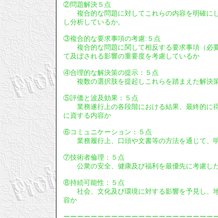
②問題解決５点
複合的な問題に対してこれらの内容を明確にし
し分析しているか。
③複合的な要求事項の考慮:５点
複合的な問題に関して相反する要求事項（必要
て及ぼされる影響の重要度を考慮しているか
④合理的な解決策の提示：５点
複数の選択肢を提起しこれらを踏まえた解決策
⑤評価と波及効果：５点
業務遂行上の各段階における結果、最終的に得
に資する内容か
⑥コミュニケーション：５点
業務履行上、口頭や文書等の方法を通じて、明
⑦技術者倫理：５点
公衆の安全、健康及び福利を最優先に考慮し
⑧持続可能性：５点
社会、文化及び環境に対する影響を予見し、地
容か
ーーーーーーーーーーーーーーーーーーーーーー