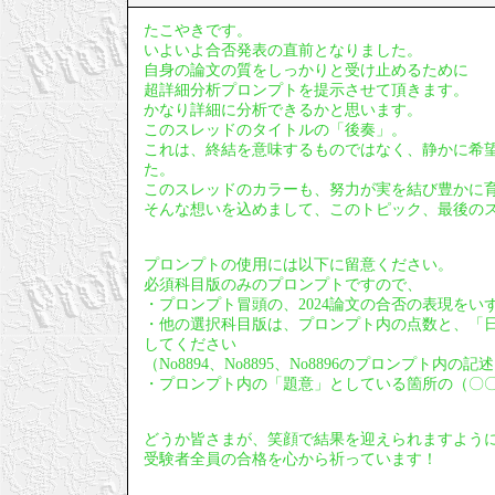
たこやきです。
いよいよ合否発表の直前となりました。
自身の論文の質をしっかりと受け止めるために
超詳細分析プロンプトを提示させて頂きます。
かなり詳細に分析できるかと思います。
このスレッドのタイトルの「後奏」。
これは、終結を意味するものではなく、静かに希
た。
このスレッドのカラーも、努力が実を結び豊かに
そんな想いを込めまして、このトピック、最後の
プロンプトの使用には以下に留意ください。
必須科目版のみのプロンプトですので、
・プロンプト冒頭の、2024論文の合否の表現をい
・他の選択科目版は、プロンプト内の点数と、「
してください
（No8894、No8895、No8896のプロンプト内
・プロンプト内の「題意」としている箇所の（〇
どうか皆さまが、笑顔で結果を迎えられますよう
受験者全員の合格を心から祈っています！