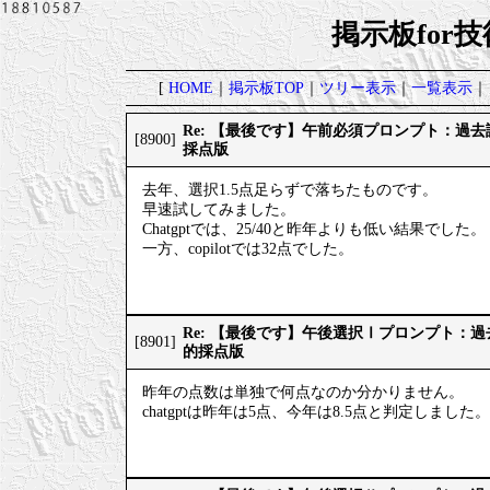
掲示板for
[
HOME
｜
掲示板TOP
｜
ツリー表示
｜
一覧表示
｜
Re: 【最後です】午前必須プロンプト：過
[8900]
採点版
去年、選択1.5点足らずで落ちたものです。
早速試してみました。
Chatgptでは、25/40と昨年よりも低い結果でした。
一方、copilotでは32点でした。
Re: 【最後です】午後選択Ⅰプロンプト：
[8901]
的採点版
昨年の点数は単独で何点なのか分かりません。
chatgptは昨年は5点、今年は8.5点と判定しました。