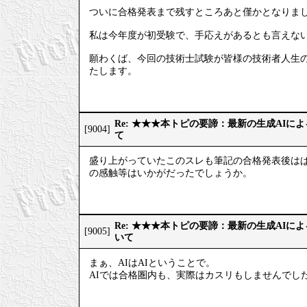
ついに合格発表まで残すところあと僅かとなりま
私は今年度が初受験で、手応えがあるとも言えない
願わくば、今回の技術士試験が皆様の技術者人生
たします。
Re: ★★★本トピの要諦：最新の生成AIに
[9004]
て
盛り上がっていたこのスレも筆記の合格発表後はぱ
の感触等はいかがだったでしょうか。
Re: ★★★本トピの要諦：最新の生成AIに
[9005]
いて
まぁ、AIはAIということで。
AIでは合格圏内も、実際はカスリもしませんでし