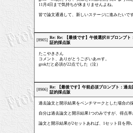
11月4日まで気持ちが休まりませんよね。
皆で論文通過して、新しいステージに進みたいで
Re: Re: 【最後です】午後選択Ⅲプロン
[8905]
証的採点版
たこやきさん
コメント、ありがとうございあｍす。
grokだと必須が22点でした（泣）
Re: 【最後です】午前必須プロンプト：過
[8906]
証的採点版
過去論文と開示結果をベンチマークとした場合の
自分は過去論文と開示結果1つのみですが、得点率
論文と開示結果が2セットあれば、1セット目を用