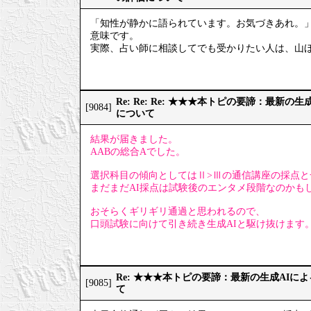
「知性が静かに語られています。お気づきあれ。
意味です。
実際、占い師に相談してでも受かりたい人は、山
Re: Re: Re: ★★★本トピの要諦：最新
[9084]
について
結果が届きました。
AABの総合Aでした。
選択科目の傾向としてはⅡ>Ⅲの通信講座の採点と
まだまだAI採点は試験後のエンタメ段階なのかも
おそらくギリギリ通過と思われるので、
口頭試験に向けて引き続き生成AIと駆け抜けます
Re: ★★★本トピの要諦：最新の生成AIに
[9085]
て