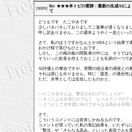
Re: ★★★本トピの要諦：最新の生成AIに
[9009]
て
どうもです たこやきです
少しバタバタしておりましてご返事が遅くなりま
申し訳ありません。この週末ようやく一息といっ
さて、私のほうですがなんとかABAという結果で
おかげ様で喜びもひとしおです。
しかし、この掲示板の閲覧者の中には、そうでは
そういった歓喜を控えておくことも礼節の一つで
AI評価との整合ですが、実際の採点者の感覚との
それは誰にも分りません。特に「題意」の適合性
ただ、水準としては近似したものかと。
>>たこやきさんは、撃沈されたのでしょうか?
>>ＡＩによる合否だけでなく、レベルアップのア
>>１つとして次年度に向けてさらなる高みを目指
さて。
こういうコメントには首肯しかねるものです。
コメントが滞っていた私の筆記結果を、いたずら
「撃沈」や「さらなる高み」といった表現で人を