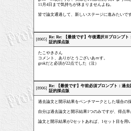
11月4日まで気持ちが休まりませんよね。
皆で論文通過して、新しいステージに進みたいで
Re: Re: 【最後です】午後選択Ⅲプロン
[8905]
証的採点版
たこやきさん
コメント、ありがとうございあｍす。
grokだと必須が22点でした（泣）
Re: 【最後です】午前必須プロンプト：過
[8906]
証的採点版
過去論文と開示結果をベンチマークとした場合の
自分は過去論文と開示結果1つのみですが、得点率
論文と開示結果が2セットあれば、1セット目を用