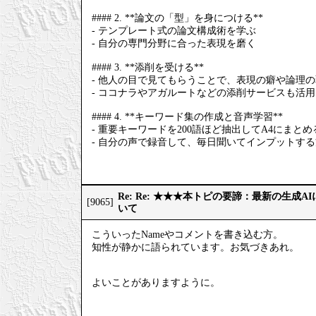
#### 2. **論文の「型」を身につける**
- テンプレート式の論文構成術を学ぶ
- 自分の専門分野に合った表現を磨く
#### 3. **添削を受ける**
- 他人の目で見てもらうことで、表現の癖や論理
- ココナラやアガルートなどの添削サービスも活
#### 4. **キーワード集の作成と音声学習**
- 重要キーワードを200語ほど抽出してA4にまとめ
- 自分の声で録音して、毎日聞いてインプットす
Re: Re: ★★★本トピの要諦：最新の生成
[9065]
いて
こういったNameやコメントを書き込む方。
知性が静かに語られています。お気づきあれ。
よいことがありますように。