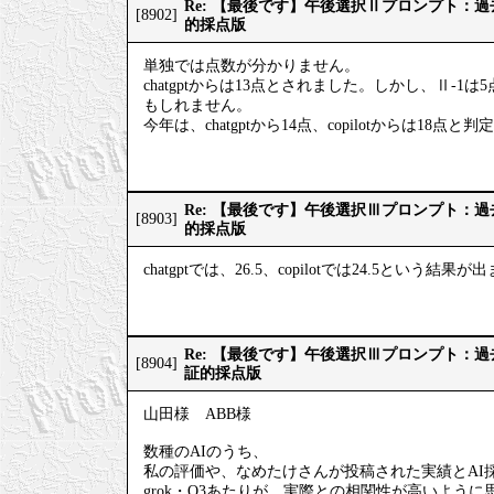
Re: 【最後です】午後選択Ⅱプロンプト：
[8902]
的採点版
単独では点数が分かりません。
chatgptからは13点とされました。しかし、Ⅱ-1
もしれません。
今年は、chatgptから14点、copilotからは18点
Re: 【最後です】午後選択Ⅲプロンプト：
[8903]
的採点版
chatgptでは、26.5、copilotでは24.5という結果
Re: 【最後です】午後選択Ⅲプロンプト：
[8904]
証的採点版
山田様 ABB様
数種のAIのうち、
私の評価や、なめたけさんが投稿された実績とAI
grok・O3あたりが、実際との相関性が高いように