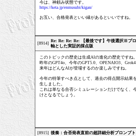
今は、神頼み状態です。
https://keta.jp/enmusubi/kigan/
お互い、合格発表といい縁があるといいですね。
Re: Re: Re: Re: 【最後です】午後選
[8914]
軸とした実証的採点版
このトピックの歴史は生成AIの進化の歴史ですね
昨年のGPT4o、今年のGPT5.0、OPENAIO3、Gro
来年はどんなAIが登場するのか楽しみですね。
今年の特筆すべき点として、過去の得点開示結果
生しました。
これは単なる合否シミュレーションだけでなく、
けとなるでしょう。
後奏：合否発表直前の超詳細分析プロンプト
[8915]