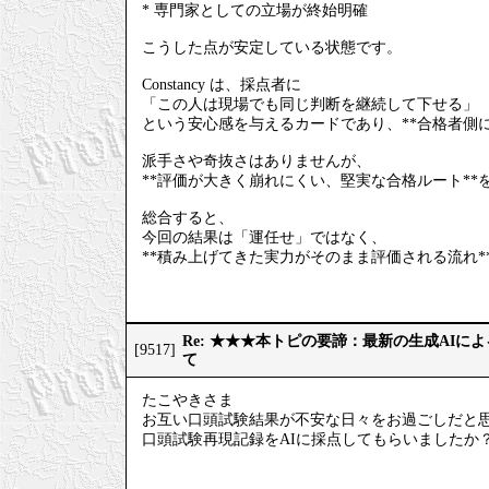
* 専門家としての立場が終始明確
こうした点が安定している状態です。
Constancy は、採点者に
「この人は現場でも同じ判断を継続して下せる」
という安心感を与えるカードであり、**合格者側
派手さや奇抜さはありませんが、
**評価が大きく崩れにくい、堅実な合格ルート**
総合すると、
今回の結果は「運任せ」ではなく、
**積み上げてきた実力がそのまま評価される流れ*
Re: ★★★本トピの要諦：最新の生成AIに
[9517]
て
たこやきさま
お互い口頭試験結果が不安な日々をお過ごしだと
口頭試験再現記録をAIに採点してもらいましたか