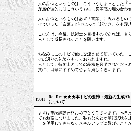
人の品位というものは、こういうちょっとした「
深層心理的にはこういうものは劣等感の埋め合わ
人の品位というものは必ず「言葉」に現れるもの
そういった「言葉」がその人の「顔つき」をも形
この方は、今後、技術士を目指すのであれば、さ
人として成長されることを願います。
ちなみにこのトピで他に交流させて頂いていた、
その辺りの礼節をもっておられますね。
人として、技術士としての品格を具備されておら
共に、口頭にすすめて心より嬉しく思います。
Re: Re: ★★★本トピの要諦：最新の生成
[9011]
について
まずは筆記試験合格おめでとうございます。私自
ても勉強になりました。私もなんとか筆記試験を
Ｉを併用してさらなるスキルアップに繋げること