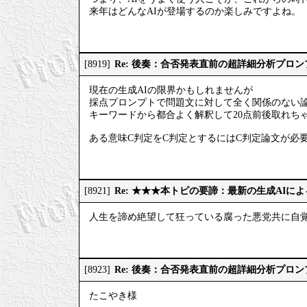
来年はどんなAIが登場するのか楽しみですよね。
Re: 後奏：合否発表直前の超詳細分析プロ
[8919]
現在の生成AIの限界かもしれませんが
採点プロンプトで問題文に対して全く関係のない
キーワードから都合よく解釈して20点前後取れち
ある意味C判定をC判定とするにはC判定論文が必
Re: ★★★本トピの要諦：最新の生成AIに
[8921]
人生を諦め絶望して狂っている腐った悪党共に自
Re: 後奏：合否発表直前の超詳細分析プロ
[8923]
たこやき様