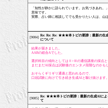
「知性が静かに語られています。お気づきあれ。
意味です。
実際、占い師に相談してでも受かりたい人は、山
Re: Re: Re: ★★★本トピの要諦：最新
[9084]
について
結果が届きました。
AABの総合Aでした。
選択科目の傾向としてはⅡ>Ⅲの通信講座の採点と
まだまだAI採点は試験後のエンタメ段階なのかも
おそらくギリギリ通過と思われるので、
口頭試験に向けて引き続き生成AIと駆け抜けます
Re: ★★★本トピの要諦：最新の生成AIに
[9085]
て