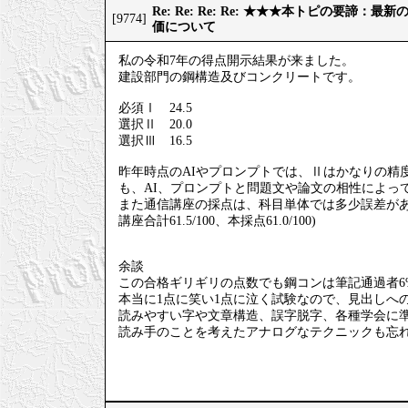
Re: Re: Re: Re: ★★★本トピの要諦：
[9774]
価について
私の令和7年の得点開示結果が来ました。
建設部門の鋼構造及びコンクリートです。
必須Ⅰ 24.5
選択Ⅱ 20.0
選択Ⅲ 16.5
昨年時点のAIやプロンプトでは、Ⅱはかなりの精
も、AI、プロンプトと問題文や論文の相性によっ
また通信講座の採点は、科目単体では多少誤差が
講座合計61.5/100、本採点61.0/100)
余談
この合格ギリギリの点数でも鋼コンは筆記通過者6
本当に1点に笑い1点に泣く試験なので、見出しへ
読みやすい字や文章構造、誤字脱字、各種学会に
読み手のことを考えたアナログなテクニックも忘