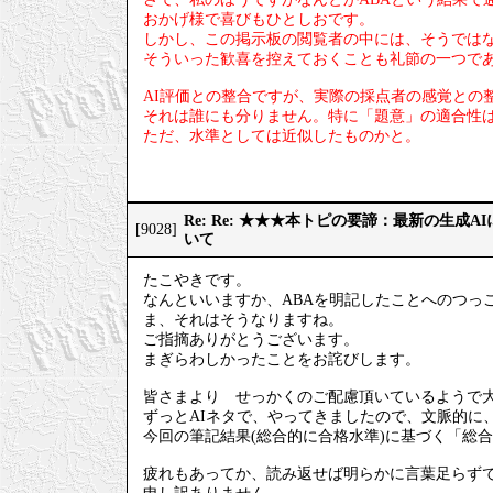
おかげ様で喜びもひとしおです。
しかし、この掲示板の閲覧者の中には、そうでは
そういった歓喜を控えておくことも礼節の一つで
AI評価との整合ですが、実際の採点者の感覚との
それは誰にも分りません。特に「題意」の適合性
ただ、水準としては近似したものかと。
Re: Re: ★★★本トピの要諦：最新の生成
[9028]
いて
たこやきです。
なんといいますか、ABAを明記したことへのつっ
ま、それはそうなりますね。
ご指摘ありがとうございます。
まぎらわしかったことをお詫びします。
皆さまより せっかくのご配慮頂いているようで
ずっとAIネタで、やってきましたので、文脈的に
今回の筆記結果(総合的に合格水準)に基づく「総
疲れもあってか、読み返せば明らかに言葉足らず