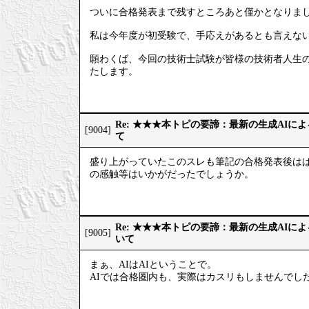
ついに合格発表まで残すところあと僅かとなりま
私は今年度が初受験で、手応えがあるとも言えない
願わくば、今回の技術士試験が皆様の技術者人生
たします。
Re: ★★★本トピの要諦：最新の生成AIに
[9004]
て
盛り上がっていたこのスレも筆記の合格発表後はぱ
の感触等はいかがだったでしょうか。
Re: ★★★本トピの要諦：最新の生成AIに
[9005]
いて
まぁ、AIはAIということで。
AIでは合格圏内も、実際はカスリもしませんでし