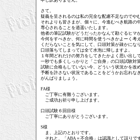
申し訳ありません。
さて。
疑義を呈されるのは私の完全な配慮不足なのでや
それよりも皆さまが、個々に、今進むべき航路の
専心されることを逍遥いたします。
他者の筆記試験がどうだったかなんて勘ぐるヒマ
今何をすべきか、何に時間を使うべきかよーく考
くだらないことを気にして、口頭対策が疎かにな
口頭落ちてしまっては全て水泡に帰しますよ。
１年間どれだけの努力をしてきたかよく思い出し
一秒でも多くしっかりと「ご自身」の口頭試験対
試験に合格もしていない今、どういう状況かを改
予断を許さない状況であることをどうかお忘れな
がんばりましょう。
FA様
ご丁寧に有難うございます。
ご成功お祈り申し上げます。
口頭試験６回目様
ご丁寧にありがとうございます。
S様
ま、上記のとおりです。
それと、「ABA＝不合格」は認識として誤りで