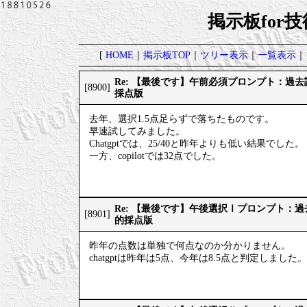
掲示板for
[
HOME
｜
掲示板TOP
｜
ツリー表示
｜
一覧表示
｜
Re: 【最後です】午前必須プロンプト：過
[8900]
採点版
去年、選択1.5点足らずで落ちたものです。
早速試してみました。
Chatgptでは、25/40と昨年よりも低い結果でした。
一方、copilotでは32点でした。
Re: 【最後です】午後選択Ⅰプロンプト：
[8901]
的採点版
昨年の点数は単独で何点なのか分かりません。
chatgptは昨年は5点、今年は8.5点と判定しました。