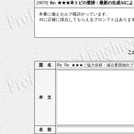
Re: ★★★本トピの要諦：最新の生成AIに
[9879]
本番に備えセルフ模試やっています。
AIに正確に採点してもらえるプロンフトはありま
こ
題 名
本 文
名 前