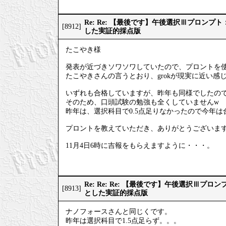
Re: Re: 【最後です】午後選択Ⅲプロン
[8912]
した実証的採点版
たこやき様
発表が近づきソワソワしていたので、プロントを
たこやきさんの言うとおり、grokが現実に近い感
いずれも合格していますが、昨年も同様でしたの
そのため、口頭試験の勉強も全くしていませんw
昨年は、選択科目で0.5点足りなかったので今年
プロントを教えていただき、ありがとうございま
11月4日6時に吉報をもらえますように・・・。
Re: Re: Re: 【最後です】午後選択Ⅲプ
[8913]
とした実証的採点版
ナノフォースさんと同じくです。
昨年は選択科目で1.5点足らず。。。