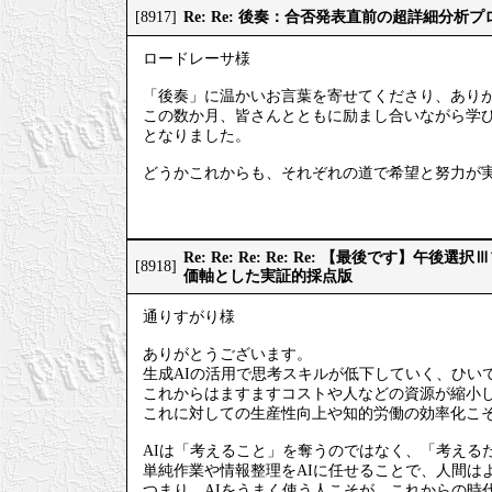
Re: Re: 後奏：合否発表直前の超詳細分析
[8917]
ロードレーサ様
「後奏」に温かいお言葉を寄せてくださり、あり
この数か月、皆さんとともに励まし合いながら学
となりました。
どうかこれからも、それぞれの道で希望と努力が
Re: Re: Re: Re: Re: 【最後です】
[8918]
価軸とした実証的採点版
通りすがり様
ありがとうございます。
生成AIの活用で思考スキルが低下していく、ひい
これからはますますコストや人などの資源が縮小
これに対しての生産性向上や知的労働の効率化こそ
AIは「考えること」を奪うのではなく、「考える
単純作業や情報整理をAIに任せることで、人間は
つまり、AIをうまく使う人こそが、これからの時