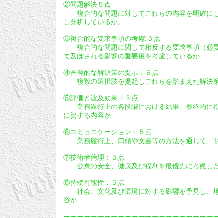
②問題解決５点
複合的な問題に対してこれらの内容を明確にし
し分析しているか。
③複合的な要求事項の考慮:５点
複合的な問題に関して相反する要求事項（必要
て及ぼされる影響の重要度を考慮しているか
④合理的な解決策の提示：５点
複数の選択肢を提起しこれらを踏まえた解決策
⑤評価と波及効果：５点
業務遂行上の各段階における結果、最終的に得
に資する内容か
⑥コミュニケーション：５点
業務履行上、口頭や文書等の方法を通じて、明
⑦技術者倫理：５点
公衆の安全、健康及び福利を最優先に考慮し
⑧持続可能性：５点
社会、文化及び環境に対する影響を予見し、地
容か
ーーーーーーーーーーーーーーーーーーーーーー