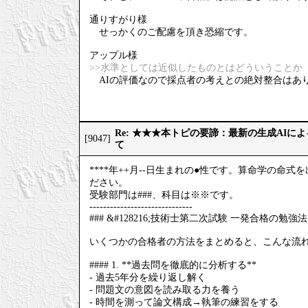
通りすがり様
せっかくのご配慮を頂き恐縮です。
アップル様
>>水準としては近似したものとはどういうことか
AIの評価なので採点者の考えとの絶対整合はあ
Re: ★★★本トピの要諦：最新の生成AIに
[9047]
て
****年++月--日生まれの●性です。算命学の
ださい。
受験部門は###、科目は※※です。
------------------------------
### &#128216;技術士第二次試験 一発合格の勉強法
いくつかの合格者の方法をまとめると、こんな流
#### 1. **過去問を徹底的に分析する**
- 過去5年分を繰り返し解く
- 問題文の意図を読み取る力を養う
- 時間を測って論文構成→執筆の練習をする