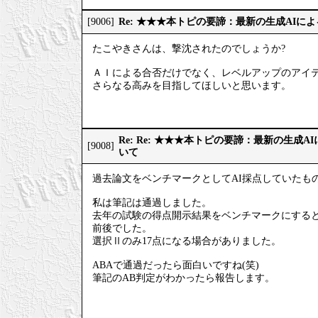
Re: ★★★本トピの要諦：最新の生成AIに
[9006]
たこやきさんは、撃沈されたのでしょうか?
ＡＩによる合否だけでなく、レベルアップのアイ
さらなる高みを目指してほしいと思います。
Re: Re: ★★★本トピの要諦：最新の生成
[9008]
いて
過去論文をベンチマークとしてAI採点していたも
私は筆記は通過しました。
去年の試験の得点開示結果をベンチマークにすると、
前後でした。
選択Ⅱのみ17点になる場合がありました。
ABAで通過だったら面白いですね(笑)
筆記のAB判定がわかったら報告します。