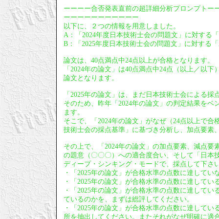
ーーーー合否発表直前の超詳細分析プロンプトー
ーーーーーーーーーーー
以下に、２つの情報を用意しました。
A：「2024年度日本技術士会の問題文」に対する「
B：「2025年度日本技術士会の問題文」に対する「2
論文は、40点満点中24点以上が合格となります。
「2024年の論文」は40点満点中24点（以上／
論文となります。
「2025年の論文」は、まだ日本技術士会による採
そのため、昨年「2024年の論文」の判定結果をベ
ます。
そこで、「2024年の論文」がなぜ（24点以上で
技術士会の採点基準」に基づき分析し、加点要素
その上で、「2024年の論文」の加点要素、減点要
の題意（〇〇〇）への適合度合い、そして「日本技
ディープ・シンキング・モードで、採点して下さ
・「2025年の論文」が合格水準の点数に達して
・「2025年の論文」が合格水準の点数に達して
・「2025年の論文」が合格水準の点数に達してい
ているのかを、まずは総評してください。
・「2025年の論文」が合格水準の点数に達して
所を抽出してください。またそれがなぜ明確に適