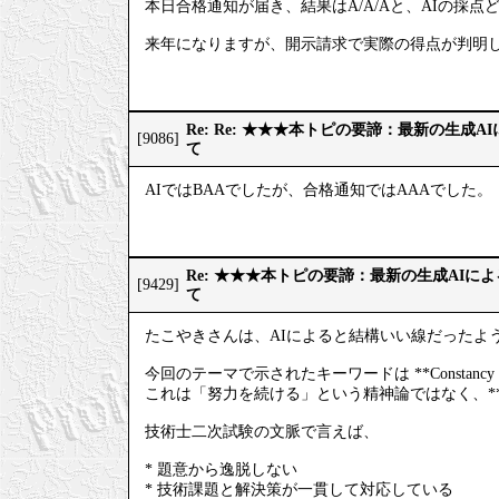
本日合格通知が届き、結果はA/A/Aと、AIの採点
来年になりますが、開示請求で実際の得点が判明
Re: Re: ★★★本トピの要諦：最新の生成
[9086]
て
AIではBAAでしたが、合格通知ではAAAでした。
Re: ★★★本トピの要諦：最新の生成AIに
[9429]
て
たこやきさんは、AIによると結構いい線だったよ
今回のテーマで示されたキーワードは **Constan
これは「努力を続ける」という精神論ではなく、*
技術士二次試験の文脈で言えば、
* 題意から逸脱しない
* 技術課題と解決策が一貫して対応している