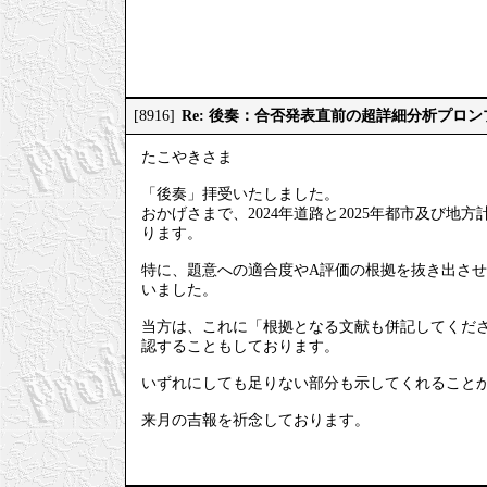
Re: 後奏：合否発表直前の超詳細分析プロ
[8916]
たこやきさま
「後奏」拝受いたしました。
おかげさまで、2024年道路と2025年都市及び
ります。
特に、題意への適合度やA評価の根拠を抜き出させ
いました。
当方は、これに「根拠となる文献も併記してくださ
認することもしております。
いずれにしても足りない部分も示してくれること
来月の吉報を祈念しております。