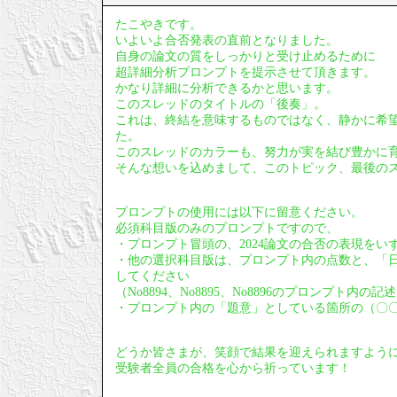
たこやきです。
いよいよ合否発表の直前となりました。
自身の論文の質をしっかりと受け止めるために
超詳細分析プロンプトを提示させて頂きます。
かなり詳細に分析できるかと思います。
このスレッドのタイトルの「後奏」。
これは、終結を意味するものではなく、静かに希
た。
このスレッドのカラーも、努力が実を結び豊かに
そんな想いを込めまして、このトピック、最後の
プロンプトの使用には以下に留意ください。
必須科目版のみのプロンプトですので、
・プロンプト冒頭の、2024論文の合否の表現をい
・他の選択科目版は、プロンプト内の点数と、「
してください
（No8894、No8895、No8896のプロンプト内
・プロンプト内の「題意」としている箇所の（〇
どうか皆さまが、笑顔で結果を迎えられますよう
受験者全員の合格を心から祈っています！