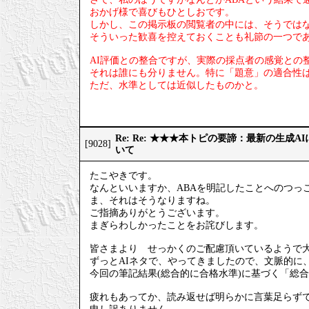
おかげ様で喜びもひとしおです。
しかし、この掲示板の閲覧者の中には、そうでは
そういった歓喜を控えておくことも礼節の一つで
AI評価との整合ですが、実際の採点者の感覚との
それは誰にも分りません。特に「題意」の適合性
ただ、水準としては近似したものかと。
Re: Re: ★★★本トピの要諦：最新の生成
[9028]
いて
たこやきです。
なんといいますか、ABAを明記したことへのつっ
ま、それはそうなりますね。
ご指摘ありがとうございます。
まぎらわしかったことをお詫びします。
皆さまより せっかくのご配慮頂いているようで
ずっとAIネタで、やってきましたので、文脈的に
今回の筆記結果(総合的に合格水準)に基づく「総
疲れもあってか、読み返せば明らかに言葉足らず