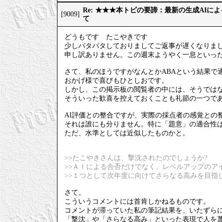
Re: ★★★本トピの要諦：最新の生成AIに
[9009]
て
どうもです たこやきです
少しバタバタしておりましてご返事が遅くなりま
申し訳ありません。この週末ようやく一息といっ
さて、私のほうですがなんとかABAという結果で
おかげ様で喜びもひとしおです。
しかし、この掲示板の閲覧者の中には、そうでは
そういった歓喜を控えておくことも礼節の一つで
AI評価との整合ですが、実際の採点者の感覚との
それは誰にも分りません。特に「題意」の適合性
ただ、水準としては近似したものかと。
>>たこやきさんは、撃沈されたのでしょうか?
>>ＡＩによる合否だけでなく、レベルアップのア
>>１つとして次年度に向けてさらなる高みを目指
さて。
こういうコメントには首肯しかねるものです。
コメントが滞っていた私の筆記結果を、いたずら
「撃沈」や「さらなる高み」といった表現で人を