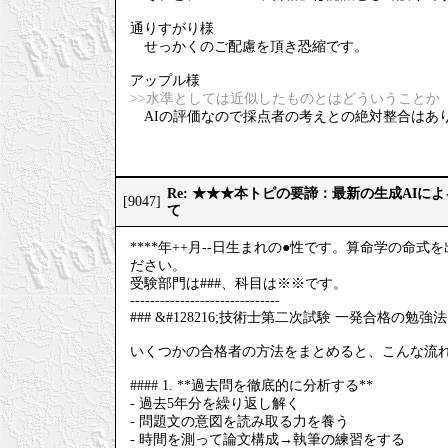
通りすがり様
せっかくのご配慮を頂き恐縮です。
アップル様
>>水準としては近似したものとはどういうことか
AIの評価なので採点者の考えとの絶対整合はあ
Re: ★★★本トピの要諦：最新の生成AIに
[9047]
て
****年++月--日生まれの●性です。算命学の
ださい。
受験部門は###、科目は※※です。
------------------------------
### &#128216;技術士第二次試験 一発合格の勉強法
いくつかの合格者の方法をまとめると、こんな流
#### 1. **過去問を徹底的に分析する**
- 過去5年分を繰り返し解く
- 問題文の意図を読み取る力を養う
- 時間を測って論文構成→執筆の練習をする