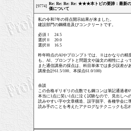
Re: Re: Re: Re: ★★★本トピの要諦：
[9774]
価について
私の令和7年の得点開示結果が来ました。
建設部門の鋼構造及びコンクリートです。
必須Ⅰ 24.5
選択Ⅱ 20.0
選択Ⅲ 16.5
昨年時点のAIやプロンプトでは、Ⅱはかなりの精
も、AI、プロンプトと問題文や論文の相性によっ
また通信講座の採点は、科目単体では多少誤差が
講座合計61.5/100、本採点61.0/100)
余談
この合格ギリギリの点数でも鋼コンは筆記通過者6
本当に1点に笑い1点に泣く試験なので、見出しへ
読みやすい字や文章構造、誤字脱字、各種学会に
読み手のことを考えたアナログなテクニックも忘