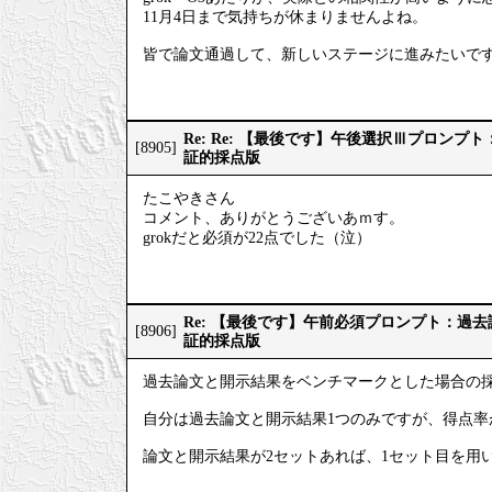
11月4日まで気持ちが休まりませんよね。
皆で論文通過して、新しいステージに進みたいで
Re: Re: 【最後です】午後選択Ⅲプロン
[8905]
証的採点版
たこやきさん
コメント、ありがとうございあｍす。
grokだと必須が22点でした（泣）
Re: 【最後です】午前必須プロンプト：過
[8906]
証的採点版
過去論文と開示結果をベンチマークとした場合の
自分は過去論文と開示結果1つのみですが、得点率
論文と開示結果が2セットあれば、1セット目を用