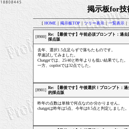
掲示板for
[
HOME
｜
掲示板TOP
｜
ツリー表示
｜
一覧表示
｜
Re: 【最後です】午前必須プロンプト：過
[8900]
採点版
去年、選択1.5点足らずで落ちたものです。
早速試してみました。
Chatgptでは、25/40と昨年よりも低い結果でした。
一方、copilotでは32点でした。
Re: 【最後です】午後選択Ⅰプロンプト：
[8901]
的採点版
昨年の点数は単独で何点なのか分かりません。
chatgptは昨年は5点、今年は8.5点と判定しました。