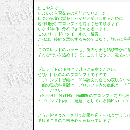
たこやきです。
いよいよ合否発表の直前となりました。
自身の論文の質をしっかりと受け止めるために
超詳細分析プロンプトを提示させて頂きます。
かなり詳細に分析できるかと思います。
このスレッドのタイトルの「後奏」。
これは、終結を意味するものではなく、静かに希
た。
このスレッドのカラーも、努力が実を結び豊かに
そんな想いを込めまして、このトピック、最後の
プロンプトの使用には以下に留意ください。
必須科目版のみのプロンプトですので、
・プロンプト冒頭の、2024論文の合否の表現をい
・他の選択科目版は、プロンプト内の点数と、「
してください
（No8894、No8895、No8896のプロンプト内
・プロンプト内の「題意」としている箇所の（〇
どうか皆さまが、笑顔で結果を迎えられますよう
受験者全員の合格を心から祈っています！