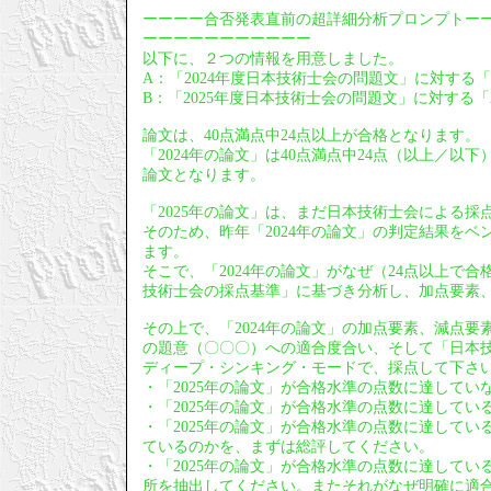
ーーーー合否発表直前の超詳細分析プロンプトー
ーーーーーーーーーーー
以下に、２つの情報を用意しました。
A：「2024年度日本技術士会の問題文」に対する「
B：「2025年度日本技術士会の問題文」に対する「2
論文は、40点満点中24点以上が合格となります。
「2024年の論文」は40点満点中24点（以上／
論文となります。
「2025年の論文」は、まだ日本技術士会による採
そのため、昨年「2024年の論文」の判定結果をベ
ます。
そこで、「2024年の論文」がなぜ（24点以上で
技術士会の採点基準」に基づき分析し、加点要素
その上で、「2024年の論文」の加点要素、減点要
の題意（〇〇〇）への適合度合い、そして「日本技
ディープ・シンキング・モードで、採点して下さ
・「2025年の論文」が合格水準の点数に達して
・「2025年の論文」が合格水準の点数に達して
・「2025年の論文」が合格水準の点数に達してい
ているのかを、まずは総評してください。
・「2025年の論文」が合格水準の点数に達して
所を抽出してください。またそれがなぜ明確に適