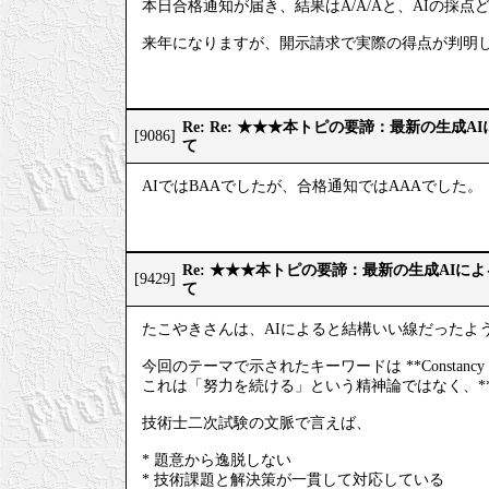
本日合格通知が届き、結果はA/A/Aと、AIの採点
来年になりますが、開示請求で実際の得点が判明
Re: Re: ★★★本トピの要諦：最新の生成
[9086]
て
AIではBAAでしたが、合格通知ではAAAでした。
Re: ★★★本トピの要諦：最新の生成AIに
[9429]
て
たこやきさんは、AIによると結構いい線だったよ
今回のテーマで示されたキーワードは **Constan
これは「努力を続ける」という精神論ではなく、*
技術士二次試験の文脈で言えば、
* 題意から逸脱しない
* 技術課題と解決策が一貫して対応している