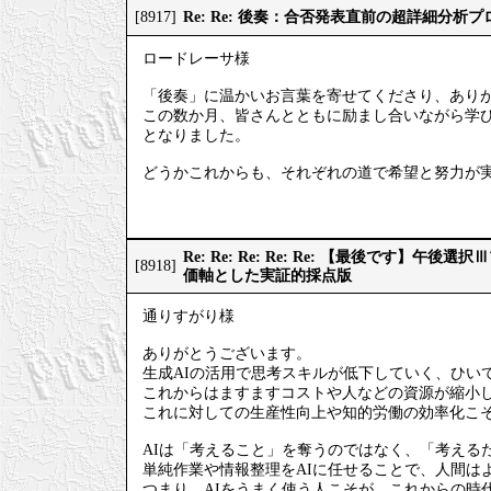
Re: Re: 後奏：合否発表直前の超詳細分析
[8917]
ロードレーサ様
「後奏」に温かいお言葉を寄せてくださり、あり
この数か月、皆さんとともに励まし合いながら学
となりました。
どうかこれからも、それぞれの道で希望と努力が
Re: Re: Re: Re: Re: 【最後です】
[8918]
価軸とした実証的採点版
通りすがり様
ありがとうございます。
生成AIの活用で思考スキルが低下していく、ひい
これからはますますコストや人などの資源が縮小
これに対しての生産性向上や知的労働の効率化こそ
AIは「考えること」を奪うのではなく、「考える
単純作業や情報整理をAIに任せることで、人間は
つまり、AIをうまく使う人こそが、これからの時