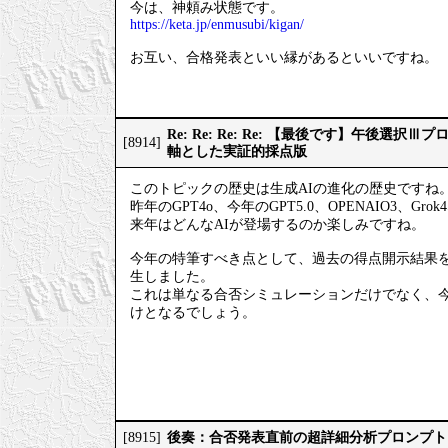
今は、神頼み状態です。
https://keta.jp/enmusubi/kigan/
お互い、合格発表といい縁があるといいですね。
Re: Re: Re: Re: 【最後です】午後選
[8914]
軸とした実証的採点版
このトピックの歴史は生成AIの進化の歴史ですね
昨年のGPT4o、今年のGPT5.0、OPENAIO3、Gro
来年はどんなAIが登場するのか楽しみですね。
今年の特筆すべき点として、過去の得点開示結果
生しました。
これは単なる合否シミュレーションだけでなく、
けとなるでしょう。
後奏：合否発表直前の超詳細分析プロンプト
[8915]