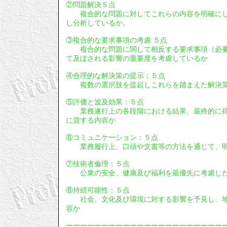
②問題解決５点
複合的な問題に対してこれらの内容を明確にし
し分析しているか。
③複合的な要求事項の考慮:５点
複合的な問題に関して相反する要求事項（必要
て及ぼされる影響の重要度を考慮しているか
④合理的な解決策の提示：５点
複数の選択肢を提起しこれらを踏まえた解決策
⑤評価と波及効果：５点
業務遂行上の各段階における結果、最終的に得
に資する内容か
⑥コミュニケーション：５点
業務履行上、口頭や文書等の方法を通じて、明
⑦技術者倫理：５点
公衆の安全、健康及び福利を最優先に考慮し
⑧持続可能性：５点
社会、文化及び環境に対する影響を予見し、地
容か
ーーーーーーーーーーーーーーーーーーーーーー