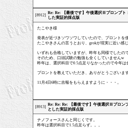
Re: Re: 【最後です】午後選択Ⅲプロン
[8912]
した実証的採点版
たこやき様
発表が近づきソワソワしていたので、プロントを
たこやきさんの言うとおり、grokが現実に近い感
いずれも合格していますが、昨年も同様でしたの
そのため、口頭試験の勉強も全くしていませんw
昨年は、選択科目で0.5点足りなかったので今年
プロントを教えていただき、ありがとうございま
11月4日6時に吉報をもらえますように・・・。
Re: Re: Re: 【最後です】午後選択Ⅲプ
[8913]
とした実証的採点版
ナノフォースさんと同じくです。
昨年は選択科目で1.5点足らず。。。