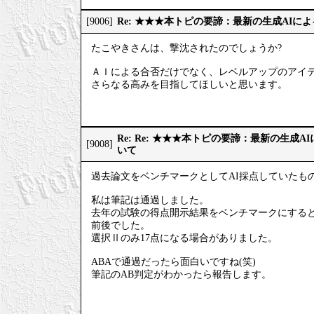
Re: ★★★本トピの要諦：最新の生成AIに
[9006]
たこやきさんは、撃沈されたのでしょうか?
ＡＩによる合否だけでなく、レベルアップのアイ
さらなる高みを目指してほしいと思います。
Re: Re: ★★★本トピの要諦：最新の生成
[9008]
いて
過去論文をベンチマークとしてAI採点していたも
私は筆記は通過しました。
去年の試験の得点開示結果をベンチマークにすると、
前後でした。
選択Ⅱのみ17点になる場合がありました。
ABAで通過だったら面白いですね(笑)
筆記のAB判定がわかったら報告します。