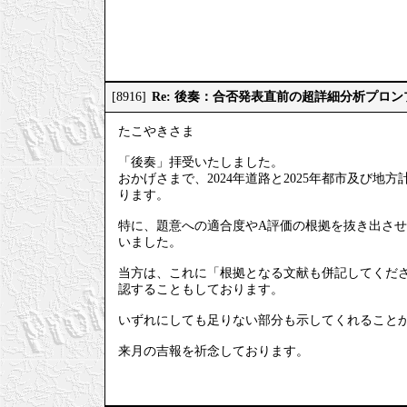
Re: 後奏：合否発表直前の超詳細分析プロ
[8916]
たこやきさま
「後奏」拝受いたしました。
おかげさまで、2024年道路と2025年都市及び
ります。
特に、題意への適合度やA評価の根拠を抜き出させ
いました。
当方は、これに「根拠となる文献も併記してくださ
認することもしております。
いずれにしても足りない部分も示してくれること
来月の吉報を祈念しております。