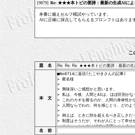
Re: ★★★本トピの要諦：最新の生成AIに
[9879]
本番に備えセルフ模試やっています。
AIに正確に採点してもらえるプロンフトはありま
こ
題 名
本 文
名 前