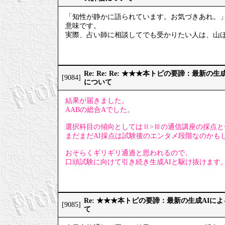
「知性が静かに語られています。お気づきあれ。
意味です。
実際、占い師に相談してでも受かりたい人は、山
Re: Re: Re: ★★★本トピの要諦：最新
[9084]
について
結果が届きました。
AABの総合Aでした。
選択科目の傾向としてはⅡ>Ⅲの通信講座の採点と
まだまだAI採点は試験後のエンタメ段階なのかも
おそらくギリギリ通過と思われるので、
口頭試験に向けて引き続き生成AIと駆け抜けます
Re: ★★★本トピの要諦：最新の生成AIに
[9085]
て