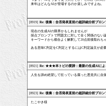
来年はどんなAIが登場するのか楽しみですよね。
Re: 後奏：合否発表直前の超詳細分析プロ
[8919]
現在の生成AIの限界かもしれませんが
採点プロンプトで問題文に対して全く関係のない
キーワードから都合よく解釈して20点前後取れち
ある意味C判定をC判定とするにはC判定論文が必
Re: ★★★本トピの要諦：最新の生成AIに
[8921]
人生を諦め絶望して狂っている腐った悪党共に自
Re: 後奏：合否発表直前の超詳細分析プロ
[8923]
たこやき様