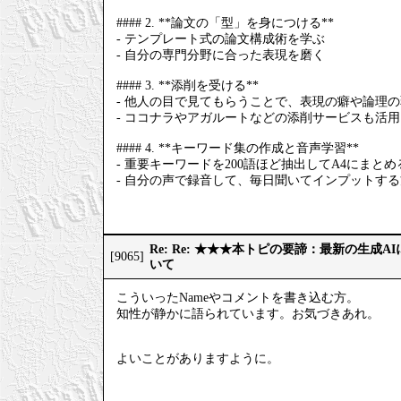
#### 2. **論文の「型」を身につける**
- テンプレート式の論文構成術を学ぶ
- 自分の専門分野に合った表現を磨く
#### 3. **添削を受ける**
- 他人の目で見てもらうことで、表現の癖や論理
- ココナラやアガルートなどの添削サービスも活
#### 4. **キーワード集の作成と音声学習**
- 重要キーワードを200語ほど抽出してA4にまとめ
- 自分の声で録音して、毎日聞いてインプットす
Re: Re: ★★★本トピの要諦：最新の生成
[9065]
いて
こういったNameやコメントを書き込む方。
知性が静かに語られています。お気づきあれ。
よいことがありますように。