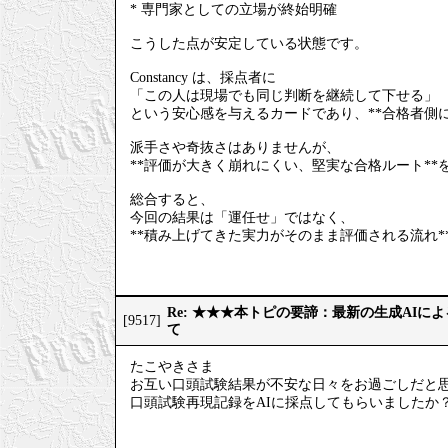
* 専門家としての立場が終始明確
こうした点が安定している状態です。
Constancy は、採点者に
「この人は現場でも同じ判断を継続して下せる」
という安心感を与えるカードであり、**合格者側
派手さや奇抜さはありませんが、
**評価が大きく崩れにくい、堅実な合格ルート**
総合すると、
今回の結果は「運任せ」ではなく、
**積み上げてきた実力がそのまま評価される流れ*
Re: ★★★本トピの要諦：最新の生成AIに
[9517]
て
たこやきさま
お互い口頭試験結果が不安な日々をお過ごしだと
口頭試験再現記録をAIに採点してもらいましたか