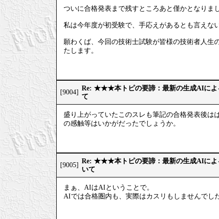
ついに合格発表まで残すところあと僅かとなりま
私は今年度が初受験で、手応えがあるとも言えない
願わくば、今回の技術士試験が皆様の技術者人生
たします。
Re: ★★★本トピの要諦：最新の生成AIに
[9004]
て
盛り上がっていたこのスレも筆記の合格発表後はぱ
の感触等はいかがだったでしょうか。
Re: ★★★本トピの要諦：最新の生成AIに
[9005]
いて
まぁ、AIはAIということで。
AIでは合格圏内も、実際はカスリもしませんでし