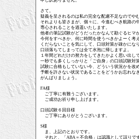
申し訳ありません。
さて。
疑義を呈されるのは私の完全な配慮不足なのでや
それよりも皆さまが、個々に、今進むべき航路の
専心されることを逍遥いたします。
他者の筆記試験がどうだったかなんて勘ぐるヒマ
今何をすべきか、何に時間を使うべきかよーく考
くだらないことを気にして、口頭対策が疎かにな
口頭落ちてしまっては全て水泡に帰しますよ。
１年間どれだけの努力をしてきたかよく思い出し
一秒でも多くしっかりと「ご自身」の口頭試験対
試験に合格もしていない今、どういう状況かを改
予断を許さない状況であることをどうかお忘れな
がんばりましょう。
FA様
ご丁寧に有難うございます。
ご成功お祈り申し上げます。
口頭試験６回目様
ご丁寧にありがとうございます。
S様
ま、上記のとおりです。
それと、「ABA＝不合格」は認識として誤りで