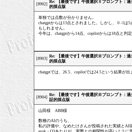
Re: 【最後です】午後選択Ⅱプロンプト：
[8902]
的採点版
単独では点数が分かりません。
chatgptからは13点とされました。しかし、Ⅱ-1
もしれません。
今年は、chatgptから14点、copilotからは18点
Re: 【最後です】午後選択Ⅲプロンプト：
[8903]
的採点版
chatgptでは、26.5、copilotでは24.5という結果
Re: 【最後です】午後選択Ⅲプロンプト：
[8904]
証的採点版
山田様 ABB様
数種のAIのうち、
私の評価や、なめたけさんが投稿された実績とAI
grok・O3あたりが、実際との相関性が高いように