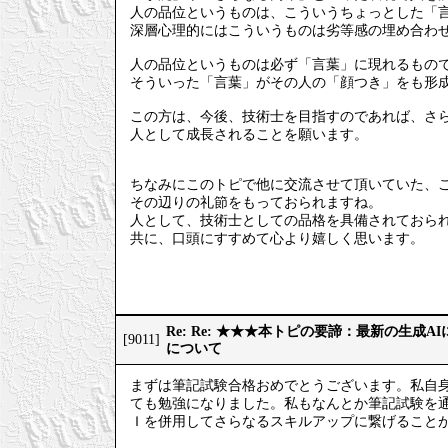
人の品位というものは、こういうちょっとした「
深層心理的にはこういうものは劣等感の埋め合わ
人の品位というものは必ず「言葉」に現れるもの
そういった「言葉」がその人の「顔つき」をも形
この方は、今後、技術士を目指すのであれば、さ
人として成長されることを願います。
ちなみにこのトピで他に交流させて頂いていた、
その辺りの礼節をもっておられますね。
人として、技術士としての品格を具備されておら
共に、口頭にすすめて心より嬉しく思います。
Re: Re: ★★★本トピの要諦：最新の生成
[9011]
について
まずは筆記試験合格おめでとうございます。私自
ても勉強になりました。私もなんとか筆記試験を
Ｉを併用してさらなるスキルアップに繋げること