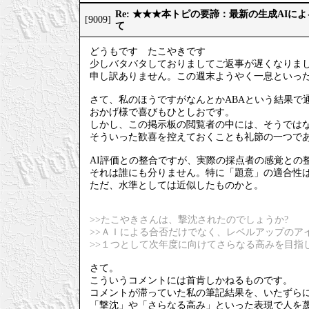
Re: ★★★本トピの要諦：最新の生成AIに
[9009]
て
どうもです たこやきです
少しバタバタしておりましてご返事が遅くなりま
申し訳ありません。この週末ようやく一息といっ
さて、私のほうですがなんとかABAという結果で
おかげ様で喜びもひとしおです。
しかし、この掲示板の閲覧者の中には、そうでは
そういった歓喜を控えておくことも礼節の一つで
AI評価との整合ですが、実際の採点者の感覚との
それは誰にも分りません。特に「題意」の適合性
ただ、水準としては近似したものかと。
>>たこやきさんは、撃沈されたのでしょうか?
>>ＡＩによる合否だけでなく、レベルアップのア
>>１つとして次年度に向けてさらなる高みを目指
さて。
こういうコメントには首肯しかねるものです。
コメントが滞っていた私の筆記結果を、いたずら
「撃沈」や「さらなる高み」といった表現で人を