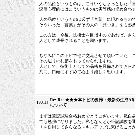
人の品位というものは、こういうちょっとした「
深層心理的にはこういうものは劣等感の埋め合わ
人の品位というものは必ず「言葉」に現れるもの
そういった「言葉」がその人の「顔つき」をも形
この方は、今後、技術士を目指すのであれば、さ
人として成長されることを願います。
ちなみにこのトピで他に交流させて頂いていた、
その辺りの礼節をもっておられますね。
人として、技術士としての品格を具備されておら
共に、口頭にすすめて心より嬉しく思います。
Re: Re: ★★★本トピの要諦：最新の生成
[9011]
について
まずは筆記試験合格おめでとうございます。私自
ても勉強になりました。私もなんとか筆記試験を
Ｉを併用してさらなるスキルアップに繋げること