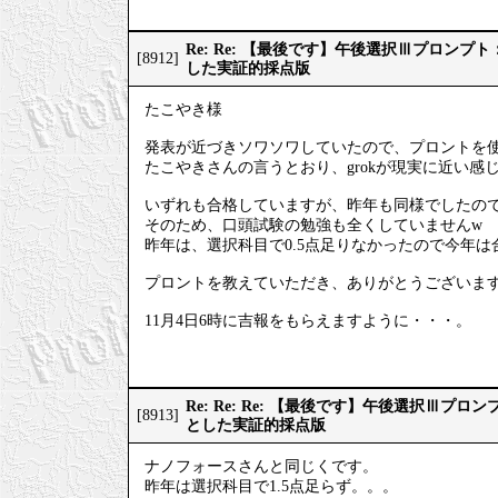
Re: Re: 【最後です】午後選択Ⅲプロン
[8912]
した実証的採点版
たこやき様
発表が近づきソワソワしていたので、プロントを
たこやきさんの言うとおり、grokが現実に近い感
いずれも合格していますが、昨年も同様でしたの
そのため、口頭試験の勉強も全くしていませんw
昨年は、選択科目で0.5点足りなかったので今年
プロントを教えていただき、ありがとうございま
11月4日6時に吉報をもらえますように・・・。
Re: Re: Re: 【最後です】午後選択Ⅲプ
[8913]
とした実証的採点版
ナノフォースさんと同じくです。
昨年は選択科目で1.5点足らず。。。