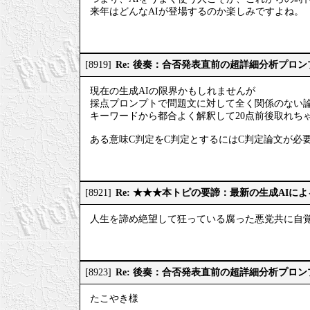
来年はどんなAIが登場するのか楽しみですよね。
Re: 後奏：合否発表直前の超詳細分析プロ
[8919]
現在の生成AIの限界かもしれませんが
採点プロンプトで問題文に対して全く関係のない
キーワードから都合よく解釈して20点前後取れち
ある意味C判定をC判定とするにはC判定論文が必
Re: ★★★本トピの要諦：最新の生成AIに
[8921]
人生を諦め絶望して狂っている腐った悪党共に自
Re: 後奏：合否発表直前の超詳細分析プロ
[8923]
たこやき様