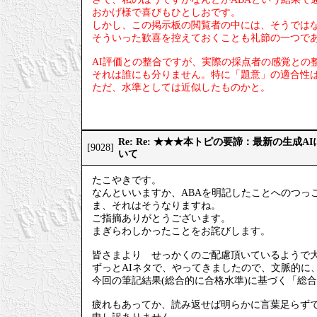
おかげ様で喜びもひとしおです。
しかし、この掲示板の閲覧者の中には、そうでは
そういった歓喜を控えておくことも礼節の一つで
AI評価との整合ですが、実際の採点者の感覚との
それは誰にも分りません。特に「題意」の適合性
ただ、水準としては近似したものかと。
Re: Re: ★★★本トピの要諦：最新の生成
[9028]
いて
たこやきです。
なんといいますか、ABAを明記したことへのつっ
ま、それはそうなりますね。
ご指摘ありがとうございます。
まぎらわしかったことをお詫びします。
皆さまより せっかくのご配慮頂いているようで
ずっとAIネタで、やってきましたので、文脈的に
今回の筆記結果(総合的に合格水準)に基づく「総
疲れもあってか、読み返せば明らかに言葉足らず