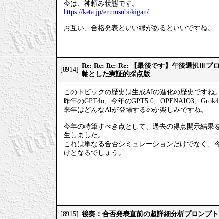
今は、神頼み状態です。
https://keta.jp/enmusubi/kigan/
お互い、合格発表といい縁があるといいですね。
Re: Re: Re: Re: 【最後です】午後選
[8914]
軸とした実証的採点版
このトピックの歴史は生成AIの進化の歴史ですね
昨年のGPT4o、今年のGPT5.0、OPENAIO3、Gro
来年はどんなAIが登場するのか楽しみですね。
今年の特筆すべき点として、過去の得点開示結果
生しました。
これは単なる合否シミュレーションだけでなく、
けとなるでしょう。
後奏：合否発表直前の超詳細分析プロンプト
[8915]