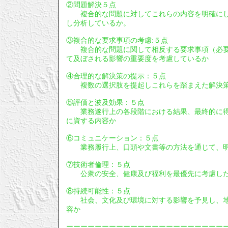
②問題解決５点
複合的な問題に対してこれらの内容を明確にし
し分析しているか。
③複合的な要求事項の考慮:５点
複合的な問題に関して相反する要求事項（必要
て及ぼされる影響の重要度を考慮しているか
④合理的な解決策の提示：５点
複数の選択肢を提起しこれらを踏まえた解決策
⑤評価と波及効果：５点
業務遂行上の各段階における結果、最終的に得
に資する内容か
⑥コミュニケーション：５点
業務履行上、口頭や文書等の方法を通じて、明
⑦技術者倫理：５点
公衆の安全、健康及び福利を最優先に考慮し
⑧持続可能性：５点
社会、文化及び環境に対する影響を予見し、地
容か
ーーーーーーーーーーーーーーーーーーーーーー