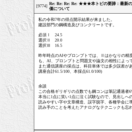
Re: Re: Re: Re: ★★★本トピの要諦：
[9774]
価について
私の令和7年の得点開示結果が来ました。
建設部門の鋼構造及びコンクリートです。
必須Ⅰ 24.5
選択Ⅱ 20.0
選択Ⅲ 16.5
昨年時点のAIやプロンプトでは、Ⅱはかなりの精
も、AI、プロンプトと問題文や論文の相性によっ
また通信講座の採点は、科目単体では多少誤差が
講座合計61.5/100、本採点61.0/100)
余談
この合格ギリギリの点数でも鋼コンは筆記通過者6
本当に1点に笑い1点に泣く試験なので、見出しへ
読みやすい字や文章構造、誤字脱字、各種学会に
読み手のことを考えたアナログなテクニックも忘