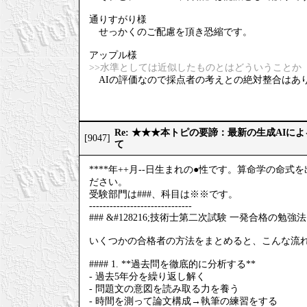
通りすがり様
せっかくのご配慮を頂き恐縮です。
アップル様
>>水準としては近似したものとはどういうことか
AIの評価なので採点者の考えとの絶対整合はあ
Re: ★★★本トピの要諦：最新の生成AIに
[9047]
て
****年++月--日生まれの●性です。算命学の
ださい。
受験部門は###、科目は※※です。
------------------------------
### &#128216;技術士第二次試験 一発合格の勉強法
いくつかの合格者の方法をまとめると、こんな流
#### 1. **過去問を徹底的に分析する**
- 過去5年分を繰り返し解く
- 問題文の意図を読み取る力を養う
- 時間を測って論文構成→執筆の練習をする