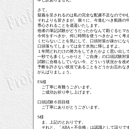
申し訳ありません。
さて。
疑義を呈されるのは私の完全な配慮不足なのでや
それよりも皆さまが、個々に、今進むべき航路の
専心されることを逍遥いたします。
他者の筆記試験がどうだったかなんて勘ぐるヒマ
今何をすべきか、何に時間を使うべきかよーく考
くだらないことを気にして、口頭対策が疎かにな
口頭落ちてしまっては全て水泡に帰しますよ。
１年間どれだけの努力をしてきたかよく思い出し
一秒でも多くしっかりと「ご自身」の口頭試験対
試験に合格もしていない今、どういう状況かを改
予断を許さない状況であることをどうかお忘れな
がんばりましょう。
FA様
ご丁寧に有難うございます。
ご成功お祈り申し上げます。
口頭試験６回目様
ご丁寧にありがとうございます。
S様
ま、上記のとおりです。
それと、「ABA＝不合格」は認識として誤りで