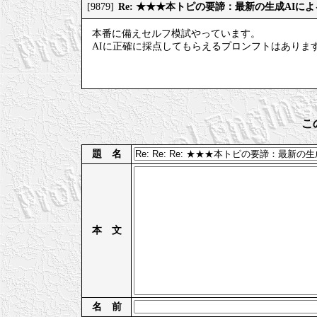
Re: ★★★本トピの要諦：最新の生成AIに
[9879]
本番に備えセルフ模試やっています。
AIに正確に採点してもらえるプロンフトはありま
こ
題 名
本 文
名 前