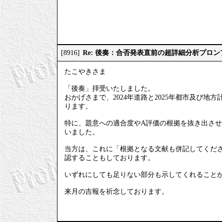
Re: 後奏：合否発表直前の超詳細分析プロ
[8916]
たこやきさま
「後奏」拝受いたしました。
おかげさまで、2024年道路と2025年都市及び
ります。
特に、題意への適合度やA評価の根拠を抜き出させ
いました。
当方は、これに「根拠となる文献も併記してくださ
認することもしております。
いずれにしても足りない部分も示してくれること
来月の吉報を祈念しております。