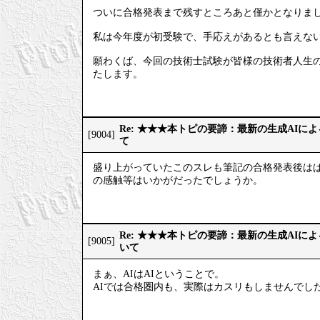
ついに合格発表まで残すところあと僅かとなりま
私は今年度が初受験で、手応えがあるとも言えない
願わくば、今回の技術士試験が皆様の技術者人生
たします。
Re: ★★★本トピの要諦：最新の生成AIに
[9004]
て
盛り上がっていたこのスレも筆記の合格発表後はぱ
の感触等はいかがだったでしょうか。
Re: ★★★本トピの要諦：最新の生成AIに
[9005]
いて
まぁ、AIはAIということで。
AIでは合格圏内も、実際はカスリもしませんでし