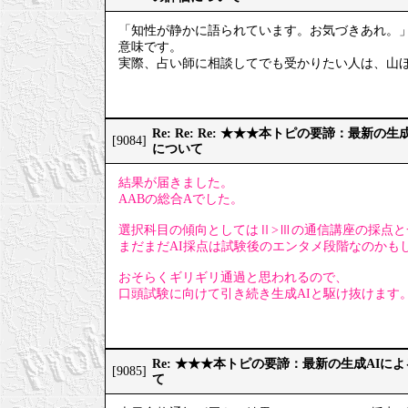
「知性が静かに語られています。お気づきあれ。
意味です。
実際、占い師に相談してでも受かりたい人は、山
Re: Re: Re: ★★★本トピの要諦：最新
[9084]
について
結果が届きました。
AABの総合Aでした。
選択科目の傾向としてはⅡ>Ⅲの通信講座の採点と
まだまだAI採点は試験後のエンタメ段階なのかも
おそらくギリギリ通過と思われるので、
口頭試験に向けて引き続き生成AIと駆け抜けます
Re: ★★★本トピの要諦：最新の生成AIに
[9085]
て