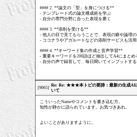
#### 2. **論文の「型」を身につける**
- テンプレート式の論文構成術を学ぶ
- 自分の専門分野に合った表現を磨く
#### 3. **添削を受ける**
- 他人の目で見てもらうことで、表現の癖や論理
- ココナラやアガルートなどの添削サービスも活
#### 4. **キーワード集の作成と音声学習**
- 重要キーワードを200語ほど抽出してA4にまとめ
- 自分の声で録音して、毎日聞いてインプットす
Re: Re: ★★★本トピの要諦：最新の生成
[9065]
いて
こういったNameやコメントを書き込む方。
知性が静かに語られています。お気づきあれ。
よいことがありますように。