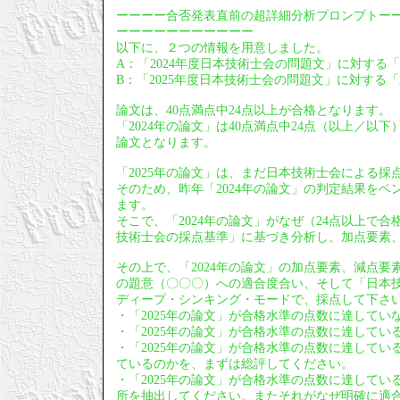
ーーーー合否発表直前の超詳細分析プロンプトー
ーーーーーーーーーーー
以下に、２つの情報を用意しました。
A：「2024年度日本技術士会の問題文」に対する「
B：「2025年度日本技術士会の問題文」に対する「2
論文は、40点満点中24点以上が合格となります。
「2024年の論文」は40点満点中24点（以上／
論文となります。
「2025年の論文」は、まだ日本技術士会による採
そのため、昨年「2024年の論文」の判定結果をベ
ます。
そこで、「2024年の論文」がなぜ（24点以上で
技術士会の採点基準」に基づき分析し、加点要素
その上で、「2024年の論文」の加点要素、減点要
の題意（〇〇〇）への適合度合い、そして「日本技
ディープ・シンキング・モードで、採点して下さ
・「2025年の論文」が合格水準の点数に達して
・「2025年の論文」が合格水準の点数に達して
・「2025年の論文」が合格水準の点数に達してい
ているのかを、まずは総評してください。
・「2025年の論文」が合格水準の点数に達して
所を抽出してください。またそれがなぜ明確に適