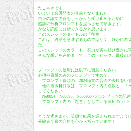
たこやきです。
いよいよ合否発表の直前となりました。
自身の論文の質をしっかりと受け止めるために
超詳細分析プロンプトを提示させて頂きます。
かなり詳細に分析できるかと思います。
このスレッドのタイトルの「後奏」。
これは、終結を意味するものではなく、静かに希
た。
このスレッドのカラーも、努力が実を結び豊かに
そんな想いを込めまして、このトピック、最後の
プロンプトの使用には以下に留意ください。
必須科目版のみのプロンプトですので、
・プロンプト冒頭の、2024論文の合否の表現をい
・他の選択科目版は、プロンプト内の点数と、「
してください
（No8894、No8895、No8896のプロンプト内
・プロンプト内の「題意」としている箇所の（〇
どうか皆さまが、笑顔で結果を迎えられますよう
受験者全員の合格を心から祈っています！