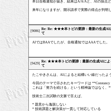
本日合格通知が届き、結果はA/A/Aと、AIの採点
来年になりますが、開示請求で実際の得点が判明
Re: Re: ★★★本トピの要諦：最新の生成
[9086]
て
AIではBAAでしたが、合格通知ではAAAでした。
Re: ★★★本トピの要諦：最新の生成AIに
[9429]
て
たこやきさんは、AIによると結構いい線だったよ
今回のテーマで示されたキーワードは **Constan
これは「努力を続ける」という精神論ではなく、*
技術士二次試験の文脈で言えば、
* 題意から逸脱しない
* 技術課題と解決策が一貫して対応している