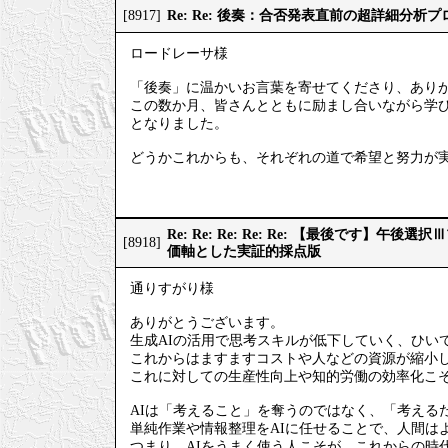
Re: Re: 後奏：合否発表直前の超詳細分析
[8917]
ロードレーサ様
「後奏」に温かいお言葉を寄せてくださり、あり
この数か月、皆さんとともに励まし合いながら学
となりました。
どうかこれからも、それぞれの道で希望と努力が
Re: Re: Re: Re: Re: 【最後です】
[8918]
価軸とした実証的採点版
通りすがり様
ありがとうございます。
生成AIの活用で思考スキルが低下していく、ひい
これからはますますコストや人などの資源が縮小
これに対しての生産性向上や知的労働の効率化こそ
AIは「考えること」を奪うのではなく、「考える
単純作業や情報整理をAIに任せることで、人間は
つまり、AIをうまく使う人こそが、これからの時