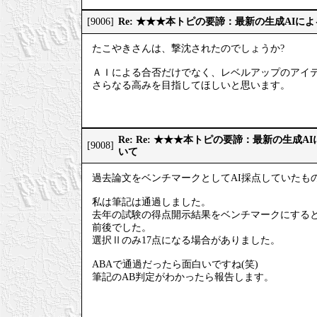
Re: ★★★本トピの要諦：最新の生成AIに
[9006]
たこやきさんは、撃沈されたのでしょうか?
ＡＩによる合否だけでなく、レベルアップのアイ
さらなる高みを目指してほしいと思います。
Re: Re: ★★★本トピの要諦：最新の生成
[9008]
いて
過去論文をベンチマークとしてAI採点していたも
私は筆記は通過しました。
去年の試験の得点開示結果をベンチマークにすると、
前後でした。
選択Ⅱのみ17点になる場合がありました。
ABAで通過だったら面白いですね(笑)
筆記のAB判定がわかったら報告します。