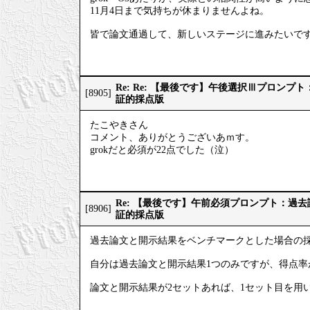
11月4日まで気持ちが休まりませんよね。
皆で論文通過して、新しいステージに進みたいで
Re: Re: 【最後です】午後選択Ⅲプロン
[8905]
証的採点版
たこやきさん
コメント、ありがとうございあｍす。
grokだと必須が22点でした（泣）
Re: 【最後です】午前必須プロンプト：過
[8906]
証的採点版
過去論文と開示結果をベンチマークとした場合の
自分は過去論文と開示結果1つのみですが、得点率
論文と開示結果が2セットあれば、1セット目を用