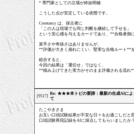
* 専門家としての立場が終始明確
こうした点が安定している状態です。
Constancy は、採点者に
「この人は現場でも同じ判断を継続して下せる」
という安心感を与えるカードであり、**合格者側
派手さや奇抜さはありませんが、
**評価が大きく崩れにくい、堅実な合格ルート**
総合すると、
今回の結果は「運任せ」ではなく、
**積み上げてきた実力がそのまま評価される流れ*
Re: ★★★本トピの要諦：最新の生成AIに
[9517]
て
たこやきさま
お互い口頭試験結果が不安な日々をお過ごしだと
口頭試験再現記録をAIに採点してもらいましたか