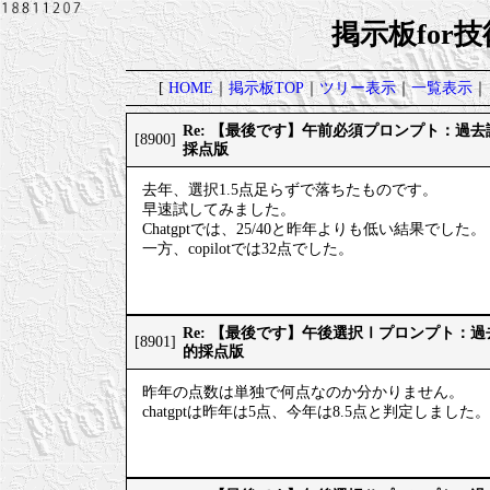
掲示板for
[
HOME
｜
掲示板TOP
｜
ツリー表示
｜
一覧表示
｜
Re: 【最後です】午前必須プロンプト：過
[8900]
採点版
去年、選択1.5点足らずで落ちたものです。
早速試してみました。
Chatgptでは、25/40と昨年よりも低い結果でした。
一方、copilotでは32点でした。
Re: 【最後です】午後選択Ⅰプロンプト：
[8901]
的採点版
昨年の点数は単独で何点なのか分かりません。
chatgptは昨年は5点、今年は8.5点と判定しました。