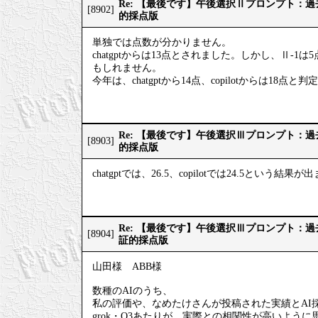
Re: 【最後です】午後選択Ⅱプロンプト：
[8902]
的採点版
単独では点数が分かりません。
chatgptからは13点とされました。しかし、Ⅱ-1
もしれません。
今年は、chatgptから14点、copilotからは18点
Re: 【最後です】午後選択Ⅲプロンプト：
[8903]
的採点版
chatgptでは、26.5、copilotでは24.5という結果
Re: 【最後です】午後選択Ⅲプロンプト：
[8904]
証的採点版
山田様 ABB様
数種のAIのうち、
私の評価や、なめたけさんが投稿された実績とAI
grok・O3あたりが、実際との相関性が高いように