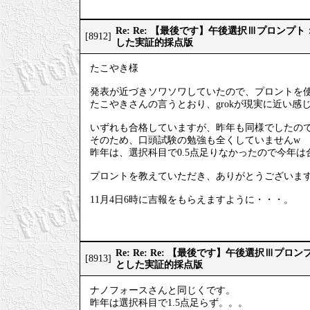
Re: Re: 【最後です】午後選択Ⅲプロン
[8912]
した実証的採点版
たこやき様
発表が近づきソワソワしていたので、プロントを
たこやきさんの言うとおり、grokが現実に近い感
いずれも合格していますが、昨年も同様でしたの
そのため、口頭試験の勉強も全くしていませんw
昨年は、選択科目で0.5点足りなかったので今年
プロントを教えていただき、ありがとうございま
11月4日6時に吉報をもらえますように・・・。
Re: Re: Re: 【最後です】午後選択Ⅲプ
[8913]
とした実証的採点版
ナノフォースさんと同じくです。
昨年は選択科目で1.5点足らず。。。