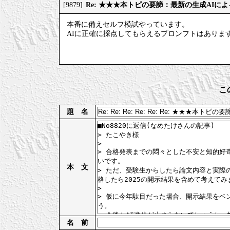
Re: ★★★本トピの要諦：最新の生成AIに
[9879]
本番に備えセルフ模試やっています。
AIに正確に採点してもらえるプロンフトはありま
こ
題 名
本 文
名 前