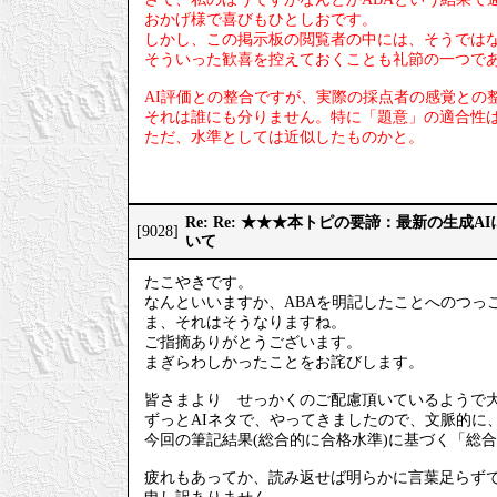
おかげ様で喜びもひとしおです。
しかし、この掲示板の閲覧者の中には、そうでは
そういった歓喜を控えておくことも礼節の一つで
AI評価との整合ですが、実際の採点者の感覚との
それは誰にも分りません。特に「題意」の適合性
ただ、水準としては近似したものかと。
Re: Re: ★★★本トピの要諦：最新の生成
[9028]
いて
たこやきです。
なんといいますか、ABAを明記したことへのつっ
ま、それはそうなりますね。
ご指摘ありがとうございます。
まぎらわしかったことをお詫びします。
皆さまより せっかくのご配慮頂いているようで
ずっとAIネタで、やってきましたので、文脈的に
今回の筆記結果(総合的に合格水準)に基づく「総
疲れもあってか、読み返せば明らかに言葉足らず