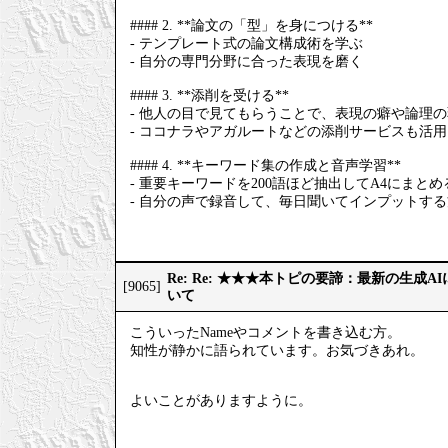
#### 2. **論文の「型」を身につける**
- テンプレート式の論文構成術を学ぶ
- 自分の専門分野に合った表現を磨く
#### 3. **添削を受ける**
- 他人の目で見てもらうことで、表現の癖や論理
- ココナラやアガルートなどの添削サービスも活
#### 4. **キーワード集の作成と音声学習**
- 重要キーワードを200語ほど抽出してA4にまとめ
- 自分の声で録音して、毎日聞いてインプットす
Re: Re: ★★★本トピの要諦：最新の生成
[9065]
いて
こういったNameやコメントを書き込む方。
知性が静かに語られています。お気づきあれ。
よいことがありますように。