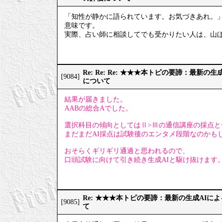
「知性が静かに語られています。お気づきあれ。
意味です。
実際、占い師に相談してでも受かりたい人は、山
Re: Re: Re: ★★★本トピの要諦：最新
[9084]
について
結果が届きました。
AABの総合Aでした。
選択科目の傾向としてはⅡ>Ⅲの通信講座の採点と
まだまだAI採点は試験後のエンタメ段階なのかも
おそらくギリギリ通過と思われるので、
口頭試験に向けて引き続き生成AIと駆け抜けます
Re: ★★★本トピの要諦：最新の生成AIに
[9085]
て