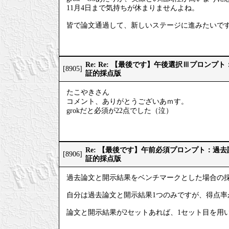
11月4日まで気持ちが休まりませんよね。
皆で論文通過して、新しいステージに進みたいで
Re: Re: 【最後です】午後選択Ⅲプロン
[8905]
証的採点版
たこやきさん
コメント、ありがとうございあｍす。
grokだと必須が22点でした（泣）
Re: 【最後です】午前必須プロンプト：過
[8906]
証的採点版
過去論文と開示結果をベンチマークとした場合の
自分は過去論文と開示結果1つのみですが、得点率
論文と開示結果が2セットあれば、1セット目を用