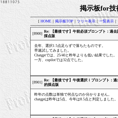
掲示板for
[
HOME
｜
掲示板TOP
｜
ツリー表示
｜
一覧表示
｜
Re: 【最後です】午前必須プロンプト：過
[8900]
採点版
去年、選択1.5点足らずで落ちたものです。
早速試してみました。
Chatgptでは、25/40と昨年よりも低い結果でした。
一方、copilotでは32点でした。
Re: 【最後です】午後選択Ⅰプロンプト：
[8901]
的採点版
昨年の点数は単独で何点なのか分かりません。
chatgptは昨年は5点、今年は8.5点と判定しました。