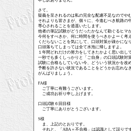
申し訳ありません。
さて。
疑義を呈されるのは私の完全な配慮不足なのでや
それよりも皆さまが、個々に、今進むべき航路の
専心されることを逍遥いたします。
他者の筆記試験がどうだったかなんて勘ぐるヒマ
今何をすべきか、何に時間を使うべきかよーく考
くだらないことを気にして、口頭対策が疎かにな
口頭落ちてしまっては全て水泡に帰しますよ。
１年間どれだけの努力をしてきたかよく思い出し
一秒でも多くしっかりと「ご自身」の口頭試験対
試験に合格もしていない今、どういう状況かを改
予断を許さない状況であることをどうかお忘れな
がんばりましょう。
FA様
ご丁寧に有難うございます。
ご成功お祈り申し上げます。
口頭試験６回目様
ご丁寧にありがとうございます。
S様
ま、上記のとおりです。
それと、「ABA＝不合格」は認識として誤りで