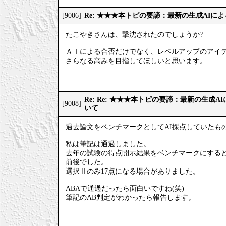
Re: ★★★本トピの要諦：最新の生成AIに
[9006]
たこやきさんは、撃沈されたのでしょうか?
ＡＩによる合否だけでなく、レベルアップのアイ
さらなる高みを目指してほしいと思います。
Re: Re: ★★★本トピの要諦：最新の生成
[9008]
いて
過去論文をベンチマークとしてAI採点していたも
私は筆記は通過しました。
去年の試験の得点開示結果をベンチマークにすると、
前後でした。
選択Ⅱのみ17点になる場合がありました。
ABAで通過だったら面白いですね(笑)
筆記のAB判定がわかったら報告します。