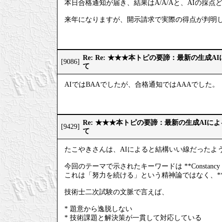
本日合格通知が届き、結果はA/A/Aと、AIの採点
来年になりますが、開示請求で実際の得点が判明
Re: Re: ★★★本トピの要諦：最新の生成
[9086]
て
AIではBAAでしたが、合格通知ではAAAでした。
Re: ★★★本トピの要諦：最新の生成AIに
[9429]
て
たこやきさんは、AIによると結構いい線だったよ
今回のテーマで示されたキーワードは **Constan
これは「努力を続ける」という精神論ではなく、*
技術士二次試験の文脈で言えば、
* 題意から逸脱しない
* 技術課題と解決策が一貫して対応している