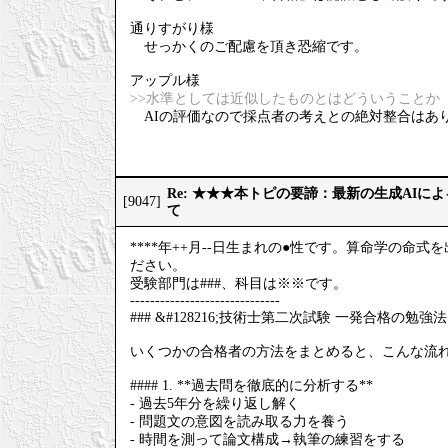
通りすがり様
せっかくのご配慮を頂き恐縮です。
アップル様
>>水準としては近似したものとはどういうことか
AIの評価なので採点者の考えとの絶対整合はあ
Re: ★★★本トピの要諦：最新の生成AIに
[9047]
て
****年++月--日生まれの●性です。算命学の
ださい。
受験部門は###、科目は※※です。
------------------------------
### &#128216;技術士第二次試験 一発合格の勉強法
いくつかの合格者の方法をまとめると、こんな流
#### 1. **過去問を徹底的に分析する**
- 過去5年分を繰り返し解く
- 問題文の意図を読み取る力を養う
- 時間を測って論文構成→執筆の練習をする