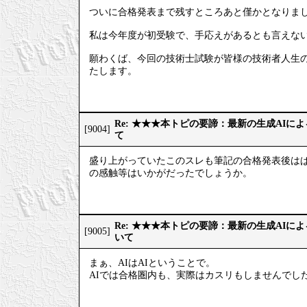
ついに合格発表まで残すところあと僅かとなりま
私は今年度が初受験で、手応えがあるとも言えない
願わくば、今回の技術士試験が皆様の技術者人生
たします。
Re: ★★★本トピの要諦：最新の生成AIに
[9004]
て
盛り上がっていたこのスレも筆記の合格発表後はぱ
の感触等はいかがだったでしょうか。
Re: ★★★本トピの要諦：最新の生成AIに
[9005]
いて
まぁ、AIはAIということで。
AIでは合格圏内も、実際はカスリもしませんでし