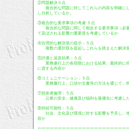
②問題解決５点
複合的な問題に対してこれらの内容を明確にし
し分析しているか。
③複合的な要求事項の考慮:５点
複合的な問題に関して相反する要求事項（必要
て及ぼされる影響の重要度を考慮しているか
④合理的な解決策の提示：５点
複数の選択肢を提起しこれらを踏まえた解決策
⑤評価と波及効果：５点
業務遂行上の各段階における結果、最終的に得
に資する内容か
⑥コミュニケーション：５点
業務履行上、口頭や文書等の方法を通じて、明
⑦技術者倫理：５点
公衆の安全、健康及び福利を最優先に考慮し
⑧持続可能性：５点
社会、文化及び環境に対する影響を予見し、地
容か
ーーーーーーーーーーーーーーーーーーーーーー