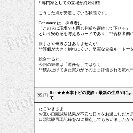
* 専門家としての立場が終始明確
こうした点が安定している状態です。
Constancy は、採点者に
「この人は現場でも同じ判断を継続して下せる」
という安心感を与えるカードであり、**合格者側
派手さや奇抜さはありませんが、
**評価が大きく崩れにくい、堅実な合格ルート**
総合すると、
今回の結果は「運任せ」ではなく、
**積み上げてきた実力がそのまま評価される流れ*
Re: ★★★本トピの要諦：最新の生成AIに
[9517]
て
たこやきさま
お互い口頭試験結果が不安な日々をお過ごしだと
口頭試験再現記録をAIに採点してもらいましたか