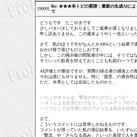
Re: ★★★本トピの要諦：最新の生成AIに
[9009]
て
どうもです たこやきです
少しバタバタしておりましてご返事が遅くなりま
申し訳ありません。この週末ようやく一息といっ
さて、私のほうですがなんとかABAという結果で
おかげ様で喜びもひとしおです。
しかし、この掲示板の閲覧者の中には、そうでは
そういった歓喜を控えておくことも礼節の一つで
AI評価との整合ですが、実際の採点者の感覚との
それは誰にも分りません。特に「題意」の適合性
ただ、水準としては近似したものかと。
>>たこやきさんは、撃沈されたのでしょうか?
>>ＡＩによる合否だけでなく、レベルアップのア
>>１つとして次年度に向けてさらなる高みを目指
さて。
こういうコメントには首肯しかねるものです。
コメントが滞っていた私の筆記結果を、いたずら
「撃沈」や「さらなる高み」といった表現で人を