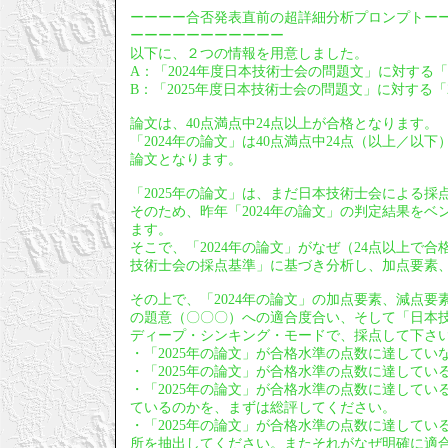
ーーーー合否発表直前の超詳細分析プロンプトー
ーーーーーーーーーーー
以下に、２つの情報を用意しました。
A：「2024年度日本技術士会の問題文」に対する「
B：「2025年度日本技術士会の問題文」に対する「2
論文は、40点満点中24点以上が合格となります。
「2024年の論文」は40点満点中24点（以上／
論文となります。
「2025年の論文」は、まだ日本技術士会による採
そのため、昨年「2024年の論文」の判定結果をベ
ます。
そこで、「2024年の論文」がなぜ（24点以上で
技術士会の採点基準」に基づき分析し、加点要素
その上で、「2024年の論文」の加点要素、減点要
の題意（〇〇〇）への適合度合い、そして「日本技
ディープ・シンキング・モードで、採点して下さ
・「2025年の論文」が合格水準の点数に達して
・「2025年の論文」が合格水準の点数に達して
・「2025年の論文」が合格水準の点数に達してい
ているのかを、まずは総評してください。
・「2025年の論文」が合格水準の点数に達して
所を抽出してください。またそれがなぜ明確に適