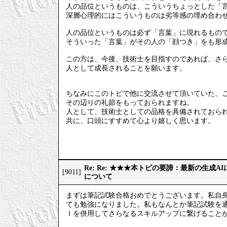
人の品位というものは、こういうちょっとした「
深層心理的にはこういうものは劣等感の埋め合わ
人の品位というものは必ず「言葉」に現れるもの
そういった「言葉」がその人の「顔つき」をも形
この方は、今後、技術士を目指すのであれば、さ
人として成長されることを願います。
ちなみにこのトピで他に交流させて頂いていた、
その辺りの礼節をもっておられますね。
人として、技術士としての品格を具備されておら
共に、口頭にすすめて心より嬉しく思います。
Re: Re: ★★★本トピの要諦：最新の生成
[9011]
について
まずは筆記試験合格おめでとうございます。私自
ても勉強になりました。私もなんとか筆記試験を
Ｉを併用してさらなるスキルアップに繋げること