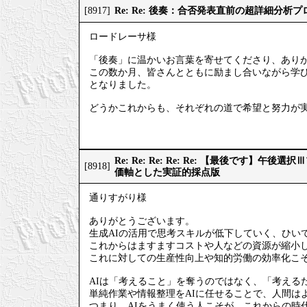
Re: Re: 後奏：合否発表直前の超詳細分析
[8917]
ロードレーサ様
「後奏」に温かいお言葉を寄せてくださり、あり
この数か月、皆さんとともに励まし合いながら学
となりました。
どうかこれからも、それぞれの道で希望と努力が
Re: Re: Re: Re: Re: 【最後です】
[8918]
価軸とした実証的採点版
通りすがり様
ありがとうございます。
生成AIの活用で思考スキルが低下していく、ひい
これからはますますコストや人などの資源が縮小
これに対しての生産性向上や知的労働の効率化こそ
AIは「考えること」を奪うのではなく、「考える
単純作業や情報整理をAIに任せることで、人間は
つまり、AIをうまく使う人こそが、これからの時