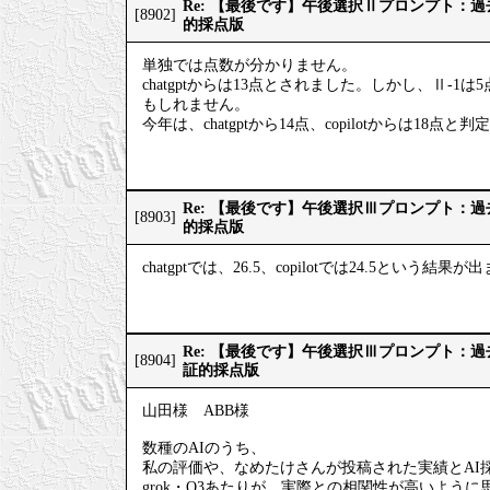
Re: 【最後です】午後選択Ⅱプロンプト：
[8902]
的採点版
単独では点数が分かりません。
chatgptからは13点とされました。しかし、Ⅱ-1
もしれません。
今年は、chatgptから14点、copilotからは18点
Re: 【最後です】午後選択Ⅲプロンプト：
[8903]
的採点版
chatgptでは、26.5、copilotでは24.5という結果
Re: 【最後です】午後選択Ⅲプロンプト：
[8904]
証的採点版
山田様 ABB様
数種のAIのうち、
私の評価や、なめたけさんが投稿された実績とAI
grok・O3あたりが、実際との相関性が高いように