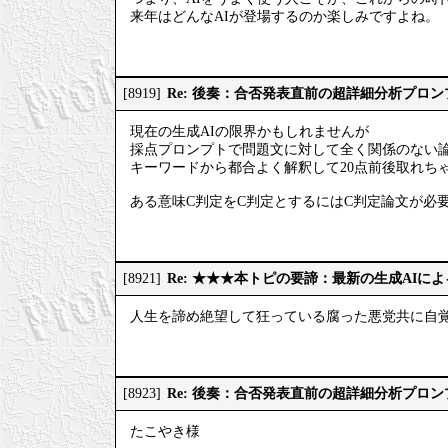
来年はどんなAIが登場するのか楽しみですよね。
Re: 後奏：合否発表直前の超詳細分析プロ
[8919]
現在の生成AIの限界かもしれませんが
採点プロンプトで問題文に対して全く関係のない
キーワードから都合よく解釈して20点前後取れち
ある意味C判定をC判定とするにはC判定論文が必
Re: ★★★本トピの要諦：最新の生成AIに
[8921]
人生を諦め絶望して狂っている腐った悪党共に自
Re: 後奏：合否発表直前の超詳細分析プロ
[8923]
たこやき様