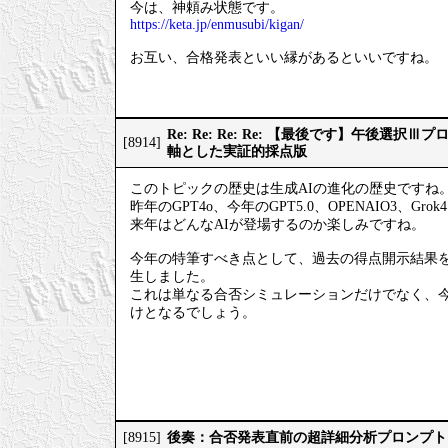
今は、神頼み状態です。
https://keta.jp/enmusubi/kigan/
お互い、合格発表といい縁があるといいですね。
Re: Re: Re: Re: 【最後です】午後選
[8914]
軸とした実証的採点版
このトピックの歴史は生成AIの進化の歴史ですね
昨年のGPT4o、今年のGPT5.0、OPENAIO3、Gro
来年はどんなAIが登場するのか楽しみですね。
今年の特筆すべき点として、過去の得点開示結果
生しました。
これは単なる合否シミュレーションだけでなく、
けとなるでしょう。
後奏：合否発表直前の超詳細分析プロンプト
[8915]