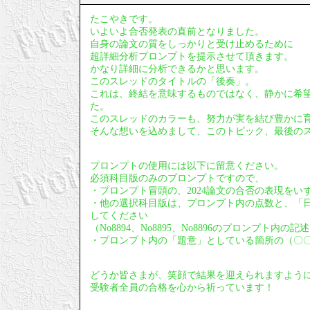
たこやきです。
いよいよ合否発表の直前となりました。
自身の論文の質をしっかりと受け止めるために
超詳細分析プロンプトを提示させて頂きます。
かなり詳細に分析できるかと思います。
このスレッドのタイトルの「後奏」。
これは、終結を意味するものではなく、静かに希
た。
このスレッドのカラーも、努力が実を結び豊かに
そんな想いを込めまして、このトピック、最後の
プロンプトの使用には以下に留意ください。
必須科目版のみのプロンプトですので、
・プロンプト冒頭の、2024論文の合否の表現をい
・他の選択科目版は、プロンプト内の点数と、「
してください
（No8894、No8895、No8896のプロンプト内
・プロンプト内の「題意」としている箇所の（〇
どうか皆さまが、笑顔で結果を迎えられますよう
受験者全員の合格を心から祈っています！