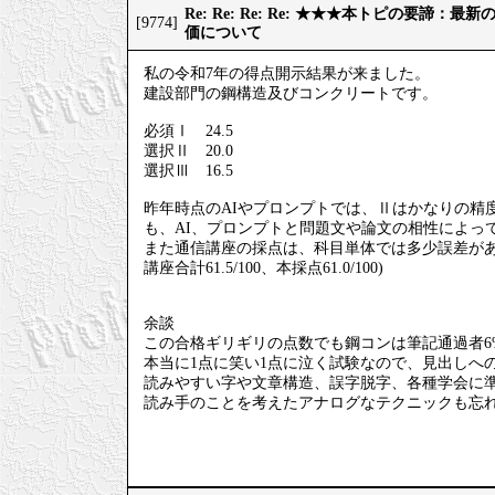
Re: Re: Re: Re: ★★★本トピの要諦：
[9774]
価について
私の令和7年の得点開示結果が来ました。
建設部門の鋼構造及びコンクリートです。
必須Ⅰ 24.5
選択Ⅱ 20.0
選択Ⅲ 16.5
昨年時点のAIやプロンプトでは、Ⅱはかなりの精
も、AI、プロンプトと問題文や論文の相性によっ
また通信講座の採点は、科目単体では多少誤差が
講座合計61.5/100、本採点61.0/100)
余談
この合格ギリギリの点数でも鋼コンは筆記通過者6
本当に1点に笑い1点に泣く試験なので、見出しへ
読みやすい字や文章構造、誤字脱字、各種学会に
読み手のことを考えたアナログなテクニックも忘