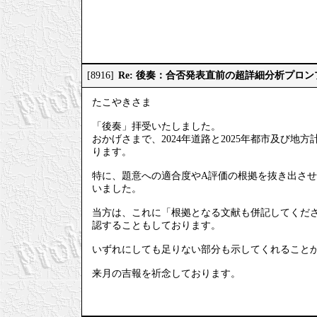
Re: 後奏：合否発表直前の超詳細分析プロ
[8916]
たこやきさま
「後奏」拝受いたしました。
おかげさまで、2024年道路と2025年都市及び
ります。
特に、題意への適合度やA評価の根拠を抜き出させ
いました。
当方は、これに「根拠となる文献も併記してくださ
認することもしております。
いずれにしても足りない部分も示してくれること
来月の吉報を祈念しております。