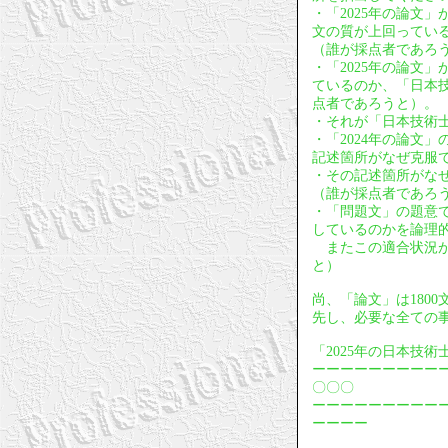
・「2025年の論文
文の質が上回ってい
（誰が採点者であろ
・「2025年の論文
ているのか、「日本
点者であろうと）。
・それが「日本技術
・「2024年の論文
記述箇所がなぜ克服
・その記述箇所がな
（誰が採点者であろ
・「問題文」の題意
しているのかを論理
またこの適合状況が
と）
尚、「論文」は180
先し、必要な全ての
「2025年の日本技
ーーーーーーーーー
〇〇〇
ーーーーーーーーー
ーーーー