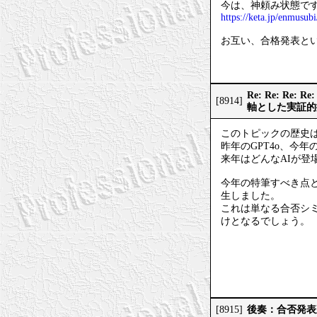
今は、神頼み状態で
https://keta.jp/enmusubi
お互い、合格発表と
Re: Re: 
[8914]
軸とした実証的
このトピックの歴史は
昨年のGPT4o、今年のG
来年はどんなAIが登
今年の特筆すべき点
生しました。
これは単なる合否シ
けとなるでしょう。
後奏：合否発表
[8915]