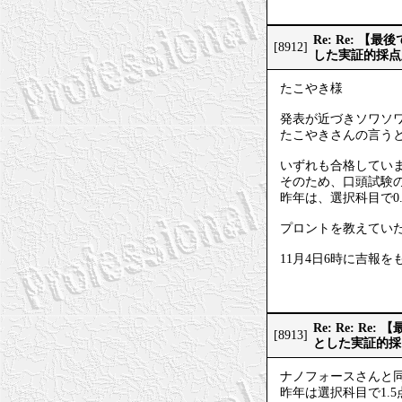
Re: Re: 
[8912]
した実証的採点
たこやき様
発表が近づきソワソ
たこやきさんの言うと
いずれも合格してい
そのため、口頭試験
昨年は、選択科目で0
プロントを教えてい
11月4日6時に吉報
Re: Re: 
[8913]
とした実証的採
ナノフォースさんと
昨年は選択科目で1.