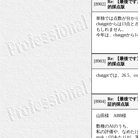
Re: 【最後
[8902]
的採点版
単独では点数が分か
chatgptからは1
もしれません。
今年は、chatgptから
Re: 【最後
[8903]
的採点版
chatgptでは、26.5
Re: 【最後
[8904]
証的採点版
山田様 ABB様
数種のAIのうち、
私の評価や、なめた
grok・O3あたり