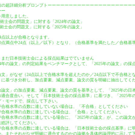
前の超詳細分析プロンプトーーーーーーーーーーーーーーーーーーーー
ーー
を用意しました。
技術士会の問題文」に対する「2024年の論文」
技術士会の問題文」に対する「2025年の論文」
24点以上が合格となります。
は40点満点中24点（以上／以下）となり、（合格基準を満たした／合格
は、まだ日本技術士会による採点結果はでていません
24年の論文」の判定結果をベンチマークとして、「2025年の論文」の
の論文」がなぜ（24点以上で合格水準を超えたのか／24点以下で不合格
」に基づき分析し、加点要素、減点要素、論文の質を明確に抽出してく
年の論文」の加点要素、減点要素、論文の質を基準として、「2025年の
適合度合い、そして「日本技術士会の採点基準」に基づき、「2025年
グ・モードで、採点して下さい。
」が合格水準の点数に達していない場合は、「不合格」としてください
」が合格水準の点数に達している場合は、「合格」としてください。
」が合格水準の点数に達している場合に、「2025年の論文」が、この論
は総評してください。
」が合格水準の点数に達している場合は、「日本技術士会の採点基準」に
い。またそれがなぜ明確に適合するのかの論拠を具体的論理的に示して