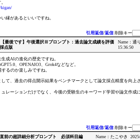
す。
/kigan/
いい縁があるといいですね。
引用返信
/
返信
削除キー
Re: Re: 【最後です】午後選択Ⅲプロンプト：過去論文成績を評価
Name：通りす
採点版
15:36:50
生成AIの進化の歴史ですね。
PT5.0、OPENAIO3、Grok4などなど。
場するのか楽しみですね。
として、過去の得点開示結果をベンチマークとして論文採点精度を向上
ミュレーションだけでなく、今後の受験生のキーワード学習や論文作成
引用返信
/
返信
削除キー
直前の超詳細分析プロンプト 必須科目編
Name：たこやき 2025/10