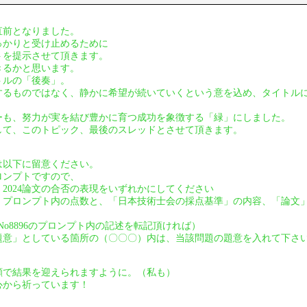
直前となりました。
っかりと受け止めるために
トを提示させて頂きます。
きるかと思います。
トルの「後奏」。
するものではなく、静かに希望が続いていくという意を込め、タイトル
ーも、努力が実を結び豊かに育つ成功を象徴する「緑」にしました。
して、このトピック、最後のスレッドとさせて頂きます。
は以下に留意ください。
ロンプトですので、
2024論文の合否の表現をいずれかにしてください
、プロンプト内の点数と、「日本技術士会の採点基準」の内容、「論文
95、No8896のプロンプト内の記述を転記頂ければ）
題意」としている箇所の（〇〇〇）内は、当該問題の題意を入れて下さ
顔で結果を迎えられますように。（私も）
心から祈っています！