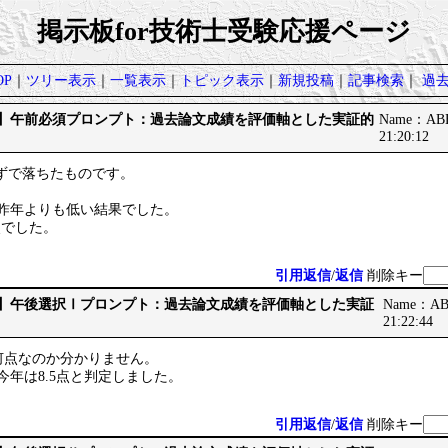
掲示板for技術士受験応援ページ
P
｜
ツリー表示
｜
一覧表示
｜
トピック表示
｜
新規投稿
｜
記事検索
｜
過
です】午前必須プロンプト：過去論文成績を評価軸とした実証的
Name：ABB
21:20:12
らずで落ちたものです。
。
/40と昨年よりも低い結果でした。
2点でした。
引用返信
/
返信
削除キー
です】午後選択Ⅰプロンプト：過去論文成績を評価軸とした実証
Name：ABB
21:22:44
何点なのか分かりません。
点、今年は8.5点と判定しました。
引用返信
/
返信
削除キー