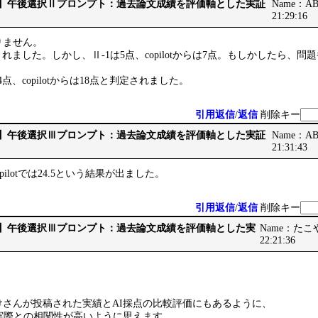
です】午後選択Ⅱプロンプト：過去論文成績を評価軸とした実証
Name：ABB
21:29:16
りません。
3点とされました。しかし、Ⅱ-1は5点、copilotからは7点。もしかしたら
14点、copilotからは18点と判定されました。
引用返信
/
返信
削除キー
です】午後選択Ⅲプロンプト：過去論文成績を評価軸とした実証
Name：ABB
21:31:43
、copilotでは24.5という結果が出ました。
引用返信
/
返信
削除キー
です】午後選択Ⅲプロンプト：過去論文成績を評価軸とした実
Name：たこやき
22:21:36
けさんが投稿された実績とAI採点の比較評価にもあるように、
が、実際との相関性が高いように思えます。