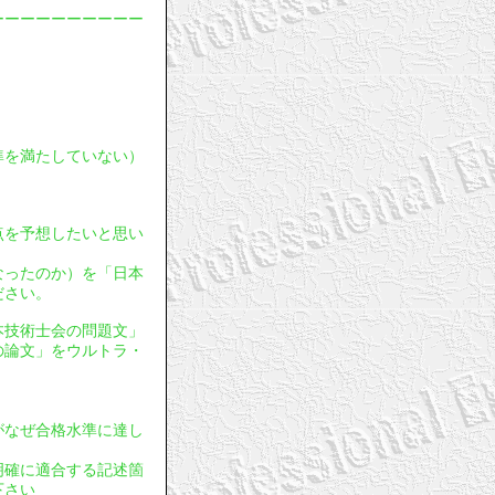
ーーーーーーーーーー
基準を満たしていない）
採点を予想したいと思い
となったのか）を「日本
ださい。
日本技術士会の問題文」
の論文」をウルトラ・
文がなぜ合格水準に達し
明確に適合する記述箇
下さい