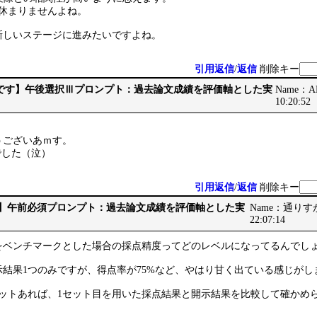
が休まりませんよね。
新しいステージに進みたいですよね。
引用返信
/
返信
削除キー
 【最後です】午後選択Ⅲプロンプト：過去論文成績を評価軸とした実
Name：AB
10:20:52
うございあｍす。
点でした（泣）
引用返信
/
返信
削除キー
です】午前必須プロンプト：過去論文成績を評価軸とした実
Name：通りすがり
22:07:14
をベンチマークとした場合の採点精度ってどのレベルになってるんでし
結果1つのみですが、得点率が75%など、やはり甘く出ている感じがし
セットあれば、1セット目を用いた採点結果と開示結果を比較して確かめ