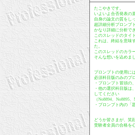
たこやきです。
いよいよ合否発表の
自身の論文の質をし
超詳細分析プロンプ
かなり詳細に分析で
このスレッドのタイ
これは、終結を意味
た。
このスレッドのカラ
そんな想いを込めま
プロンプトの使用に
必須科目版のみのプ
・プロンプト冒頭の、
・他の選択科目版は
してください
（No8894、No88
・プロンプト内の「
どうか皆さまが、笑
受験者全員の合格を