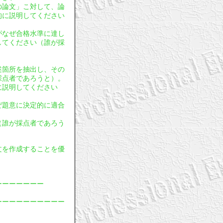
年の論文」こ対して、論
的に説明してください
文がなぜ合格水準に達し
してください（誰が採
。
記述箇所を抽出し、その
採点者であろうと）。
に説明してください
ぜ題意に決定的に適合
（誰が採点者であろう
論文を作成することを優
ーーーーーーー
ーーーーーーーーーー