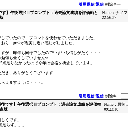
引用返信
/
返信
削除キー
【最後です】午後選択Ⅲプロンプト：過去論文成績を評価軸と
Name：ナノフォー
版
22:56:37
ワしていたので、プロントを使わせていただきました。
おり、grokが現実に近い感じがしました。
ますが、昨年も同様でしたのでいまいち信じがたく・・・。
の勉強も全くしていませんw
.5点足りなかったので今年は合格を祈念しています。
ただき、ありがとうございます。
をもらえますように・・・。
引用返信
/
返信
削除キー
Re: 【最後です】午後選択Ⅲプロンプト：過去論文成績を評価軸
Name：最後は神
点版
09:23:18
同じくです。
5点足らず。。。