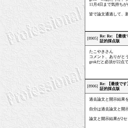
11月4日まで気持ち
皆で論文通過して、
Re: Re:
[8905]
証的採点版
たこやきさん
コメント、ありがと
grokだと必須が22
Re: 【最後
[8906]
証的採点版
過去論文と開示結果
自分は過去論文と開示
論文と開示結果が2