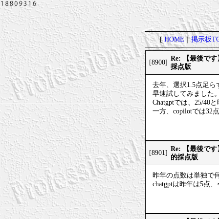
[
HOME
｜
掲示板TO
Re: 【最後
[8900]
採点版
去年、選択1.5点足
早速試してみました
Chatgptでは、25
一方、copilotでは3
Re: 【最後
[8901]
的採点版
昨年の点数は単独で
chatgptは昨年は5