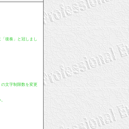
に「後奏」と冠しまし
」の文字制限数を変更
い。