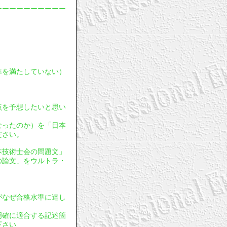
ーーーーーーーーーー
基準を満たしていない）
採点を予想したいと思い
となったのか）を「日本
ださい。
日本技術士会の問題文」
の論文」をウルトラ・
文がなぜ合格水準に達し
明確に適合する記述箇
下さい