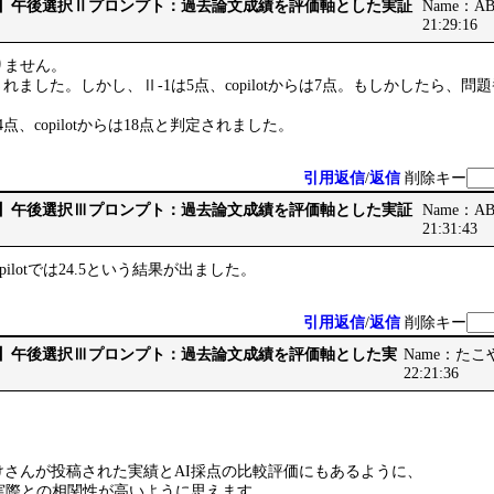
です】午後選択Ⅱプロンプト：過去論文成績を評価軸とした実証
Name：ABB
21:29:16
りません。
3点とされました。しかし、Ⅱ-1は5点、copilotからは7点。もしかしたら
14点、copilotからは18点と判定されました。
引用返信
/
返信
削除キー
です】午後選択Ⅲプロンプト：過去論文成績を評価軸とした実証
Name：ABB
21:31:43
、copilotでは24.5という結果が出ました。
引用返信
/
返信
削除キー
です】午後選択Ⅲプロンプト：過去論文成績を評価軸とした実
Name：たこやき
22:21:36
けさんが投稿された実績とAI採点の比較評価にもあるように、
が、実際との相関性が高いように思えます。