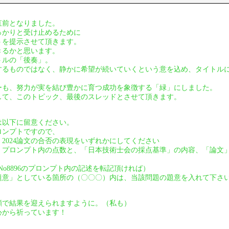
直前となりました。
っかりと受け止めるために
トを提示させて頂きます。
きるかと思います。
トルの「後奏」。
するものではなく、静かに希望が続いていくという意を込め、タイトル
ーも、努力が実を結び豊かに育つ成功を象徴する「緑」にしました。
して、このトピック、最後のスレッドとさせて頂きます。
は以下に留意ください。
ロンプトですので、
2024論文の合否の表現をいずれかにしてください
、プロンプト内の点数と、「日本技術士会の採点基準」の内容、「論文
95、No8896のプロンプト内の記述を転記頂ければ）
題意」としている箇所の（〇〇〇）内は、当該問題の題意を入れて下さ
顔で結果を迎えられますように。（私も）
心から祈っています！