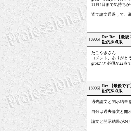
11月4日まで気持ち
皆で論文通過して、
Re: Re:
[8905]
証的採点版
たこやきさん
コメント、ありがと
grokだと必須が22
Re: 【最後
[8906]
証的採点版
過去論文と開示結果
自分は過去論文と開示
論文と開示結果が2