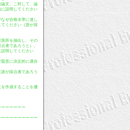
年の論文」こ対して、論
的に説明してください
文がなぜ合格水準に達し
してください（誰が採
。
記述箇所を抽出し、その
採点者であろうと）。
に説明してください
ぜ題意に決定的に適合
（誰が採点者であろう
論文を作成することを優
ーーーーーーー
ーーーーーーーーーー