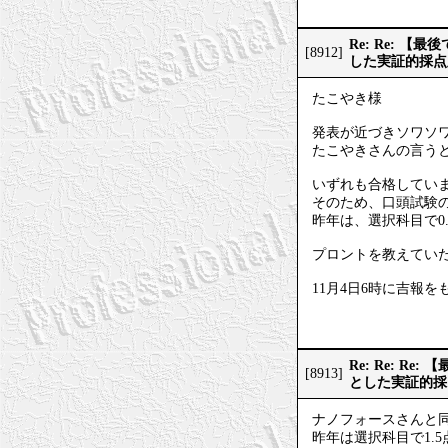
Re: Re: 
[8912]
した実証的採点
たこやき様
発表が近づきソワソ
たこやきさんの言うと
いずれも合格してい
そのため、口頭試験
昨年は、選択科目で0
プロントを教えてい
11月4日6時に吉報
Re: Re: 
[8913]
とした実証的採
ナノフォースさんと
昨年は選択科目で1.