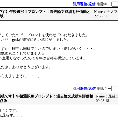
引用返信
/
返信
削除キー
【最後です】午後選択Ⅲプロンプト：過去論文成績を評価軸と
Name：ナノフォー
版
22:56:37
ワしていたので、プロントを使わせていただきました。
おり、grokが現実に近い感じがしました。
ますが、昨年も同様でしたのでいまいち信じがたく・・・。
の勉強も全くしていませんw
.5点足りなかったので今年は合格を祈念しています。
ただき、ありがとうございます。
をもらえますように・・・。
引用返信
/
返信
削除キー
Re: 【最後です】午後選択Ⅲプロンプト：過去論文成績を評価軸
Name：最後は神
点版
09:23:18
同じくです。
5点足らず。。。