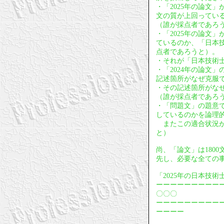
・「2025年の論文
文の質が上回ってい
（誰が採点者であろ
・「2025年の論文
ているのか、「日本
点者であろうと）。
・それが「日本技術
・「2024年の論文
記述箇所がなぜ克服
・その記述箇所がな
（誰が採点者であろ
・「問題文」の題意
しているのかを論理
またこの適合状況が
と）
尚、「論文」は180
先し、必要な全ての
「2025年の日本技
ーーーーーーーーー
〇〇〇
ーーーーーーーーー
ーーーー