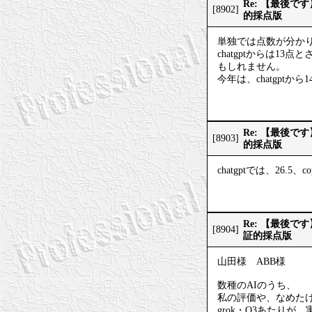
Re: 【最後
[8902]
的採点版
単独では点数が分か
chatgptからは1
もしれません。
今年は、chatgptから
Re: 【最後
[8903]
的採点版
chatgptでは、26.5
Re: 【最後
[8904]
証的採点版
山田様 ABB様
数種のAIのうち、
私の評価や、なめた
grok・O3あたり