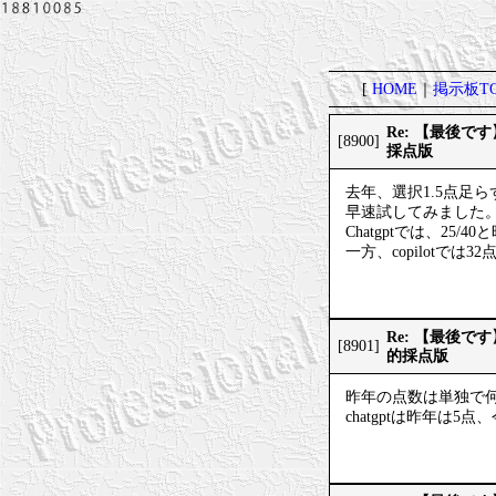
[
HOME
｜
掲示板TO
Re: 【最後
[8900]
採点版
去年、選択1.5点足
早速試してみました
Chatgptでは、25
一方、copilotでは3
Re: 【最後
[8901]
的採点版
昨年の点数は単独で
chatgptは昨年は5