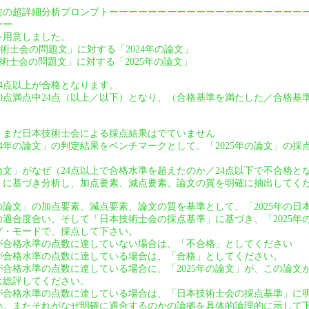
前の超詳細分析プロンプトーーーーーーーーーーーーーーーーーーーー
ーー
を用意しました。
技術士会の問題文」に対する「2024年の論文」
技術士会の問題文」に対する「2025年の論文」
24点以上が合格となります。
は40点満点中24点（以上／以下）となり、（合格基準を満たした／合格
は、まだ日本技術士会による採点結果はでていません
24年の論文」の判定結果をベンチマークとして、「2025年の論文」の
の論文」がなぜ（24点以上で合格水準を超えたのか／24点以下で不合格
」に基づき分析し、加点要素、減点要素、論文の質を明確に抽出してく
年の論文」の加点要素、減点要素、論文の質を基準として、「2025年の
適合度合い、そして「日本技術士会の採点基準」に基づき、「2025年
グ・モードで、採点して下さい。
」が合格水準の点数に達していない場合は、「不合格」としてください
」が合格水準の点数に達している場合は、「合格」としてください。
」が合格水準の点数に達している場合に、「2025年の論文」が、この論
は総評してください。
」が合格水準の点数に達している場合は、「日本技術士会の採点基準」に
い。またそれがなぜ明確に適合するのかの論拠を具体的論理的に示して