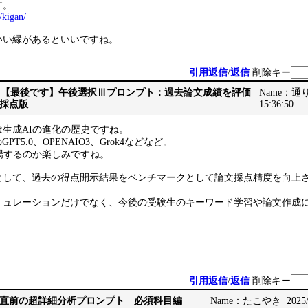
す。
/kigan/
いい縁があるといいですね。
引用返信
/
返信
削除キー
Re: Re: 【最後です】午後選択Ⅲプロンプト：過去論文成績を評価
Name：通りす
採点版
15:36:50
生成AIの進化の歴史ですね。
PT5.0、OPENAIO3、Grok4などなど。
場するのか楽しみですね。
として、過去の得点開示結果をベンチマークとして論文採点精度を向上
ミュレーションだけでなく、今後の受験生のキーワード学習や論文作成
引用返信
/
返信
削除キー
直前の超詳細分析プロンプト 必須科目編
Name：たこやき 2025/10