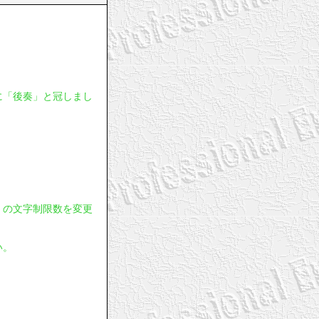
に「後奏」と冠しまし
」の文字制限数を変更
い。