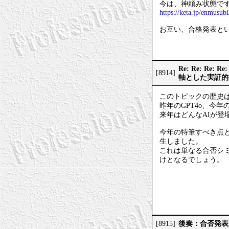
今は、神頼み状態で
https://keta.jp/enmusubi
お互い、合格発表と
Re: Re: 
[8914]
軸とした実証的
このトピックの歴史は
昨年のGPT4o、今年のG
来年はどんなAIが登
今年の特筆すべき点
生しました。
これは単なる合否シ
けとなるでしょう。
後奏：合否発表
[8915]