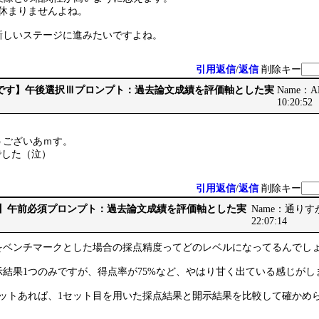
が休まりませんよね。
新しいステージに進みたいですよね。
引用返信
/
返信
削除キー
 【最後です】午後選択Ⅲプロンプト：過去論文成績を評価軸とした実
Name：AB
10:20:52
うございあｍす。
点でした（泣）
引用返信
/
返信
削除キー
です】午前必須プロンプト：過去論文成績を評価軸とした実
Name：通りすがり
22:07:14
をベンチマークとした場合の採点精度ってどのレベルになってるんでし
結果1つのみですが、得点率が75%など、やはり甘く出ている感じがし
セットあれば、1セット目を用いた採点結果と開示結果を比較して確かめ