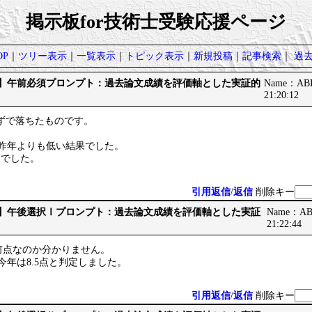
掲示板for技術士受験応援ページ
P
｜
ツリー表示
｜
一覧表示
｜
トピック表示
｜
新規投稿
｜
記事検索
｜
過
です】午前必須プロンプト：過去論文成績を評価軸とした実証的
Name：ABB
21:20:12
らずで落ちたものです。
。
/40と昨年よりも低い結果でした。
2点でした。
引用返信
/
返信
削除キー
です】午後選択Ⅰプロンプト：過去論文成績を評価軸とした実証
Name：ABB
21:22:44
何点なのか分かりません。
点、今年は8.5点と判定しました。
引用返信
/
返信
削除キー