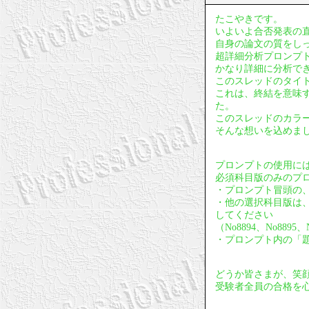
たこやきです。
いよいよ合否発表の
自身の論文の質をし
超詳細分析プロンプ
かなり詳細に分析で
このスレッドのタイ
これは、終結を意味
た。
このスレッドのカラ
そんな想いを込めま
プロンプトの使用に
必須科目版のみのプ
・プロンプト冒頭の、
・他の選択科目版は
してください
（No8894、No88
・プロンプト内の「
どうか皆さまが、笑
受験者全員の合格を