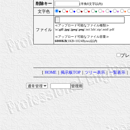
削除キー
(半角8文字以内)
文字色
●
●
●
●
●
●
●
●
●
●
≪アップロード可能なファイル種類≫
ファイル
\n/
.gif
/
.jpg
/
.jpeg
/
.png
/.txt/.lzh/.zip/.mid/.pdf
≪アップロード可能なファイル容量≫
6000KB
(1KB=1024Bytes)以内
プ
[
HOME
｜
掲示板TOP
｜
ツリー表示
｜
一覧表示
｜