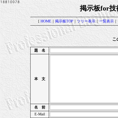
掲示板for
[
HOME
｜
掲示板TOP
｜
ツリー表示
｜
一覧表示
｜
こ
題 名
本 文
名 前
E-Mail