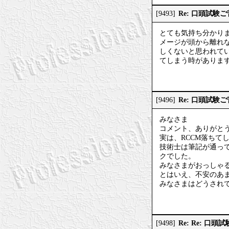
Re: 口頭試験
[9493]
とても気持ち分かりま
メージが頭から離れ
しくないと思われて
てしまう時がありま
Re: 口頭試験
[9496]
みなさま
コメント、ありがと
実は、RCCM落ちて
技術士は筆記が通っ
クでした。
みなさまがおっしゃ
とはいえ、不安のあ
みなさまはどうされ
Re: Re: 口
[9498]