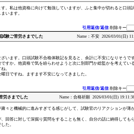
ます。私は他資格に向けて勉強していますが、ふと集中が切れると口頭
しまいます。
引用返信
/
返信
削除キー
e: 口頭試験ご苦労さまでした
Name：不安 2026/03/01(日) 11:
ございます。口頭試験不合格体験記を見ると、余計に不安になりそうで
ですか。他資格で気を紛らわせようと次に別部門か総監かを考えているも
すね。
金曜日ですね。ますます不安になってきました。
引用返信
/
返信
削除キー
ご苦労さまでした
Name：合格祈願 2026/03/01(日) 19:11:3
が粛々と機械的に進みすぎてる感じがして、試験官のリアクションが薄
たが、回答に対して深掘り質問をすることも無く、自分の話に納得しても
でした。