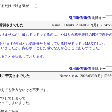
てるだけで吐き気が…（）
引用返信
/
返信
削除キー
ご苦労さまでした
Name：Thanks 2026/03/02(月) 12:34:5
ありませんが、最もドキドキするのは、やはり合格発表時のPDFで自分
おりますが3回とも受験番号を探している時がドキドキMAXでした。
ていましたが、内心ホッとした感でなんか心ここにあらずでした。
れることを祈念しております。
引用返信
/
返信
削除キー
頭試験ご苦労さまでした
Name：カル 2026/03/02(月) 17:35
考えても仕方ないけど不安です。
アワしてしまって
かってしまいました。
受験者だから、