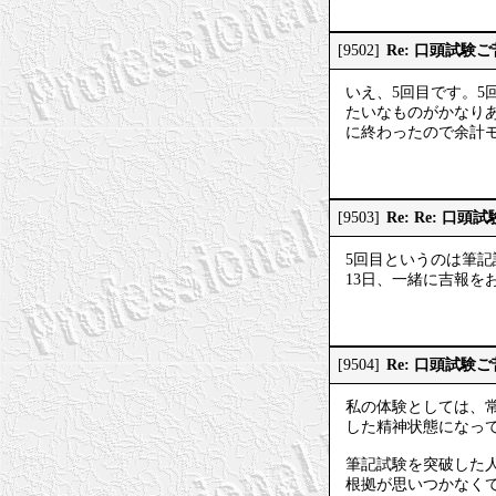
Re: 口頭試験
[9502]
いえ、5回目です。
たいなものがかなり
に終わったので余計
Re: Re: 口
[9503]
5回目というのは筆
13日、一緒に吉報を
Re: 口頭試験
[9504]
私の体験としては、
した精神状態になっ
筆記試験を突破した
根拠が思いつかなく