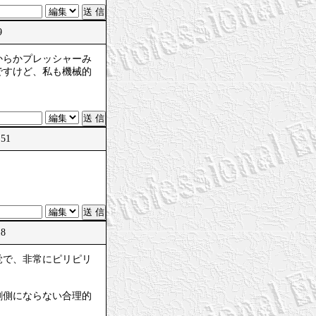
9
からかプレッシャーみ
ですけど、私も機械的
:51
18
覚で、非常にピリピリ
割側にならない合理的