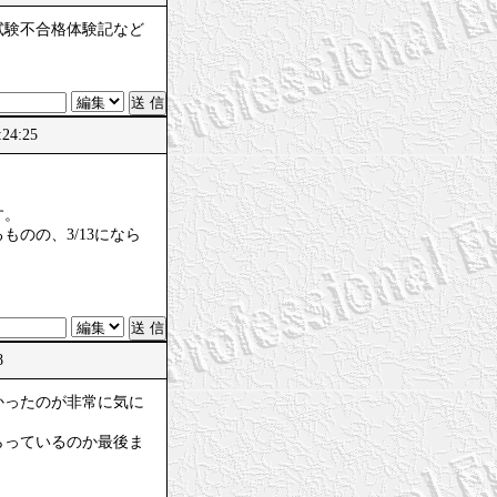
試験不合格体験記など
24:25
す。
のの、3/13になら
8
かったのが非常に気に
らっているのか最後ま