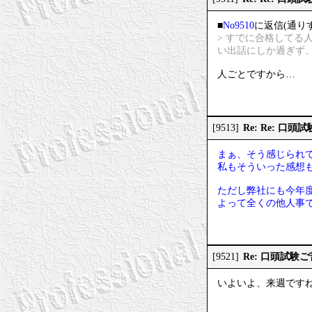
■
No9510
に返信(通り
> すでに合格して
い出話にしか過ぎず
人ごとですから…
Re: Re: 口
[9513]
まぁ、そう感じられ
私もそういった感想
ただし弊社にも今年
よって全くの他人事
Re: 口頭試験
[9521]
いよいよ、来週です