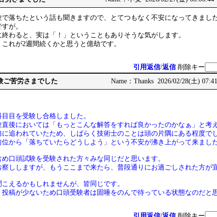
験で落ちたという話も聞きますので、とてつもなく不安になってきました
ですが。
に終わると、実は「！」ということもありそうな気がします。
、これが2週間続くかと思うと億劫です。
引用返信
/
返信
削除キー
頭試験ご苦労さまでした
Name：Thanks 2026/02/28(土) 07:4
科目目を受験し合格しました。
験直後においては「もっとこんな解答をすれば良かったのかなぁ」と考
務に追われていたため、しばらく技術士のことは頭の片隅にある程度で
前位から「落ちていたらどうしよう」という不安が沸き上がって来まし
含め口頭試験を受験された方々みな同じだと思います。
お察ししますが、もうここまで来たら、普段通りにお過ごしされた方が
聞こえるかもしれませんが、皆同じです。
、投稿が少ないため口頭受験者は固唾をのんで待っている状態なのだと
引用返信
/
返信
削除キー