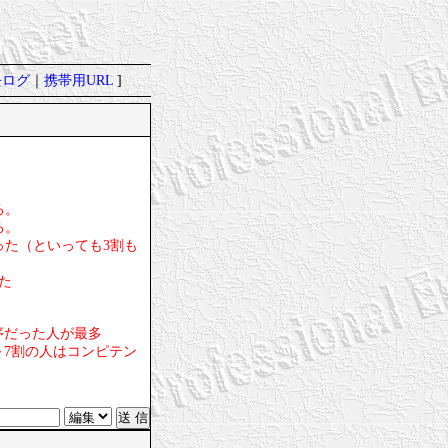
去ログ
｜
携帯用URL
]
る。
る。
った（といっても3割も
た
序だった人が最多
～7割の人はコンピテン