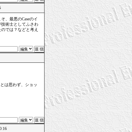
5
、最悪のCaseのイ
が技術士としてふさわ
たのでは？などと考え
るとは思わず、ショッ
0:16