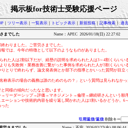
掲示板for技術士受験応援ページ
P
｜
ツリー表示
｜
一覧表示
｜
トピック表示
｜
新規投稿
｜
記事検索
｜
過
さまでした
Name：APEC 2026/01/18(日) 22:27:02
部終わりました。ご苦労さまでした。
情報では、今年の特徴として以下のようなものがありました。
られた人は2割以下だが、経歴の説明を求められた人は3～4割くらいい
価よりも失敗例・業務改善に繋がった事例を求められた人が3割くらいい
のやりとりで終わらず、論文発表例とか部下の指導とかいった質問が目立
「名称表示の場合の義務は誰のためのもの？」という質問は見られなかっ
でと同様の傾向だったなと思います。
ン→リーダーシップ→評価→マネジメント→倫理→継続研さんという順
ュエーションや技術的内容を繰り返し聞かれた人は1割いるかどうか。6
わった
引用返信
/
返信
削除キー
ご苦労さまでした
Name：不安 2026/02/27(金) 08:06:44