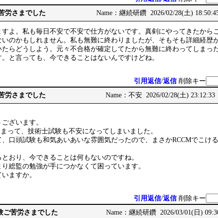
ご苦労さまでした
Name：継続研鑽 2026/02/28(土) 18:50:4
すよ。私も毎日不安で不安で仕方がないです。真剣にやってきたからこそ
ないのかもしれません。私も無難に終わりましたが、そもそも詳細経歴
いたらどうしよう。元々不合格が確定してたから無難に終わってしまっ
す。と言っても、今できることはないんですけどね。
引用返信
/
返信
削除キー
ご苦労さまでした
Name：不安 2026/02/28(土) 23:12:33
うございます。
しまって、技術士試験も不安になってしまいました。
て、口頭試験も和気あいあいな雰囲気だったので、まさかRCCMでこけ
るとおり、今できることは何もないのですね。
まり総監の勉強が手につかなくて困っています。
ていますか。
引用返信
/
返信
削除キー
頭試験ご苦労さまでした
Name：継続研鑽 2026/03/01(日) 09:3