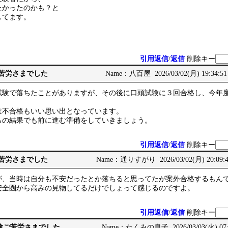
たかったのかも？と
してます。
引用返信
/
返信
削除キー
ご苦労さまでした
Name：八百屋 2026/03/02(月) 19:34:5
試験で落ちたことがありますが、その後に口頭試験に３回合格し、今年
は不合格もいい思い出となっています。
らの結果でも前に進む準備をしていきましょう。
引用返信
/
返信
削除キー
ご苦労さまでした
Name：通りすがり 2026/03/02(月) 20:09:
が、当時は自分も不安だったとか落ちると思ってたが案外合格するもん
安全圏から高みの見物してるだけでしょって感じるのですよ。
引用返信
/
返信
削除キー
頭試験ご苦労さまでした
Name：たくみの息子 2026/03/03(火) 07: