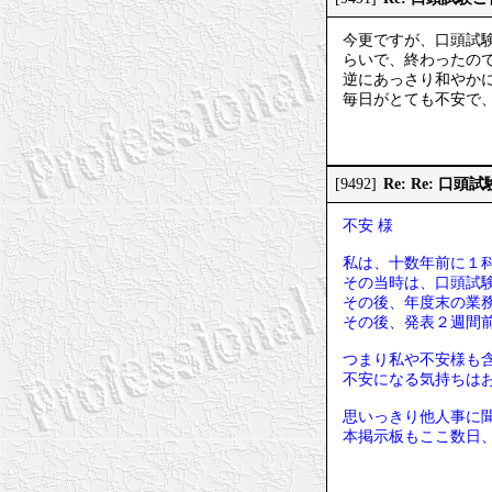
今更ですが、口頭試
らいで、終わったの
逆にあっさり和やか
毎日がとても不安で
Re: Re: 口
[9492]
不安 様
私は、十数年前に１
その当時は、口頭試
その後、年度末の業
その後、発表２週間
つまり私や不安様も
不安になる気持ちは
思いっきり他人事に
本掲示板もここ数日