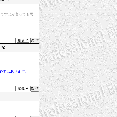
んですとか言っても思
4:26
心ではあります。