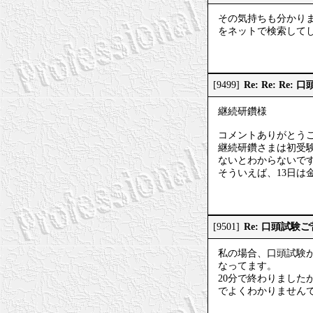
その気持ちも分かり
をネットで検索して
Re: Re: R
[9499]
継続研鑽様
コメントありがとう
継続研鑽さまは初受験
ないとわからないで
そういえば、13日は
Re: 口頭試験
[9501]
私の場合、口頭試験
なってます。
20分で終わりまし
でよくわかりません