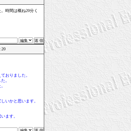
。時間は概ね20分く
1:20
えておりました。
した。
た。
宜しいかと思います。
思います。