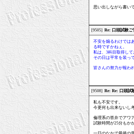
思い出しながら書い
Re: 口頭試験
[9505]
不安を煽るわけでは
る時ですかねぇ。
私は、3科目取得して
その日は平常を装っ
皆さんの努力が報わ
Re: Re: 口
[9508]
私も不安です。
今更何も出来ないし
倫理系の答弁でアワ
試験時間が25分もか
一日のなかで最後の