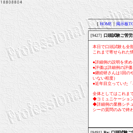
[
HOME
｜
掲示板TO
口頭試験ご苦労
[9427]
本日で口頭試験も全
これまで寄せられた
●詳細例の説明を求め
●評価は詳細例の評
●継続研さんは1回
いない程度）
●近年目立っていた
全体としてはこれま
◆コミュニケーショ
◆詳細例の業務シチ
シーの質問のみで終
Re: 口頭試験
[9491]