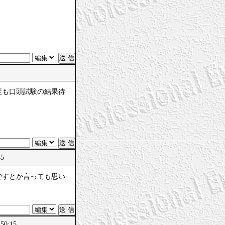
1
度も口頭試験の結果待
45
ですとか言っても思い
50:15