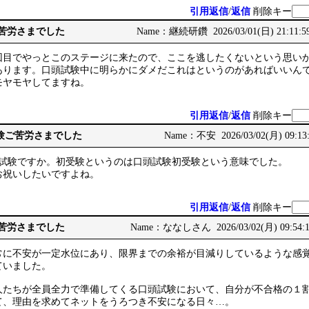
引用返信
/
返信
削除キー
ご苦労さまでした
Name：継続研鑽 2026/03/01(日) 21:11:5
5回目でやっとこのステージに来たので、ここを逃したくないという思い
あります。口頭試験中に明らかにダメだこれはというのがあればいいん
モヤモヤしてますね。
引用返信
/
返信
削除キー
頭試験ご苦労さまでした
Name：不安 2026/03/02(月) 09:13
記試験ですか。初受験というのは口頭試験初受験という意味でした。
お祝いしたいですよね。
引用返信
/
返信
削除キー
ご苦労さまでした
Name：ななしさん 2026/03/02(月) 09:54:
常に不安が一定水位にあり、限界までの余裕が目減りしているような感
ていました。
人たちが全員全力で準備してくる口頭試験において、自分が不合格の１
て、理由を求めてネットをうろつき不安になる日々…。