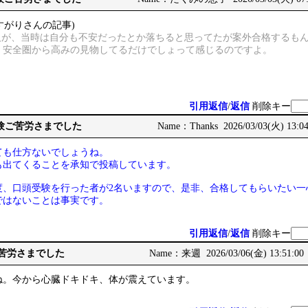
すがりさんの記事)
る人が、当時は自分も不安だったとか落ちると思ってたが案外合格するも
、安全圏から高みの見物してるだけでしょって感じるのですよ。
引用返信
/
返信
削除キー
頭試験ご苦労さまでした
Name：Thanks 2026/03/03(火) 13:0
ても仕方ないでしょうね。
も出てくることを承知で投稿しています。
度、口頭受験を行った者が2名いますので、是非、合格してもらいたい一
ではないことは事実です。
引用返信
/
返信
削除キー
ご苦労さまでした
Name：来週 2026/03/06(金) 13:51:00
ね。今から心臓ドキドキ、体が震えています。