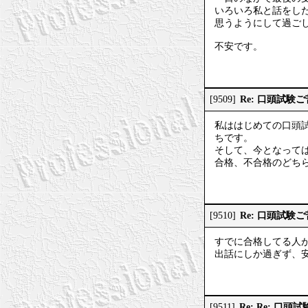
いろいろ私と話をし
思うようにして過ご
不安です。
Re: 口頭試験
[9509]
私ははじめての口頭
ちです。
そして、今となって
合格、不合格のどち
Re: 口頭試験
[9510]
すでに合格してる人
出話にしか過ぎず、
Re: Re: 口
[9511]