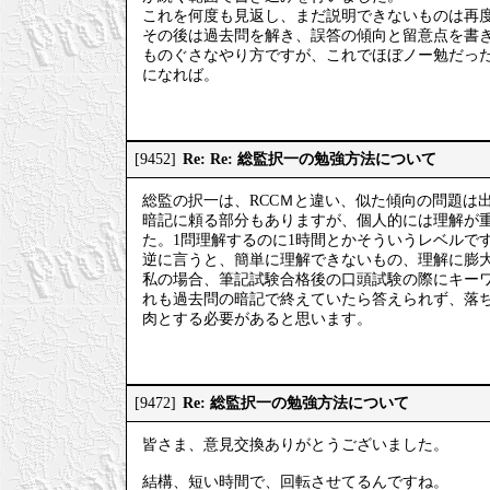
これを何度も見返し、まだ説明できないものは再
その後は過去問を解き、誤答の傾向と留意点を書
ものぐさなやり方ですが、これでほぼノー勉だった
になれば。
Re: Re: 総監択一の勉強方法について
[9452]
総監の択一は、RCCＭと違い、似た傾向の問題は
暗記に頼る部分もありますが、個人的には理解が
た。1問理解するのに1時間とかそういうレベルで
逆に言うと、簡単に理解できないもの、理解に膨
私の場合、筆記試験合格後の口頭試験の際にキーワ
れも過去問の暗記で終えていたら答えられず、落
肉とする必要があると思います。
Re: 総監択一の勉強方法について
[9472]
皆さま、意見交換ありがとうございました。
結構、短い時間で、回転させてるんですね。