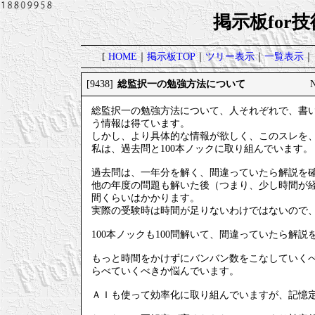
掲示板for
[
HOME
｜
掲示板TOP
｜
ツリー表示
｜
一覧表示
｜
総監択一の勉強方法について
[9438]
総監択一の勉強方法について、人それぞれで、書
う情報は得ています。
しかし、より具体的な情報が欲しく、このスレを
私は、過去問と100本ノックに取り組んでいます。
過去問は、一年分を解く、間違っていたら解説を
他の年度の問題も解いた後（つまり、少し時間が
間くらいはかかります。
実際の受験時は時間が足りないわけではないので
100本ノックも100問解いて、間違っていたら解
もっと時間をかけずにバンバン数をこなしていく
らべていくべきか悩んでいます。
ＡＩも使って効率化に取り組んでいますが、記憶