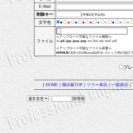
E-Mail
削除キー
(半角8文字以内)
文字色
●
●
●
●
●
●
●
●
●
●
≪アップロード可能なファイル種類≫
ファイル
\n/
.gif
/
.jpg
/
.jpeg
/
.png
/.txt/.lzh/.zip/.mid/.pdf
≪アップロード可能なファイル容量≫
6000KB
(1KB=1024Bytes)以内 6) スレッド内の合計
プ
[
HOME
｜
掲示板TOP
｜
ツリー表示
｜
一覧表示
｜