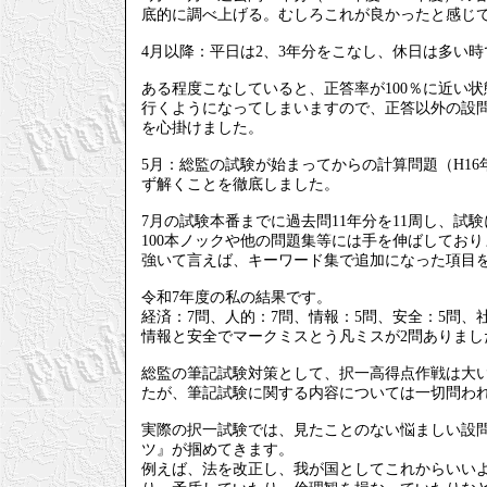
底的に調べ上げる。むしろこれが良かったと感じ
4月以降：平日は2、3年分をこなし、休日は多い時
ある程度こなしていると、正答率が100％に近い
行くようになってしまいますので、正答以外の設
を心掛けました。
5月：総監の試験が始まってからの計算問題（H1
ず解くことを徹底しました。
7月の試験本番までに過去問11年分を11周し、試
100本ノックや他の問題集等には手を伸ばしてお
強いて言えば、キーワード集で追加になった項目
令和7年度の私の結果です。
経済：7問、人的：7問、情報：5問、安全：5問、
情報と安全でマークミスとう凡ミスが2問ありまし
総監の筆記試験対策として、択一高得点作戦は大い
たが、筆記試験に関する内容については一切問わ
実際の択一試験では、見たことのない悩ましい設
ツ』が掴めてきます。
例えば、法を改正し、我が国としてこれからいい