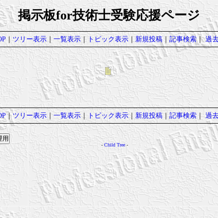
掲示板for技術士受験応援ページ
P
｜
ツリー表示
｜
一覧表示
｜
トピック表示
｜
新規投稿
｜
記事検索
｜
過
P
｜
ツリー表示
｜
一覧表示
｜
トピック表示
｜
新規投稿
｜
記事検索
｜
過
-
Child Tree
-