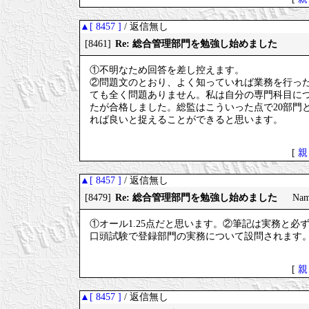
▲[ 8457 ]
/ 返信無し
Re: 総合管理部門を勉強し始めました
[8461]
①不明なため回答を差し控えます。
②問題文のとおり、よく知っていれば業務を行っ
ても全く問題ありません。私は自分の専門科目に
たが合格しました。総監はこういった点で20部門
れば良いと捉えることができると思います。
[
親
▲[ 8457 ]
/ 返信無し
Re: 総合管理部門を勉強し始めました
[8479]
Na
①オール1.25点だと思います。②筆記は実務と
口頭試験で登録部門の実務について設問されます
[
親
▲[ 8457 ]
/ 返信無し