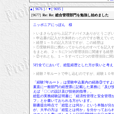
▲[ 9676 ]
/
▼[ 9695 ]
Re: Re: 総合管理部門を勉強し始めました
[9677]
ニッポニアにっぽん 様
> いまさらながら上記アドバイスありがとうござ
> 申込書の記入が大体終わったのですが教えてい
> 経歴１～５の記入方法ですが、この経歴は
> ①受験科目に携わってからのものすべてを記入
をまとめ、２～５に5つの管理項目に関連する経歴
> ②それとも、１～５すべてに5つの管理項目に
5行全てにおいて、総監経歴とした方が良いと考え
> 経験７年ルートで申し込むのですが、経験１０
「経験7年ルート」は受験申込案内の経路③ですよ
素直に一般部門の経歴票に記載した業務に「及び技
えば「〇〇の設計及び技術的指導」。
総監の実務経験証明書に「経済性管理と安全管理
フ」とか書いておられる方がいます。
願書提出時点で「総監とは何か」という本髄が分
が、大半の方は「総監とは何か」を分かっておら