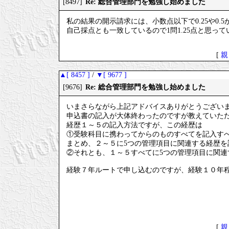
Re: 総合管理部門を勉強し始めました
[8497]
私の結果の開示請求には、小数点以下で0.25や0.
自己採点とも一致しているので1問1.25点と思って
[
親
▲[ 8457 ]
/
▼[ 9677 ]
Re: 総合管理部門を勉強し始めました
[9676]
いまさらながら上記アドバイスありがとうござい
申込書の記入が大体終わったのですが教えていた
経歴１～５の記入方法ですが、この経歴は
①受験科目に携わってからのものすべてを記入す
まとめ、２～５に5つの管理項目に関連する経歴を
②それとも、１～５すべてに5つの管理項目に関連
経験７年ルートで申し込むのですが、経験１０年
[
親