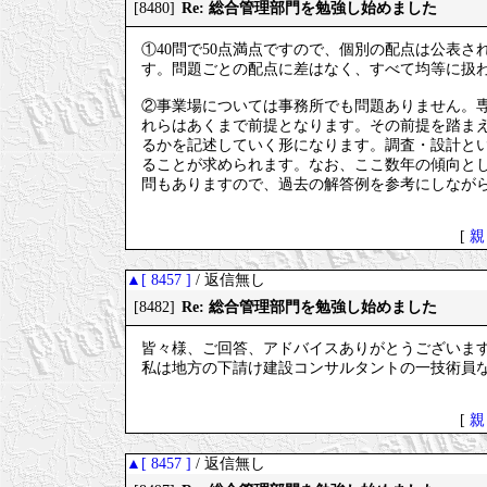
Re: 総合管理部門を勉強し始めました
[8480]
①40問で50点満点ですので、個別の配点は公表さ
す。問題ごとの配点に差はなく、すべて均等に扱
②事業場については事務所でも問題ありません。
れらはあくまで前提となります。その前提を踏ま
るかを記述していく形になります。調査・設計と
ることが求められます。なお、ここ数年の傾向と
問もありますので、過去の解答例を参考にしなが
[
親
▲[ 8457 ]
/ 返信無し
Re: 総合管理部門を勉強し始めました
[8482]
皆々様、ご回答、アドバイスありがとうございま
私は地方の下請け建設コンサルタントの一技術員
[
親
▲[ 8457 ]
/ 返信無し