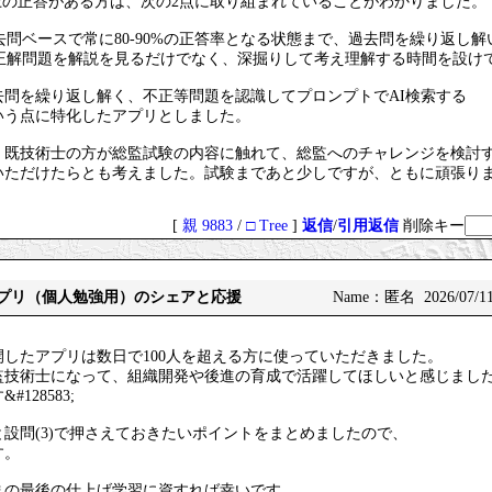
上の正答がある方は、次の2点に取り組まれていることがわかりました。
5038;過去問ベースで常に80-90%の正答率となる状態まで、過去問を繰り返し
5038;不正解問題を解説を見るだけでなく、深掘りして考え理解する時間を設
去問を繰り返し解く、不正等問題を認識してプロンプトでAI検索する
いう点に特化したアプリとしました。
、既技術士の方が総監試験の内容に触れて、総監へのチャレンジを検討
いただけたらとも考えました。試験まであと少しですが、ともに頑張り
[
親 9883
/
□ Tree
]
返信
/
引用返信
削除キー
一アプリ（個人勉強用）のシェアと応援
Name：匿名 2026/07/11
したアプリは数日で100人を超える方に使っていただきました。
監技術士になって、組織開発や後進の育成で活躍してほしいと感じまし
128583;
設問(3)で押さえておきたいポイントをまとめましたので、
す。
まの最後の仕上げ学習に資すれば幸いです。