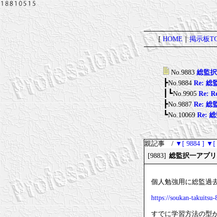
[
HOME
｜
掲示板TO
No.9883
総監択
┣
No.9884
Re:
┃┗
No.9905
Re:
┣
No.9887
Re:
┗
No.10069
Re:
親記事 /
▼[ 9884 ]
▼[ 
総監択一アプリ
[9883]
個人勉強用に総監過
https://soukan-takuitsu-
すでに学習方法の型