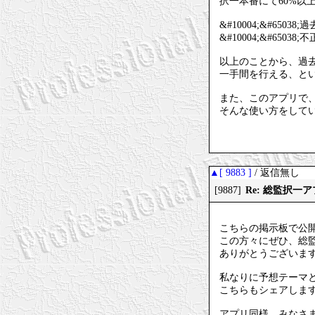
択一本番にて60%以
&#10004;&#6
&#10004;&#6
以上のことから、過
一手間を行える、と
また、このアプリで
そんな使い方をして
▲[ 9883 ]
/ 返信無し
Re: 総監択
[9887]
こちらの掲示板で公開
この方々にぜひ、総
ありがとうございます&#
私なりに予想テーマと
こちらもシェアしま
アプリ同様、みなさ