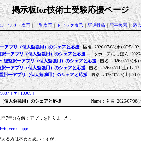
掲示板for技術士受験応援ページ
P
｜
ツリー表示
｜
一覧表示
｜
トピック表示
｜
新規投稿
｜
記事検索
｜
過
一アプリ（個人勉強用）のシェアと応援
匿名 2026/07/08(水) 07:54:02
 総監択一アプリ（個人勉強用）のシェアと応援
ニッポニアにっぽん 2026/07/0
 Re: 総監択一アプリ（個人勉強用）のシェアと応援
匿名 2026/07/15(水) 0
 総監択一アプリ（個人勉強用）のシェアと応援
匿名 2026/07/11(土) 12:12:
 総監択一アプリ（個人勉強用）のシェアと応援
匿名 2026/07/25(土) 09:00
9887 ]
▼[ 10069 ]
（個人勉強用）のシェアと応援
Name：匿名 2026/07/08(水
去問7年分を解くアプリを作りました。
8wtq.vercel.app/
がある方は不要と思いますが、