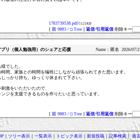
1783739538.pdf
/
1121KB
[
親 9883
/
□ Tree
]
返信
/
引用返信
削除キー
一アプリ（個人勉強用）のシェアと応援
Name：匿名 2026/07/25
れ様でした。
の時間、家族との時間を犠牲にしながら頑張られてきた思います。
もしっかり持ち、ゆっくり休まれて下さい。
い刺激をいただいたので、
レンジを支援できるものを作りたいと思っています。
[
親 9883
/
□ Tree
]
返信
/
引用返信
削除キー
P
｜
ツリー表示
｜
一覧表示
｜
トピック表示
｜
新規投稿
｜
記事検索
｜
過