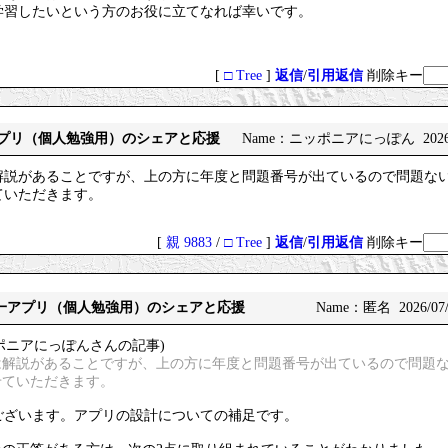
学習したいという方のお役に立てなれば幸いです。
[
□ Tree
]
返信
/
引用返信
削除キー
一アプリ（個人勉強用）のシェアと応援
Name：ニッポニアにっぽん 2026/07/
解説があることですが、上の方に年度と問題番号が出ているので問題な
ていただきます。
[
親 9883
/
□ Tree
]
返信
/
引用返信
削除キー
総監択一アプリ（個人勉強用）のシェアと応援
Name：匿名 2026/07/1
ポニアにっぽんさんの記事)
想は解説があることですが、上の方に年度と問題番号が出ているので問題
せていただきます。
ございます。アプリの設計についての補足です。