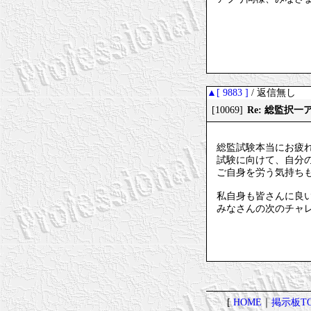
▲[ 9883 ]
/ 返信無し
Re: 総監択
[10069]
総監試験本当にお疲
試験に向けて、自分
ご自身を労う気持ち
私自身も皆さんに良
みなさんの次のチャ
[
HOME
｜
掲示板TO