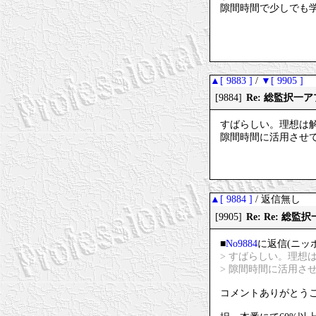
隙間時間で少しでも
▲[ 9883 ]
/
▼[ 9905 ]
Re: 総監択
[9884]
すばらしい。理想は
隙間時間に活用させ
▲[ 9884 ]
/ 返信無し
Re: Re: 
[9905]
■
No9884
に返信(ニッ
> すばらしい。理
> 隙間時間に活用さ
コメントありがとう