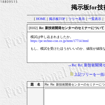
掲示板for
[
HOME
｜
掲示板TOP
｜
ツリー表示
｜
一覧表示
｜
Re: 新技術開発センターのセミナーについて
[8102]
模試は申し込まれましたか。
https://pe.techno-con.co.jp/item/17714.html
もし、模試を受けたほうがいいのか、値段が値段
→Re: Re: 新技術
上記ツリーを一括
題 名