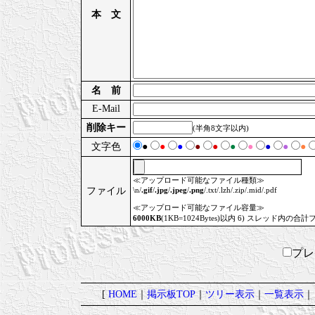
本 文
名 前
E-Mail
削除キー
(半角8文字以内)
文字色
●
●
●
●
●
●
●
●
●
●
≪アップロード可能なファイル種類≫
ファイル
\n/
.gif
/
.jpg
/
.jpeg
/
.png
/.txt/.lzh/.zip/.mid/.pdf
≪アップロード可能なファイル容量≫
6000KB
(1KB=1024Bytes)以内 6) スレッド内の合計
プ
[
HOME
｜
掲示板TOP
｜
ツリー表示
｜
一覧表示
｜