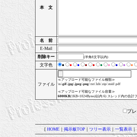
本 文
名 前
E-Mail
削除キー
(半角8文字以内)
文字色
●
●
●
●
●
●
●
●
●
●
≪アップロード可能なファイル種類≫
ファイル
\n/
.gif
/
.jpg
/
.jpeg
/
.png
/.txt/.lzh/.zip/.mid/.pdf
≪アップロード可能なファイル容量≫
6000KB
(1KB=1024Bytes)以内 6) スレッド内の合計
プ
[
HOME
｜
掲示板TOP
｜
ツリー表示
｜
一覧表示
｜