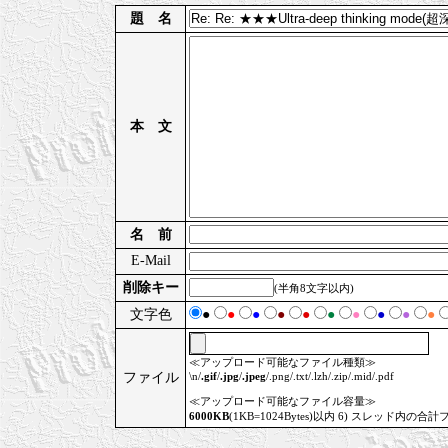
題 名
本 文
名 前
E-Mail
削除キー
(半角8文字以内)
文字色
●
●
●
●
●
●
●
●
●
●
≪アップロード可能なファイル種類≫
ファイル
\n/
.gif
/
.jpg
/
.jpeg
/.png/.txt/.lzh/.zip/.mid/.pdf
≪アップロード可能なファイル容量≫
6000KB
(1KB=1024Bytes)以内 6) スレッド内の合計