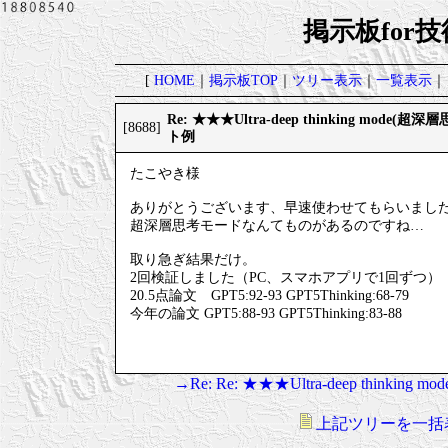
掲示板for
[
HOME
｜
掲示板TOP
｜
ツリー表示
｜
一覧表示
｜
Re: ★★★Ultra-deep thinking mod
[8688]
ト例
たこやき様
ありがとうございます、早速使わせてもらいまし
超深層思考モードなんてものがあるのですね…
取り急ぎ結果だけ。
2回検証しました（PC、スマホアプリで1回ずつ）
20.5点論文 GPT5:92-93 GPT5Thinking:68-79
今年の論文 GPT5:88-93 GPT5Thinking:83-88
→Re: Re: ★★★Ultra-deep thi
上記ツリーを一括