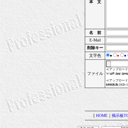
本 文
名 前
E-Mail
削除キー
文字色
●
●
●
≪アップロード
ファイル
\n/
.gif
/
.jpg
/
.jpeg
≪アップロード
6000KB
(1KB
[
HOME
｜
掲示板TO