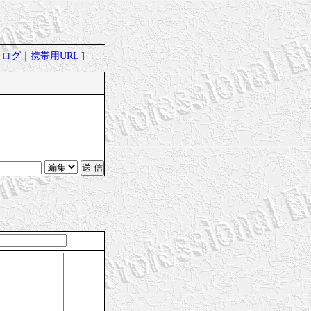
去ログ
｜
携帯用URL
]
6