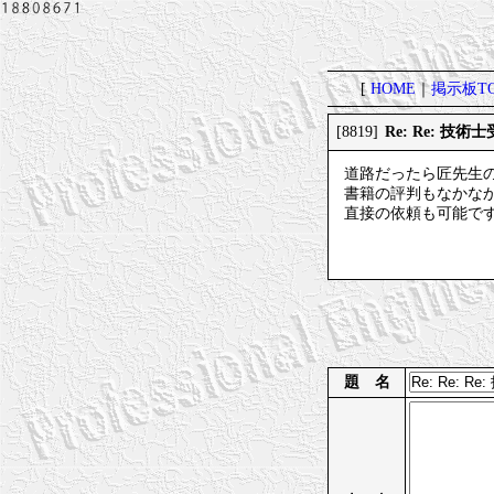
[
HOME
｜
掲示板TO
Re: Re: 技
[8819]
道路だったら匠先生
書籍の評判もなかな
直接の依頼も可能で
題 名