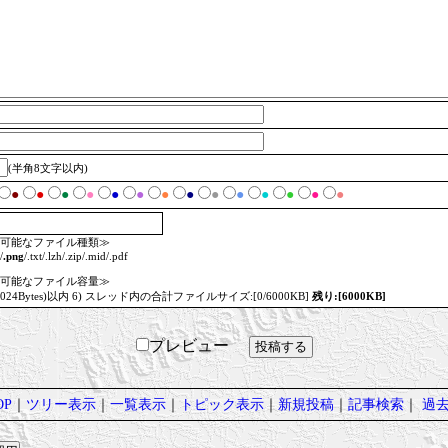
(半角8文字以内)
●
●
●
●
●
●
●
●
●
●
●
●
●
●
可能なファイル種類≫
/
.png
/.txt/.lzh/.zip/.mid/.pdf
可能なファイル容量≫
=1024Bytes)以内 6) スレッド内の合計ファイルサイズ:[0/6000KB]
残り:[6000KB]
プレビュー
P
｜
ツリー表示
｜
一覧表示
｜
トピック表示
｜
新規投稿
｜
記事検索
｜
過