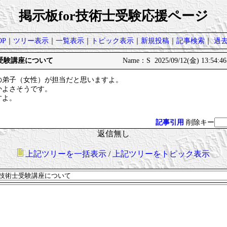
掲示板for技術士受験応援ページ
P
｜
ツリー表示
｜
一覧表示
｜
トピック表示
｜
新規投稿
｜
記事検索
｜
過
術士受験講座について
Name：S 2025/09/12(金) 13:54:4
の弟子（女性）が担当だと思いますよ。
かよさそうです。
すよ。
記事引用
削除キー
返信無し
上記ツリーを一括表示
/
上記ツリーをトピック表示