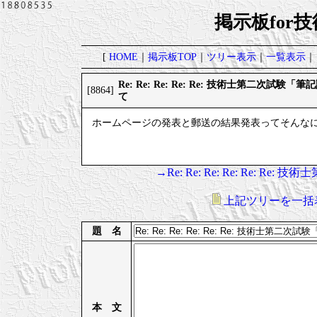
掲示板for
[
HOME
｜
掲示板TOP
｜
ツリー表示
｜
一覧表示
｜
Re: Re: Re: Re: Re: 技術士第二次試
[8864]
て
ホームページの発表と郵送の結果発表ってそんな
→Re: Re: Re: Re: Re:
上記ツリーを一括
題 名
本 文