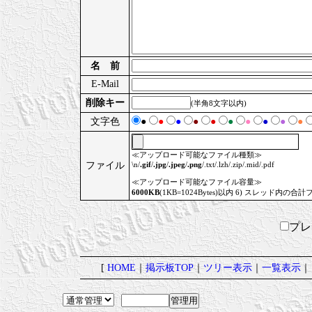
名 前
E-Mail
削除キー
(半角8文字以内)
文字色
●
●
●
●
●
●
●
●
●
●
≪アップロード可能なファイル種類≫
ファイル
\n/
.gif
/
.jpg
/
.jpeg
/
.png
/.txt/.lzh/.zip/.mid/.pdf
≪アップロード可能なファイル容量≫
6000KB
(1KB=1024Bytes)以内 6) スレッド内の合計
プ
[
HOME
｜
掲示板TOP
｜
ツリー表示
｜
一覧表示
｜