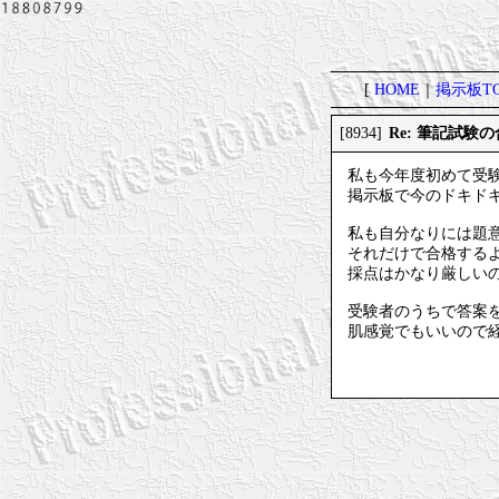
[
HOME
｜
掲示板TO
Re: 筆記試験
[8934]
私も今年度初めて受
掲示板で今のドキド
私も自分なりには題
それだけで合格する
採点はかなり厳しい
受験者のうちで答案
肌感覚でもいいので