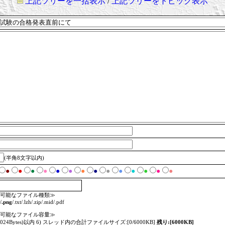
上記ツリーを一括表示
/
上記ツリーをトピック表示
(半角8文字以内)
●
●
●
●
●
●
●
●
●
●
●
●
●
●
可能なファイル種類≫
/
.png
/.txt/.lzh/.zip/.mid/.pdf
可能なファイル容量≫
=1024Bytes)以内 6) スレッド内の合計ファイルサイズ:[0/6000KB]
残り:[6000KB]