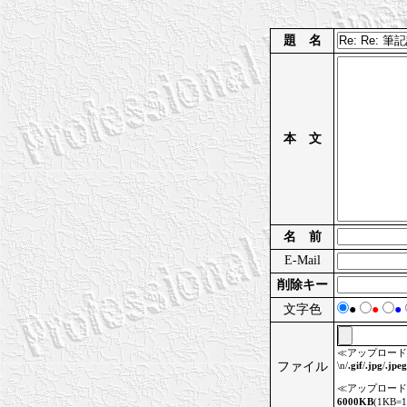
題 名
本 文
名 前
E-Mail
削除キー
文字色
●
●
●
≪アップロード
ファイル
\n/
.gif
/
.jpg
/
.jpeg
≪アップロード
6000KB
(1KB