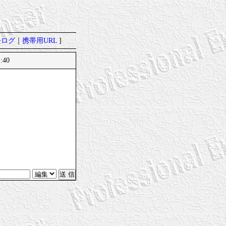
去ログ
｜
携帯用URL
]
:40