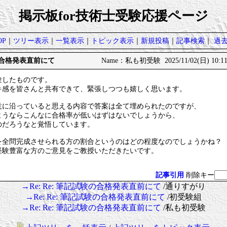
掲示板for技術士受験応援ページ
P
｜
ツリー表示
｜
一覧表示
｜
トピック表示
｜
新規投稿
｜
記事検索
｜
過
の合格発表直前にて
Name：私も初受験 2025/11/02(日) 10:11
験したものです。
キ感を皆さんと共有できて、緊張しつつも嬉しく思います。
意に沿っていると思える内容で答案は全て埋められたのですが、
ようならこんなに合格率が低いはずはないでしょうから、
のだろうなと覚悟しています。
を全問完成させられる方の割合というのはどの程度なのでしょうかね？
経験豊富な方のご意見をご教授いただきたいです。
記事引用
削除キー
→Re: Re: 筆記試験の合格発表直前にて
/通りすがり
→Re: Re: 筆記試験の合格発表直前にて
/初受験組
→Re: Re: 筆記試験の合格発表直前にて
/私も初受験