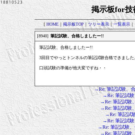
掲示板for
[
HOME
｜
掲示板TOP
｜
ツリー表示
｜
一覧表示
｜
筆記試験、合格しましたー!!
[8940]
筆記試験、合格しましたー!!
3回目でやっとトンネルの筆記試験合格できました
口頭試験の準備が他大変ですね・・
→Re: 筆記試験、
→Re: 筆記試
→Re: 筆記試験
→Re: 筆記試験
→Re: 筆記
→Re: 筆記試
→Re: 筆記試験
→Re: 筆記試験