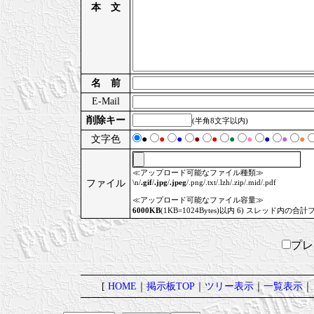
本 文
名 前
E-Mail
削除キー
(半角8文字以内)
文字色
●
●
●
●
●
●
●
●
●
●
≪アップロード可能なファイル種類≫
ファイル
\n/
.gif
/
.jpg
/
.jpeg
/.png/.txt/.lzh/.zip/.mid/.pdf
≪アップロード可能なファイル容量≫
6000KB
(1KB=1024Bytes)以内 6) スレッド内の合計
プ
[
HOME
｜
掲示板TOP
｜
ツリー表示
｜
一覧表示
｜