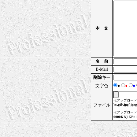
本 文
名 前
E-Mail
削除キー
文字色
●
●
●
≪アップロード
ファイル
\n/
.gif
/
.jpg
/
.jpeg
≪アップロード
6000KB
(1KB=