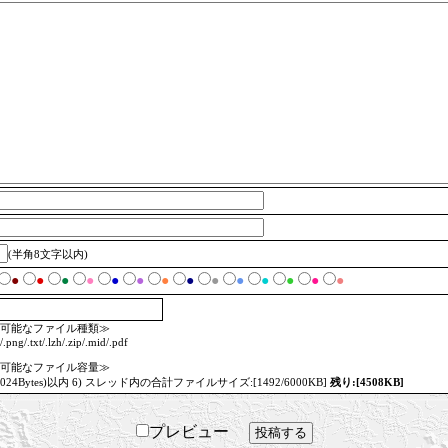
(半角8文字以内)
●
●
●
●
●
●
●
●
●
●
●
●
●
●
可能なファイル種類≫
/.png/.txt/.lzh/.zip/.mid/.pdf
可能なファイル容量≫
1024Bytes)以内 6) スレッド内の合計ファイルサイズ:[1492/6000KB]
残り:[4508KB]
プレビュー