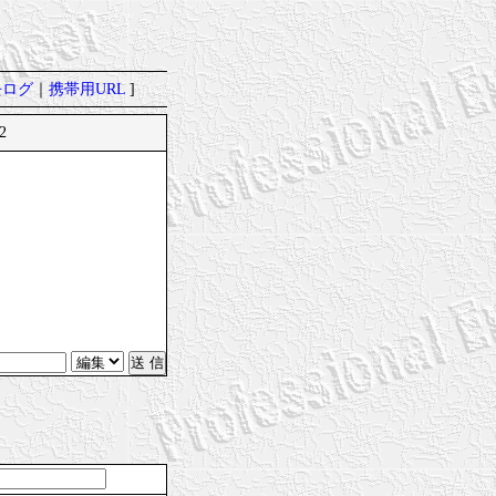
去ログ
｜
携帯用URL
]
12