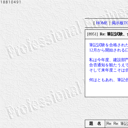
[
HOME
｜
掲示板TO
Re: 筆記試験
[8951]
筆記試験を合格され
12月から開始される
私は今年度、建設部
合否通知を観たうえ
そして来年度こそは
何はともあれ、筆記
題 名