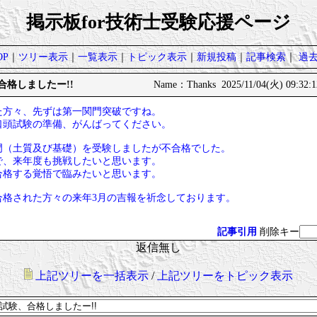
掲示板for技術士受験応援ページ
P
｜
ツリー表示
｜
一覧表示
｜
トピック表示
｜
新規投稿
｜
記事検索
｜
過
、合格しましたー!!
Name：Thanks 2025/11/04(火) 09:32:
た方々、先ずは第一関門突破ですね。
口頭試験の準備、がんばってください。
門（土質及び基礎）を受験しましたが不合格でした。
で、来年度も挑戦したいと思います。
合格する覚悟で臨みたいと思います。
合格された方々の来年3月の吉報を祈念しております。
記事引用
削除キー
返信無し
上記ツリーを一括表示
/
上記ツリーをトピック表示