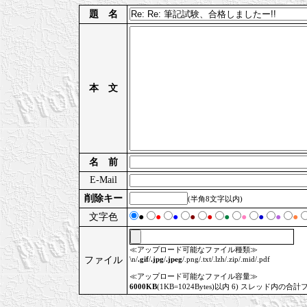
題 名
本 文
名 前
E-Mail
削除キー
(半角8文字以内)
文字色
●
●
●
●
●
●
●
●
●
●
≪アップロード可能なファイル種類≫
ファイル
\n/
.gif
/
.jpg
/
.jpeg
/.png/.txt/.lzh/.zip/.mid/.pdf
≪アップロード可能なファイル容量≫
6000KB
(1KB=1024Bytes)以内 6) スレッド内の合計