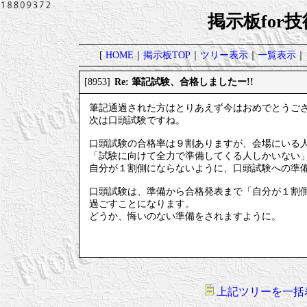
掲示板for
[
HOME
｜
掲示板TOP
｜
ツリー表示
｜
一覧表示
｜
Re: 筆記試験、合格しましたー!!
[8953]
筆記通過された方はとりあえず今はおめでとうご
次は口頭試験ですね。
口頭試験の合格率は９割ありますが、会場にいる
「試験に向けて全力で準備してくる人しかいない
自分が１割側にならないように、口頭試験への準
口頭試験は、準備から合格発表まで「自分が１割
過ごすことになります。
どうか、悔いのない準備をされますように。
上記ツリーを一括