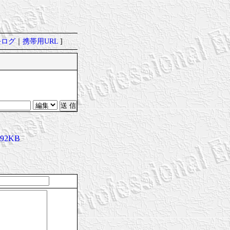
去ログ
｜
携帯用URL
]