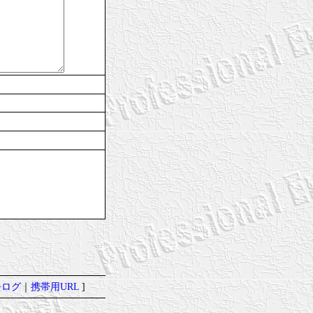
去ログ
｜
携帯用URL
]