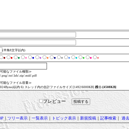
(半角8文字以内)
●
●
●
●
●
●
●
●
●
●
●
●
●
●
可能なファイル種類≫
/.png/.txt/.lzh/.zip/.mid/.pdf
可能なファイル容量≫
1024Bytes)以内 6) スレッド内の合計ファイルサイズ:[1492/6000KB]
残り:[4508KB]
プレビュー
P
｜
ツリー表示
｜
一覧表示
｜
トピック表示
｜
新規投稿
｜
記事検索
｜
過