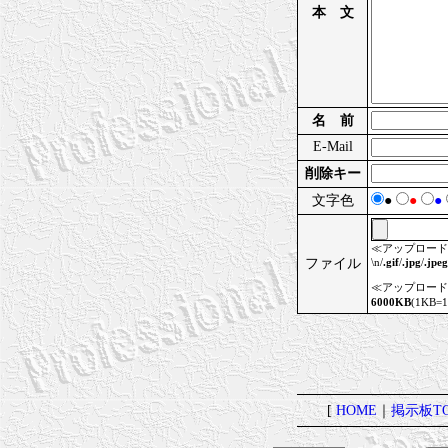
本 文
名 前
E-Mail
削除キー
文字色
●
●
●
≪アップロード
ファイル
\n/
.gif
/
.jpg
/
.jpeg
≪アップロード
6000KB
(1KB=
[
HOME
｜
掲示板TO