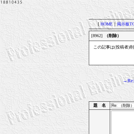
[
HOME
｜
掲示板TO
（削除）
[8962]
この記事は(投稿者)
→Re
題 名