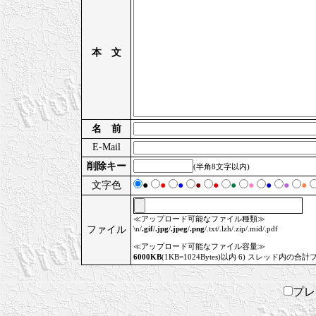
本 文
名 前
E-Mail
削除キー
(半角8文字以内)
文字色
●
●
●
●
●
●
●
●
●
●
≪アップロード可能なファイル種類≫
ファイル
\n/
.gif
/
.jpg
/
.jpeg
/
.png
/.txt/.lzh/.zip/.mid/.pdf
≪アップロード可能なファイル容量≫
6000KB
(1KB=1024Bytes)以内 6) スレッド内の合計
プ