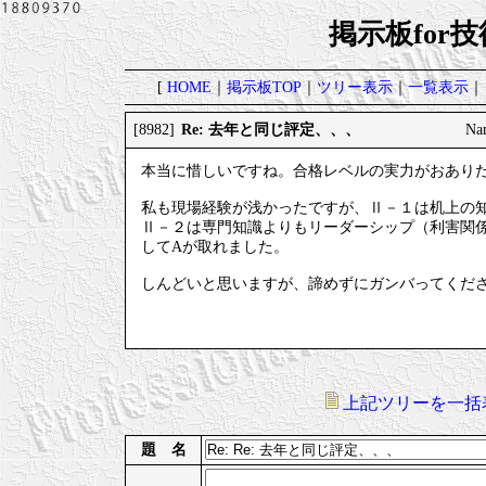
掲示板for
[
HOME
｜
掲示板TOP
｜
ツリー表示
｜
一覧表示
｜
Re: 去年と同じ評定、、、
[8982]
Na
本当に惜しいですね。合格レベルの実力がおあり
私も現場経験が浅かったですが、Ⅱ－１は机上の
Ⅱ－２は専門知識よりもリーダーシップ（利害関
してAが取れました。
しんどいと思いますが、諦めずにガンバってくだ
上記ツリーを一括
題 名