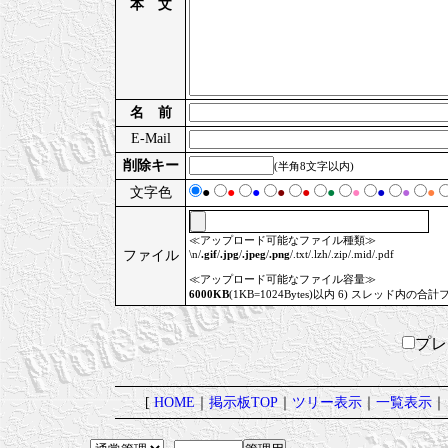
本 文
名 前
E-Mail
削除キー
(半角8文字以内)
文字色
●
●
●
●
●
●
●
●
●
●
≪アップロード可能なファイル種類≫
ファイル
\n/
.gif
/
.jpg
/
.jpeg
/
.png
/.txt/.lzh/.zip/.mid/.pdf
≪アップロード可能なファイル容量≫
6000KB
(1KB=1024Bytes)以内 6) スレッド内の合計
プ
[
HOME
｜
掲示板TOP
｜
ツリー表示
｜
一覧表示
｜