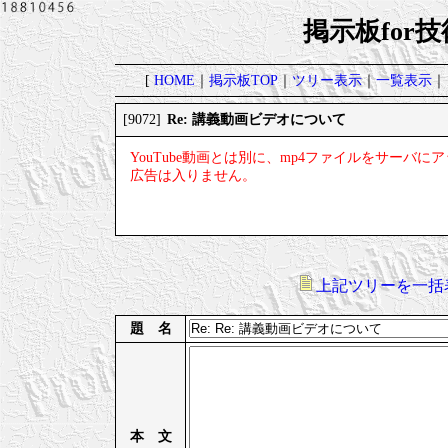
掲示板for
[
HOME
｜
掲示板TOP
｜
ツリー表示
｜
一覧表示
｜
Re: 講義動画ビデオについて
[9072]
YouTube動画とは別に、mp4ファイルをサー
広告は入りません。
上記ツリーを一括
題 名
本 文