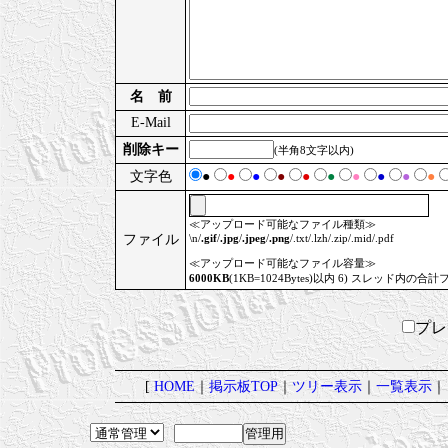
名 前
E-Mail
削除キー
(半角8文字以内)
文字色
●
●
●
●
●
●
●
●
●
●
≪アップロード可能なファイル種類≫
ファイル
\n/
.gif
/
.jpg
/
.jpeg
/
.png
/.txt/.lzh/.zip/.mid/.pdf
≪アップロード可能なファイル容量≫
6000KB
(1KB=1024Bytes)以内 6) スレッド内の合計
プ
[
HOME
｜
掲示板TOP
｜
ツリー表示
｜
一覧表示
｜