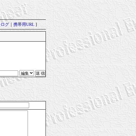
去ログ
｜
携帯用URL
]