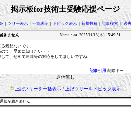
掲示板for技術士受験応援ページ
P
｜
ツリー表示
｜
一覧表示
｜
トピック表示
｜
新規投稿
｜
記事検索
｜
過
が届きません
Name：aa 2025/11/13(木) 15:49:51
来る気配ないです。
るので、早めに知りたい・・
慮して、せめて速達等の対応をしてほしいですね。
記事引用
削除キー
返信無し
上記ツリーを一括表示
/
上記ツリーをトピック表示