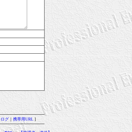
去ログ
｜
携帯用URL
]