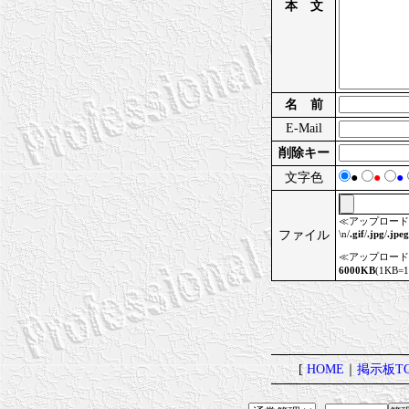
本 文
名 前
E-Mail
削除キー
文字色
●
●
●
≪アップロード
ファイル
\n/
.gif
/
.jpg
/
.jpeg
≪アップロード
6000KB
(1KB
[
HOME
｜
掲示板TO