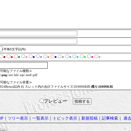
(半角8文字以内)
●
●
●
●
●
●
●
●
●
●
●
●
●
●
可能なファイル種類≫
/
.png
/.txt/.lzh/.zip/.mid/.pdf
可能なファイル容量≫
=1024Bytes)以内 6) スレッド内の合計ファイルサイズ:[0/6000KB]
残り:[6000KB]
プレビュー
P
｜
ツリー表示
｜
一覧表示
｜
トピック表示
｜
新規投稿
｜
記事検索
｜
過