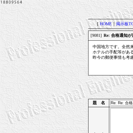
[
HOME
｜
掲示板TO
Re: 合格通知
[9081]
中国地方です。全然
ホテルの手配等があ
昨今の郵便事情も考
題 名