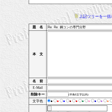
上記ツリーを一括
題 名
本 文
名 前
E-Mail
削除キー
(半角8文字以内)
文字色
●
●
●
●
●
●
●
●
●
●