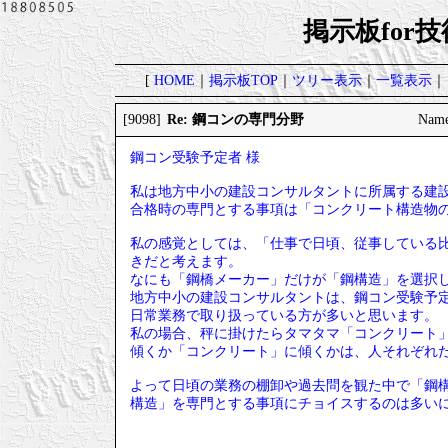
掲示板for
[
HOME
｜
掲示板TOP
｜
ツリー表示
｜
一覧表示
｜
Re: 鋼コンの専門分野
[9098]
Name
鋼コン受験予定者 様
私は地方中小の建設コンサルタントに所属する建
合格時の専門とする事項は「コンクリート構造物
私の感覚としては、「仕事で日頃、従事している
きだと考えます。
なにも「鋼橋メーカー」だけが「鋼構造」を選択
地方中小の建設コンサルタントは、鋼コン受験予
日常業務で取り扱っている方が多いと思います。
私の場合、秤に掛けたらタマタマ「コンクリート
傾くか「コンクリート」に傾くかは、人それぞれ
よって日頃の業務の棚卸や過去問を観た中で「鋼
構造」を専門とする事項にチョイスするのは多い