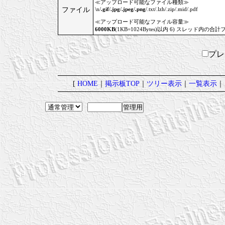
≪アップロード可能なファイル種類≫
ファイル
\n/
.gif
/
.jpg
/
.jpeg
/
.png
/.txt/.lzh/.zip/.mid/.pdf
≪アップロード可能なファイル容量≫
6000KB
(1KB=1024Bytes)以内 6) スレッド内の合計
プ
[
HOME
｜
掲示板TOP
｜
ツリー表示
｜
一覧表示
｜