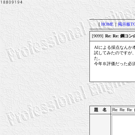
[
HOME
｜
掲示板TO
Re: Re: 鋼
[9099]
AIによる採点なんか
試してみたのですが
た。
今年Ｂ評価だった必
題 名