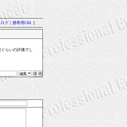
去ログ
｜
携帯用URL
]
後ぐらいの評価でし