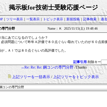
掲示板for技術士受験応援ページ
P
｜
ツリー表示
｜
一覧表示
｜
トピック表示
｜
新規投稿
｜
記事検索
｜
過
コンの専門分野
Name：Ｋ 2025/11/15(土) 19:48:46
本当にあてになるのでしょうか？
、必須問題について昨年Ａ評価で８０点ぐらい取れていたのが６０点前
須が，ＡＩでは８０点ぐらいの高評価でした。
記事引用
削除キー
→Re: Re: Re: 鋼コンの専門分野
/Thanks
上記ツリーを一括表示
/
上記ツリーをトピック表示