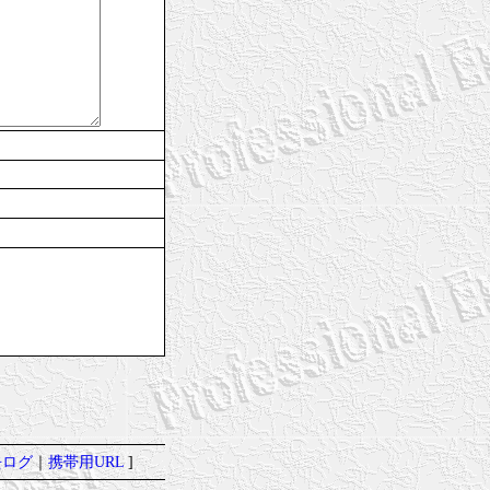
去ログ
｜
携帯用URL
]