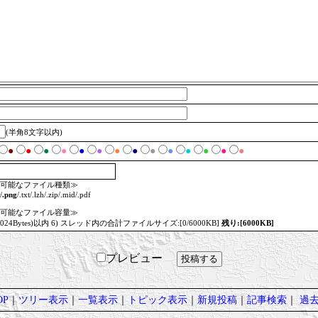
(半角8文字以内)
●
●
●
●
●
●
●
●
●
●
●
●
●
●
可能なファイル種類≫
/
.png
/.txt/.lzh/.zip/.mid/.pdf
可能なファイル容量≫
=1024Bytes)以内 6) スレッド内の合計ファイルサイズ:[0/6000KB]
残り:[6000KB]
プレビュー
P
｜
ツリー表示
｜
一覧表示
｜
トピック表示
｜
新規投稿
｜
記事検索
｜
過