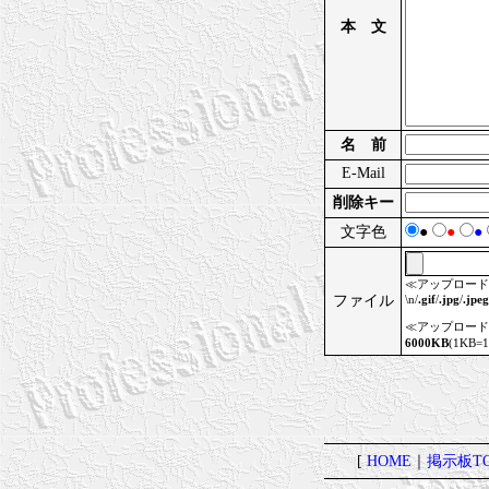
本 文
名 前
E-Mail
削除キー
文字色
●
●
●
≪アップロード
ファイル
\n/
.gif
/
.jpg
/
.jpeg
≪アップロード
6000KB
(1KB
[
HOME
｜
掲示板TO