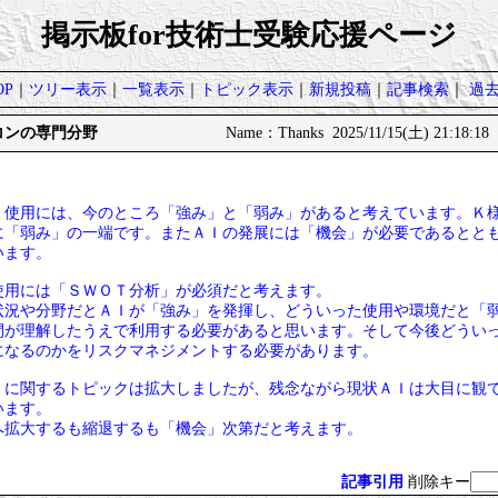
掲示板for技術士受験応援ページ
P
｜
ツリー表示
｜
一覧表示
｜
トピック表示
｜
新規投稿
｜
記事検索
｜
過
: 鋼コンの専門分野
Name：Thanks 2025/11/15(土) 21:18:18
Ｉ使用には、今のところ「強み」と「弱み」があると考えています。Ｋ
に「弱み」の一端です。またＡＩの発展には「機会」が必要であるとと
います。
使用には「ＳＷＯＴ分析」が必須だと考えます。
状況や分野だとＡＩが「強み」を発揮し、どういった使用や環境だと「
間が理解したうえで利用する必要があると思います。そして今後どうい
になるのかをリスクマネジメントする必要があります。
」に関するトピックは拡大しましたが、残念ながら現状ＡＩは大目に観
います。
へ拡大するも縮退するも「機会」次第だと考えます。
記事引用
削除キー