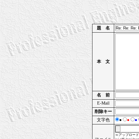
題 名
本 文
名 前
E-Mail
削除キー
文字色
●
●
●
≪アップロード