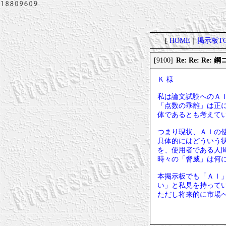
[
HOME
｜
掲示板TO
Re: Re: Re
[9100]
Ｋ 様
私は論文試験へのＡ
「点数の乖離」は正
体であるとも考えて
つまり現状、ＡＩの
具体的にはどういう
を、使用者である人
時々の「脅威」は何
本掲示板でも「ＡＩ
い」と私見を持って
ただし将来的に市場