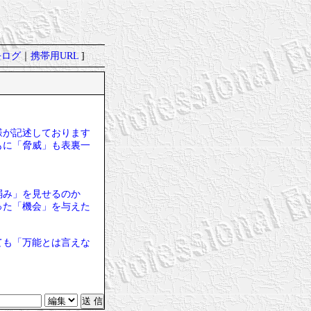
去ログ
｜
携帯用URL
]
様が記述しております
もに「脅威」も表裏一
弱み」を見せるのか
った「機会」を与えた
ても「万能とは言えな