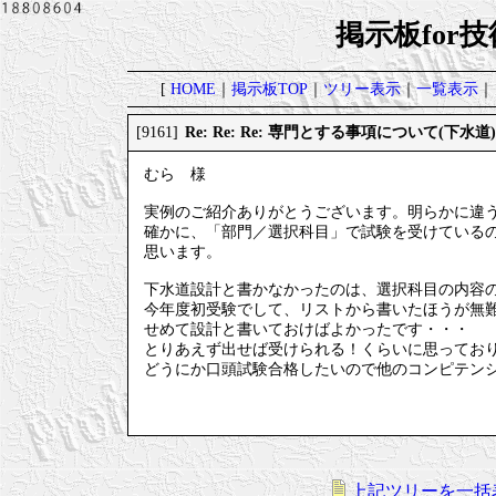
掲示板for
[
HOME
｜
掲示板TOP
｜
ツリー表示
｜
一覧表示
｜
Re: Re: Re: 専門とする事項について(下水道)
[9161]
むら 様
実例のご紹介ありがとうございます。明らかに違
確かに、「部門／選択科目」で試験を受けている
思います。
下水道設計と書かなかったのは、選択科目の内容
今年度初受験でして、リストから書いたほうが無
せめて設計と書いておけばよかったです・・・
とりあえず出せば受けられる！くらいに思ってお
どうにか口頭試験合格したいので他のコンピテン
上記ツリーを一括