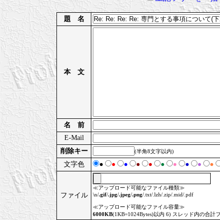
題 名
本 文
名 前
E-Mail
削除キー
(半角8文字以内)
文字色
●
●
●
●
●
●
●
●
●
●
≪アップロード可能なファイル種類≫
ファイル
\n/
.gif
/
.jpg
/
.jpeg
/
.png
/.txt/.lzh/.zip/.mid/.pdf
≪アップロード可能なファイル容量≫
6000KB
(1KB=1024Bytes)以内 6) スレッド内の合計