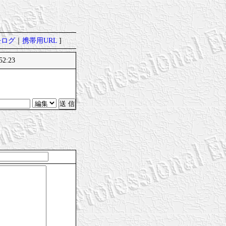
去ログ
｜
携帯用URL
]
52:23
。