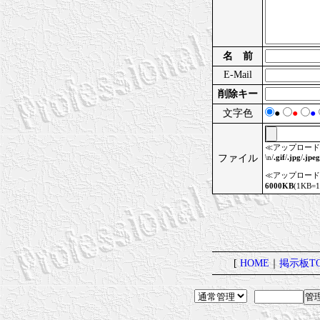
名 前
E-Mail
削除キー
文字色
●
●
●
≪アップロード
ファイル
\n/
.gif
/
.jpg
/
.jpeg
≪アップロード
6000KB
(1KB
[
HOME
｜
掲示板TO