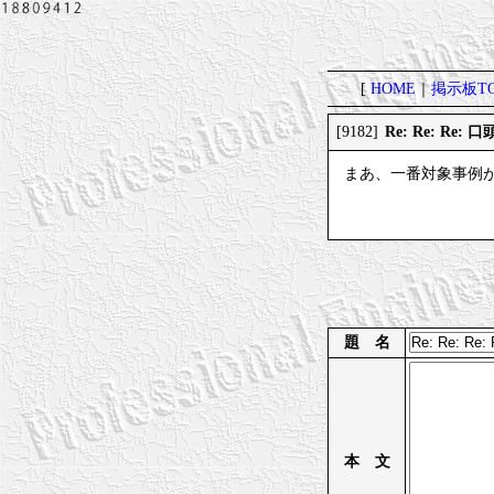
[
HOME
｜
掲示板TO
Re: Re: R
[9182]
まあ、一番対象事例
題 名
本 文