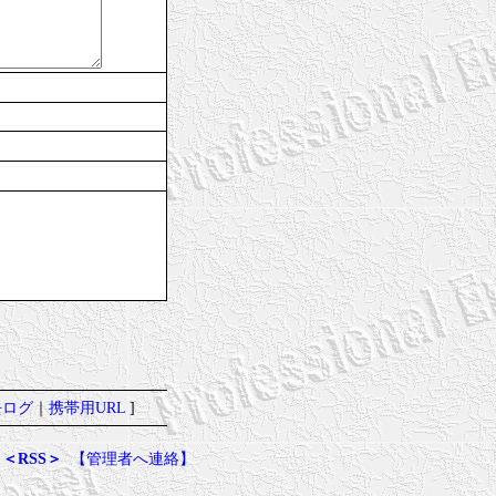
去ログ
｜
携帯用URL
]
＜RSS＞
【管理者へ連絡】