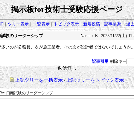
掲示板for技術士受験応援ページ
P
｜
ツリー表示
｜
一覧表示
｜
トピック表示
｜
新規投稿
｜
記事検索
｜
過
e: 口頭試験のリーダーシップ
Name：Ｋ 2025/11/22(土) 11:
が多いのが公務員、次が施工業者、その次が設計者ではないでしょうか
記事引用
削除キー
返信無し
上記ツリーを一括表示
/
上記ツリーをトピック表示