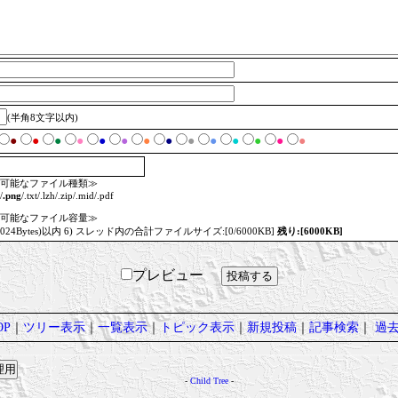
(半角8文字以内)
●
●
●
●
●
●
●
●
●
●
●
●
●
●
可能なファイル種類≫
/
.png
/.txt/.lzh/.zip/.mid/.pdf
可能なファイル容量≫
=1024Bytes)以内 6) スレッド内の合計ファイルサイズ:[0/6000KB]
残り:[6000KB]
プレビュー
P
｜
ツリー表示
｜
一覧表示
｜
トピック表示
｜
新規投稿
｜
記事検索
｜
過
-
Child Tree
-