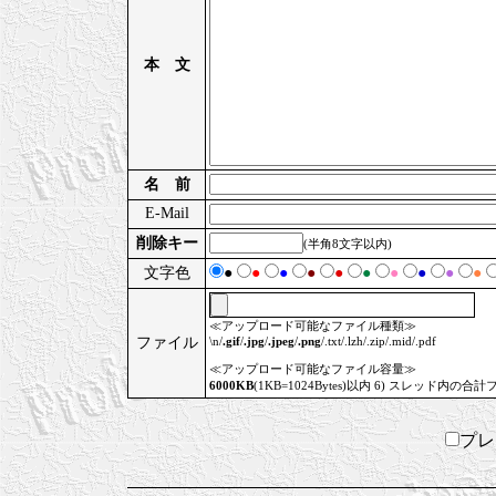
本 文
名 前
E-Mail
削除キー
(半角8文字以内)
文字色
●
●
●
●
●
●
●
●
●
●
≪アップロード可能なファイル種類≫
ファイル
\n/
.gif
/
.jpg
/
.jpeg
/
.png
/.txt/.lzh/.zip/.mid/.pdf
≪アップロード可能なファイル容量≫
6000KB
(1KB=1024Bytes)以内 6) スレッド内の合計
プ