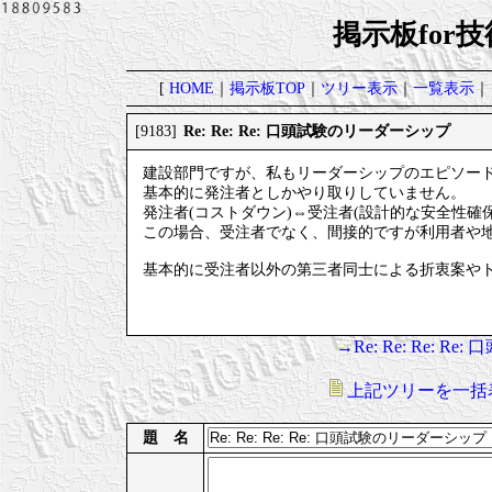
掲示板for
[
HOME
｜
掲示板TOP
｜
ツリー表示
｜
一覧表示
｜
Re: Re: Re: 口頭試験のリーダーシップ
[9183]
建設部門ですが、私もリーダーシップのエピソー
基本的に発注者としかやり取りしていません。
発注者(コストダウン)⇔受注者(設計的な安全性確
この場合、受注者でなく、間接的ですが利用者や
基本的に受注者以外の第三者同士による折衷案や
→Re: Re: Re: 
上記ツリーを一括
題 名