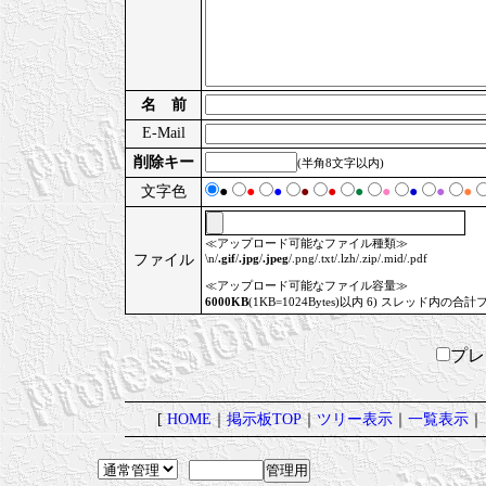
名 前
E-Mail
削除キー
(半角8文字以内)
文字色
●
●
●
●
●
●
●
●
●
●
≪アップロード可能なファイル種類≫
ファイル
\n/
.gif
/
.jpg
/
.jpeg
/.png/.txt/.lzh/.zip/.mid/.pdf
≪アップロード可能なファイル容量≫
6000KB
(1KB=1024Bytes)以内 6) スレッド内の合計
プ
[
HOME
｜
掲示板TOP
｜
ツリー表示
｜
一覧表示
｜