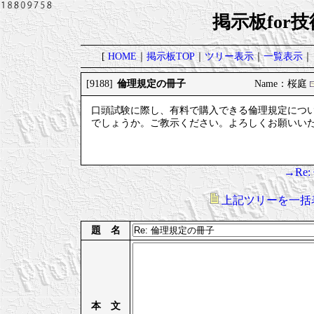
掲示板for
[
HOME
｜
掲示板TOP
｜
ツリー表示
｜
一覧表示
｜
倫理規定の冊子
[9188]
Name：桜庭
口頭試験に際し、有料で購入できる倫理規定につ
でしょうか。ご教示ください。よろしくお願いい
→Re
上記ツリーを一括
題 名
本 文