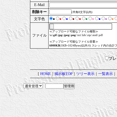
E-Mail
削除キー
(半角8文字以内)
文字色
●
●
●
●
●
●
●
●
●
●
≪アップロード可能なファイル種類≫
ファイル
\n/
.gif
/
.jpg
/
.jpeg
/
.png
/.txt/.lzh/.zip/.mid/.pdf
≪アップロード可能なファイル容量≫
6000KB
(1KB=1024Bytes)以内 6) スレッド内の合計
プ
[
HOME
｜
掲示板TOP
｜
ツリー表示
｜
一覧表示
｜