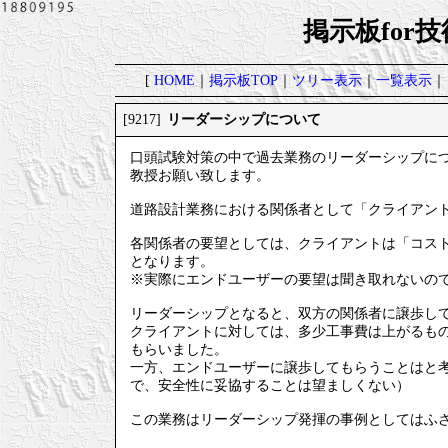
掲示板for
[
HOME
｜
掲示板TOP
｜
ツリー表示
｜
一覧表示
｜
リーダーシップについて
[9217]
口頭試験対策の中で過去業務のリーダーシップに
教授お願い致します。
道路設計業務における関係者として「クライアン
各関係者の要望としては、クライアントは「コス
となります。
※実際にエンドユーザーの要望は聞き取れないの
リーダーシップとなると、双方の関係者に譲歩し
クライアントに対しては、多少工事費は上がるも
もらいました。
一方、エンドユーザーに譲歩してもらうことはと
で、安全性に妥協することは望ましくない）
この業務はリーダーシップ発揮の事例としてはふ