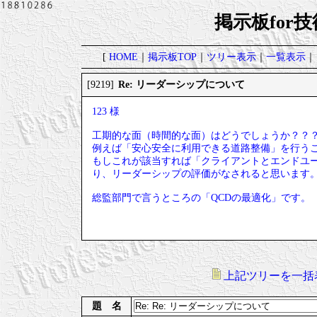
掲示板for
[
HOME
｜
掲示板TOP
｜
ツリー表示
｜
一覧表示
｜
Re: リーダーシップについて
[9219]
123 様
工期的な面（時間的な面）はどうでしょうか？？
例えば「安心安全に利用できる道路整備」を行う
もしこれが該当すれば「クライアントとエンドユ
り、リーダーシップの評価がなされると思います
総監部門で言うところの「QCDの最適化」です。
上記ツリーを一括
題 名