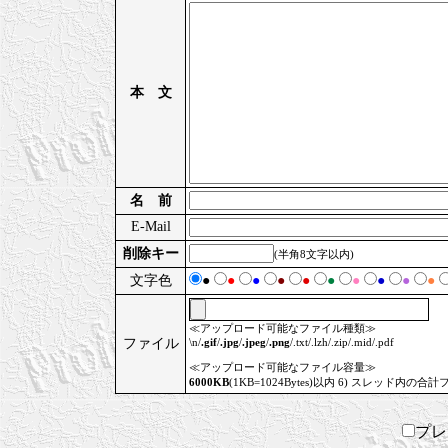
本 文
名 前
E-Mail
削除キー
(半角8文字以内)
文字色
●
●
●
●
●
●
●
●
●
●
≪アップロード可能なファイル種類≫
ファイル
\n/
.gif
/
.jpg
/
.jpeg
/
.png
/.txt/.lzh/.zip/.mid/.pdf
≪アップロード可能なファイル容量≫
6000KB
(1KB=1024Bytes)以内 6) スレッド内の合計
プ