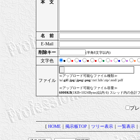
本 文
名 前
E-Mail
削除キー
(半角8文字以内)
文字色
●
●
●
●
●
●
●
●
●
●
≪アップロード可能なファイル種類≫
ファイル
\n/
.gif
/
.jpg
/
.jpeg
/
.png
/.txt/.lzh/.zip/.mid/.pdf
≪アップロード可能なファイル容量≫
6000KB
(1KB=1024Bytes)以内 6) スレッド内の合計
プ
[
HOME
｜
掲示板TOP
｜
ツリー表示
｜
一覧表示
｜