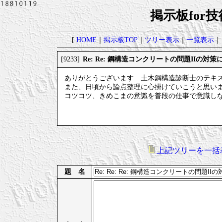
掲示板for
[
HOME
｜
掲示板TOP
｜
ツリー表示
｜
一覧表示
｜
Re: Re: 鋼構造コンクリートの問題IIの対
[9233]
ありがとうございます 土木鋼構造診断士のテキ
また、日頃から論点整理に心掛けていこうと思い
コツコツ、きめこまの意識を普段の仕事で意識し
上記ツリーを一括
題 名